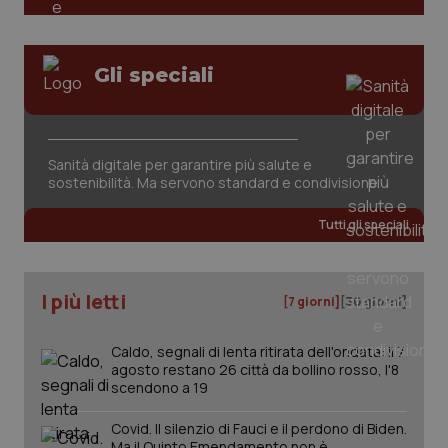
Gli speciali
Sanità digitale per garantire più salute e
sostenibilità. Ma servono standard e condivisione
Tutti gli speciali
I più letti
[7 giorni]
[30 giorni]
Caldo, segnali di lenta ritirata dell'ondata: il 7
agosto restano 26 città da bollino rosso, l'8
scendono a 19
Covid. Il silenzio di Fauci e il perdono di Biden.
Ma il Quinto Emendamento non è