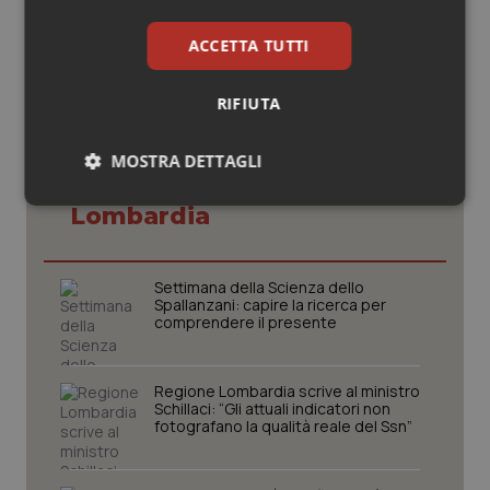
© Riproduzione riservata
ACCETTA TUTTI
RIFIUTA
MOSTRA DETTAGLI
Potrebbe interessarti in
Necessari
Statistici
Marketing
Lombardia
Settimana della Scienza dello
Spallanzani: capire la ricerca per
comprendere il presente
Necessari
Statistici
Marketing
Regione Lombardia scrive al ministro
I cookie necessari contribuiscono a rendere fruibile il
Schillaci: “Gli attuali indicatori non
sito web abilitandone funzionalità di base quali la
fotografano la qualità reale del Ssn”
navigazione sulle pagine e l'accesso alle aree
protette del sito. Il sito web non è in grado di
funzionare correttamente senza questi cookie.