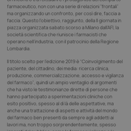
Calabria
Asma & BPCO
farmaceutico, non con una serie di relazioni ”frontali”
ma organizzando un confronto, per così dire, faccia a
Campania
Car-T
faccia. Questo l’obiettivo, raggiunto, della II giornata in
piazza organizzata sabato scorso a Milano dall’AFI, la
società scientifica che riunisce i farmacisti che
Emilia-Romagna
Colesterolo & coronaropatie
operano nell’industria, con il patrocinio della Regione
Lombardia.
Friuli Venezia Giulia
Dermatite Atopica
Il titolo scelto per l’edizione 2019 è
“Coinvolgimento del
Lazio
Diabete & glucometri
paziente, del cittadino, dei media: ricerca clinica,
produzione, commercializzazione, accesso e vigilanza
Liguria
Disturbi dell’umore
del farmaco”
, quindi un ampio ventaglio di argomenti
che ha visto le testimonianze dirette di persone che
Lombardia
Dolore
hanno partecipato a sperimentazioni cliniche con
esito positivo, spesso al di là delle aspettative, ma
anche una trattazione di aspetti e attività del mondo
Marche
Donna & Salute
del farmaco ben presenti da sempre agli addetti ai
lavori ma, non troppo sorprendentemente, spesso
Molise
Epatiti