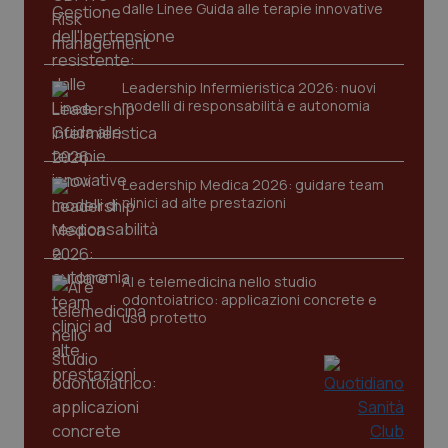
dalle Linee Guida alle terapie innovative
Leadership Infermieristica 2026: nuovi
modelli di responsabilità e autonomia
tracking-sites-ironfish-
www.quotidianosanita.it
4
Leadership Medica 2026: guidare team
tracking-enable
settim
2 gior
clinici ad alte prestazioni
AI e telemedicina nello studio
tracking-sites-ironfish-
www.quotidianosanita.it
4
session-id
odontoiatrico: applicazioni concrete e
settim
2 gior
uso protetto
_ga
1 anno
Google LLC
mes
.quotidianosanita.it