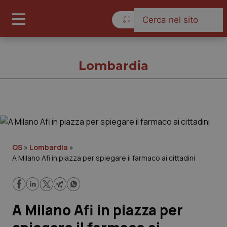
Sabato 8 Agosto 2026
Lombardia
Lombardia
Cronache
QS
»
Lombardia
»
A Milano Afi in piazza per spiegare il farmaco ai cittadini
Governo e Parlamento
Regioni e Asl
A Milano Afi in piazza per
Lavoro e Professioni