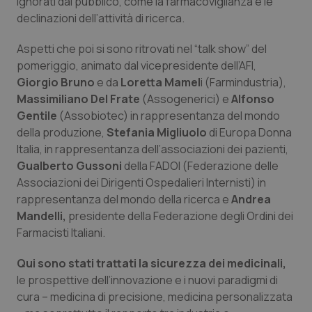
ignorati dal pubblico, come la farmacovigilanza e le
declinazioni dell’attività di ricerca.
Piemonte
HIV
Aspetti che poi si sono ritrovati nel “talk show” del
Provincia Autonoma di Bolzano
Infezioni & Febbre
pomeriggio, animato dal vicepresidente dell’AFI,
Giorgio Bruno
e da
Loretta Mamel
i (Farmindustria),
Provincia Autonoma di Trento
Ipertensione & Scompenso
Massimiliano Del Frate
(Assogenerici) e
Alfonso
Gentile
(Assobiotec) in rappresentanza del mondo
della produzione,
Puglia
Malattie rare
Stefania Migliuolo
di Europa Donna
Italia, in rappresentanza dell’associazioni dei pazienti,
Gualberto Gussoni
della FADOI (Federazione delle
Sardegna
Malattia di Crohn & Rettocolite Ulcerosa
Associazioni dei Dirigenti Ospedalieri Internisti) in
rappresentanza del mondo della ricerca e
Andrea
Sicilia
Neuroscienze & patologie neurodegenerative
Mandelli,
presidente della Federazione degli Ordini dei
Farmacisti Italiani.
Toscana
Obesità
Qui sono stati trattati la sicurezza dei medicinali,
Umbria
Oftalmologia
le prospettive dell’innovazione e i nuovi paradigmi di
cura – medicina di precisione, medicina personalizzata