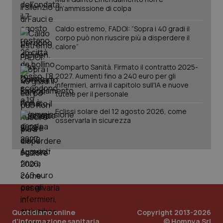
PHPSESSID
Sessio
PHP.net
un’ammissione di colpa
www.quotidianosanita.it
Caldo estremo, FADOI: “Sopra i 40 gradi il
corpo può non riuscire più a disperdere il
calore”
Comparto Sanità. Firmato il contratto 2025-
2027. Aumenti fino a 240 euro per gli
infermieri, arriva il capitolo sull'IA e nuove
tutele per il personale
Eclissi solare del 12 agosto 2026, come
osservarla in sicurezza
_ga_KM60CM4NPH
.quotidianosanita.it
1 anno
mes
Quotidiano online
Copyright 2013-2026
d'informazione sanitaria
© Homnya Srl