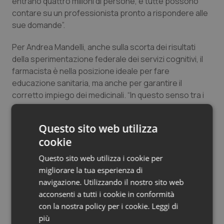
entrano quattro milioni di persone, e tutte possono
Salute orale & impianti
contare su un professionista pronto a rispondere alle
sue domande”.
Sangue & coagulazione
Per Andrea Mandelli, anche sulla scorta dei risultati
della sperimentazione federale dei servizi cognitivi, il
Tiroide
farmacista è nella posizione ideale per fare
educazione sanitaria, ma anche per garantire il
Tumore al seno
corretto impiego dei medicinali. “In questo senso tra i
servizi cognitivi offerti dalla Farmacia dei servizi – un
Tumore ovarico
modello che la Fderazione ha proposto e sostenuto da
Questo sito web utilizza
tempo e che oggi viene a concretizzarsi – il supporto
cookie
Tumori del Polmone & Testa Collo
all’aderenza alla terapia ha un posto centrale, perché
è dimostrato che produce più salute, più sicurezza e
Questo sito web utilizza i cookie per
anche un migliore impiego delle risorse destinate alla
Tumori gastrointestinali
migliorare la tua esperienza di
cura”.
navigazione. Utilizzando il nostro sito web
Ulcera & Reflusso
acconsenti a tutti i cookie in conformità
con la nostra policy per i cookie.
Leggi di
16 Settembre 2019
più
Vaccini