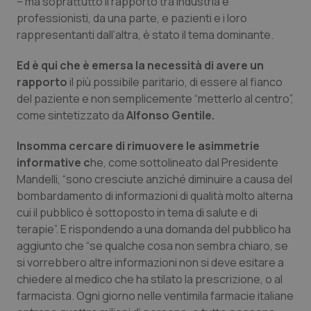
– ma soprattutto il rapporto tra industria e
Valle D’Aosta
Oncodermatologia
professionisti, da una parte, e pazienti e i loro
rappresentanti dall’altra, è stato il tema dominante.
Veneto
Oncoematologia
Ed è qui che è emersa la necessità di avere un
Oncologia & Nutrizione
rapporto
il più possibile paritario, di essere al fianco
del paziente e non semplicemente “metterlo al centro”,
Psoriasi & pelle
come sintetizzato da
Alfonso Gentile.
Insomma cercare di rimuovere le asimmetrie
Quotidiano Cardiologia
informative c
he, come sottolineato dal Presidente
Mandelli, “sono cresciute anziché diminuire a causa del
Quotidiano Chirurgia
bombardamento di informazioni di qualità molto alterna
cui il pubblico è sottoposto in tema di salute e di
Quotidiano Oncologia
terapie”. E rispondendo a una domanda del pubblico ha
aggiunto che “se qualche cosa non sembra chiaro, se
Quotidiano Pediatria
si vorrebbero altre informazioni non si deve esitare a
chiedere al medico che ha stilato la prescrizione, o al
Rene & patologie urogenitali
farmacista. Ogni giorno nelle ventimila farmacie italiane