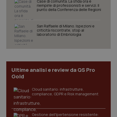
Case di comunità. La sfida ora è
Nome
Fornitore
/
Dominio
Scaden
riempirle di professionisti e servizi. Il
punto della Conferenza delle Regioni
VISITOR_PRIVACY_METADATA
5 mesi
YouTube
settim
.youtube.com
San Raffaele di Milano. Ispezioni e
criticità riscontrate, stop al
laboratorio di Embriologia
Ultime analisi e review da QS Pro
Gold
Cloud sanitario: infrastrutture,
compliance, GDPR e Risk management
CookieScriptConsent
5 mesi
CookieScript
settim
www.quotidianosanita.it
Gestione dell'Ipertensione resistente: