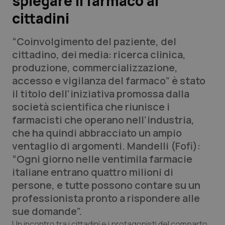
spiegare il farmaco ai
cittadini
Scienza e Farmaci
“Coinvolgimento del paziente, del
Studi e Analisi
cittadino, dei media: ricerca clinica,
produzione, commercializzazione,
Lettere al direttore
accesso e vigilanza del farmaco” è stato
il titolo dell’iniziativa promossa dalla
Edizioni Regionali
società scientifica che riunisce i
farmacisti che operano nell’industria,
QS Pro
che ha quindi abbracciato un ampio
ventaglio di argomenti. Mandelli (Fofi):
Professionisti Sanitari.AI
“Ogni giorno nelle ventimila farmacie
italiane entrano quattro milioni di
Abruzzo
QS Pro Gold
persone, e tutte possono contare su un
professionista pronto a rispondere alle
QS Club
Newsletter
Basilicata
Artrite & artrosi
sue domande”.
Un incontro tra i cittadini e i protagonisti del comparto