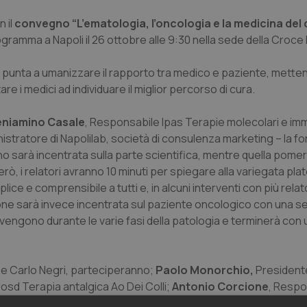
 il
convegno “L’ematologia, l’oncologia e la medicina del 
ogramma a Napoli il 26 ottobre alle 9:30 nella sede della Croce 
 punta a umanizzare il rapporto tra medico e paziente, mette
re i medici ad individuare il miglior percorso di cura.
niamino Casale
, Responsabile Ipas Terapie molecolari e i
nistratore di Napolilab, società di consulenza marketing – la f
o sarà incentrata sulla parte scientifica, mentre quella pomer
ò, i relatori avranno 10 minuti per spiegare alla variegata plat
ce e comprensibile a tutti e, in alcuni interventi con più relato
one sarà invece incentrata sul paziente oncologico con una ser
ervengono durante le varie fasi della patologia e terminerà con
e e Carlo Negri, parteciperanno;
Paolo Monorchio,
President
osd Terapia antalgica Ao Dei Colli;
Antonio Corcione
, Respo
 dei Colli;
Giuseppe Argenziano
Direttore Uoc clinica derma