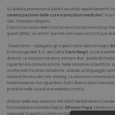
Su questa premessa si basa il secondo appuntamento con
umanizzazione delle cure e precision medicine”,
in pr
San Tommaso d’Aquino.
Dopo il successo dello scorso anno torna il workshop che
quest’ultimo “al centro” perché con i suoi racconti può aiuta
“Quest’anno – spiegano gli organizzatori del convegno
Be
in oncologia dell’ A.O. dei Colli e
Carlo Negri
, socio e ammi
diversa. Le sessioni saranno sempre due: quella del mattin
riguarderà la comunicazione. Nella sessione scientifica, per
novità nelle tre aree tematiche, usando un linguaggio sempli
usata la tecnica del role-playing. La sessione comunicazi
testimonianze che riguardano tutti i diversi attori che int
practice nella cura di una malattia cronica”.
Ai lavori delle due sessioni, introdotti da Beniamino Casal
Rossa Italiana comitato Napoli;
Alfonso Papa,
Direttore U
regionale trapianti e Direttore Dipartimento area critica Ao