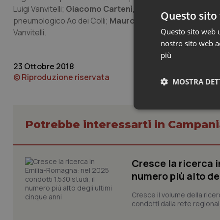
Luigi Vanvitelli;
Giacomo Cartenì,
Direttore Uoc Oncologi
Questo sito 
pneumologico Ao dei Colli;
Mauro Giordano
, Direttore 
Questo sito web ut
Vanvitelli.
nostro sito web ac
più
23 Ottobre 2018
© Riproduzione riservata
MOSTRA DET
Neces
Potrebbe interessarti in Campani
Cresce la ricerca i
numero più alto de
Cresce il volume della ricer
I cookie necessari con
condotti dalla rete regionale
e l'accesso alle aree 