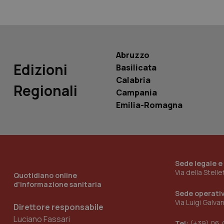
PHPSESSID
Abruzzo
Edizioni
Basilicata
_ga_KM60CM4NPH
Calabria
Regionali
Campania
Emilia-Romagna
Nome
Nome
VISITOR_INFO1_LIV
_ga_0VMQEQKQ1N
Sede legale e
Via della Stell
Quotidiano online
__Secure-YNID
d'informazione sanitaria
Sede operati
Via Luigi Galva
Direttore responsabile
Luciano Fassari
YSC
Tel:
(+39) 06 