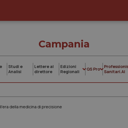
Campania
e
Studi e
Lettere al
Edizioni
Professionis
QS Pro
Analisi
direttore
Regionali
Sanitari.AI
ll’era della medicina di precisione