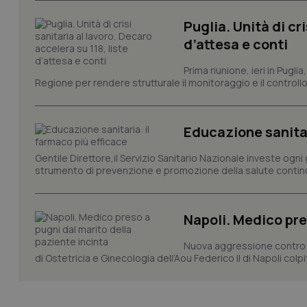
Nome
VISITOR_PRIVACY_
Puglia. Unità di cri
d’attesa e conti
Prima riunione, ieri in Pugli
Regione per rendere strutturale il monitoraggio e il controllo 
CookieScriptConse
Educazione sanitar
tracking-sites-ironf
Gentile Direttore,il Servizio Sanitario Nazionale investe ogni 
tracking-enable
strumento di prevenzione e promozione della salute continu
tracking-sites-ironf
session-id
Napoli. Medico pre
_ga
Nuova aggressione contro un
di Ostetricia e Ginecologia dell’Aou Federico II di Napoli colp