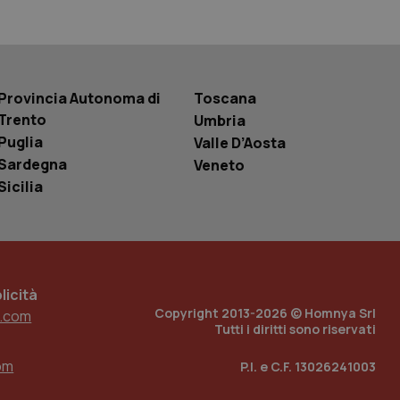
basate sul
entificatore
le variabili di
è un numero
o in cui viene
r il sito, ma un
tato di accesso per
Provincia Autonoma di
Toscana
Trento
Umbria
a Google Analytics
Puglia
Valle D’Aosta
sione.
Sardegna
Veneto
Sicilia
 tenere traccia
i Youtube incorporati
tics per mantenere
tore del sito web sta
ell'interfaccia di
icità
Copyright 2013-2026 © Homnya Srl
.com
 tenere traccia
i Youtube incorporati
Tutti i diritti sono riservati
tore del sito web sta
ell'interfaccia di
om
P.I. e C.F. 13026241003
 tenere traccia