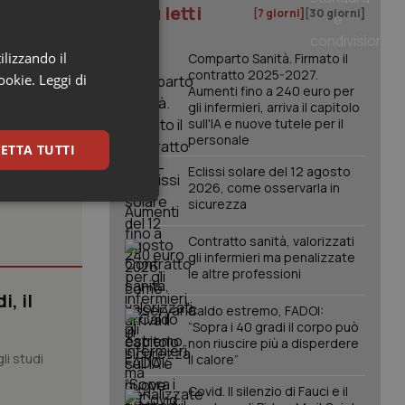
I più letti
[7 giorni]
[30 giorni]
 Uosd Dh
nza Aou Luigi
ilizzando il
Comparto Sanità. Firmato il
contratto 2025-2027.
cookie.
Leggi di
Aumenti fino a 240 euro per
gli infermieri, arriva il capitolo
sull'IA e nuove tutele per il
personale
ETTA TUTTI
Eclissi solare del 12 agosto
2026, come osservarla in
sicurezza
keting
Contratto sanità, valorizzati
gli infermieri ma penalizzate
le altre professioni
, il
Caldo estremo, FADOI:
“Sopra i 40 gradi il corpo può
non riuscire più a disperdere
li studi
il calore”
igazione sulle pagine
kie.
Covid. Il silenzio di Fauci e il