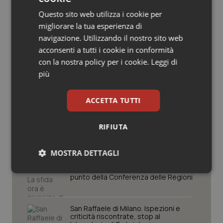
Salute orale & impianti
Questo sito web utilizza i cookie per
Potrebbe interessarti in
migliorare la tua esperienza di
Regioni e Asl
Sangue & coagulazione
navigazione. Utilizzando il nostro sito web
acconsenti a tutti i cookie in conformità
con la nostra policy per i cookie.
Leggi di
Tiroide
Settimana della Scienza dello
più
Spallanzani: capire la ricerca per
comprendere il presente
Tumore al seno
ACCETTA TUTTI
Tumore ovarico
Regione Lombardia scrive al ministro
Schillaci: “Gli attuali indicatori non
RIFIUTA
fotografano la qualità reale del Ssn”
Tumori del Polmone & Testa Collo
MOSTRA DETTAGLI
Case di comunità. La sfida ora è
Tumori gastrointestinali
riempirle di professionisti e servizi. Il
Necessari
Statistici
Marketing
punto della Conferenza delle Regioni
Ulcera & Reflusso
San Raffaele di Milano. Ispezioni e
criticità riscontrate, stop al
Vaccini