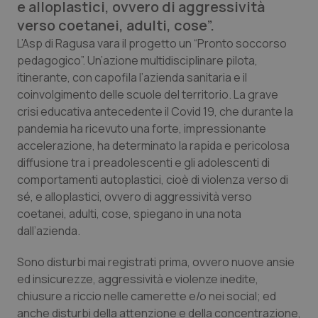
e alloplastici, ovvero di aggressività
Calabria
Asma & BPCO
verso coetanei, adulti, cose”.
L’Asp di Ragusa vara il progetto un “Pronto soccorso
Campania
Car-T
pedagogico”. Un’azione multidisciplinare pilota,
itinerante, con capofila l’azienda sanitaria e il
Emilia-Romagna
Colesterolo & coronaropatie
coinvolgimento delle scuole del territorio. La grave
crisi educativa antecedente il Covid 19, che durante la
Friuli Venezia Giulia
Dermatite Atopica
pandemia ha ricevuto una forte, impressionante
accelerazione, ha determinato la rapida e pericolosa
Lazio
Diabete & glucometri
diffusione tra i preadolescenti e gli adolescenti di
comportamenti autoplastici, cioè di violenza verso di
Liguria
Disturbi dell’umore
sé, e alloplastici, ovvero di aggressività verso
coetanei, adulti, cose, spiegano in una nota
dall’azienda.
Lombardia
Dolore
Sono disturbi mai registrati prima, ovvero nuove ansie
Marche
Donna & Salute
ed insicurezze, aggressività e violenze inedite,
chiusure a riccio nelle camerette e/o nei social; ed
Molise
Epatiti
anche disturbi della attenzione e della concentrazione,