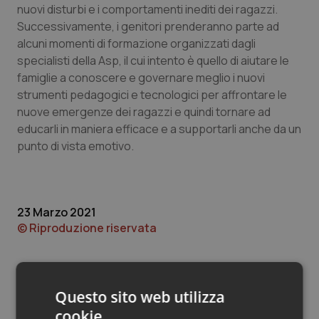
Valle D’Aosta
Oncodermatologia
nuovi disturbi e i comportamenti inediti dei ragazzi.
Successivamente, i genitori prenderanno parte ad
Veneto
Oncoematologia
alcuni momenti di formazione organizzati dagli
specialisti della Asp, il cui intento è quello di aiutare le
Oncologia & Nutrizione
famiglie a conoscere e governare meglio i nuovi
strumenti pedagogici e tecnologici per affrontare le
nuove emergenze dei ragazzi e quindi tornare ad
Psoriasi & pelle
educarli in maniera efficace e a supportarli anche da un
punto di vista emotivo.
Quotidiano Cardiologia
Quotidiano Chirurgia
23 Marzo 2021
Quotidiano Oncologia
© Riproduzione riservata
Quotidiano Pediatria
Questo sito web utilizza
Rene & patologie urogenitali
cookie