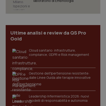
laboratorio di Embriologia
Necessari
Statistici
Marketing
I cookie necessari contribuiscono a rendere fruibile il
sito web abilitandone funzionalità di base quali la
navigazione sulle pagine e l'accesso alle aree
protette del sito. Il sito web non è in grado di
Ultime analisi e review da QS Pro
funzionare correttamente senza questi cookie.
Gold
Nome
Fornitore
/
Dominio
Scaden
VISITOR_PRIVACY_METADATA
5 mesi
YouTube
Cloud sanitario: infrastrutture,
settim
.youtube.com
compliance, GDPR e Risk management
Gestione dell'Ipertensione resistente:
dalle Linee Guida alle terapie innovative
Leadership Infermieristica 2026: nuovi
modelli di responsabilità e autonomia