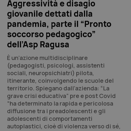
Aggressività e disagio
giovanile dettati dalla
Scienza e Farmaci
pandemia, parte il “Pronto
Studi e Analisi
soccorso pedagogico”
dell’Asp Ragusa
Lettere al direttore
È un’azione multidisciplinare
Edizioni Regionali
(pedagogisti, psicologi, assistenti
sociali, neuropsichiatri) pilota,
QS Pro
itinerante, coinvolgendo le scuole del
territorio. Spiegano dall’azienda: “La
Professionisti Sanitari.AI
grave crisi educativa” pre e post Covid
“ha determinato la rapida e pericolosa
Abruzzo
QS Pro Gold
diffusione tra i preadolescenti e gli
adolescenti di comportamenti
QS Club
Newsletter
Basilicata
Artrite & artrosi
autoplastici, cioè di violenza verso di sé,