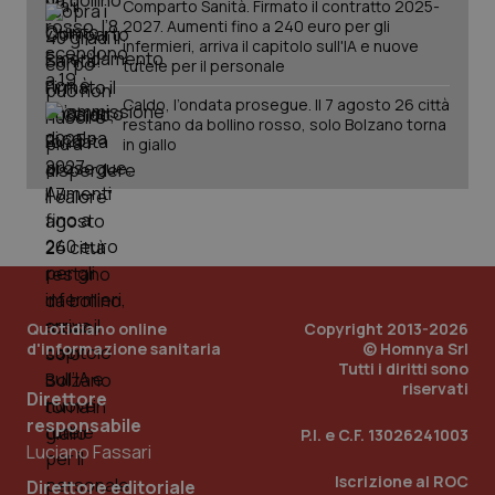
Comparto Sanità. Firmato il contratto 2025-
2027. Aumenti fino a 240 euro per gli
infermieri, arriva il capitolo sull'IA e nuove
tutele per il personale
Caldo, l’ondata prosegue. Il 7 agosto 26 città
restano da bollino rosso, solo Bolzano torna
in giallo
PHPSESSID
Sessio
PHP.net
www.quotidianosanita.it
Quotidiano online
Copyright 2013-2026
d'informazione sanitaria
© Homnya Srl
Tutti i diritti sono
riservati
Direttore
responsabile
P.I. e C.F. 13026241003
Luciano Fassari
Iscrizione al ROC
Direttore editoriale