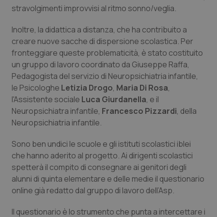
stravolgimenti improvvisi al ritmo sonno/veglia.
Piemonte
HIV
Inoltre, la didattica a distanza, che ha contribuito a
creare nuove sacche di dispersione scolastica. Per
Provincia Autonoma di Bolzano
Infezioni & Febbre
fronteggiare queste problematicità, è stato costituito
un gruppo di lavoro coordinato da Giuseppe Raffa,
Provincia Autonoma di Trento
Ipertensione & Scompenso
Pedagogista del servizio di Neuropsichiatria infantile,
le Psicologhe
Letizia Drogo
,
Maria Di Rosa
,
Puglia
Malattie rare
l'Assistente sociale
Luca Giurdanella
, e il
Neuropsichiatra infantile,
Francesco Pizzardi
, della
Sardegna
Malattia di Crohn & Rettocolite Ulcerosa
Neuropsichiatria infantile.
Sicilia
Neuroscienze & patologie neurodegenerative
Sono ben undici le scuole e gli istituti scolastici iblei
che hanno aderito al progetto. Ai dirigenti scolastici
spetterà il compito di consegnare ai genitori degli
Toscana
Obesità
alunni di quinta elementare e delle medie il questionario
online già redatto dal gruppo di lavoro dell’Asp.
Umbria
Oftalmologia
Il questionario è lo strumento che punta a intercettare i