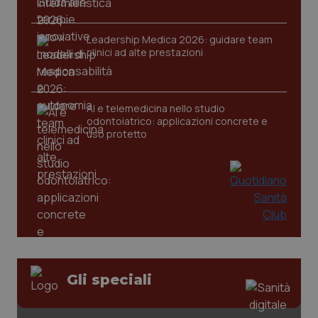
Leadership Medica 2026: guidare team
clinici ad alte prestazioni
CookieScriptConsent
5 mesi
CookieScript
settim
www.quotidianosanita.it
AI e telemedicina nello studio
odontoiatrico: applicazioni concrete e
uso protetto
tracking-sites-ironfish-
www.quotidianosanita.it
4
tracking-enable
settim
2 gior
Gli speciali
tracking-sites-ironfish-
www.quotidianosanita.it
4