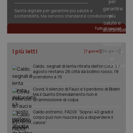
session-id
settim
2 gior
Sanità digitale per garantire più salute e
sostenibilità. Ma servono standard e condivisione
Tutti gli speciali
_ga
1 anno
Google LLC
mes
.quotidianosanita.it
I più letti
[7 giorni]
[30 giorni]
Caldo, segnali di lenta ritirata dell'ondata: il 7
agosto restano 26 città da bollino rosso, l'8
scendono a 19
Covid. Il silenzio di Fauci e il perdono di Biden.
Ma il Quinto Emendamento non è
un’ammissione di colpa
Caldo estremo, FADOI: “Sopra i 40 gradi il
corpo può non riuscire più a disperdere il
calore”