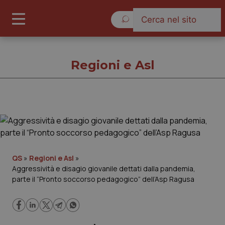
Sabato 8 Agosto 2026
Regioni e Asl
Regioni e Asl
Cronache
QS
»
Regioni e Asl
»
Aggressività e disagio giovanile dettati dalla pandemia,
Governo e Parlamento
parte il “Pronto soccorso pedagogico” dell’Asp Ragusa
Regioni e Asl
Lavoro e Professioni