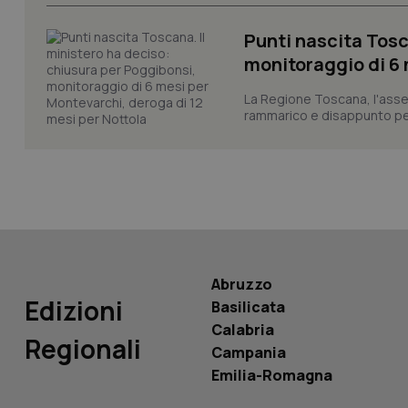
CookieScriptConse
Punti nascita Tosc
monitoraggio di 6 
tracking-sites-ironf
tracking-enable
La Regione Toscana, l'asses
rammarico e disappunto per
tracking-sites-ironf
session-id
_ga
Abruzzo
Edizioni
Basilicata
PHPSESSID
Calabria
Regionali
Campania
Emilia-Romagna