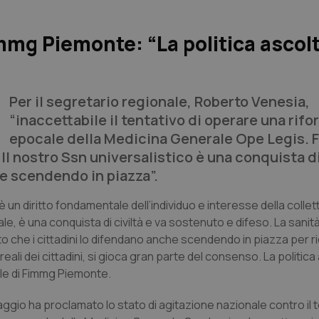
mg Piemonte: “La politica ascolt
Per il segretario regionale, Roberto Venesia,
“inaccettabile il tentativo di operare una rif
epocale della Medicina Generale Ope Legis. 
Il nostro Ssn universalistico è una conquista di
he scendendo in piazza”.
n diritto fondamentale dell’individuo e interesse della collettiv
ale, è una conquista di civiltà e va sostenuto e difeso. La sanit
sto che i cittadini lo difendano anche scendendo in piazza per 
ali dei cittadini, si gioca gran parte del consenso. La politica a
le di Fimmg Piemonte.
aggio ha proclamato lo stato di agitazione nazionale contro il 