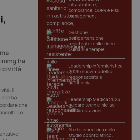
infrastrutture,
compliance, GDPR e Risk
management
i,
Gestione
dell'Ipertensione
resistente: dalle Linee
Guida alle terapie
orma
innovative
Fimmg ha
Leadership Infermieristica
 civiltà
2026: nuovi modelli di
responsabilità e
autonomia
ità. Il
à non ha
Leadership Medica 2026:
ricordare che
guidare team clinici ad
alte prestazioni
scolti”. Lo
AI e telemedicina nello
tentativo
studio odontoiatrico: