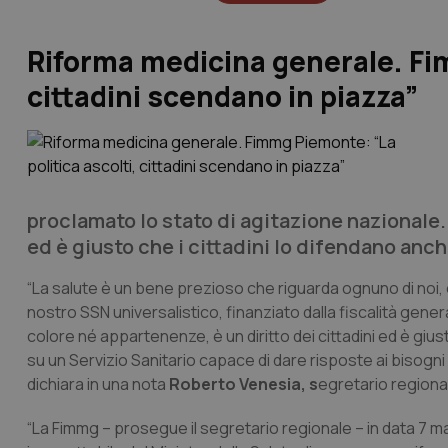
Riforma medicina generale. Fim
cittadini scendano in piazza”
proclamato lo stato di agitazione nazionale. 
ed è giusto che i cittadini lo difendano anc
“La salute è un bene prezioso che riguarda ognuno di noi, è u
nostro SSN universalistico, finanziato dalla fiscalità gener
colore né appartenenze, è un diritto dei cittadini ed è giu
su un Servizio Sanitario capace di dare risposte ai bisogni re
dichiara in una nota
Roberto Venesia, s
egretario regiona
“La Fimmg – prosegue il segretario regionale – in data 7 m