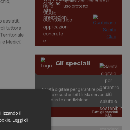
schio,
applicazioni concrete e
uso protetto
 assistiti,
oli tuttora
Territoriale
 e Medici”,
Gli speciali
Sanità digitale per garantire più
salute e sostenibilità. Ma servono
standard e condivisione
Tutti gli speciali
ilizzando il
cookie.
Leggi di
tori