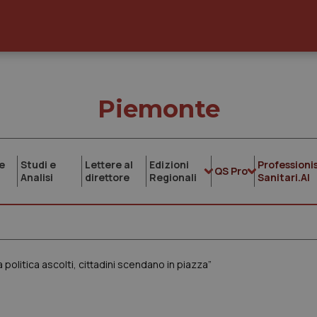
Piemonte
e
Studi e
Lettere al
Edizioni
Professionis
QS Pro
Analisi
direttore
Regionali
Sanitari.AI
olitica ascolti, cittadini scendano in piazza”