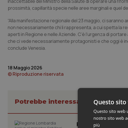
inaccettabile del Ministro della Salute di operare una rif
prossimità, capillarità specie nelle aree marginali e quel de
“Alla manifestazione regionale del 23 maggio, ci saranno anc
non necessariamente chi li rappresenta, a cui spetta la res
aperti in Regione e nelle Aziende. C’è l’urgenza di portare
che ci vede necessariamente protagonisti e che oggi è indis
conclude Venesia.
18 Maggio 2026
© Riproduzione riservata
Potrebbe interessarti in Piemont
Questo sito 
Questo sito web ut
nostro sito web ac
Regione Lombardia s
più