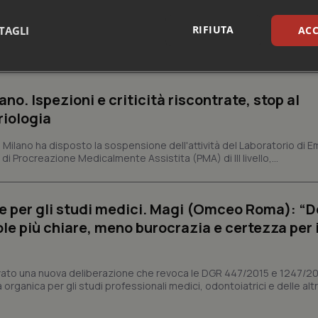
 qualità reale del Ssn”
RIFIUTA
TAGLI
ACC
 Ministero della Salute di rivedere il sistema con cui vengono misur
itario nazionale. Lo fa con una lettera firmata dall'assessore al Welf
sari
Statistici
Mar
ano. Ispezioni e criticità riscontrate, stop al
riologia
i Milano ha disposto la sospensione dell'attività del Laboratorio di E
di Procreazione Medicalmente Assistita (PMA) di III livello,...
Necessari
Statistici
Marketing
tribuiscono a rendere fruibile il sito web abilitandone funzionalità di base quali la nav
e per gli studi medici. Magi (Omceo Roma): “
protette del sito. Il sito web non è in grado di funzionare correttamente senza questi coo
ole più chiare, meno burocrazia e certezza per 
Fornitore
/
Dominio
Scadenza
Descrizione
METADATA
5 mesi 4
Questo cookie viene utilizzato p
YouTube
settimane
scelte di consenso e privacy dell'
.youtube.com
vato una nuova deliberazione che revoca le DGR 447/2015 e 1247/2
interazione con il sito. Registra i
del visitatore riguardo a varie pol
organica per gli studi professionali medici, odontoiatrici e delle alt
impostazioni sulla privacy, garan
preferenze siano onorate nelle se