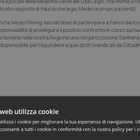
orma epocale della Medicina Generale Ope Legis, che mette a ri
licato rapporto di fiducia che lega i Medici ai propri pazienti2.
he Medici Fimmg, lasciati liberi di partecipare a fianco dei loro
ponsabilità di proseguire il positivo confronto in corso sui tav
 a termine nella nostra Regione una riorganizzazione Sanitaria 
pensabile per rispondere a quei diritti rivendicati da Cittadini
e
web utilizza cookie
ilizza i cookie per migliorare la tua esperienza di navigazione. Ut
consenti a tutti i cookie in conformità con la nostra policy per i 
crive al ministro Schillaci: “Gli attuali indica