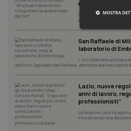
non fotografano la
MOSTRA DET
Regione Lombardia chiede al
performance del Servizio san
Neces
San Raffaele di Mil
laboratorio di Emb
L’ Ats Città Metropolitana d
dell'Irccs Ospedale San Raffaele, afferente alla macroattività 
I cookie necessari con
Lazio, nuove regol
e l'accesso alle aree 
anni di lavoro, reg
Nome
professionisti”
VISITOR_PRIVACY_
La Regione Lazio ha appro
introducendo una disciplina 
professioni sanitarie...