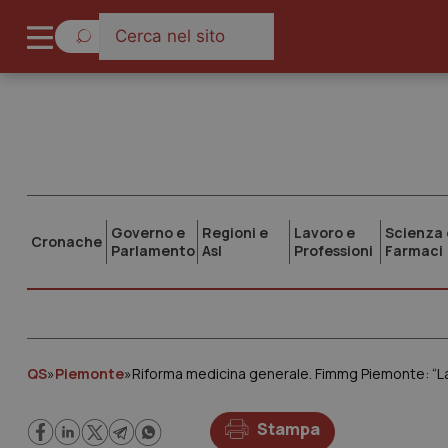
Governo e
Regioni e
Lavoro e
Scienza 
Cronache
Parlamento
Asl
Professioni
Farmaci
QS
»
Piemonte
»
Riforma medicina generale. Fimmg Piemonte: “La p
Stampa