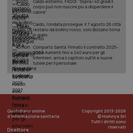
Caldo estremo, FADOI: “Sopra i 40 gradi il
corpo può non riuscire più a disperdere il
calore”
Caldo, l’ondata prosegue. Il 7 agosto 26 città
restano da bollino rosso, solo Bolzano torna
in giallo
Comparto Sanità. Firmato il contratto 2025-
2027. Aumenti fino a 240 euro per gli
infermieri, arriva il capitolo sull'IA e nuove
tutele per il personale
Quotidiano online
Copyright 2013-2026
d'informazione sanitaria
© Homnya Srl
Tutti i diritti sono
riservati
PHPSESSID
Sessio
PHP.net
Direttore
www.quotidianosanita.it