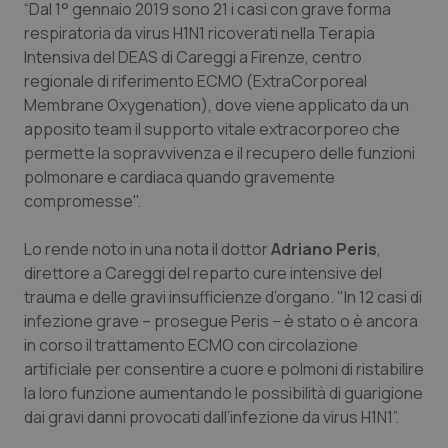
“Dal 1° gennaio 2019 sono 21 i casi con grave forma
Calabria
Asma & BPCO
respiratoria da virus H1N1 ricoverati nella Terapia
Intensiva del DEAS di Careggi a Firenze, centro
Campania
Car-T
regionale di riferimento ECMO (ExtraCorporeal
Membrane Oxygenation), dove viene applicato da un
Emilia-Romagna
Colesterolo & coronaropatie
apposito team il supporto vitale extracorporeo che
permette la sopravvivenza e il recupero delle funzioni
Friuli Venezia Giulia
Dermatite Atopica
polmonare e cardiaca quando gravemente
compromesse".
Lazio
Diabete & glucometri
Lo rende noto in una nota il dottor
Adriano Peris
,
direttore a Careggi del reparto cure intensive del
Liguria
Disturbi dell’umore
trauma e delle gravi insufficienze d’organo. "In 12 casi di
infezione grave – prosegue Peris – è stato o è ancora
Lombardia
Dolore
in corso il trattamento ECMO con circolazione
artificiale per consentire a cuore e polmoni di ristabilire
Marche
Donna & Salute
la loro funzione aumentando le possibilità di guarigione
dai gravi danni provocati dall’infezione da virus H1N1”.
Molise
Epatiti