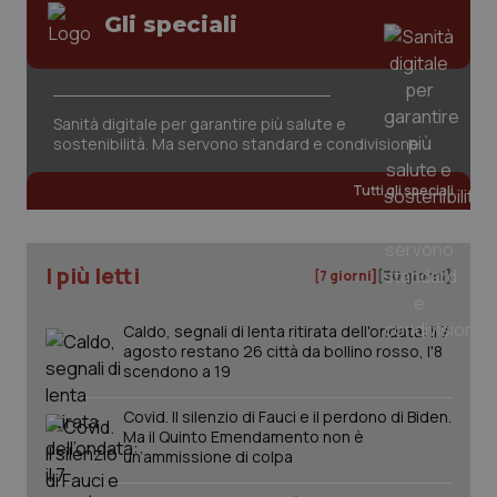
Gli speciali
Sanità digitale per garantire più salute e
sostenibilità. Ma servono standard e condivisione
tracking-sites-ironfish-
www.quotidianosanita.it
4
tracking-enable
settim
Tutti gli speciali
2 gior
I più letti
[7 giorni]
[30 giorni]
tracking-sites-ironfish-
www.quotidianosanita.it
4
session-id
settim
2 gior
Caldo, segnali di lenta ritirata dell'ondata: il 7
agosto restano 26 città da bollino rosso, l'8
scendono a 19
_ga
1 anno
Google LLC
Covid. Il silenzio di Fauci e il perdono di Biden.
mes
.quotidianosanita.it
Ma il Quinto Emendamento non è
un’ammissione di colpa