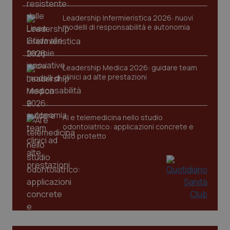
VISITOR_PRIVACY_METADATA
5 mesi
YouTube
settim
.youtube.com
Leadership Infermieristica 2026: nuovi
modelli di responsabilità e autonomia
Leadership Medica 2026: guidare team
clinici ad alte prestazioni
AI e telemedicina nello studio
odontoiatrico: applicazioni concrete e
uso protetto
CookieScriptConsent
5 mesi
CookieScript
settim
www.quotidianosanita.it