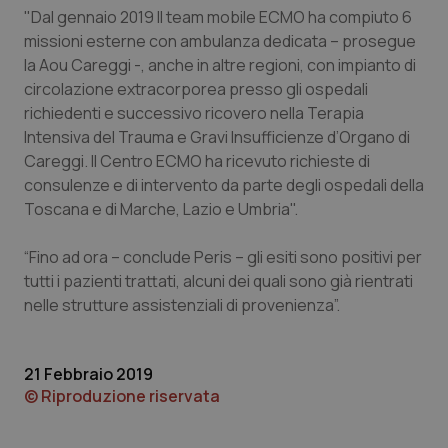
"Dal gennaio 2019 Il team mobile ECMO ha compiuto 6
Piemonte
HIV
missioni esterne con ambulanza dedicata – prosegue
la Aou Careggi -, anche in altre regioni, con impianto di
Provincia Autonoma di Bolzano
Infezioni & Febbre
circolazione extracorporea presso gli ospedali
richiedenti e successivo ricovero nella Terapia
Intensiva del Trauma e Gravi Insufficienze d’Organo di
Provincia Autonoma di Trento
Ipertensione & Scompenso
Careggi. Il Centro ECMO ha ricevuto richieste di
consulenze e di intervento da parte degli ospedali della
Puglia
Malattie rare
Toscana e di Marche, Lazio e Umbria".
Sardegna
Malattia di Crohn & Rettocolite Ulcerosa
“Fino ad ora – conclude Peris – gli esiti sono positivi per
tutti i pazienti trattati, alcuni dei quali sono già rientrati
Sicilia
Neuroscienze & patologie neurodegenerative
nelle strutture assistenziali di provenienza”.
Toscana
Obesità
21 Febbraio 2019
© Riproduzione riservata
Umbria
Oftalmologia