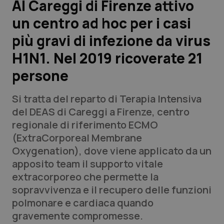
Al Careggi di Firenze attivo
un centro ad hoc per i casi
Scienza e Farmaci
più gravi di infezione da virus
Studi e Analisi
H1N1. Nel 2019 ricoverate 21
persone
Lettere al direttore
Si tratta del reparto di Terapia Intensiva
Edizioni Regionali
del DEAS di Careggi a Firenze, centro
regionale di riferimento ECMO
QS Pro
(ExtraCorporeal Membrane
Oxygenation), dove viene applicato da un
Professionisti Sanitari.AI
apposito team il supporto vitale
extracorporeo che permette la
Abruzzo
QS Pro Gold
sopravvivenza e il recupero delle funzioni
polmonare e cardiaca quando
QS Club
Newsletter
Basilicata
Artrite & artrosi
gravemente compromesse.