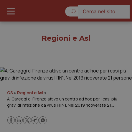
Domenica 9 Agosto 2026
Regioni e Asl
Regioni e Asl
Cronache
QS
»
Regioni e Asl
»
Al Careggi di Firenze attivo un centro ad hoc per i casi più
Governo e Parlamento
gravi di infezione da virus H1N1. Nel 2019 ricoverate 21
persone
Regioni e Asl
Lavoro e Professioni