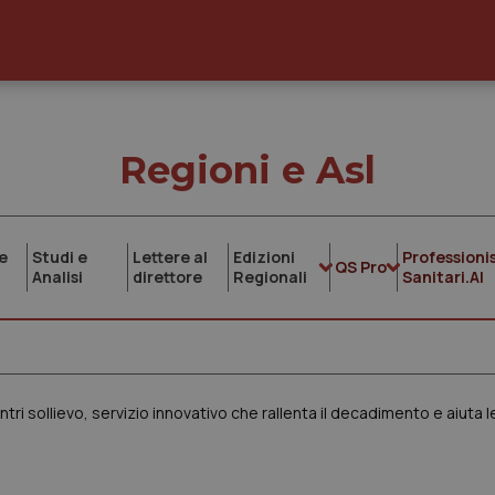
Regioni e Asl
e
Studi e
Lettere al
Edizioni
Professionis
QS Pro
Analisi
direttore
Regionali
Sanitari.AI
i sollievo, servizio innovativo che rallenta il decadimento e aiuta le