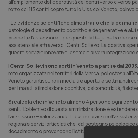
all’ampliamento dell’operatività dei centri verso diverse p
rette dei 113 centri copre tutte le Ulss del Veneto, coinvol
“Le evidenze scientifiche dimostrano che la permanen
patologie di decadimento cognitivo e degenerative e aiuta
premette l’assessore – per questo la Regione ha deciso di
assistenziale attraverso i Centri Sollievo. La positiva sper
questo servizio innovativo, esempio di vera integrazione soc
I
Centri Sollievi sono sorti in Veneto a partire dal 2003
rete organizzata nei territori della Marca, poi estesa all’Alt
Veneto garantiscono in media tre aperture settimanali con at
per i malati: stimolazione cognitiva, psicomotricità, fisiot
Si calcola che in Veneto almeno 4 persone ogni cent
senili. “L’obiettivo di questa amministrazione è estendere co
l’assessore – valorizzando le buone prassi nell’assistenza 
regionale servizi articolati che, dal sostegno psicologico a
decadimento e prevengono l’istituzionalizzazione della per