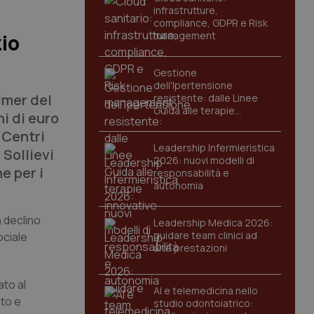
infrastrutture,
compliance, GDPR e Risk
management
zio
Gestione
dell'Ipertensione
imer del
resistente: dalle Linee
Guida alle terapie
ni di euro
innovative
 Centri
Leadership Infermieristica
 Sollievi
2026: nuovi modelli di
e per i
responsabilità e
autonomia
n declino
Leadership Medica 2026:
guidare team clinici ad
ociale
alte prestazioni
ato al
AI e telemedicina nello
ato e
studio odontoiatrico: