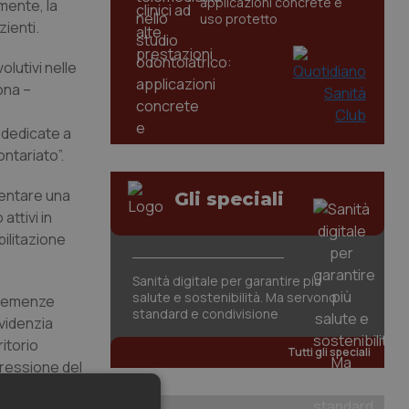
applicazioni concrete e
mente, la
uso protetto
zienti.
olutivi nelle
ona –
e dedicate a
ntariato”.
ventare una
Gli speciali
attivi in
bilitazione
Sanità digitale per garantire più
salute e sostenibilità. Ma servono
demenze
standard e condivisione
evidenzia
itorio
Tutti gli speciali
gressione del