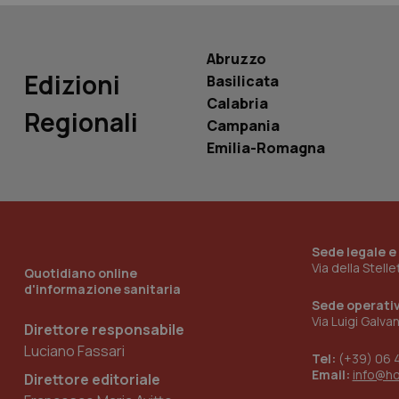
Abruzzo
Edizioni
Basilicata
Calabria
Regionali
_ga_KM60CM4NPH
Campania
Emilia-Romagna
Nome
Nome
VISITOR_INFO1_LIV
_ga_0VMQEQKQ1N
Sede legale e
Via della Stell
Quotidiano online
d'informazione sanitaria
__Secure-YNID
Sede operati
Via Luigi Galva
Direttore responsabile
Luciano Fassari
Tel:
(+39) 06 
YSC
Email:
info@h
Direttore editoriale