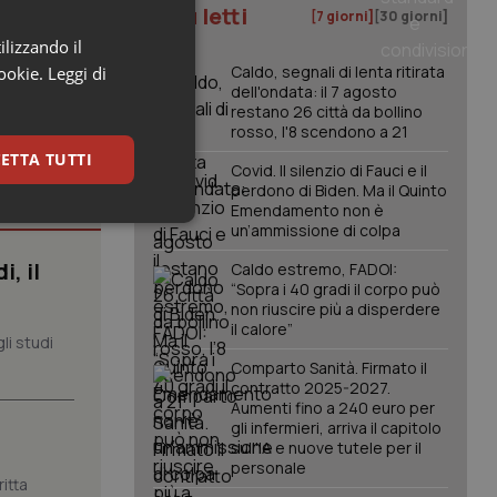
I più letti
[7 giorni]
[30 giorni]
ilizzando il
Caldo, segnali di lenta ritirata
cookie.
Leggi di
dell'ondata: il 7 agosto
restano 26 città da bollino
rosso, l'8 scendono a 21
ETTA TUTTI
Covid. Il silenzio di Fauci e il
perdono di Biden. Ma il Quinto
Emendamento non è
keting
un’ammissione di colpa
, il
Caldo estremo, FADOI:
“Sopra i 40 gradi il corpo può
non riuscire più a disperdere
il calore”
li studi
Comparto Sanità. Firmato il
contratto 2025-2027.
Aumenti fino a 240 euro per
igazione sulle pagine
gli infermieri, arriva il capitolo
kie.
sull'IA e nuove tutele per il
personale
itta