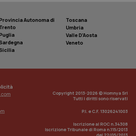
entificatore
le variabili di
è un numero
o in cui viene
Provincia Autonoma di
Toscana
r il sito, ma un
tato di accesso per
Trento
Umbria
Puglia
Valle D’Aosta
a Google Analytics
Sardegna
Veneto
sione.
Sicilia
 tenere traccia
i Youtube incorporati
tics per mantenere
tore del sito web sta
icità
ell'interfaccia di
Copyright 2013-2026 © Homnya Srl
.com
Tutti i diritti sono riservati
 tenere traccia
i Youtube incorporati
tore del sito web sta
om
P.I. e C.F. 13026241003
ell'interfaccia di
Iscrizione al ROC n.34308
 tenere traccia
Iscrizione Tribunale di Roma n.115/2013
del 22/05/2013