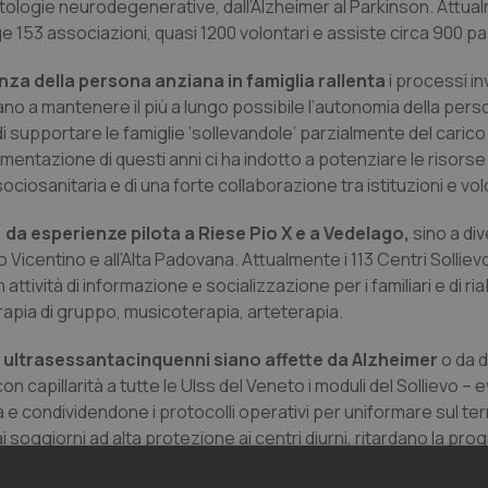
atologie neurodegenerative, dall’Alzheimer al Parkinson. Attual
ge 153 associazioni, quasi 1200 volontari e assiste circa 900 pa
za della persona anziana in famiglia rallenta
i processi inv
no a mantenere il più a lungo possibile l’autonomia della pers
 supportare le famiglie ‘sollevandole’ parzialmente del carico
imentazione di questi anni ci ha indotto a potenziare le risors
iosanitaria e di una forte collaborazione tra istituzioni e volo
, da esperienze pilota a Riese Pio X e a Vedelago,
sino a di
o Vicentino e all’Alta Padovana. Attualmente i 113 Centri Sollievo 
tività di informazione e socializzazione per i familiari e di ria
erapia di gruppo, musicoterapia, arteterapia.
o ultrasessantacinquenni siano affette da Alzheimer
o da 
n capillarità a tutte le Ulss del Veneto i moduli del Sollievo – 
e condividendone i protocolli operativi per uniformare sul terr
i soggiorni ad alta protezione ai centri diurni, ritardano la pro
sona anziana e, soprattutto, non lasciano sole le famiglie”.