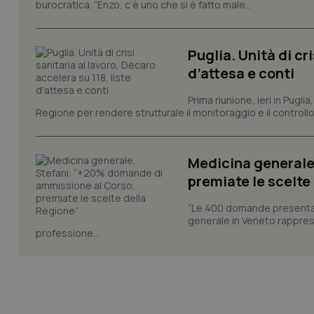
burocratica. “Enzo, c’è uno che si è fatto male...
VISITOR_PRIVACY_
Puglia. Unità di cri
d’attesa e conti
CookieScriptConse
Prima riunione, ieri in Pugli
Regione per rendere strutturale il monitoraggio e il controllo 
tracking-sites-ironf
tracking-enable
Medicina generale
tracking-sites-ironf
premiate le scelte
session-id
“Le 400 domande presentate 
_ga
generale in Veneto rappres
professione...
PHPSESSID