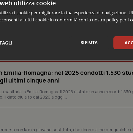
web utilizza cookie
ilizza i cookie per migliorare la tua esperienza di navigazione. Ut
consenti a tutti i cookie in conformità con la nostra policy per i 
RIFIUTA
TAGLI
ACC
e Asl
sari
Statistici
Mar
n Emilia-Romagna: nel 2025 condotti 1.530 studi
gli ultimi cinque anni
ca sanitaria in Emilia-Romagna. Il 2025 è stato un anno record: 1.530 g
, il dato più alto dal 2020 a oggi....
Necessari
Statistici
Marketing
tribuiscono a rendere fruibile il sito web abilitandone funzionalità di base quali la nav
protette del sito. Il sito web non è in grado di funzionare correttamente senza questi coo
Fornitore
/
Dominio
Scadenza
Descrizione
tercorsa con la mia giovane sostituta, che ricorre a me per qualche dr