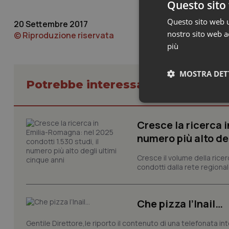
Questo sito 
Questo sito web ut
20 Settembre 2017
nostro sito web ac
© Riproduzione riservata
più
MOSTRA DET
Potrebbe interessarti in Regioni 
Neces
Cresce la ricerca i
numero più alto de
Cresce il volume della ricer
condotti dalla rete regionale
I cookie necessari con
Che pizza l’Inail…
e l'accesso alle aree 
Nome
Gentile Direttore,le riporto il contenuto di una telefonata in