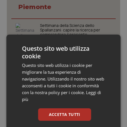
Valle D’Aosta
Oncodermatologia
Piemonte
Veneto
Oncoematologia
Settimana della Scienza dello
Oncologia & Nutrizione
Spallanzani: capire la ricerca per
comprendere il presente
Psoriasi & pelle
Questo sito web utilizza
Regione Lombardia scrive al ministro
cookie
Schillaci: “Gli attuali indicatori non
Quotidiano Cardiologia
fotografano la qualità reale del Ssn”
Questo sito web utilizza i cookie per
migliorare la tua esperienza di
Quotidiano Chirurgia
navigazione. Utilizzando il nostro sito web
Case di comunità. La sfida ora è
riempirle di professionisti e servizi. Il
acconsenti a tutti i cookie in conformità
punto della Conferenza delle Regioni
Quotidiano Oncologia
con la nostra policy per i cookie.
Leggi di
più
Quotidiano Pediatria
San Raffaele di Milano. Ispezioni e
criticità riscontrate, stop al
ACCETTA TUTTI
laboratorio di Embriologia
Rene & patologie urogenitali