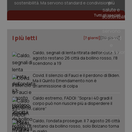
sostenibilità. Ma servono standard e condivisione
Tutti gli speciali
tracking-sites-ironfish-
www.quotidianosanita.it
4
tracking-enable
settim
2 gior
I più letti
[7 giorni]
[30 giorni]
Caldo, segnali di lenta ritirata dell'ondata: il 7
agosto restano 26 città da bollino rosso, l'8
tracking-sites-ironfish-
www.quotidianosanita.it
4
session-id
settim
scendono a 19
2 gior
Covid. Il silenzio di Fauci e il perdono di Biden.
Ma il Quinto Emendamento non è
un’ammissione di colpa
_ga
1 anno
Google LLC
mes
.quotidianosanita.it
Caldo estremo, FADOI: “Sopra i 40 gradi il
corpo può non riuscire più a disperdere il
calore”
Caldo, l’ondata prosegue. Il 7 agosto 26 città
restano da bollino rosso, solo Bolzano torna
in giallo