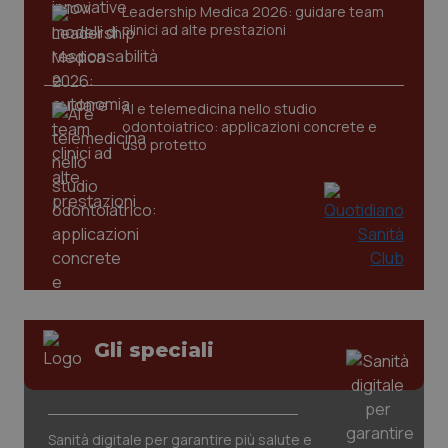
Leadership Medica 2026: guidare team
clinici ad alte prestazioni
AI e telemedicina nello studio
odontoiatrico: applicazioni concrete e
uso protetto
CookieScriptConsent
5 mesi
CookieScript
settim
www.quotidianosanita.it
Gli speciali
Sanità digitale per garantire più salute e