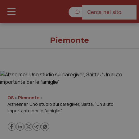
Domenica 9 Agosto 2026
Piemonte
Piemonte
Cronache
QS
»
Piemonte
»
Alzheimer. Uno studio sui caregiver, Saitta: “Un aiuto
Governo e Parlamento
importante per le famiglie”
Regioni e Asl
Lavoro e Professioni