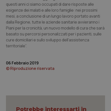
questi anni ci siamo occupati di dare risposte alle
Piemonte
HIV
esigenze dei malati e alle loro famiglie: nei prossimi
mesi, a conclusione di un lungo lavoro portato avanti
Provincia Autonoma di Bolzano
Infezioni & Febbre
dalla Regione, tutte le aziende sanitarie avvieranno i
Piani per la cronicità, un nuovo modello di cura che sarà
basato su percorsi personalizzati per i pazienti, sulle
Provincia Autonoma di Trento
Ipertensione & Scompenso
cure domiciliari e sullo sviluppo dell’assistenza
territoriale”.
Puglia
Malattie rare
Sardegna
Malattia di Crohn & Rettocolite Ulcerosa
06 Febbraio 2019
© Riproduzione riservata
Sicilia
Neuroscienze & patologie neurodegenerative
Toscana
Obesità
Umbria
Oftalmologia
Potrebbe interessarti in