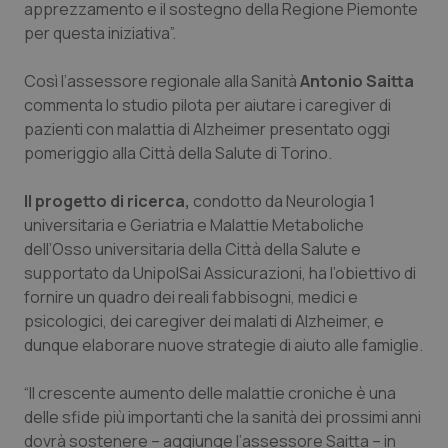
apprezzamento e il sostegno della Regione Piemonte
Calabria
Asma & BPCO
per questa iniziativa”.
Campania
Car-T
Così l’assessore regionale alla Sanità
Antonio Saitta
commenta lo studio pilota per aiutare i caregiver di
Emilia-Romagna
Colesterolo & coronaropatie
pazienti con malattia di Alzheimer presentato oggi
pomeriggio alla Città della Salute di Torino.
Friuli Venezia Giulia
Dermatite Atopica
Il progetto di ricerca,
condotto da Neurologia 1
Lazio
Diabete & glucometri
universitaria e Geriatria e Malattie Metaboliche
dell’Osso universitaria della Città della Salute e
supportato da UnipolSai Assicurazioni, ha l’obiettivo di
Liguria
Disturbi dell’umore
fornire un quadro dei reali fabbisogni, medici e
psicologici, dei caregiver dei malati di Alzheimer, e
Lombardia
Dolore
dunque elaborare nuove strategie di aiuto alle famiglie.
Marche
Donna & Salute
“Il crescente aumento delle malattie croniche è una
delle sfide più importanti che la sanità dei prossimi anni
Molise
Epatiti
dovrà sostenere – aggiunge l’assessore Saitta – in