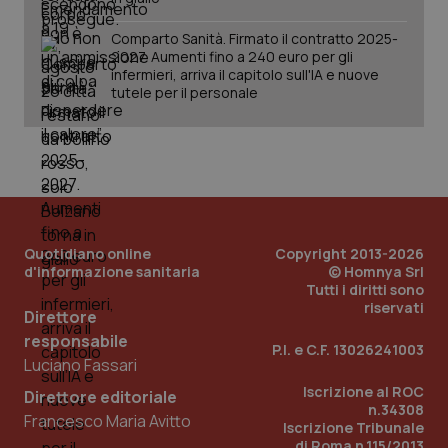
Comparto Sanità. Firmato il contratto 2025-
2027. Aumenti fino a 240 euro per gli
infermieri, arriva il capitolo sull'IA e nuove
tutele per il personale
Quotidiano online
Copyright 2013-2026
d'informazione sanitaria
© Homnya Srl
Tutti i diritti sono
riservati
Direttore
responsabile
P.I. e C.F. 13026241003
Luciano Fassari
PHPSESSID
Sessio
PHP.net
www.quotidianosanita.it
Iscrizione al ROC
Direttore editoriale
n.34308
Francesco Maria Avitto
Iscrizione Tribunale
di Roma n.115/2013