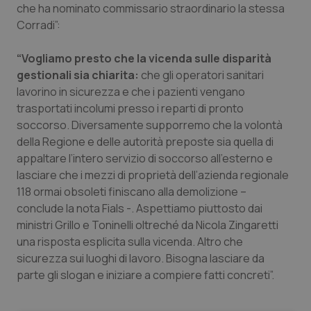
Valle D’Aosta
Oncodermatologia
che ha nominato commissario straordinario la stessa
Corradi”:
Veneto
Oncoematologia
“Vogliamo presto che la vicenda sulle disparità
Oncologia & Nutrizione
gestionali sia chiarita:
che gli operatori sanitari
lavorino in sicurezza e che i pazienti vengano
trasportati incolumi presso i reparti di pronto
Psoriasi & pelle
soccorso. Diversamente supporremo che la volontà
della Regione e delle autorità preposte sia quella di
Quotidiano Cardiologia
appaltare l’intero servizio di soccorso all’esterno e
lasciare che i mezzi di proprietà dell’azienda regionale
Quotidiano Chirurgia
118 ormai obsoleti finiscano alla demolizione –
conclude la nota Fials -. Aspettiamo piuttosto dai
Quotidiano Oncologia
ministri Grillo e Toninelli oltreché da Nicola Zingaretti
una risposta esplicita sulla vicenda. Altro che
Quotidiano Pediatria
sicurezza sui luoghi di lavoro. Bisogna lasciare da
parte gli slogan e iniziare a compiere fatti concreti”.
Rene & patologie urogenitali