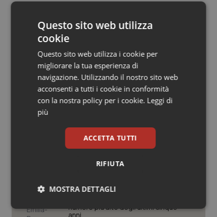
21 Febbraio 2019
Salute orale & impianti
© Riproduzione riservata
Questo sito web utilizza
Sangue & coagulazione
cookie
Questo sito web utilizza i cookie per
Tiroide
migliorare la tua esperienza di
navigazione. Utilizzando il nostro sito web
Tumore al seno
acconsenti a tutti i cookie in conformità
Potrebbe interessarti in
con la nostra policy per i cookie.
Leggi di
Tumore ovarico
più
Lazio
Tumori del Polmone & Testa Collo
ACCETTA TUTTI
Spallanzani. Settembre in festa: dai
90 anni della nascita e i 30 da Irccs
Tumori gastrointestinali
alla Settimana della Scienza
RIFIUTA
Ulcera & Reflusso
MOSTRA DETTAGLI
Cresce la ricerca in Emilia-Romagna:
nel 2025 condotti 1.530 studi, il
numero più alto degli ultimi cinque
Necessari
Statistici
Marketing
Vaccini
anni