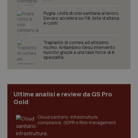
Puglia. Unità di crisi sanitaria al lavoro,
Decaro accelera su 118, liste d’attesa
e conti
Necessari
Statistici
Marketing
Trapianto di cornea ad altissimo
rischio. Al Bambino Gesù intervento
I cookie necessari contribuiscono a rendere fruibile il
riuscito grazie a una task force di 6
sito web abilitandone funzionalità di base quali la
specialità
navigazione sulle pagine e l'accesso alle aree
protette del sito. Il sito web non è in grado di
funzionare correttamente senza questi cookie.
Nome
Fornitore
/
Dominio
Scaden
VISITOR_PRIVACY_METADATA
5 mesi
YouTube
Ultime analisi e review da QS Pro
settim
.youtube.com
Gold
Cloud sanitario: infrastrutture,
compliance, GDPR e Risk management