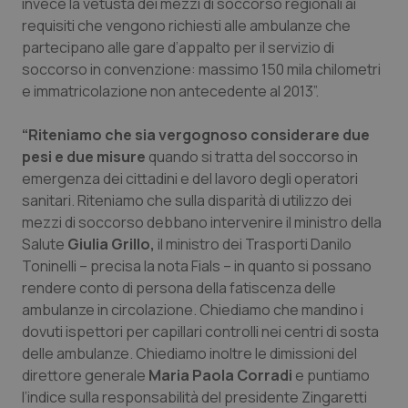
invece la vetustà dei mezzi di soccorso regionali ai
requisiti che vengono richiesti alle ambulanze che
Piemonte
HIV
partecipano alle gare d’appalto per il servizio di
soccorso in convenzione: massimo 150 mila chilometri
Provincia Autonoma di Bolzano
Infezioni & Febbre
e immatricolazione non antecedente al 2013”.
Provincia Autonoma di Trento
Ipertensione & Scompenso
“Riteniamo che sia vergognoso considerare due
pesi e due misure
quando si tratta del soccorso in
Puglia
Malattie rare
emergenza dei cittadini e del lavoro degli operatori
sanitari. Riteniamo che sulla disparità di utilizzo dei
Sardegna
Malattia di Crohn & Rettocolite Ulcerosa
mezzi di soccorso debbano intervenire il ministro della
Salute
Giulia Grillo,
il ministro dei Trasporti Danilo
Toninelli – precisa la nota Fials – in quanto si possano
Sicilia
Neuroscienze & patologie neurodegenerative
rendere conto di persona della fatiscenza delle
ambulanze in circolazione. Chiediamo che mandino i
Toscana
Obesità
dovuti ispettori per capillari controlli nei centri di sosta
delle ambulanze. Chiediamo inoltre le dimissioni del
Umbria
Oftalmologia
direttore generale
Maria Paola Corradi
e puntiamo
l’indice sulla responsabilità del presidente Zingaretti