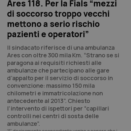
Ares 118. Per la Fials “mezzi
di soccorso troppo vecchi
Scienza e Farmaci
mettono a serio rischio
Studi e Analisi
pazienti e operatori”
Lettere al direttore
Il sindacato riferisce di una ambulanza
Ares con oltre 300 mila Km. “Strano se si
Edizioni Regionali
paragona ai requisiti richiesti alle
ambulanze che partecipano alle gare
QS Pro
d’appalto per il servizio di soccorso in
convenzione: massimo 150 mila
Professionisti Sanitari.AI
chilometri e immatricolazione non
antecedente al 2013”. Chiesto
Abruzzo
QS Pro Gold
l’intervento di ispettori per “capillari
controlli nei centri di sosta delle
QS Club
Newsletter
Basilicata
Artrite & artrosi
ambulanze”.