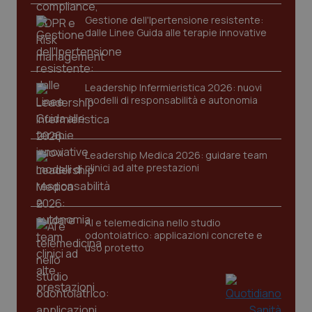
Gestione dell'Ipertensione resistente:
dalle Linee Guida alle terapie innovative
Leadership Infermieristica 2026: nuovi
modelli di responsabilità e autonomia
CookieScriptConsent
5 mesi
CookieScript
settim
www.quotidianosanita.it
Leadership Medica 2026: guidare team
clinici ad alte prestazioni
AI e telemedicina nello studio
odontoiatrico: applicazioni concrete e
uso protetto
tracking-sites-ironfish-
www.quotidianosanita.it
4
tracking-enable
settim
2 gior