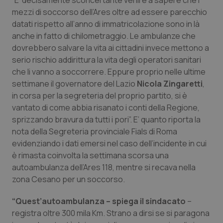
“E’ decisamente sconcertante venire a sapere che i
Calabria
Asma & BPCO
mezzi di soccorso dell’Ares oltre ad essere parecchio
datati rispetto all’anno di immatricolazione sono in là
Campania
Car-T
anche in fatto di chilometraggio. Le ambulanze che
dovrebbero salvare la vita ai cittadini invece mettono a
Emilia-Romagna
Colesterolo & coronaropatie
serio rischio addirittura la vita degli operatori sanitari
che li vanno a soccorrere. Eppure proprio nelle ultime
settimane il governatore del Lazio
Nicola Zingaretti
,
Friuli Venezia Giulia
Dermatite Atopica
in corsa per la segreteria del proprio partito, si è
vantato di come abbia risanato i conti della Regione,
Lazio
Diabete & glucometri
sprizzando bravura da tutti i pori”. E’ quanto riporta la
nota della Segreteria provinciale Fials di Roma
Liguria
Disturbi dell’umore
evidenziando i dati emersi nel caso dell’incidente in cui
è rimasta coinvolta la settimana scorsa una
Lombardia
Dolore
autoambulanza dell’Ares 118, mentre si recava nella
zona Cesano per un soccorso.
Marche
Donna & Salute
“Quest’autoambulanza – spiega il sindacato
–
registra oltre 300 mila Km. Strano a dirsi se si paragona
Molise
Epatiti