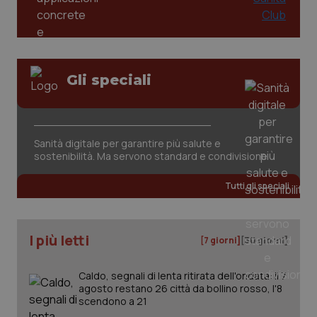
tracking-sites-ironfish-
www.quotidianosanita.it
4
session-id
settim
2 gior
Gli speciali
_ga
1 anno
Google LLC
Sanità digitale per garantire più salute e
mes
.quotidianosanita.it
sostenibilità. Ma servono standard e condivisione
Tutti gli speciali
I più letti
[7 giorni]
[30 giorni]
Caldo, segnali di lenta ritirata dell'ondata: il 7
agosto restano 26 città da bollino rosso, l'8
scendono a 21