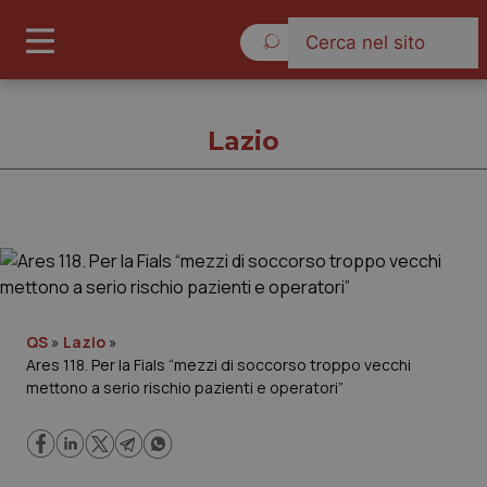
Venerdì 7 Agosto 2026
Lazio
Lazio
Cronache
QS
»
Lazio
»
Ares 118. Per la Fials “mezzi di soccorso troppo vecchi
Governo e Parlamento
mettono a serio rischio pazienti e operatori”
Regioni e Asl
Lavoro e Professioni