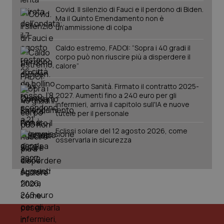
Covid. Il silenzio di Fauci e il perdono di Biden.
Ma il Quinto Emendamento non è
un’ammissione di colpa
Caldo estremo, FADOI: “Sopra i 40 gradi il
corpo può non riuscire più a disperdere il
calore”
Comparto Sanità. Firmato il contratto 2025-
2027. Aumenti fino a 240 euro per gli
infermieri, arriva il capitolo sull'IA e nuove
tutele per il personale
PHPSESSID
Sessio
PHP.net
Eclissi solare del 12 agosto 2026, come
www.quotidianosanita.it
osservarla in sicurezza