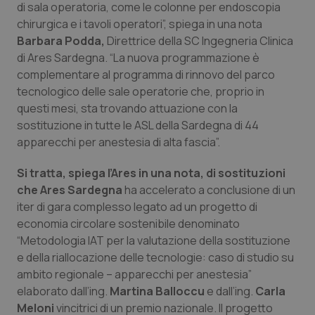
di sala operatoria, come le colonne per endoscopia
chirurgica e i tavoli operatori”, spiega in una nota
Piemonte
HIV
Barbara Podda,
Direttrice della SC Ingegneria Clinica
di Ares Sardegna. “La nuova programmazione è
Provincia Autonoma di Bolzano
Infezioni & Febbre
complementare al programma di rinnovo del parco
tecnologico delle sale operatorie che, proprio in
Provincia Autonoma di Trento
Ipertensione & Scompenso
questi mesi, sta trovando attuazione con la
sostituzione in tutte le ASL della Sardegna di 44
Puglia
Malattie rare
apparecchi per anestesia di alta fascia”.
Sardegna
Malattia di Crohn & Rettocolite Ulcerosa
Si tratta, spiega l’Ares in una nota, di sostituzioni
che Ares Sardegna
ha accelerato a conclusione di un
iter di gara complesso legato ad un progetto di
Sicilia
Neuroscienze & patologie neurodegenerative
economia circolare sostenibile denominato
“Metodologia IAT per la valutazione della sostituzione
Toscana
Obesità
e della riallocazione delle tecnologie: caso di studio su
ambito regionale – apparecchi per anestesia”
Umbria
Oftalmologia
elaborato dall’ing.
Martina Balloccu
e dall’ing.
Carla
Meloni
vincitrici di un premio nazionale. Il progetto