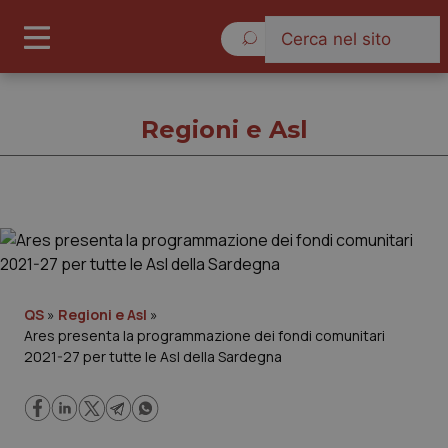
Giovedì 6 Agosto 2026
Regioni e Asl
Regioni e Asl
Cronache
QS
»
Regioni e Asl
»
Ares presenta la programmazione dei fondi comunitari
Governo e Parlamento
2021-27 per tutte le Asl della Sardegna
Regioni e Asl
Lavoro e Professioni