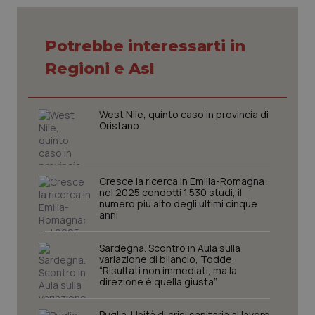
Necessari
Statistici
Marketing
Potrebbe interessarti in
Regioni e Asl
I cookie necessari contribuiscono a rendere fruibile il
sito web abilitandone funzionalità di base quali la
navigazione sulle pagine e l'accesso alle aree
protette del sito. Il sito web non è in grado di
funzionare correttamente senza questi cookie.
West Nile, quinto caso in provincia di
Oristano
Nome
Fornitore
/
Dominio
Scaden
VISITOR_PRIVACY_METADATA
5 mesi
YouTube
settim
.youtube.com
Cresce la ricerca in Emilia-Romagna:
nel 2025 condotti 1.530 studi, il
numero più alto degli ultimi cinque
anni
Sardegna. Scontro in Aula sulla
variazione di bilancio, Todde:
“Risultati non immediati, ma la
direzione è quella giusta”
Puglia. Unità di crisi sanitaria al lavoro,