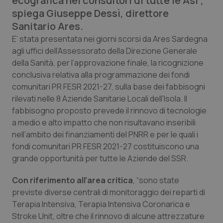
ecografica nei consultori di tutte le Asl”,
Calabria
Asma & BPCO
spiega Giuseppe Dessì, direttore
Sanitario Ares.
Campania
Car-T
E’ stata presentata nei giorni scorsi da Ares Sardegna
agli uffici dell’Assessorato della Direzione Generale
Emilia-Romagna
Colesterolo & coronaropatie
della Sanità, per l’approvazione finale, la ricognizione
conclusiva relativa alla programmazione dei fondi
Friuli Venezia Giulia
Dermatite Atopica
comunitari PR FESR 2021-27, sulla base dei fabbisogni
rilevati nelle 8 Aziende Sanitarie Locali dell’Isola. Il
fabbisogno proposto prevede il rinnovo di tecnologie
Lazio
Diabete & glucometri
a medio e alto impatto che non risultavano inseribili
nell’ambito dei finanziamenti del PNRR e per le quali i
Liguria
Disturbi dell’umore
fondi comunitari PR FESR 2021-27 costituiscono una
grande opportunità per tutte le Aziende del SSR.
Lombardia
Dolore
Con riferimento all’area critica
, “sono state
Marche
Donna & Salute
previste diverse centrali di monitoraggio dei reparti di
Terapia Intensiva, Terapia Intensiva Coronarica e
Molise
Epatiti
Stroke Unit, oltre che il rinnovo di alcune attrezzature