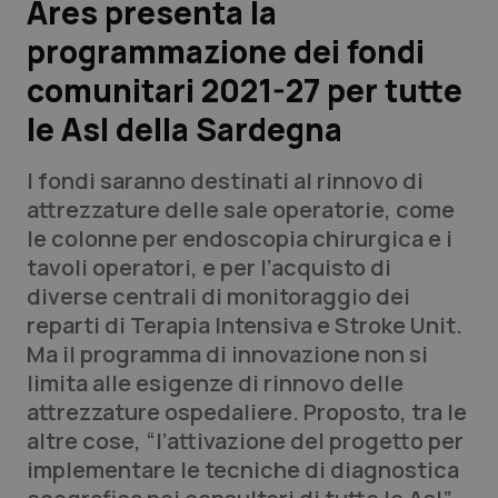
Ares presenta la
programmazione dei fondi
Scienza e Farmaci
comunitari 2021-27 per tutte
Studi e Analisi
le Asl della Sardegna
Lettere al direttore
I fondi saranno destinati al rinnovo di
attrezzature delle sale operatorie, come
Edizioni Regionali
le colonne per endoscopia chirurgica e i
tavoli operatori, e per l’acquisto di
QS Pro
diverse centrali di monitoraggio dei
reparti di Terapia Intensiva e Stroke Unit.
Professionisti Sanitari.AI
Ma il programma di innovazione non si
limita alle esigenze di rinnovo delle
Abruzzo
QS Pro Gold
attrezzature ospedaliere. Proposto, tra le
altre cose, “l’attivazione del progetto per
QS Club
Newsletter
Basilicata
Artrite & artrosi
implementare le tecniche di diagnostica