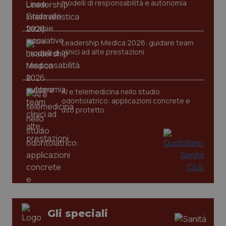
modelli di responsabilità e autonomia
tracking-sites-ironfish-
www.quotidianosanita.it
4
session-id
settim
2 gior
Leadership Medica 2026: guidare team
clinici ad alte prestazioni
_ga
1 anno
Google LLC
mes
.quotidianosanita.it
AI e telemedicina nello studio
odontoiatrico: applicazioni concrete e
uso protetto
Gli speciali