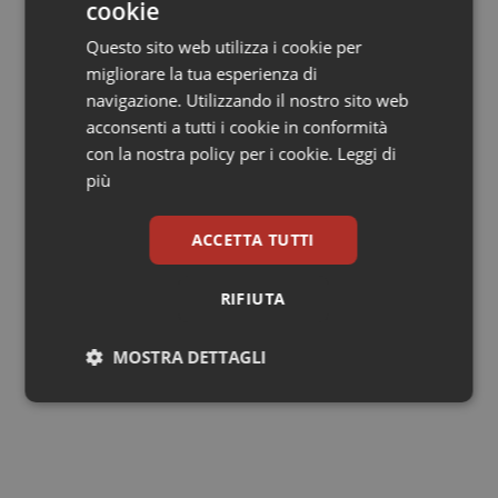
cookie
di garantire, c
on logiche uniformi in tutte le ASL, i piani
di sviluppo e di rinnovo e delle attrezzature biomedicali
Questo sito web utilizza i cookie per
per tramite delle attività centralizzate di ingegneria
migliorare la tua esperienza di
clinica – aggiunge
Annamaria Tomasella,
direttore
navigazione. Utilizzando il nostro sito web
generale di Ares -. Allo stesso tempo abbiamo colto
acconsenti a tutti i cookie in conformità
alcune esigenze specifiche presentate dalle Direzioni
con la nostra policy per i cookie.
Leggi di
Generali delle diverse ASL che risultavano inquadrabili
più
nell’ambito della ricognizione richiesta per la
programmazione PR FESR 2021-27 e che attualmente
ACCETTA TUTTI
sono al vaglio della Direzione Generale della Sanità per
la loro approvazione finale”.
RIFIUTA
MOSTRA DETTAGLI
04 Novembre 2022
© Riproduzione riservata
Necessari
Statistici
Marketing