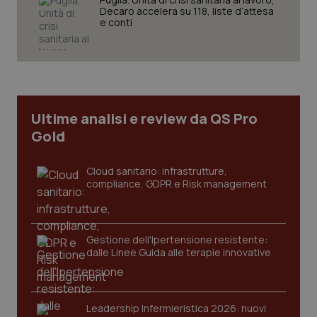
Decaro accelera su 118, liste d’attesa
e conti
CookieScriptConsent
5 mesi
CookieScript
settim
www.quotidianosanita.it
Ultime analisi e review da QS Pro
Gold
Cloud sanitario: infrastrutture,
compliance, GDPR e Risk management
Gestione dell'Ipertensione resistente:
tracking-sites-ironfish-
www.quotidianosanita.it
4
dalle Linee Guida alle terapie innovative
tracking-enable
settim
2 gior
Leadership Infermieristica 2026: nuovi