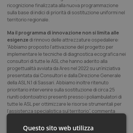
ricognizione finalizzata alla nuova programmazione
Salute orale & impianti
sulla base di indici di priorità di sostituzione uniformi nel
territorio regionale.
Sangue & coagulazione
Ma il programma di innovazione non si limita alle
Tiroide
esigenze
di rinnovo delle attrezzature ospedaliere:
“Abbiamo proposto l’attivazione del progetto per
Tumore al seno
implementare le tecniche di diagnostica ecografica nei
consultori di tutte le ASL che hanno aderito alla
progettualità avviata da Ares nel 2022 su un’iniziativa
Tumore ovarico
presentata dai Consultori e dalla Direzione Generale
della ASL N.1 di Sassari. Abbiamo inoltre ritenuto
Tumori del Polmone & Testa Collo
prioritario intervenire sulla sostituzione di circa 25
riuniti odontoiatrici presenti presso i poliambulatori di
Tumori gastrointestinali
tutte le ASL per ottimizzare le risorse strumentali per
l’assistenza specialistica sul territorio”, commenta
Ulcera & Reflusso
Giuseppe Dessì,
direttore sanitario Ares.
Questo sito web utilizza
Vaccini
“Ares Sardegna ha tra i suoi obiettivi anche quello