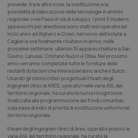
Valle D’Aosta
Oncodermatologia
prevede, tra le altre cose, la sostituzione e la
possibilità di riallocazione delle tecnologie in ambito
Veneto
Oncoematologia
regionale o nei Paesi in via di sviluppo. I primi 5 moderni
apparecchi per anestesia sono stati resi operativi ad
Oncologia & Nutrizione
inizio anno ad Alghero e Ozieri, nel corso dell’estate a
Cagliari e ora finalmente risultano in arrivo, nelle
prossime settimane, ulteriori 10 apparecchiature a San
Psoriasi & pelle
Gavino, Lanusei, Oristano Nuoro e Olbia. Nel prossimo
anno verranno completate tutte le forniture delle
Quotidiano Cardiologia
restanti dotazioni che interesseranno anche il Sulcis.
Usando gli stessi criteri progettuali il team degli
Quotidiano Chirurgia
ingegneri clinici di ARES, operativi nelle varie ASL del
territorio regionale, ha curato la nuova ricognizione
Quotidiano Oncologia
finalizzata alla programmazione dei fondi comunitari,
sulla base di indici di priorità di sostituzione uniformi nel
Quotidiano Pediatria
territorio regionale.
Il team degli ingegneri clinici di Ares, operativi presso le
Rene & patologie urogenitali
varie ASL del territorio regionale, ha curato la