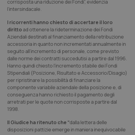
Valle D’Aosta
Oncodermatologia
corrisposta una riduzione dei Fondi”, evidenzia
l’intersindacale.
Veneto
Oncoematologia
I ricorrenti hanno chiesto di accertare il loro
diritto
ad ottenere la rideterminazione dei Fondi
Oncologia & Nutrizione
Aziendali destinati al finanziamento della retribuzione
accessoria in quanto non incrementati annualmente in
Psoriasi & pelle
seguito all’incremento di personale, come previsto
dalle norme dei contratti succedutisi a partire dal 1996.
Quotidiano Cardiologia
Hanno quindi chiesto l’incremento stabile dei Fondi
Stipendiali (Posizione, Risultato e Accessorio/Disagio)
Quotidiano Chirurgia
per ripristinare la possibilità di finanziare la
componente variabile aziendale della posizione e, di
conseguenza hanno richiesto il pagamento degli
Quotidiano Oncologia
arretrati per le quote non corrisposte a partire dal
1998.
Quotidiano Pediatria
Il Giudice ha ritenuto che “
dalla lettera delle
Rene & patologie urogenitali
disposizioni pattizie emerge in maniera inequivocabile