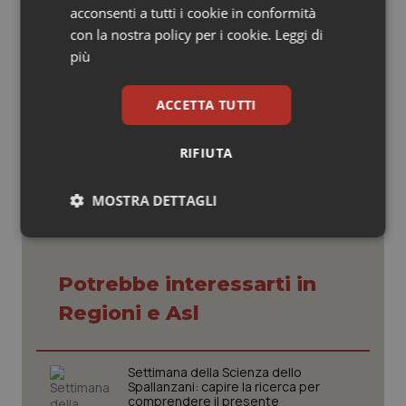
massimo della loro professionalità per poter fornire
acconsenti a tutti i cookie in conformità
alla loro popolazione di riferimento grande qualità e
con la nostra policy per i cookie.
Leggi di
sicurezza delle cure. Noi per questo li ringraziamo”.
più
ACCETTA TUTTI
17 Aprile 2019
© Riproduzione riservata
RIFIUTA
MOSTRA DETTAGLI
Necessari
Statistici
Marketing
Potrebbe interessarti in
Regioni e Asl
Necessari
Statistici
Marketing
Settimana della Scienza dello
Spallanzani: capire la ricerca per
comprendere il presente
I cookie necessari contribuiscono a rendere fruibile il