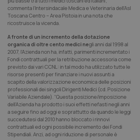
più basse tra tutti i medici toscani ed italiani”,
commenta l’Intersindacale Medica e Veterinaria dell’Asl
Piemonte
HIV
Toscana Centro – Area Pistoia in una nota che
ricostruisce la vicenda.
Provincia Autonoma di Bolzano
Infezioni & Febbre
A fronte di un incremento della dotazione
Provincia Autonoma di Trento
Ipertensione & Scompenso
organica di oltre cento medici ne
gli anni dal 1998 al
2007, l’Azienda non ha, infatti, parimenti incrementato i
Fondi contrattuali per la retribuzione accessoria come
Puglia
Malattie rare
previsto dai vari CCNL: in tal modo ha utilizzato tutte le
risorse presenti per finanziare i nuovi assunti a
Sardegna
Malattia di Crohn & Rettocolite Ulcerosa
scapito della valorizzazione economica delle posizioni
professionali dei singoli Dirigenti Medici (cd. Posizione
Sicilia
Neuroscienze & patologie neurodegenerative
Variabile Aziendale). “Questa posizione/imposizione
dell’Azienda ha prodotto i suoi effetti nefasti negli anni
Toscana
Obesità
a seguire fino ad oggi e soprattutto da quando le leggi
succedutesi dal 2010 hanno bloccato i rinnovi
Umbria
Oftalmologia
contrattuali ed ogni possibile incremento dei Fondi
Stipendiali. Anzi, ad ogni riduzione di personale è