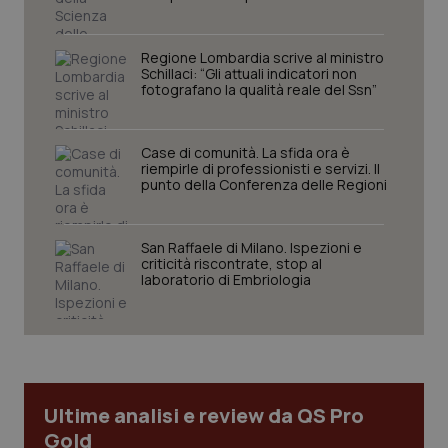
sito web abilitandone funzionalità di base quali la
navigazione sulle pagine e l'accesso alle aree
protette del sito. Il sito web non è in grado di
Regione Lombardia scrive al ministro
funzionare correttamente senza questi cookie.
Schillaci: “Gli attuali indicatori non
Nome
fotografano la qualità reale del Ssn”
Fornitore
/
Dominio
Scaden
VISITOR_PRIVACY_METADATA
5 mesi
YouTube
settim
.youtube.com
Case di comunità. La sfida ora è
riempirle di professionisti e servizi. Il
punto della Conferenza delle Regioni
San Raffaele di Milano. Ispezioni e
criticità riscontrate, stop al
laboratorio di Embriologia
Ultime analisi e review da QS Pro
Gold
CookieScriptConsent
5 mesi
CookieScript