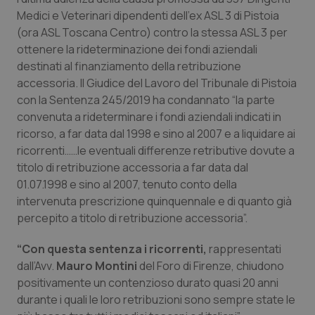
Calabria
Asma & BPCO
Medici e Veterinari dipendenti dell’ex ASL 3 di Pistoia
(ora ASL Toscana Centro) contro la stessa ASL 3 per
Campania
Car-T
ottenere la rideterminazione dei fondi aziendali
destinati al finanziamento della retribuzione
accessoria. Il Giudice del Lavoro del Tribunale di Pistoia
Emilia-Romagna
Colesterolo & coronaropatie
con la Sentenza 245/2019 ha condannato “la parte
convenuta a rideterminare i fondi aziendali indicati in
Friuli Venezia Giulia
Dermatite Atopica
ricorso, a far data dal 1998 e sino al 2007 e a liquidare ai
ricorrenti……le eventuali differenze retributive dovute a
Lazio
Diabete & glucometri
titolo di retribuzione accessoria a far data dal
01.07.1998 e sino al 2007, tenuto conto della
Liguria
Disturbi dell’umore
intervenuta prescrizione quinquennale e di quanto già
percepito a titolo di retribuzione accessoria”.
Lombardia
Dolore
“Con questa sentenza i ricorrenti,
rappresentati
dall’Avv.
Marche
Donna & Salute
Mauro Montini
del Foro di Firenze, chiudono
positivamente un contenzioso durato quasi 20 anni
durante i quali le loro retribuzioni sono sempre state le
Molise
Epatiti