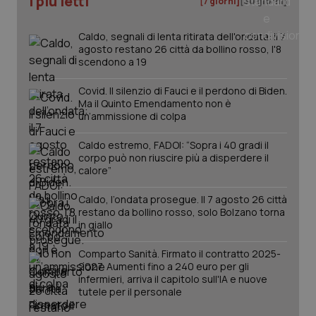
I più letti
[7 giorni]
[30 giorni]
Caldo, segnali di lenta ritirata dell'ondata: il 7
agosto restano 26 città da bollino rosso, l'8
PHPSESSID
Sessio
PHP.net
scendono a 19
www.quotidianosanita.it
Covid. Il silenzio di Fauci e il perdono di Biden.
Ma il Quinto Emendamento non è
un’ammissione di colpa
Caldo estremo, FADOI: “Sopra i 40 gradi il
corpo può non riuscire più a disperdere il
calore”
Caldo, l’ondata prosegue. Il 7 agosto 26 città
restano da bollino rosso, solo Bolzano torna
in giallo
Comparto Sanità. Firmato il contratto 2025-
2027. Aumenti fino a 240 euro per gli
infermieri, arriva il capitolo sull'IA e nuove
tutele per il personale
_ga_KM60CM4NPH
.quotidianosanita.it
1 anno