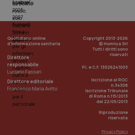
mes
Quotidiano online
Copyright 2013-2026
d'informazione sanitaria
© Homnya Srl
Tutti i diritti sono
riservati
Direttore
Fornitore
/
Nome
Scadenza
Descrizion
Dominio
responsabile
Nome
Fornitore
/
P.I. e C.F. 13026241003
Dominio
Scadenza
Des
_ga_0VMQEQKQ1N
.quotidianosanita.it
1 anno 1
Questo
Luciano Fassari
mese
cookie
VISITOR_INFO1_LIVE
5 mesi 4
Que
Google LLC
viene
Iscrizione al ROC
settimane
imp
.youtube.com
Direttore editoriale
utilizzato
You
n.34308
da Google
Francesco Maria Avitto
ten
Iscrizione Tribunale
Analytics
pre
di Roma n.115/2013
per
del
mantener
vid
del 22/05/2013
lo stato
inco
della
può
Riproduzione
sessione.
det
riservata
vis
web
uti
nuo
Privacy Policy
ver