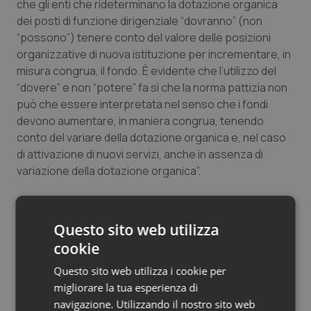
che gli enti che rideterminano la dotazione organica
Salute orale & impianti
dei posti di funzione dirigenziale “dovranno” (non
“possono”) tenere conto del valore delle posizioni
Sangue & coagulazione
organizzative di nuova istituzione per incrementare, in
misura congrua, il fondo. È evidente che l’utilizzo del
“dovere” e non “potere” fa sì che la norma pattizia non
Tiroide
può che essere interpretata nel senso che i fondi
devono aumentare, in maniera congrua, tenendo
Tumore al seno
conto del variare della dotazione organica e, nel caso
di attivazione di nuovi servizi, anche in assenza di
Tumore ovarico
variazione della dotazione organica”.
Tumori del Polmone & Testa Collo
“Nel ribadire la grande soddisfazione per l’esito del
contenzioso –
conclude la nota dell’intersindacale –
Questo sito web utilizza
Tumori gastrointestinali
dobbiamo però ricordare che questo ha generato
cookie
rapporti spesso conflittuali con tutte le
Amministrazioni che si sono succedute ed un clima
Ulcera & Reflusso
Questo sito web utilizza i cookie per
interno non certo sereno. Nonostante questo tutti i
migliorare la tua esperienza di
medici della ex ASL 3 hanno costantemente espresso il
Vaccini
navigazione. Utilizzando il nostro sito web