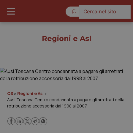
Domenica 9 Agosto 2026
Regioni e Asl
Regioni e Asl
Cronache
QS
»
Regioni e Asl
»
Ausl Toscana Centro condannata a pagare gli arretrati della
Governo e Parlamento
retribuzione accessoria dal 1998 al 2007
Regioni e Asl
Lavoro e Professioni