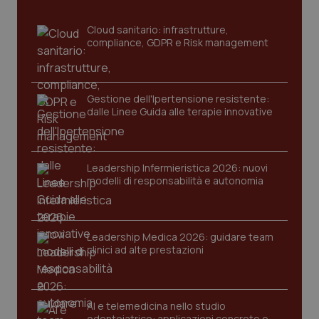
settim
www.quotidianosanita.it
Cloud sanitario: infrastrutture,
compliance, GDPR e Risk management
Gestione dell'Ipertensione resistente:
dalle Linee Guida alle terapie innovative
Leadership Infermieristica 2026: nuovi
tracking-sites-ironfish-
www.quotidianosanita.it
4
modelli di responsabilità e autonomia
tracking-enable
settim
2 gior
Leadership Medica 2026: guidare team
clinici ad alte prestazioni
tracking-sites-ironfish-
www.quotidianosanita.it
4
session-id
settim
2 gior
AI e telemedicina nello studio
odontoiatrico: applicazioni concrete e