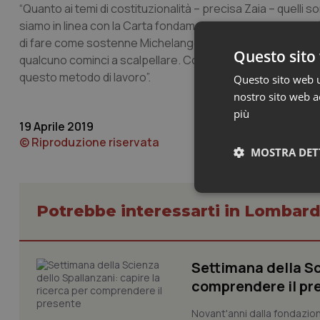
“Quanto ai temi di costituzionalità – precisa Zaia – quelli s
siamo in linea con la Carta fondamentale. Ora il vero tema è 
di fare come sostenne Michelangelo per la Pietà: togliere tu
Questo sito 
qualcuno cominci a scalpellare. Con le sue dichiarazioni T
questo metodo di lavoro”.
Questo sito web ut
nostro sito web ac
più
19 Aprile 2019
© Riproduzione riservata
MOSTRA DET
Neces
Potrebbe interessarti in Lombard
Settimana della Sc
comprendere il pr
Novant'anni dalla fondazion