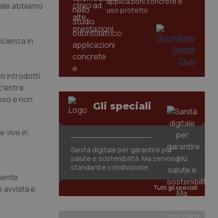
applicazioni concrete e
uale abbiamo
uso protetto
icienza in
i introdotti
c'entra
esso e non
Gli speciali
e vive in
Sanità digitale per garantire più
salute e sostenibilità. Ma servono
standard e condivisione
amente
è avviata e
Tutti gli speciali