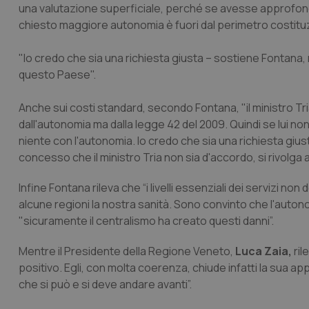
una valutazione superficiale, perché se avesse approfon
chiesto maggiore autonomia è fuori dal perimetro costituz
"Io credo che sia una richiesta giusta – sostiene Fontana,
questo Paese".
Anche sui costi standard, secondo Fontana, "il ministro Tri
dall'autonomia ma dalla legge 42 del 2009. Quindi se lui no
niente con l'autonomia. Io credo che sia una richiesta gi
concesso che il ministro Tria non sia d'accordo, si rivolga 
Infine Fontana rileva che “i livelli essenziali dei servizi n
alcune regioni la nostra sanità. Sono convinto che l'auto
"sicuramente il centralismo ha creato questi danni”.
Mentre il Presidente della Regione Veneto,
Luca Zaia,
ril
positivo. Egli, con molta coerenza, chiude infatti la sua 
che si può e si deve andare avanti”.