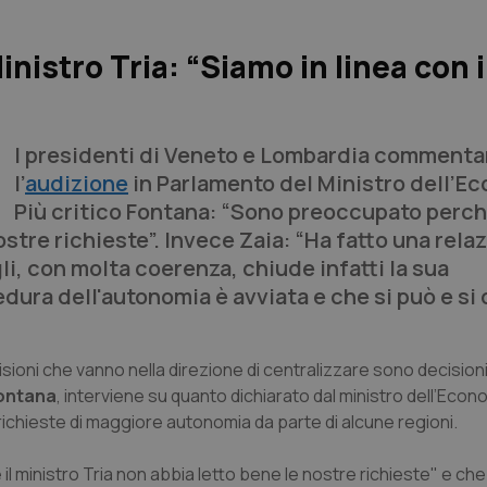
nistro Tria: “Siamo in linea con i
I presidenti di Veneto e Lombardia comment
l’
audizione
in Parlamento del Ministro dell’E
Più critico Fontana: “Sono preoccupato perc
ostre richieste”. Invece Zaia: “Ha fatto una rela
li, con molta coerenza, chiude infatti la sua
dura dell'autonomia è avviata e che si può e si
isioni che vanno nella direzione di centralizzare sono decision
Fontana
, interviene su quanto dichiarato dal ministro dell’Econ
lle richieste di maggiore autonomia da parte di alcune regioni.
ministro Tria non abbia letto bene le nostre richieste" e che