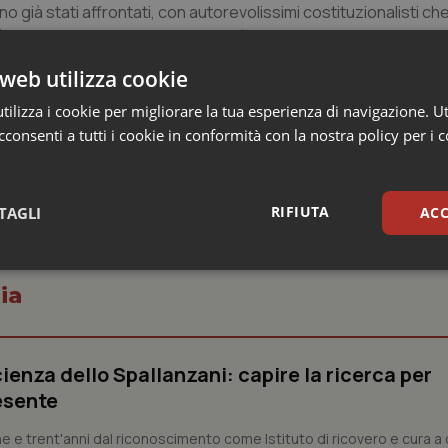
ono già stati affrontati, con autorevolissimi costituzionalisti c
portare avanti il lavoro. Solo così si affrontano le ultime limatu
tto il marmo che c'è in più e alla fine verrà fuori l'opera, ma 
web utilizza cookie
ria ha dimostrato di voler fare così, quindi ben vengano quest
ilizza i cookie per migliorare la tua esperienza di navigazione. Ut
consenti a tutti i cookie in conformità con la nostra policy per i 
RIFIUTA
TAGLI
ACC
sari
Statistici
Mar
ia
ienza dello Spallanzani: capire la ricerca per
esente
Necessari
Statistici
Marketing
e e trent'anni dal riconoscimento come Istituto di ricovero e cura a 