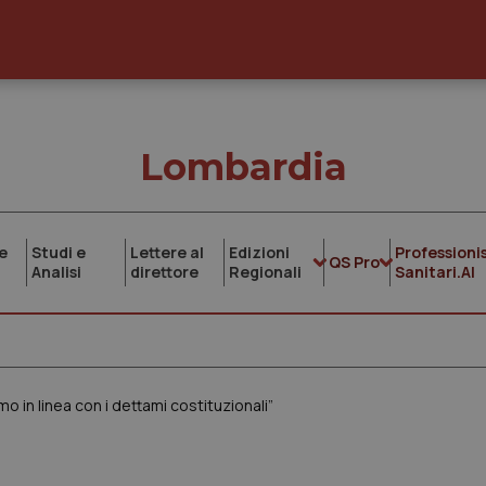
Lombardia
e
Studi e
Lettere al
Edizioni
Professionis
QS Pro
Analisi
direttore
Regionali
Sanitari.AI
o in linea con i dettami costituzionali”