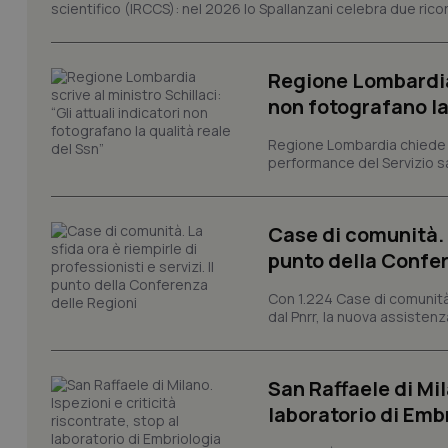
I cookie necessari con
scientifico (IRCCS): nel 2026 lo Spallanzani celebra due rico
e l'accesso alle aree 
Nome
Regione Lombardia s
VISITOR_PRIVACY_
non fotografano la
Regione Lombardia chiede al
performance del Servizio san
CookieScriptConse
Case di comunità. L
punto della Confer
tracking-sites-ironf
tracking-enable
Con 1.224 Case di comunità a
dal Pnrr, la nuova assistenza
tracking-sites-ironf
session-id
_ga
San Raffaele di Mil
laboratorio di Emb