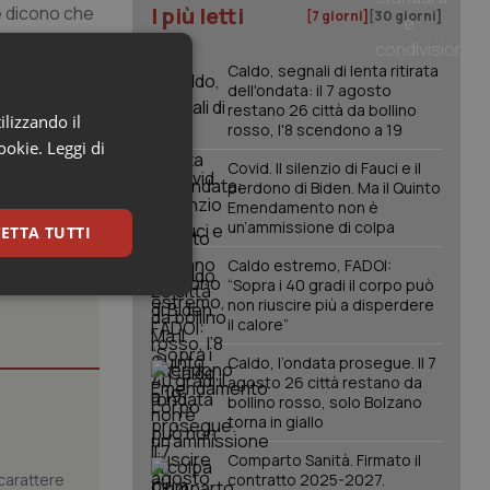
he dicono che
I più letti
[7 giorni]
[30 giorni]
re. Si tratta
bisogna che
Caldo, segnali di lenta ritirata
o approccio e
dell'ondata: il 7 agosto
restano 26 città da bollino
ilizzando il
rosso, l'8 scendono a 19
cookie.
Leggi di
Covid. Il silenzio di Fauci e il
perdono di Biden. Ma il Quinto
Emendamento non è
un’ammissione di colpa
ETTA TUTTI
Caldo estremo, FADOI:
“Sopra i 40 gradi il corpo può
keting
non riuscire più a disperdere
il calore”
Caldo, l’ondata prosegue. Il 7
agosto 26 città restano da
bollino rosso, solo Bolzano
torna in giallo
Comparto Sanità. Firmato il
carattere
contratto 2025-2027.