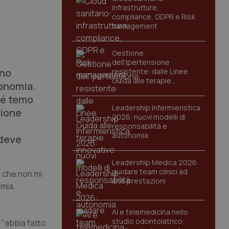
infrastrutture,
compliance, GDPR e Risk
management
Gestione
dell'Ipertensione
ano
resistente: dalle Linee
Guida alle terapie
conomia.
innovative
hé temo
Leadership Infermieristica
zione
2026: nuovi modelli di
responsabilità e
autonomia
 deve
Leadership Medica 2026:
guidare team clinici ad
i che non mi
alte prestazioni
omia,
AI e telemedicina nello
studio odontoiatrico:
 "abbia fatto