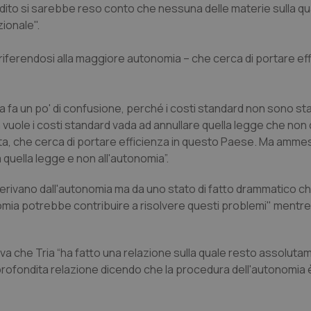
dito si sarebbe reso conto che nessuna delle materie sulla q
ionale".
 riferendosi alla maggiore autonomia – che cerca di portare eff
a fa un po' di confusione, perché i costi standard non sono stat
n vuole i costi standard vada ad annullare quella legge che non 
usta, che cerca di portare efficienza in questo Paese. Ma amm
a quella legge e non all'autonomia”.
on derivano dall'autonomia ma da uno stato di fatto drammatico ch
nomia potrebbe contribuire a risolvere questi problemi" mentre
eva che Tria “ha fatto una relazione sulla quale resto assolut
approfondita relazione dicendo che la procedura dell'autonomia 