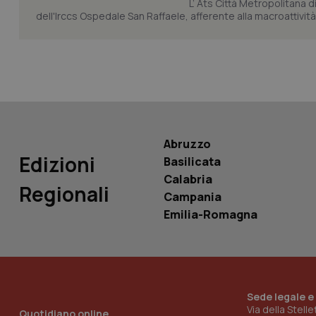
L’ Ats Città Metropolitana d
dell'Irccs Ospedale San Raffaele, afferente alla macroattività 
PHPSESSID
_ga_KM60CM4NPH
Abruzzo
Edizioni
Basilicata
Calabria
Regionali
Campania
Nome
Nome
Emilia-Romagna
VISITOR_INFO1_LIV
_ga_0VMQEQKQ1N
__Secure-YNID
Sede legale e
Via della Stell
Quotidiano online