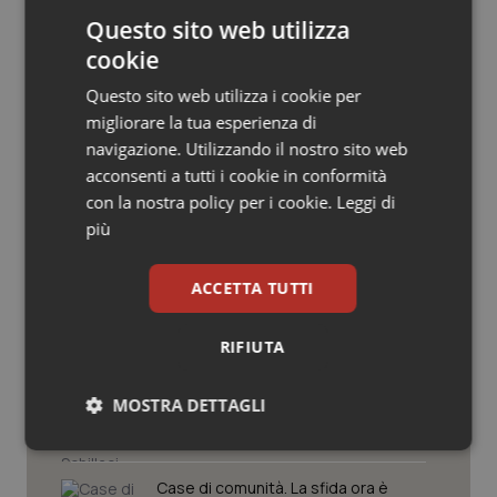
Salute orale & impianti
Questo sito web utilizza
cookie
Sangue & coagulazione
Questo sito web utilizza i cookie per
migliorare la tua esperienza di
Tiroide
navigazione. Utilizzando il nostro sito web
Potrebbe interessarti in
acconsenti a tutti i cookie in conformità
Tumore al seno
Basilicata
con la nostra policy per i cookie.
Leggi di
più
Tumore ovarico
Settimana della Scienza dello
ACCETTA TUTTI
Spallanzani: capire la ricerca per
Tumori del Polmone & Testa Collo
comprendere il presente
RIFIUTA
Tumori gastrointestinali
Regione Lombardia scrive al ministro
Schillaci: “Gli attuali indicatori non
MOSTRA DETTAGLI
fotografano la qualità reale del Ssn”
Ulcera & Reflusso
Necessari
Statistici
Marketing
Vaccini
Case di comunità. La sfida ora è