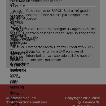
un’ammissione di colpa
Caldo estremo, FADOI: “Sopra i 40 gradi il
corpo può non riuscire più a disperdere il
calore”
Caldo, l’ondata prosegue. Il 7 agosto 26 città
restano da bollino rosso, solo Bolzano torna
in giallo
Comparto Sanità. Firmato il contratto 2025-
2027. Aumenti fino a 240 euro per gli
PHPSESSID
Sessio
PHP.net
infermieri, arriva il capitolo sull'IA e nuove
www.quotidianosanita.it
tutele per il personale
Quotidiano online
Copyright 2013-2026
d'informazione sanitaria
© Homnya Srl