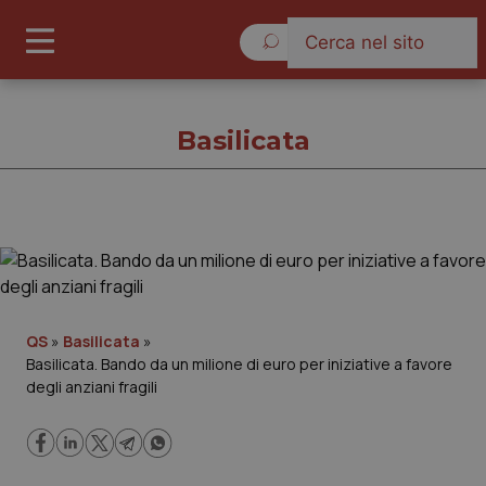
Domenica 9 Agosto 2026
Basilicata
Basilicata
Cronache
QS
»
Basilicata
»
Basilicata. Bando da un milione di euro per iniziative a favore
Governo e Parlamento
degli anziani fragili
Regioni e Asl
Lavoro e Professioni