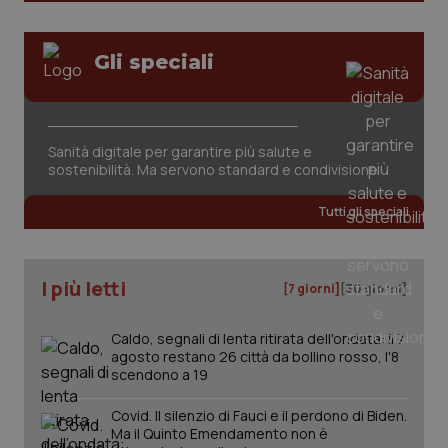
tracking-sites-ironfish-
www.quotidianosanita.it
4
Gli speciali
session-id
settim
2 gior
Sanità digitale per garantire più salute e
_ga
1 anno
Google LLC
sostenibilità. Ma servono standard e condivisione
mes
.quotidianosanita.it
Tutti gli speciali
I più letti
[7 giorni]
[30 giorni]
Caldo, segnali di lenta ritirata dell'ondata: il 7
agosto restano 26 città da bollino rosso, l'8
scendono a 19
Covid. Il silenzio di Fauci e il perdono di Biden.
Ma il Quinto Emendamento non è