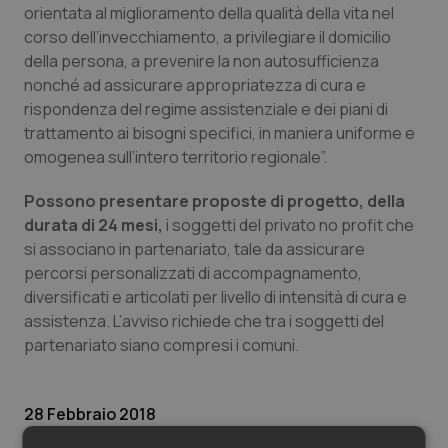
Valle D’Aosta
Oncodermatologia
orientata al miglioramento della qualità della vita nel
corso dell’invecchiamento, a privilegiare il domicilio
Veneto
Oncoematologia
della persona, a prevenire la non autosufficienza
nonché ad assicurare appropriatezza di cura e
Oncologia & Nutrizione
rispondenza del regime assistenziale e dei piani di
trattamento ai bisogni specifici, in maniera uniforme e
omogenea sull’intero territorio regionale”.
Psoriasi & pelle
Possono presentare proposte di progetto, della
Quotidiano Cardiologia
durata di 24 mesi,
i soggetti del privato no profit che
si associano in partenariato, tale da assicurare
Quotidiano Chirurgia
percorsi personalizzati di accompagnamento,
diversificati e articolati per livello di intensità di cura e
Quotidiano Oncologia
assistenza. L’avviso richiede che tra i soggetti del
partenariato siano compresi i comuni.
Quotidiano Pediatria
28 Febbraio 2018
Rene & patologie urogenitali
© Riproduzione riservata