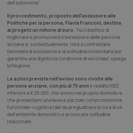
dell’autonomia”.
Calabria
Asma & BPCO
Il provvedimento, proposto dell’assessore alle
Campania
Car-T
Politiche per la persona, Flavia Franconi, destina
ai progetti un milione di euro
; “ha l’obiettivo di
Emilia-Romagna
Colesterolo & coronaropatie
migliorare e promuovere il benessere delle persone
anziane e, contestualmente, mira a contrastare
Friuli Venezia Giulia
Dermatite Atopica
fenomeni di esclusione e di solitudine involontaria per
garantire una dignitosa condizione di vecchiaia”, spiega
la Regione.
Lazio
Diabete & glucometri
Le azioni previste nell’avviso sono rivolte alle
Liguria
Disturbi dell’umore
persone anziane, con più di 75 anni
e reddito ISEE
inferiore a € 20.000, che vivono nel proprio domicilio e
Lombardia
Dolore
che presentano una lieve e parziale compromissione
funzionale-cognitiva tale da pregiudicare la cura di sé,
Marche
Donna & Salute
dell’ambiente domestico e provocare solitudine
relazionale.
Molise
Epatiti