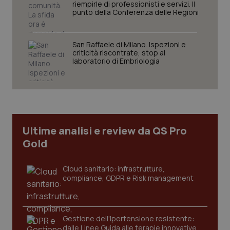
riempirle di professionisti e servizi. Il
punto della Conferenza delle Regioni
San Raffaele di Milano. Ispezioni e
Necessari
Statistici
Marketing
criticità riscontrate, stop al
laboratorio di Embriologia
I cookie necessari contribuiscono a rendere fruibile il
sito web abilitandone funzionalità di base quali la
navigazione sulle pagine e l'accesso alle aree
protette del sito. Il sito web non è in grado di
funzionare correttamente senza questi cookie.
Nome
Fornitore
/
Dominio
Scaden
Ultime analisi e review da QS Pro
VISITOR_PRIVACY_METADATA
5 mesi
YouTube
Gold
settim
.youtube.com
Cloud sanitario: infrastrutture,
compliance, GDPR e Risk management
Gestione dell'Ipertensione resistente:
dalle Linee Guida alle terapie innovative