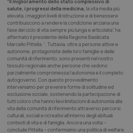
“Il miglioramento dello stato complessivo di
salute, i progressi della medicina,
la vita media più
Piemonte
HIV
elevata, i maggiori livelli di istruzione e di benessere
contribuiscono a rendere la condizione anziana una
Provincia Autonoma di Bolzano
Infezioni & Febbre
fase del ciclo di vita sempre più lunga e articolata”, ha
affermato il presidente della Regione Basilicata
Provincia Autonoma di Trento
Ipertensione & Scompenso
Marcello Pittella. “. Tuttavia, oltre a persone attive e
autonome, protagoniste delle loro famiglie e delle
Puglia
Malattie rare
comunità di riferimento, sono presenti nel nostro
tessuto regionale anche persone che vedono
Sardegna
Malattia di Crohn & Rettocolite Ulcerosa
parzialmente compromessa l’autonomia e il completo
autogoverno. Con questo provvedimento
interveniamo per prevenire forme di solitudine ed
Sicilia
Neuroscienze & patologie neurodegenerative
esclusione sociale, sostenendo la partecipazione di
tutti coloro che hanno lievi limitazioni di autonomia alla
Toscana
Obesità
vita della comunità di riferimento attraverso percorsi
culturali, sociali e ricreativi all’interno degli abituali
Umbria
Oftalmologia
contesti di vita e di famiglia. Ancora una volta –
conclude Pittella – confermiamo una politica di welfare