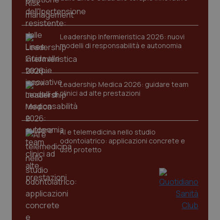
Leadership Infermieristica 2026: nuovi
modelli di responsabilità e autonomia
CookieScriptConsent
5 mesi
CookieScript
settim
www.quotidianosanita.it
Leadership Medica 2026: guidare team
clinici ad alte prestazioni
AI e telemedicina nello studio
odontoiatrico: applicazioni concrete e
uso protetto
tracking-sites-ironfish-
www.quotidianosanita.it
4
tracking-enable
settim
2 gior