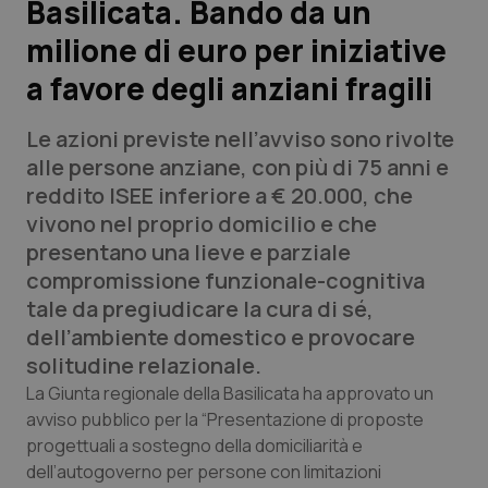
Basilicata. Bando da un
milione di euro per iniziative
Scienza e Farmaci
a favore degli anziani fragili
Studi e Analisi
Le azioni previste nell’avviso sono rivolte
Lettere al direttore
alle persone anziane, con più di 75 anni e
reddito ISEE inferiore a € 20.000, che
Edizioni Regionali
vivono nel proprio domicilio e che
presentano una lieve e parziale
QS Pro
compromissione funzionale-cognitiva
tale da pregiudicare la cura di sé,
Professionisti Sanitari.AI
dell’ambiente domestico e provocare
solitudine relazionale.
Abruzzo
QS Pro Gold
La Giunta regionale della Basilicata ha approvato un
avviso pubblico per la “Presentazione di proposte
QS Club
Newsletter
progettuali a sostegno della domiciliarità e
Basilicata
Artrite & artrosi
dell’autogoverno per persone con limitazioni