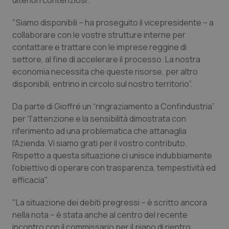
ulteriori contenziosi”.
Valle D’Aosta
Oncodermatologia
"Siamo disponibili – ha proseguito il vicepresidente – a
Veneto
Oncoematologia
collaborare con le vostre strutture interne per
contattare e trattare con le imprese reggine di
Oncologia & Nutrizione
settore, al fine di accelerare il processo. La nostra
economia necessita che queste risorse, per altro
Psoriasi & pelle
disponibili, entrino in circolo sul nostro territorio”.
Da parte di Gioffré un “ringraziamento a Confindustria”
Quotidiano Cardiologia
per “l'attenzione e la sensibilità dimostrata con
riferimento ad una problematica che attanaglia
Quotidiano Chirurgia
l'Azienda. Vi siamo grati per il vostro contributo.
Rispetto a questa situazione ci unisce indubbiamente
Quotidiano Oncologia
l'obiettivo di operare con trasparenza, tempestività ed
efficacia".
Quotidiano Pediatria
"La situazione dei debiti pregressi – è scritto ancora
Rene & patologie urogenitali
nella nota – è stata anche al centro del recente
incontro con il commissario per il piano di rientro