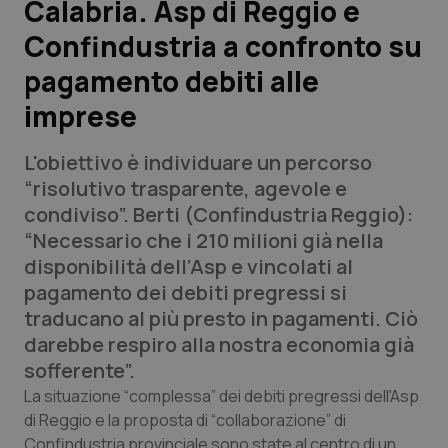
Calabria. Asp di Reggio e
Confindustria a confronto su
Scienza e Farmaci
pagamento debiti alle
Studi e Analisi
imprese
Lettere al direttore
L'obiettivo è individuare un percorso
“risolutivo trasparente, agevole e
Edizioni Regionali
condiviso”. Berti (Confindustria Reggio):
“Necessario che i 210 milioni già nella
QS Pro
disponibilità dell’Asp e vincolati al
pagamento dei debiti pregressi si
Professionisti Sanitari.AI
traducano al più presto in pagamenti. Ciò
darebbe respiro alla nostra economia già
Abruzzo
QS Pro Gold
sofferente”.
La situazione “complessa” dei debiti pregressi dell'Asp
QS Club
Newsletter
Basilicata
Artrite & artrosi
di Reggio e la proposta di “collaborazione” di
Confindustria provinciale sono state al centro di un