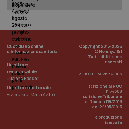
Quotidiano online
Copyright 2013-2026
d'informazione sanitaria
© Homnya Srl
Tutti i diritti sono
riservati
Direttore
_ga_KM60CM4NPH
.quotidianosanita.it
1 anno
responsabile
mes
P.I. e C.F. 13026241003
Luciano Fassari
Iscrizione al ROC
Direttore editoriale
n.34308
Francesco Maria Avitto
Iscrizione Tribunale
di Roma n.115/2013
del 22/05/2013
Riproduzione
riservata
Fornitore
/
Nome
Scadenza
Descrizion
Dominio