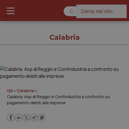
Sabato 8 Agosto 2026
Calabria
Calabria
Cronache
QS
»
Calabria
»
Calabria. Asp di Reggio e Confindustria a confronto su
Governo e Parlamento
pagamento debiti alle imprese
Regioni e Asl
Lavoro e Professioni