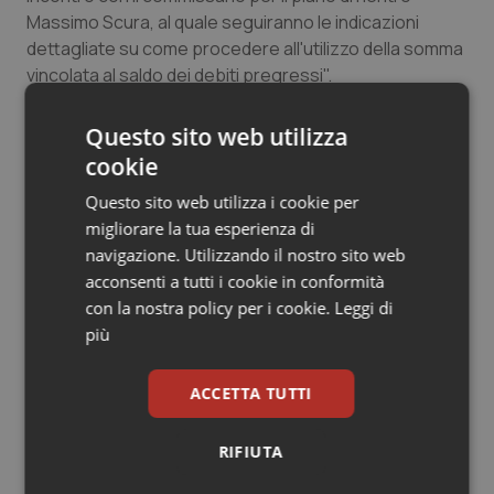
Massimo Scura, al quale seguiranno le indicazioni
Salute orale & impianti
dettagliate su come procedere all'utilizzo della somma
vincolata al saldo dei debiti pregressi".
Sangue & coagulazione
Questo sito web utilizza
Tiroide
cookie
27 Aprile 2015
Tumore al seno
© Riproduzione riservata
Questo sito web utilizza i cookie per
migliorare la tua esperienza di
Tumore ovarico
navigazione. Utilizzando il nostro sito web
acconsenti a tutti i cookie in conformità
con la nostra policy per i cookie.
Leggi di
Tumori del Polmone & Testa Collo
più
Tumori gastrointestinali
Potrebbe interessarti in
ACCETTA TUTTI
Calabria
Ulcera & Reflusso
RIFIUTA
Vaccini
Settimana della Scienza dello