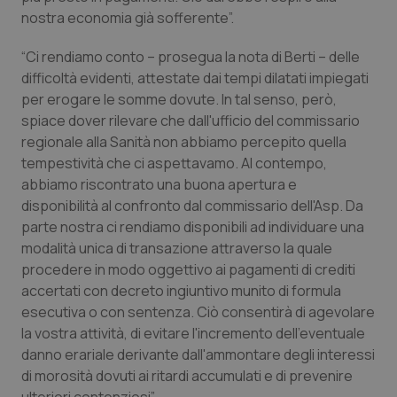
nostra economia già sofferente”.
Piemonte
HIV
“Ci rendiamo conto – prosegua la nota di Berti – delle
Provincia Autonoma di Bolzano
Infezioni & Febbre
difficoltà evidenti, attestate dai tempi dilatati impiegati
per erogare le somme dovute. In tal senso, però,
spiace dover rilevare che dall'ufficio del commissario
Provincia Autonoma di Trento
Ipertensione & Scompenso
regionale alla Sanità non abbiamo percepito quella
tempestività che ci aspettavamo. Al contempo,
Puglia
Malattie rare
abbiamo riscontrato una buona apertura e
disponibilità al confronto dal commissario dell'Asp. Da
Sardegna
Malattia di Crohn & Rettocolite Ulcerosa
parte nostra ci rendiamo disponibili ad individuare una
modalità unica di transazione attraverso la quale
Sicilia
Neuroscienze & patologie neurodegenerative
procedere in modo oggettivo ai pagamenti di crediti
accertati con decreto ingiuntivo munito di formula
Toscana
Obesità
esecutiva o con sentenza. Ciò consentirà di agevolare
la vostra attività, di evitare l'incremento dell'eventuale
Umbria
Oftalmologia
danno erariale derivante dall'ammontare degli interessi
di morosità dovuti ai ritardi accumulati e di prevenire