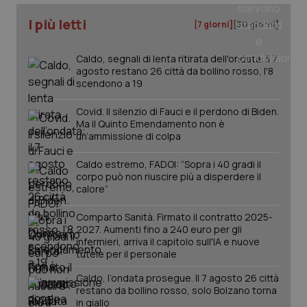
I più letti
[7 giorni]
[30 giorni]
Caldo, segnali di lenta ritirata dell'ondata: il 7
agosto restano 26 città da bollino rosso, l'8
scendono a 19
Covid. Il silenzio di Fauci e il perdono di Biden.
Ma il Quinto Emendamento non è
un’ammissione di colpa
Caldo estremo, FADOI: “Sopra i 40 gradi il
corpo può non riuscire più a disperdere il
calore”
Comparto Sanità. Firmato il contratto 2025-
PHPSESSID
Sessio
PHP.net
2027. Aumenti fino a 240 euro per gli
www.quotidianosanita.it
infermieri, arriva il capitolo sull'IA e nuove
tutele per il personale
Caldo, l’ondata prosegue. Il 7 agosto 26 città
restano da bollino rosso, solo Bolzano torna
in giallo