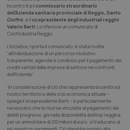
Calabria
Asma & BPCO
incontro tra il
commissario straordinario
dell'Azienda sanitaria provinciale di Reggio, Santo
Campania
Car-T
Gioffré
, e il
vicepresidente degli industriali reggini
Valerio Berti
. Lo riferisce un comunicato di
Confindustria Reggio.
Emilia-Romagna
Colesterolo & coronaropatie
L'iniziativa, riporta il comunicato, è stata rivolta
Friuli Venezia Giulia
Dermatite Atopica
“all'individuazione di un percorso risolutivo
trasparente, agevole e condiviso per il pagamento dei
Lazio
Diabete & glucometri
crediti vantati dalle imprese di settore nei confronti
dell'Azienda”.
Liguria
Disturbi dell’umore
“In considerazione di ciò che rappresenta la sanità sul
nostro territorio e della crisi economica attuale –
Lombardia
Dolore
spiega il vicepresidente Berti – è particolarmente
necessario che le risorse vincolate al pagamento dei
Marche
Donna & Salute
debiti pregressi, già nella disponibilità dell'Asp reggina
per un ammontare di 210 milioni di euro, si traducano al
Molise
Epatiti
più presto in pagamenti. Ciò darebbe respiro alla