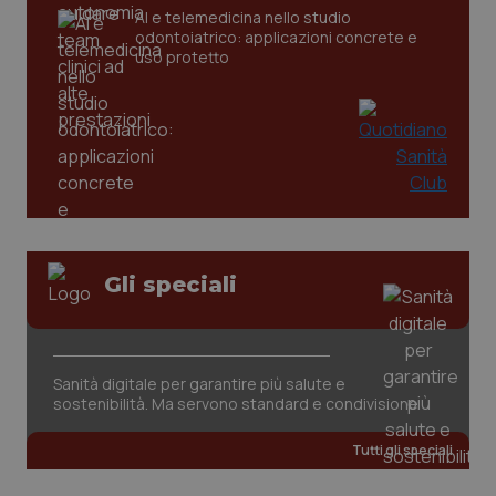
AI e telemedicina nello studio
odontoiatrico: applicazioni concrete e
tracking-sites-ironfish-
www.quotidianosanita.it
4
uso protetto
tracking-enable
settim
2 gior
tracking-sites-ironfish-
www.quotidianosanita.it
4
session-id
settim
2 gior
Gli speciali
_ga
1 anno
Google LLC
mes
.quotidianosanita.it
Sanità digitale per garantire più salute e
sostenibilità. Ma servono standard e condivisione
Tutti gli speciali