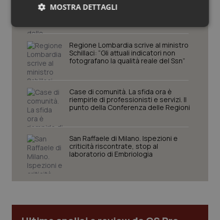
Spallanzani: capire la ricerca per
MOSTRA DETTAGLI
comprendere il presente
Necessari
Statistici
Marketing
Regione Lombardia scrive al ministro
Schillaci: “Gli attuali indicatori non
fotografano la qualità reale del Ssn”
Case di comunità. La sfida ora è
Necessari
Statistici
Marketing
riempirle di professionisti e servizi. Il
punto della Conferenza delle Regioni
I cookie necessari contribuiscono a rendere fruibile il
sito web abilitandone funzionalità di base quali la
navigazione sulle pagine e l'accesso alle aree
San Raffaele di Milano. Ispezioni e
protette del sito. Il sito web non è in grado di
criticità riscontrate, stop al
funzionare correttamente senza questi cookie.
laboratorio di Embriologia
Nome
Fornitore
/
Dominio
Scaden
VISITOR_PRIVACY_METADATA
5 mesi
YouTube
settim
.youtube.com