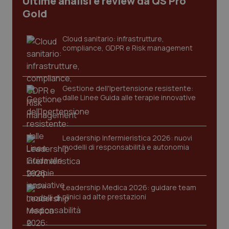
Ultime analisi e review da QS Pro
Gold
Cloud sanitario: infrastrutture,
compliance, GDPR e Risk management
Gestione dell'Ipertensione resistente:
dalle Linee Guida alle terapie innovative
CookieScriptConsent
5 mesi
CookieScript
settim
www.quotidianosanita.it
Leadership Infermieristica 2026: nuovi
modelli di responsabilità e autonomia
Leadership Medica 2026: guidare team
clinici ad alte prestazioni