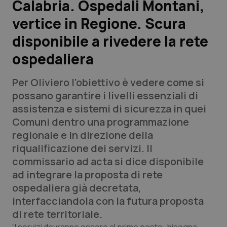
Calabria. Ospedali Montani,
vertice in Regione. Scura
Scienza e Farmaci
disponibile a rivedere la rete
Studi e Analisi
ospedaliera
Lettere al direttore
Per Oliviero l’obiettivo è vedere come si
possano garantire i livelli essenziali di
Edizioni Regionali
assistenza e sistemi di sicurezza in quei
Comuni dentro una programmazione
QS Pro
regionale e in direzione della
riqualificazione dei servizi. Il
Professionisti Sanitari.AI
commissario ad acta si dice disponibile
ad integrare la proposta di rete
Abruzzo
QS Pro Gold
ospedaliera già decretata,
interfacciandola con la futura proposta
QS Club
Newsletter
Basilicata
Artrite & artrosi
di rete territoriale.