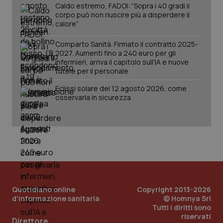
Caldo estremo, FADOI: “Sopra i 40 gradi il
corpo può non riuscire più a disperdere il
calore”
Comparto Sanità. Firmato il contratto 2025-
2027. Aumenti fino a 240 euro per gli
infermieri, arriva il capitolo sull'IA e nuove
tutele per il personale
Eclissi solare del 12 agosto 2026, come
osservarla in sicurezza
_ga_KM60CM4NPH
.quotidianosanita.it
1 anno
mes
Quotidiano online
Copyright 2013-2026
d'informazione sanitaria
© Homnya Srl
Tutti i diritti sono
riservati
Direttore