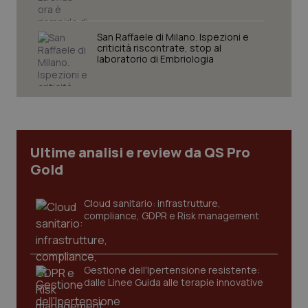
VISITOR_PRIVACY_METADATA
5 mesi
YouTube
settim
.youtube.com
San Raffaele di Milano. Ispezioni e
criticità riscontrate, stop al
laboratorio di Embriologia
Ultime analisi e review da QS Pro
Gold
Cloud sanitario: infrastrutture,
compliance, GDPR e Risk management
CookieScriptConsent
5 mesi
CookieScript
settim
www.quotidianosanita.it
Gestione dell'Ipertensione resistente:
dalle Linee Guida alle terapie innovative