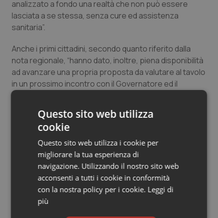
analizzato a fondo una realtà che non può essere
Salute orale & impianti
lasciata a se stessa, senza cure ed assistenza
sanitaria”.
Sangue & coagulazione
Anche i primi cittadini, secondo quanto riferito dalla
nota regionale, “hanno dato, inoltre, piena disponibilità
Tiroide
ad avanzare una propria proposta da valutare al tavolo
in un prossimo incontro con il Governatore ed il
Tumore al seno
Commissario”.
Tumore ovarico
Questo sito web utilizza
Fissata per lunedì prossimo una nuova riunione con i
cookie
sindaci degli ospedali di confine.
Tumori del Polmone & Testa Collo
Questo sito web utilizza i cookie per
migliorare la tua esperienza di
Tumori gastrointestinali
navigazione. Utilizzando il nostro sito web
acconsenti a tutti i cookie in conformità
13 Maggio 2015
Ulcera & Reflusso
con la nostra policy per i cookie.
Leggi di
© Riproduzione riservata
più
Vaccini