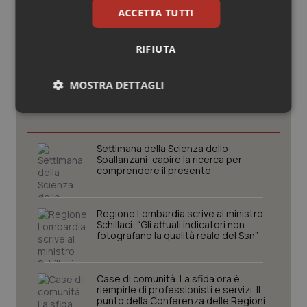
ACCETTA TUTTI
RIFIUTA
Potrebbe interessarti in
MOSTRA DETTAGLI
Basilicata
Necessari
Statistici
Marketing
Settimana della Scienza dello
Spallanzani: capire la ricerca per
comprendere il presente
Necessari
Statistici
Marketing
Regione Lombardia scrive al ministro
Schillaci: “Gli attuali indicatori non
fotografano la qualità reale del Ssn”
I cookie necessari contribuiscono a rendere fruibile il
sito web abilitandone funzionalità di base quali la
navigazione sulle pagine e l'accesso alle aree
protette del sito. Il sito web non è in grado di
Case di comunità. La sfida ora è
funzionare correttamente senza questi cookie.
riempirle di professionisti e servizi. Il
punto della Conferenza delle Regioni
Nome
Fornitore
/
Dominio
Scaden