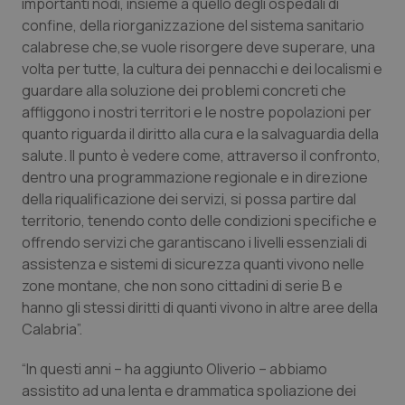
importanti nodi, insieme a quello degli ospedali di
confine, della riorganizzazione del sistema sanitario
Piemonte
HIV
calabrese che,se vuole risorgere deve superare, una
volta per tutte, la cultura dei pennacchi e dei localismi e
Provincia Autonoma di Bolzano
Infezioni & Febbre
guardare alla soluzione dei problemi concreti che
affliggono i nostri territori e le nostre popolazioni per
Provincia Autonoma di Trento
Ipertensione & Scompenso
quanto riguarda il diritto alla cura e la salvaguardia della
salute. Il punto è vedere come, attraverso il confronto,
Puglia
Malattie rare
dentro una programmazione regionale e in direzione
della riqualificazione dei servizi, si possa partire dal
Sardegna
Malattia di Crohn & Rettocolite Ulcerosa
territorio, tenendo conto delle condizioni specifiche e
offrendo servizi che garantiscano i livelli essenziali di
assistenza e sistemi di sicurezza quanti vivono nelle
Sicilia
Neuroscienze & patologie neurodegenerative
zone montane, che non sono cittadini di serie B e
hanno gli stessi diritti di quanti vivono in altre aree della
Toscana
Obesità
Calabria”.
Umbria
Oftalmologia
“In questi anni – ha aggiunto Oliverio – abbiamo
assistito ad una lenta e drammatica spoliazione dei