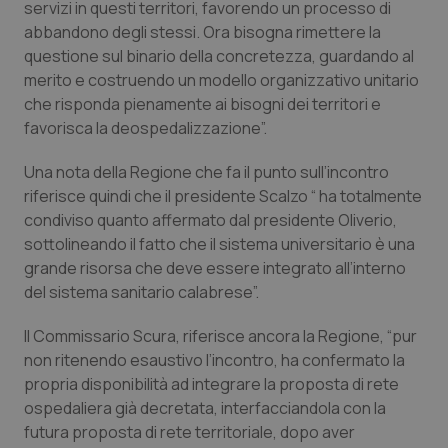
Valle D’Aosta
Oncodermatologia
servizi in questi territori, favorendo un processo di
abbandono degli stessi. Ora bisogna rimettere la
Veneto
Oncoematologia
questione sul binario della concretezza, guardando al
merito e costruendo un modello organizzativo unitario
che risponda pienamente ai bisogni dei territori e
Oncologia & Nutrizione
favorisca la deospedalizzazione”.
Psoriasi & pelle
Una nota della Regione che fa il punto sull’incontro
riferisce quindi che il presidente Scalzo “ ha totalmente
Quotidiano Cardiologia
condiviso quanto affermato dal presidente Oliverio,
sottolineando il fatto che il sistema universitario è una
Quotidiano Chirurgia
grande risorsa che deve essere integrato all’interno
del sistema sanitario calabrese”.
Quotidiano Oncologia
Il Commissario Scura, riferisce ancora la Regione, “pur
non ritenendo esaustivo l’incontro, ha confermato la
Quotidiano Pediatria
propria disponibilità ad integrare la proposta di rete
ospedaliera già decretata, interfacciandola con la
Rene & patologie urogenitali
futura proposta di rete territoriale, dopo aver