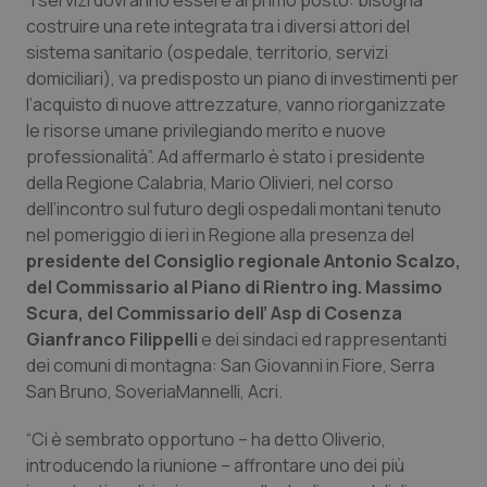
“I servizi dovranno essere al primo posto: bisogna
Calabria
Asma & BPCO
costruire una rete integrata tra i diversi attori del
sistema sanitario (ospedale, territorio, servizi
Campania
Car-T
domiciliari), va predisposto un piano di investimenti per
l’acquisto di nuove attrezzature, vanno riorganizzate
Emilia-Romagna
Colesterolo & coronaropatie
le risorse umane privilegiando merito e nuove
professionalità”. Ad affermarlo è stato i presidente
della Regione Calabria, Mario Olivieri, nel corso
Friuli Venezia Giulia
Dermatite Atopica
dell’incontro sul futuro degli ospedali montani tenuto
nel pomeriggio di ieri in Regione alla presenza del
Lazio
Diabete & glucometri
presidente del Consiglio regionale Antonio Scalzo,
del Commissario al Piano di Rientro ing. Massimo
Liguria
Disturbi dell’umore
Scura, del Commissario dell’ Asp di Cosenza
Gianfranco Filippelli
e dei sindaci ed rappresentanti
Lombardia
Dolore
dei comuni di montagna: San Giovanni in Fiore, Serra
San Bruno, SoveriaMannelli, Acri.
Marche
Donna & Salute
“Ci è sembrato opportuno – ha detto Oliverio,
introducendo la riunione – affrontare uno dei più
Molise
Epatiti