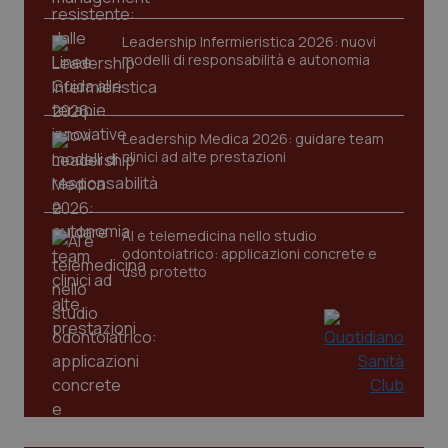
Leadership Infermieristica 2026: nuovi
modelli di responsabilità e autonomia
Leadership Medica 2026: guidare team
tracking-sites-ironfish-
www.quotidianosanita.it
4
clinici ad alte prestazioni
tracking-enable
settim
2 gior
AI e telemedicina nello studio
odontoiatrico: applicazioni concrete e
tracking-sites-ironfish-
www.quotidianosanita.it
4
uso protetto
session-id
settim
2 gior
_ga
1 anno
Google LLC
mes
.quotidianosanita.it