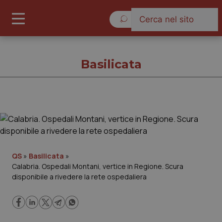
Venerdì 7 Agosto 2026
Basilicata
Basilicata
Cronache
QS
»
Basilicata
»
Calabria. Ospedali Montani, vertice in Regione. Scura
Governo e Parlamento
disponibile a rivedere la rete ospedaliera
Regioni e Asl
Lavoro e Professioni