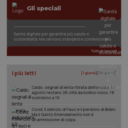
Gli speciali
Sanità digitale per garantire più salute e
sostenibilità. Ma servono standard e condivisione
Tutti gli speciali
I più letti
[7 giorni]
[30 giorni]
Caldo, segnali di lenta ritirata dell'ondata: il 7
agosto restano 26 città da bollino rosso, l'8
scendono a 19
Covid. Il silenzio di Fauci e il perdono di Biden.
Ma il Quinto Emendamento non è
un’ammissione di colpa
PHPSESSID
Sessio
PHP.net
www.quotidianosanita.it