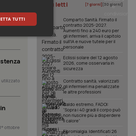
I più letti
[7 giorni]
[30 giorni]
iste
ETTA TUTTI
Comparto Sanità. Firmato il
contratto 2025-2027.
Aumenti fino a 240 euro per
nte della
gli infermieri, arriva il capitolo
keting
sull'IA e nuove tutele per il
personale
Eclissi solare del 12 agosto
istenza
2026, come osservarla in
sicurezza
utilizzato
Contratto sanità, valorizzati
gli infermieri ma penalizzate
igazione sulle pagine
le altre professioni
kie.
Caldo estremo, FADOI:
in
“Sopra i 40 gradi il corpo può
er memorizzare le
non riuscire più a disperdere
utente per la loro
il calore”
 dati sul consenso
itiche e
1° ottobre
Fibromialgia. Identificati 26
tendo che le loro
ssioni future.