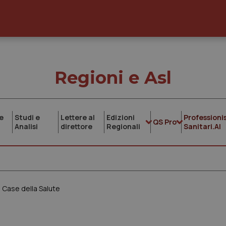
Regioni e Asl
e
Studi e
Lettere al
Edizioni
Professionis
QS Pro
Analisi
direttore
Regionali
Sanitari.AI
ve Case della Salute