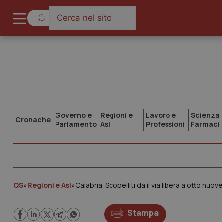
Governo e
Regioni e
Lavoro e
Scienza 
Cronache
Parlamento
Asl
Professioni
Farmaci
QS
»
Regioni e Asl
»
Calabria. Scopelliti dà il via libera a otto nuo
Stampa