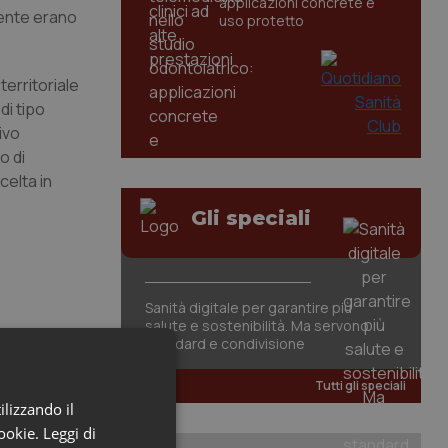
applicazioni concrete e
lmente erano
uso protetto
territoriale
di tipo
ivo
o di
celta in
Gli speciali
Sanità digitale per garantire più
salute e sostenibilità. Ma servono
standard e condivisione
Tutti gli speciali
ilizzando il
cookie.
Leggi di