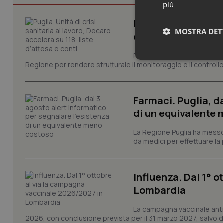
più
Puglia. Unità di cri
MOSTRA DET
d’attesa e conti
Prima riunione, ieri in Pugli
Neces
Regione per rendere strutturale il monitoraggio e il controllo 
Farmaci. Puglia, d
di un equivalente
La Regione Puglia ha messo 
da medici per effettuare la 
I cookie necessari con
e l'accesso alle aree 
Nome
Influenza. Dal 1° 
VISITOR_PRIVACY_
Lombardia
La campagna vaccinale anti
2026, con conclusione prevista per il 31 marzo 2027, salvo div