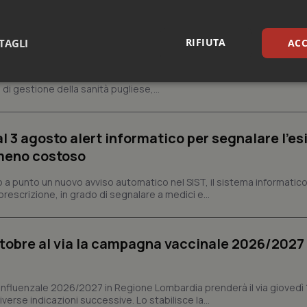
si sanitaria al lavoro, Decaro accelera su 118, l
RIFIUTA
TAGLI
ACC
a, dell’unità di crisi sanitaria appena istituita con decreto del preside
sari
Statistici
Mar
di gestione della sanità pugliese,...
al 3 agosto alert informatico per segnalare l’es
 meno costoso
Necessari
Statistici
Marketing
a punto un nuovo avviso automatico nel SIST, il sistema informatico 
prescrizione, in grado di segnalare a medici e...
tribuiscono a rendere fruibile il sito web abilitandone funzionalità di base quali la nav
protette del sito. Il sito web non è in grado di funzionare correttamente senza questi coo
Fornitore
/
Dominio
Scadenza
Descrizione
ottobre al via la campagna vaccinale 2026/2027 
METADATA
5 mesi 4
Questo cookie viene utilizzato p
YouTube
settimane
scelte di consenso e privacy dell'
.youtube.com
interazione con il sito. Registra i
del visitatore riguardo a varie pol
nfluenzale 2026/2027 in Regione Lombardia prenderà il via giovedì 
impostazioni sulla privacy, garan
erse indicazioni successive. Lo stabilisce la...
preferenze siano onorate nelle se