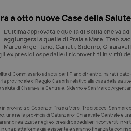
ibera a otto nuove Case della Salute
L’ultima approvata è quella di Scilla che va ad
aggiungersi a quelle di Praia a Mare, Trebisa
Marco Argentano, Cariati, Siderno, Chiaraval
 ex presidi ospedalieri riconvertiti in virtù de
ualità di Commissario ad acta per il Piano di rientro, ha ratificat
ia provinciale di Reggio Calabria relativo alla casa della salute d
della salute di Chiaravalle Centrale, Siderno e San Marco Argentan
 in provincia di Cosenza: Praia a Mare, Trebisacce, San marc
rno; una nella provincia di Catanzaro: Chiaravalle Centrale e un
anno realizzate negli ex presidi ospedalieri riconvertiti in vir
 in una piattaforma già esistente e saranno finanziate con ris