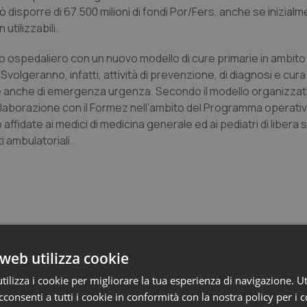
uò disporre di 67.500 milioni di fondi Por/Fers, anche se inizia
utilizzabili.
o ospedaliero con un nuovo modello di cure primarie in ambito 
 Svolgeranno, infatti, attività di prevenzione, di diagnosi e cura 
tale e anche di emergenza urgenza. Secondo il modello organizzat
ollaborazione con il Formez nell’ambito del Programma operativ
fidate ai medici di medicina generale ed ai pediatri di libera s
i ambulatoriali.
web utilizza cookie
ilizza i cookie per migliorare la tua esperienza di navigazione. Ut
e Asl
consenti a tutti i cookie in conformità con la nostra policy per i 