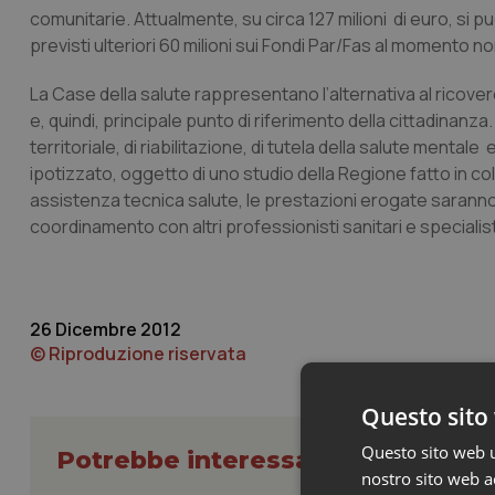
comunitarie. Attualmente, su circa 127 milioni di euro, si p
previsti ulteriori 60 milioni sui Fondi Par/Fas al momento non 
La Case della salute rappresentano l’alternativa al ricover
e, quindi, principale punto di riferimento della cittadinanza.
territoriale, di riabilitazione, di tutela della salute men
ipotizzato, oggetto di uno studio della Regione fatto in c
assistenza tecnica salute, le prestazioni erogate saranno af
coordinamento con altri professionisti sanitari e specialist
26 Dicembre 2012
© Riproduzione riservata
Questo sito 
Questo sito web ut
Potrebbe interessarti in Regioni 
nostro sito web ac