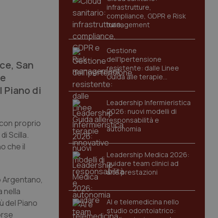
infrastrutture,
compliance, GDPR e Risk
management
Gestione
dell'Ipertensione
cce, San
resistente: dalle Linee
le
Guida alle terapie
innovative
l Piano di
Leadership Infermieristica
2026: nuovi modelli di
responsabilità e
o con proprio
autonomia
i Scilla.
o che il
Leadership Medica 2026:
guidare team clinici ad
alte prestazioni
o Argentano,
a nella
AI e telemedicina nello
tù del Piano
studio odontoiatrico:
orse