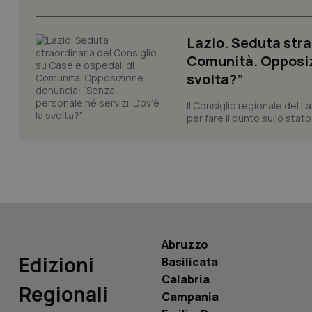
CookieScriptConse
Lazio. Seduta stra
Comunità. Opposizi
svolta?”
tracking-sites-ironf
tracking-enable
Il Consiglio regionale del La
per fare il punto sullo stato
tracking-sites-ironf
session-id
_ga
Abruzzo
PHPSESSID
Edizioni
Basilicata
Calabria
Regionali
Campania