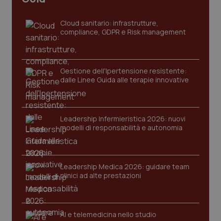
sito web abilitandone funzionalità di base quali la
navigazione sulle pagine e l'accesso alle aree
protette del sito. Il sito web non è in grado di
Cloud sanitario: infrastrutture,
funzionare correttamente senza questi cookie.
compliance, GDPR e Risk management
Nome
Fornitore
/
Dominio
Scaden
VISITOR_PRIVACY_METADATA
5 mesi
YouTube
settim
.youtube.com
Gestione dell'Ipertensione resistente:
dalle Linee Guida alle terapie innovative
Leadership Infermieristica 2026: nuovi
modelli di responsabilità e autonomia
Leadership Medica 2026: guidare team
clinici ad alte prestazioni
AI e telemedicina nello studio
CookieScriptConsent
5 mesi
CookieScript