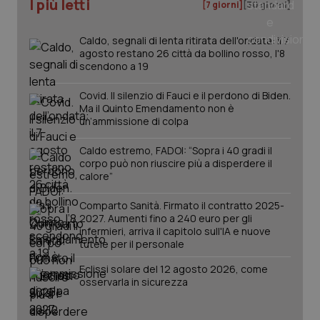
I più letti
[7 giorni]
[30 giorni]
_ga
1 anno
Google LLC
mes
.quotidianosanita.it
Caldo, segnali di lenta ritirata dell'ondata: il 7
agosto restano 26 città da bollino rosso, l'8
scendono a 19
Covid. Il silenzio di Fauci e il perdono di Biden.
Ma il Quinto Emendamento non è
un’ammissione di colpa
Caldo estremo, FADOI: “Sopra i 40 gradi il
corpo può non riuscire più a disperdere il
calore”
Comparto Sanità. Firmato il contratto 2025-
2027. Aumenti fino a 240 euro per gli
infermieri, arriva il capitolo sull'IA e nuove
tutele per il personale
Eclissi solare del 12 agosto 2026, come
osservarla in sicurezza