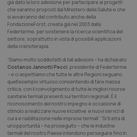
già dato la loro adesione per partecipare ai progetti
Calabria
Asma & BPCO
che saranno proposti dal Ministero della Salute e che
si avvarranno del contributo anche della
Campania
Car-T
FondazioneForst, creata già nel 2003 dalla
Federterme, per sostenere la ricerca scientifica del
Emilia-Romagna
Colesterolo & coronaropatie
settore, soprattutto in vista di possibili applicazioni
della crenoterapia.
Friuli Venezia Giulia
Dermatite Atopica
“Siamo molto soddisfatti di tali adesioni – ha dichiarato
Costanzo Jannotti Pecci
, presidente di Federterme
Lazio
Diabete & glucometri
– e ci aspettiamo che tutte le altre Regioni seguano
quell’esempio virtuoso consentendo di fare massa
Liguria
Disturbi dell’umore
critica, con il coinvolgimento di tutte le migliori risorse
sanitarie termali presenti sui territori regionali. È il
Lombardia
Dolore
riconoscimento del nostro impegno e occasione di
stimolo a realizzare nuove iniziative e nuovi servizi di
Marche
Donna & Salute
cura e riabilitazione nelle imprese termali”. “Si tratta di
un’opportunità – ha proseguito – che le industrie
Molise
Epatiti
termali del nostro Paese intendono perseguire fino in