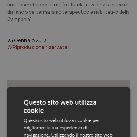
Valle D’Aosta
Oncodermatologia
una concreta opportunità di tutela, di valorizzazione e
di rilancio del termalismo terapeutico e riabilitativo della
Veneto
Oncoematologia
Campania”.
Oncologia & Nutrizione
25 Gennaio 2013
© Riproduzione riservata
Psoriasi & pelle
Quotidiano Cardiologia
Quotidiano Chirurgia
Quotidiano Oncologia
Potrebbe interessarti in
Questo sito web utilizza
Regioni e Asl
cookie
Quotidiano Pediatria
Questo sito web utilizza i cookie per
Settimana della Scienza dello
migliorare la tua esperienza di
Rene & patologie urogenitali
Spallanzani: capire la ricerca per
navigazione. Utilizzando il nostro sito web
comprendere il presente