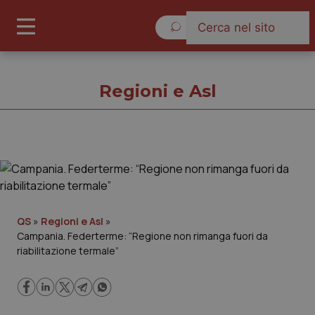
Venerdì 7 Agosto 2026
Regioni e Asl
Regioni e Asl
Cronache
QS
»
Regioni e Asl
»
Campania. Federterme: “Regione non rimanga fuori da
Governo e Parlamento
riabilitazione termale”
Regioni e Asl
Lavoro e Professioni