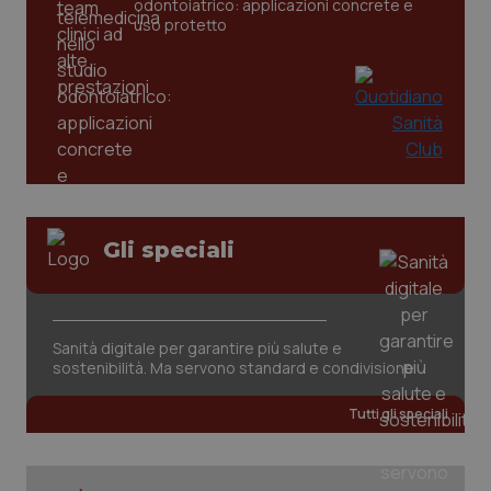
odontoiatrico: applicazioni concrete e
settim
www.quotidianosanita.it
uso protetto
Gli speciali
tracking-sites-ironfish-
www.quotidianosanita.it
4
tracking-enable
settim
2 gior
Sanità digitale per garantire più salute e
sostenibilità. Ma servono standard e condivisione
tracking-sites-ironfish-
www.quotidianosanita.it
4
session-id
settim
Tutti gli speciali
2 gior