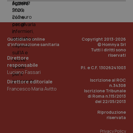
PHPSESSID
Sessio
PHP.net
www.quotidianosanita.it
Quotidiano online
Copyright 2013-2026
d'informazione sanitaria
© Homnya Srl
Tutti i diritti sono
riservati
Direttore
responsabile
P.I. e C.F. 13026241003
Luciano Fassari
Iscrizione al ROC
Direttore editoriale
n.34308
Francesco Maria Avitto
Iscrizione Tribunale
di Roma n.115/2013
del 22/05/2013
Riproduzione
riservata
Privacy Policy
_ga_KM60CM4NPH
.quotidianosanita.it
1 anno