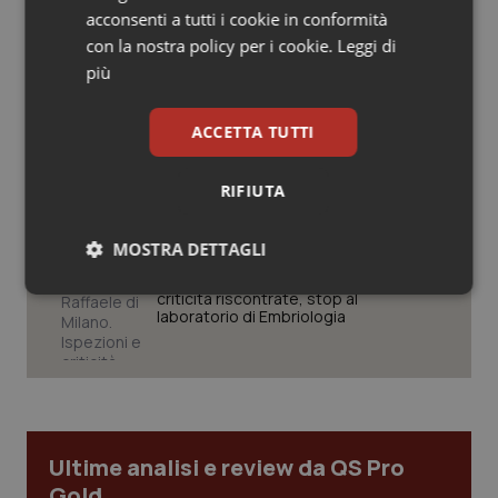
acconsenti a tutti i cookie in conformità
Salute orale & impianti
con la nostra policy per i cookie.
Leggi di
Regione Lombardia scrive al ministro
più
Sangue & coagulazione
Schillaci: “Gli attuali indicatori non
fotografano la qualità reale del Ssn”
ACCETTA TUTTI
Tiroide
Case di comunità. La sfida ora è
RIFIUTA
riempirle di professionisti e servizi. Il
Tumore al seno
punto della Conferenza delle Regioni
MOSTRA DETTAGLI
Tumore ovarico
San Raffaele di Milano. Ispezioni e
Necessari
Statistici
Marketing
criticità riscontrate, stop al
Tumori del Polmone & Testa Collo
laboratorio di Embriologia
Tumori gastrointestinali
Ulcera & Reflusso
Necessari
Statistici
Marketing
Ultime analisi e review da QS Pro
Vaccini
Gold
I cookie necessari contribuiscono a rendere fruibile il