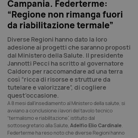
Campania. Federterme:
“Regione non rimanga fuori
Scienza e Farmaci
da riabilitazione termale”
Studi e Analisi
Diverse Regioni hanno dato la loro
Lettere al direttore
adesione ai progetti che saranno proposti
dal Ministero della Salute. Il presidente
Edizioni Regionali
Jannotti Pecci ha scritto al governatore
Caldoro per raccomandare ad una terra
QS Pro
così “ricca di risorse e strutture da
tutelare e valorizzare”, di cogliere
Professionisti Sanitari.AI
quest’occasione.
A 8 mesi dall’insediamento al Ministero della salute, si
Abruzzo
QS Pro Gold
avviano a conclusione i lavori del tavolo tecnico
“termalismo e riabilitazione”, istituito dal
QS Club
Newsletter
sottosegretario alla Salute,
Adelfio Elio Cardinale
.
Basilicata
Artrite & artrosi
Federterme ha reso noto che diverse Regioni hanno