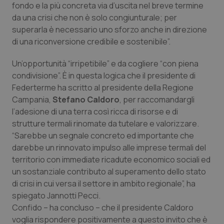
fondo e la più concreta via d’uscita nel breve termine
Piemonte
HIV
da una crisi che non è solo congiunturale; per
superarla è necessario uno sforzo anche in direzione
di una riconversione credibile e sostenibile”.
Provincia Autonoma di Bolzano
Infezioni & Febbre
Un’opportunità “irripetibile” e da cogliere “con piena
Provincia Autonoma di Trento
Ipertensione & Scompenso
condivisione”. È in questa logica che il presidente di
Federterme ha scritto al presidente della Regione
Puglia
Malattie rare
Campania,
Stefano Caldoro
, per raccomandargli
l’adesione di una terra così ricca di risorse e di
Sardegna
Malattia di Crohn & Rettocolite Ulcerosa
strutture termali rinomate da tutelare e valorizzare.
“Sarebbe un segnale concreto ed importante che
Sicilia
Neuroscienze & patologie neurodegenerative
darebbe un rinnovato impulso alle imprese termali del
territorio con immediate ricadute economico sociali ed
un sostanziale contributo al superamento dello stato
Toscana
Obesità
di crisi in cui versa il settore in ambito regionale”, ha
spiegato Jannotti Pecci.
Umbria
Oftalmologia
Confido – ha concluso – che il presidente Caldoro
voglia rispondere positivamente a questo invito che è