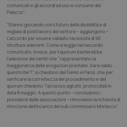
Valle D’Aosta
Oncodermatologia
comunicati e gli accordi ad uso e consumo del
Palazzo''.
Veneto
Oncoematologia
“Stanno giocando con il futuro della disabilità e di
Oncologia & Nutrizione
migliaia di posti lavoro del settore – aggiungono –
L'accordo per essere validato necessita di 90
Psoriasi & pelle
strutture aderenti. Come si legge nel secondo
comunicato, invece, per il quorum basterebbe
l'adesione dei centri che "rappresentano la
Quotidiano Cardiologia
maggioranza delle erogazioni prestate. Sarà valido
questo iter?”, si chiedono del Genio e Parisi, che per
Quotidiano Chirurgia
verificare la correttezza del procedimento e del
quorum chiedono “l'accesso agli atti, protocollati in
Quotidiano Oncologia
data 8 maggio. A questo punto – concludono i
presidenti delle associazioni – rinnoviamo la richiesta di
Quotidiano Pediatria
rimozione dell'incarico del sub commissario Morlacco".
Rene & patologie urogenitali