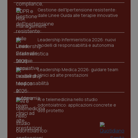
Gestione dell'Ipertensione resistente:
dalle Linee Guida alle terapie innovative
Leadership Infermieristica 2026: nuovi
modelli di responsabilità e autonomia
CookieScriptConsent
5 mesi
CookieScript
settim
www.quotidianosanita.it
Leadership Medica 2026: guidare team
clinici ad alte prestazioni
AI e telemedicina nello studio
odontoiatrico: applicazioni concrete e
uso protetto
tracking-sites-ironfish-
www.quotidianosanita.it
4
tracking-enable
settim
2 gior