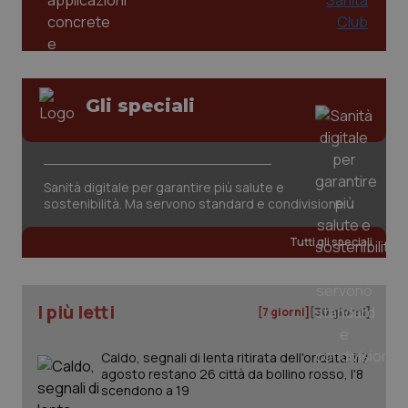
tracking-sites-ironfish-
www.quotidianosanita.it
4
session-id
settim
2 gior
Gli speciali
_ga
1 anno
Google LLC
Sanità digitale per garantire più salute e
mes
.quotidianosanita.it
sostenibilità. Ma servono standard e condivisione
Tutti gli speciali
I più letti
[7 giorni]
[30 giorni]
Caldo, segnali di lenta ritirata dell'ondata: il 7
agosto restano 26 città da bollino rosso, l'8
scendono a 19