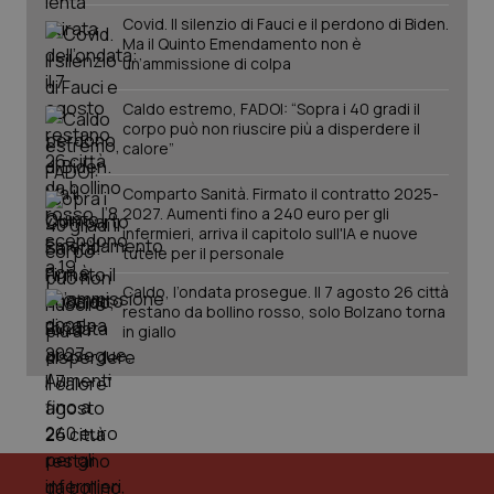
Covid. Il silenzio di Fauci e il perdono di Biden.
Ma il Quinto Emendamento non è
un’ammissione di colpa
Caldo estremo, FADOI: “Sopra i 40 gradi il
corpo può non riuscire più a disperdere il
calore”
Comparto Sanità. Firmato il contratto 2025-
2027. Aumenti fino a 240 euro per gli
infermieri, arriva il capitolo sull'IA e nuove
tutele per il personale
PHPSESSID
Sessio
PHP.net
Caldo, l’ondata prosegue. Il 7 agosto 26 città
www.quotidianosanita.it
restano da bollino rosso, solo Bolzano torna
in giallo