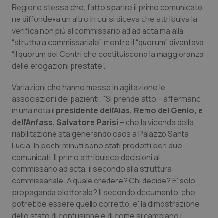
Regione stessa che, fatto sparire il primo comunicato,
Piemonte
HIV
ne diffondeva un altro in cui si diceva che attribuiva la
verifica non più al commissario ad ad acta ma alla
Provincia Autonoma di Bolzano
Infezioni & Febbre
“struttura commissariale”, mentre il “quorum” diventava
“il quorum dei Centri che costituiscono la maggioranza
delle erogazioni prestate”.
Provincia Autonoma di Trento
Ipertensione & Scompenso
Variazioni che hanno messo in agitazione le
Puglia
Malattie rare
associazioni dei pazienti. "Si prende atto – affermano
in una nota il
presidente dell'Aias, Remo del Genio, e
Sardegna
Malattia di Crohn & Rettocolite Ulcerosa
dell'Anfass, Salvatore Parisi
– che la vicenda della
riabilitazione sta generando caos a Palazzo Santa
Sicilia
Neuroscienze & patologie neurodegenerative
Lucia. In pochi minuti sono stati prodotti ben due
comunicati. Il primo attribuisce decisioni al
Toscana
Obesità
commissario ad acta, il secondo alla struttura
commissariale. A quale credere? Chi decide? E' solo
propaganda elettorale? Il secondo documento, che
Umbria
Oftalmologia
potrebbe essere quello corretto, e' la dimostrazione
dello stato di confusione e di come si cambiano i