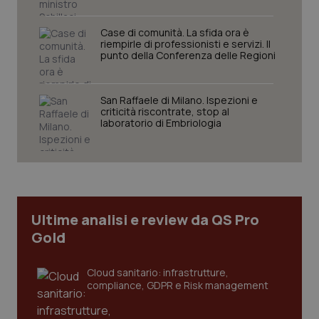
Case di comunità. La sfida ora è
riempirle di professionisti e servizi. Il
punto della Conferenza delle Regioni
Necessari
Statistici
Marketing
San Raffaele di Milano. Ispezioni e
criticità riscontrate, stop al
I cookie necessari contribuiscono a rendere fruibile il
laboratorio di Embriologia
sito web abilitandone funzionalità di base quali la
navigazione sulle pagine e l'accesso alle aree
protette del sito. Il sito web non è in grado di
funzionare correttamente senza questi cookie.
Nome
Fornitore
/
Dominio
Scaden
VISITOR_PRIVACY_METADATA
5 mesi
YouTube
settim
.youtube.com
Ultime analisi e review da QS Pro
Gold
Cloud sanitario: infrastrutture,
compliance, GDPR e Risk management