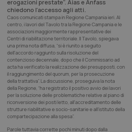
erogazioni prestate". Aias e Anfass
Calabria
Asma & BPCO
chiedono l'accesso agli atti.
Caos comunicati stampa in Regione Campania ieri. Al
Campania
Car-T
centro, i lavori del Tavolo tra la Regione Campania e le
associazioni maggiormente rappresentative dei
Emilia-Romagna
Colesterolo & coronaropatie
Centri di riabilitazione territoriale. Il Tavolo, spiegava
una prima nota diffusa, “si è riunito a seguito
Friuli Venezia Giulia
Dermatite Atopica
dell'accordo raggiunto sulla risoluzione del
contenzioso decennale, dopo che il Commissario ad
Lazio
Diabete & glucometri
acta ha verificato la realizzazione dei presupposti, con
il raggiungimento del quorum, per la prosecuzione
Liguria
Disturbi dell’umore
della trattativa”. La discussione, proseguiva la nota
della Regione, “ha registrato il positivo avvio dei lavori
per la soluzione delle problematiche relative al piano di
Lombardia
Dolore
riconversione dei posti letto, all'accreditamento delle
strutture riabilitative e socio-sanitarie e all'istituto della
Marche
Donna & Salute
compartecipazione alla spesa”.
Molise
Epatiti
Parole tuttavia corrette pochi minuti dopo dalla