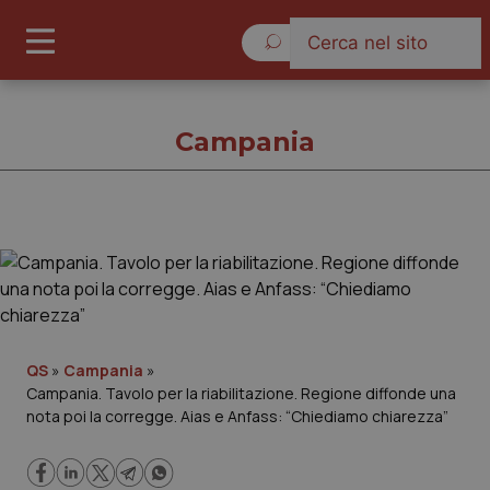
Sabato 8 Agosto 2026
Campania
Campania
Cronache
Governo e Parlamento
QS
»
Campania
»
Campania. Tavolo per la riabilitazione. Regione diffonde una
nota poi la corregge. Aias e Anfass: “Chiediamo chiarezza”
Regioni e Asl
Lavoro e Professioni