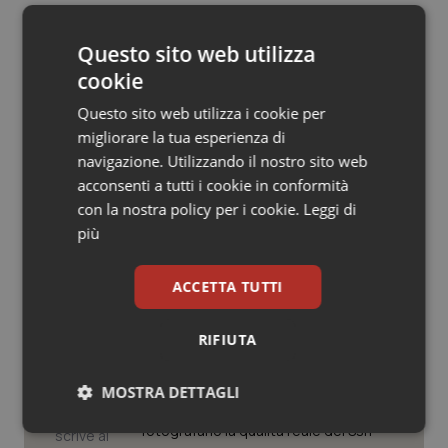
12 Maggio 2015
Salute orale & impianti
© Riproduzione riservata
Questo sito web utilizza
Sangue & coagulazione
cookie
Questo sito web utilizza i cookie per
Tiroide
migliorare la tua esperienza di
navigazione. Utilizzando il nostro sito web
Tumore al seno
acconsenti a tutti i cookie in conformità
Potrebbe interessarti in
con la nostra policy per i cookie.
Leggi di
Tumore ovarico
più
Campania
Tumori del Polmone & Testa Collo
ACCETTA TUTTI
Settimana della Scienza dello
Spallanzani: capire la ricerca per
Tumori gastrointestinali
comprendere il presente
RIFIUTA
Ulcera & Reflusso
MOSTRA DETTAGLI
Regione Lombardia scrive al ministro
Schillaci: “Gli attuali indicatori non
fotografano la qualità reale del Ssn”
Necessari
Statistici
Marketing
Vaccini