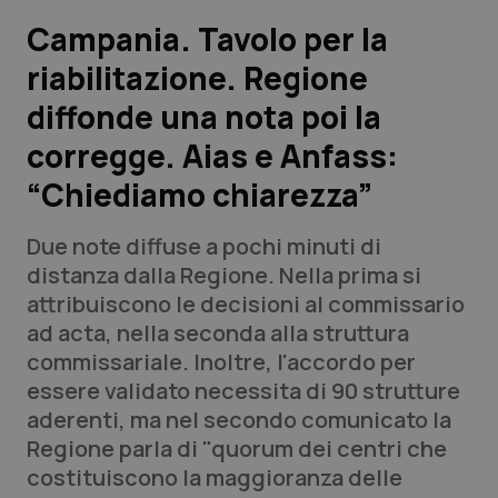
Campania. Tavolo per la
Scienza e Farmaci
riabilitazione. Regione
diffonde una nota poi la
Studi e Analisi
corregge. Aias e Anfass:
Lettere al direttore
“Chiediamo chiarezza”
Edizioni Regionali
Due note diffuse a pochi minuti di
distanza dalla Regione. Nella prima si
QS Pro
attribuiscono le decisioni al commissario
ad acta, nella seconda alla struttura
Professionisti Sanitari.AI
commissariale. Inoltre, l'accordo per
essere validato necessita di 90 strutture
Abruzzo
QS Pro Gold
aderenti, ma nel secondo comunicato la
Regione parla di "quorum dei centri che
QS Club
Newsletter
Basilicata
Artrite & artrosi
costituiscono la maggioranza delle