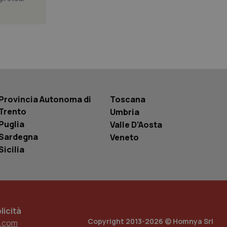
 tenere traccia
i Youtube incorporati
tics per mantenere
tore del sito web sta
ell'interfaccia di
 tenere traccia
i Youtube incorporati
Provincia Autonoma di
Toscana
tore del sito web sta
ell'interfaccia di
Trento
Umbria
Puglia
Valle D’Aosta
 tenere traccia
Sardegna
Veneto
Sicilia
r la gestione
one dell’esperienza
e per abilitare il
loggato con identity
icità
Copyright 2013-2026 © Homnya Srl
.com