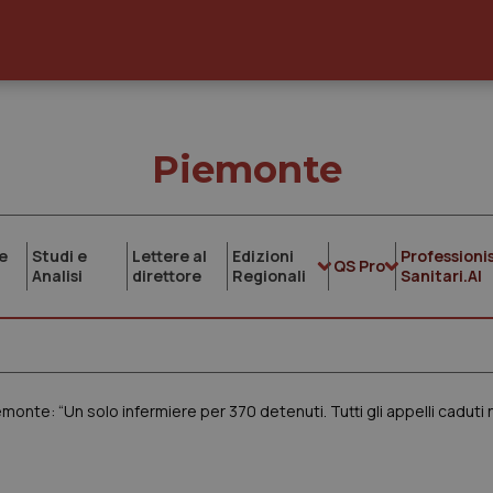
Piemonte
e
Studi e
Lettere al
Edizioni
Professionis
QS Pro
Analisi
direttore
Regionali
Sanitari.AI
emonte: “Un solo infermiere per 370 detenuti. Tutti gli appelli caduti 