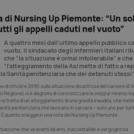
ia di Nursing Up Piemonte: “Un so
ti gli appelli caduti nel vuoto”
A quattro mesi dall’ultimo appello pubblico c
vuoto, il sindacato degli infermieri Italiani ri
che “la situazione è ormai intollerabile” e che
“l'atteggiamento della Asl mette di fatto a re
lla Sanità penitenziaria che dei detenuti stessi”
ine di ottobre 2018) sulla situazione disastrosa del carcere di Ve
i o Regione) si è degnata di concretizzare le seppur minima risp
e si tratta di un atteggiamento di una gravità inaudita, che mette
 Sanità penitenziaria che lavorano in carcere – solo uno per tur
". È quanto si legge in una nota del Nursing Up Piemonte.
situazione che va avanti da anni, inaccettabile e vergognosa.