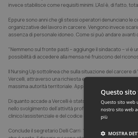
invece stabilisce come requisiti minimi. L’Asl è, di fatto, t
Eppure sono anni che gli stessi operatori denunciano le cond
organizzative del lavoro in carcere. Vengono invece scari
assenza di personale idoneo. Come si può andare avanti c
"Nemmeno sul fronte pasti – aggiunge il sindacato – vi è u
possibilità di accedere alla mensa né fruiscono del riconosci
Il Nursing Up sottolinea che sulla situazione del carcere di 
Vercelli, attraverso una richiesta esplicita rivolta al Sind
massima autorità territoriale. Appelli caduti nel vuoto.
Questo sito 
Di quanto accade a Vercelli è stato informato anche l’Ordine 
Questo sito web ut
nello svolgimento dell’attività professionale in carcere, 
nostro sito web ac
clinico/assistenziale e del codice deontologico.
più
Conclude il segretario Delli Carri: “Non è più tollerabile c
MOSTRA DET