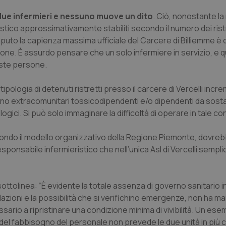
due infermieri e nessuno muove un dito
. Ciò, nonostante la
ristico approssimativamente stabiliti secondo il numero dei ristr
to la capienza massima ufficiale del Carcere di Billiemme è d
e. È assurdo pensare che un solo infermiere in servizio, e 
este persone.
a tipologia di detenuti ristretti presso il carcere di Vercelli inc
ono extracomunitari tossicodipendenti e/o dipendenti da sos
logici. Si può solo immaginare la difficoltà di operare in tale c
ondo il modello organizzativo della Regione Piemonte, dovreb
responsabile infermieristico che nell’unica Asl di Vercelli semp
ottolinea: “È evidente la totale assenza di governo sanitario 
azioni e la possibilità che si verifichino emergenze, non ha m
rio a ripristinare una condizione minima di vivibilità. Un ese
 del fabbisogno del personale non prevede le due unità in più 