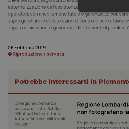
che è sorto, il disagio cui sono stati costretti da anni gli o
esternalizzazione dell’assistenza. Se così fosse sarebbe
Neces
operatori, con ancora meno tutele e garanzie. E, poi, sarem
saprà garantire le dovute azioni di controllo sulle attività 
saputo minimamente governare direttamente il problema”
26 Febbraio 2019
© Riproduzione riservata
I cookie necessari con
e l'accesso alle aree 
Nome
Potrebbe interessarti in Piemont
VISITOR_PRIVACY_
Regione Lombardia s
non fotografano la
CookieScriptConse
Regione Lombardia chiede al
performance del Servizio san