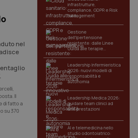
infrastrutture,
compliance, GDPR e Risk
management
lo
Gestione
dell'Ipertensione
aduto nel
resistente: dalle Linee
Guida alle terapie
badisce
innovative
Leadership Infermieristica
pentaglio
2026: nuovi modelli di
.
responsabilità e
autonomia
rcelli,
osta. Il
Leadership Medica 2026:
 di fatto a
guidare team clinici ad
alte prestazioni
no su 370
AI e telemedicina nello
studio odontoiatrico: