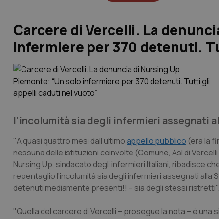
Carcere di Vercelli. La denunc
infermiere per 370 detenuti. Tut
l’incolumità sia degli infermieri assegnati a
"A quasi quattro mesi dall’ultimo
appello pubblico
(era la f
nessuna delle istituzioni coinvolte (Comune, Asl di Vercell
Nursing Up, sindacato degli infermieri Italiani, ribadisce ch
repentaglio l’incolumità sia degli infermieri assegnati alla
detenuti mediamente presenti!! – sia degli stessi ristretti
"Quella del carcere di Vercelli – prosegue la nota – è una 