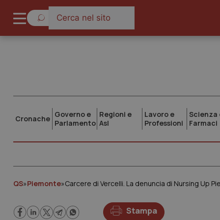
Governo e
Regioni e
Lavoro e
Scienza 
Cronache
Parlamento
Asl
Professioni
Farmaci
QS
»
Piemonte
»
Carcere di Vercelli. La denuncia di Nursing Up Pi
Stampa