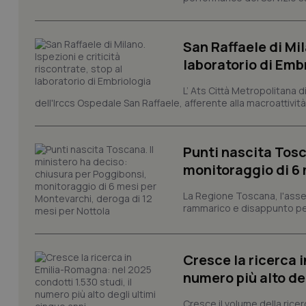
tracking-sites-ironf
tracking-enable
San Raffaele di Mil
laboratorio di Emb
tracking-sites-ironf
session-id
L’ Ats Città Metropolitana d
_ga
dell'Irccs Ospedale San Raffaele, afferente alla macroattività 
Punti nascita Tosc
monitoraggio di 6 
La Regione Toscana, l'asses
PHPSESSID
rammarico e disappunto per
Cresce la ricerca i
numero più alto de
_ga_KM60CM4NPH
Cresce il volume della ricer