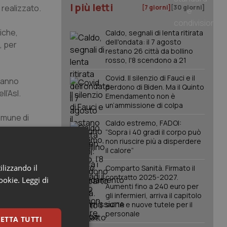
I più letti
 realizzato.
[7 giorni]
[30 giorni]
iche,
Caldo, segnali di lenta ritirata
dell'ondata: il 7 agosto
, per
restano 26 città da bollino
rosso, l'8 scendono a 21
Covid. Il silenzio di Fauci e il
 hanno
perdono di Biden. Ma il Quinto
l’Asl.
Emendamento non è
un’ammissione di colpa
Comune di
Caldo estremo, FADOI:
, in veste di
“Sopra i 40 gradi il corpo può
non riuscire più a disperdere
il calore”
 riscontrate
ilizzando il
Comparto Sanità. Firmato il
contratto 2025-2027.
cookie.
Leggi di
Aumenti fino a 240 euro per
gli infermieri, arriva il capitolo
sull'IA e nuove tutele per il
personale
 è un dubbio
ETTA TUTTI