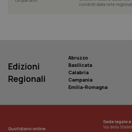
condotti dalla rete regionale
Nome
Nome
VISITOR_INFO1_LIV
_ga_0VMQEQKQ1N
__Secure-YNID
Abruzzo
Edizioni
Basilicata
Calabria
Regionali
YSC
Campania
Emilia-Romagna
__Secure-
ROLLOUT_TOKEN
tracking-sites-
ironfish-tracking-
named-enable
Sede legale e
Via della Stell
Quotidiano online