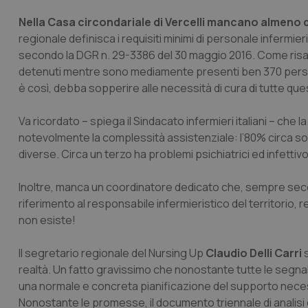
Nella Casa circondariale di Vercelli mancano almeno 
regionale definisca i requisiti minimi di personale infermie
secondo la DGR n. 29-3386 del 30 maggio 2016. Come risapu
detenuti mentre sono mediamente presenti ben 370 person
è così, debba sopperire alle necessità di cura di tutte qu
Va ricordato – spiega il Sindacato infermieri italiani – che l
notevolmente la complessità assistenziale: l’80% circa s
diverse. Circa un terzo ha problemi psichiatrici ed infettivo
Inoltre, manca un coordinatore dedicato che, sempre sec
riferimento al responsabile infermieristico del territorio, 
non esiste!
Il segretario regionale del Nursing Up
Claudio Delli Carri
s
realtà. Un fatto gravissimo che nonostante tutte le segnal
una normale e concreta pianificazione del supporto necessa
Nonostante le promesse, il documento triennale di analisi