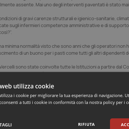
otalmente assente. Mai uno degli interventi paventati è stato mai
izioni di gravi carenze strutturali e igienico-sanitarie, climat
cate sugli infermieri competenze amministrative e di supporto
osì?”.
na minima normalità visto che sono anni che gli operatori non
mento di un buono per i pasti come tutti gli altri dipendenti del
Vercelli sono state coinvolte tutte le Istituzioni a partire dal 
aco Maura Forte perché si facesse da tramite con la Direzione Asl
web utilizza cookie
degli infermieri, al quale sono state riferite tutte le difficoltà
ilizza i cookie per migliorare la tua esperienza di navigazione. Ut
nel rispetto delle raccomandazioni di buone pratiche di governo
consenti a tutti i cookie in conformità con la nostra policy per i 
he nessuno si prenda la responsabilità di agire. A meno che, ed
RIFIUTA
TAGLI
ACC