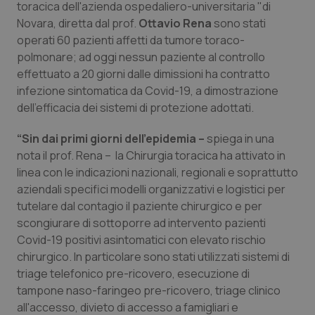
toracica dell'azienda ospedaliero-universitaria "di
Calabria
Asma & BPCO
Novara, diretta dal prof.
Ottavio Rena
sono stati
operati 60 pazienti affetti da tumore toraco-
Campania
Car-T
polmonare; ad oggi nessun paziente al controllo
effettuato a 20 giorni dalle dimissioni ha contratto
Emilia-Romagna
Colesterolo & coronaropatie
infezione sintomatica da Covid-19, a dimostrazione
dell’efficacia dei sistemi di protezione adottati.
Friuli Venezia Giulia
Dermatite Atopica
“Sin dai primi giorni dell'epidemia –
spiega in una
nota il prof. Rena – la Chirurgia toracica ha attivato in
Lazio
Diabete & glucometri
linea con le indicazioni nazionali, regionali e soprattutto
aziendali specifici modelli organizzativi e logistici per
Liguria
Disturbi dell’umore
tutelare dal contagio il paziente chirurgico e per
scongiurare di sottoporre ad intervento pazienti
Lombardia
Dolore
Covid-19 positivi asintomatici con elevato rischio
chirurgico. In particolare sono stati utilizzati sistemi di
Marche
Donna & Salute
triage telefonico pre-ricovero, esecuzione di
tampone naso-faringeo pre-ricovero, triage clinico
Molise
Epatiti
all'accesso, divieto di accesso a famigliari e