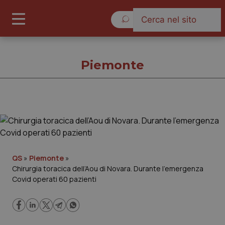
Domenica 9 Agosto 2026
Piemonte
Piemonte
Cronache
QS
»
Piemonte
»
Chirurgia toracica dell’Aou di Novara. Durante l’emergenza
Governo e Parlamento
Covid operati 60 pazienti
Regioni e Asl
Lavoro e Professioni