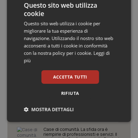
Questo sito web utilizza
Salute orale & impianti
cookie
Sangue & coagulazione
Questo sito web utilizza i cookie per
migliorare la tua esperienza di
navigazione. Utilizzando il nostro sito web
Tiroide
Potrebbe interessarti in
acconsenti a tutti i cookie in conformità
Piemonte
con la nostra policy per i cookie.
Leggi di
Tumore al seno
più
Tumore ovarico
Settimana della Scienza dello
Spallanzani: capire la ricerca per
ACCETTA TUTTI
comprendere il presente
Tumori del Polmone & Testa Collo
RIFIUTA
Regione Lombardia scrive al ministro
Tumori gastrointestinali
Schillaci: “Gli attuali indicatori non
MOSTRA DETTAGLI
fotografano la qualità reale del Ssn”
Ulcera & Reflusso
Necessari
Statistici
Marketing
Case di comunità. La sfida ora è
riempirle di professionisti e servizi. Il
Vaccini