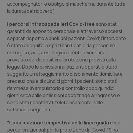
accompagnatori e obbligo di mascherina durante tutta
Piemonte
HIV
la durata del ricovero”.
I percorsi intraospedalieri Covid-free
sono stati
Provincia Autonoma di Bolzano
Infezioni & Febbre
garantiti da apposito personale e attraverso accessi
separati rispetto a quelli dei pazienti Covid; l'intervento
Provincia Autonoma di Trento
Ipertensione & Scompenso
è stato eseguito in spazi sanificati e da personale
chirurgico, anestesiologico ed infermieristico
Puglia
Malattie rare
provvisto dei dispositivi di protezione previsti dalla
legge. Dopo le dimissioni ai pazienti operati è stato
Sardegna
Malattia di Crohn & Rettocolite Ulcerosa
suggerito un atteggiamento di isolamento domiciliare
precauzionale di quindici giorni. I pazienti sono stati
Sicilia
Neuroscienze & patologie neurodegenerative
riammessi in ambulatorio a controllo dopo quindici
giorni circa dalle dimissioni dopo triage all'ingresso e
sono stati ricontattati telefonicamente nelle
Toscana
Obesità
settimane seguenti.
Umbria
Oftalmologia
“L'applicazione tempestiva delle linee guida e
dei
percorsi aziendali per la protezione dal Covid-19 ha