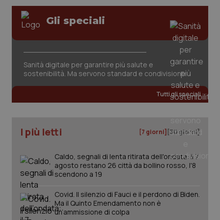
Gli speciali
tracking-sites-ironfish-
www.quotidianosanita.it
4
session-id
settim
2 gior
Sanità digitale per garantire più salute e
sostenibilità. Ma servono standard e condivisione
_ga
1 anno
Google LLC
mes
.quotidianosanita.it
Tutti gli speciali
I più letti
[7 giorni]
[30 giorni]
Caldo, segnali di lenta ritirata dell'ondata: il 7
agosto restano 26 città da bollino rosso, l'8
scendono a 19
Covid. Il silenzio di Fauci e il perdono di Biden.
Ma il Quinto Emendamento non è
un’ammissione di colpa