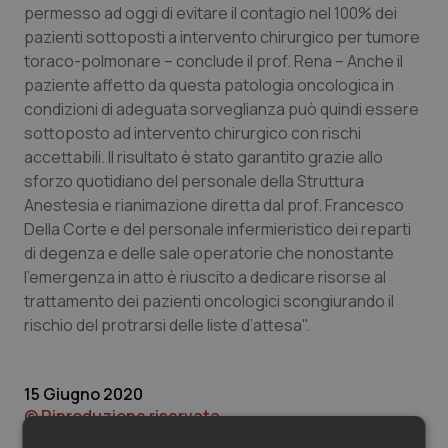
Valle D’Aosta
Oncodermatologia
permesso ad oggi di evitare il contagio nel 100% dei
pazienti sottoposti a intervento chirurgico per tumore
Veneto
Oncoematologia
toraco-polmonare – conclude il prof. Rena – Anche il
paziente affetto da questa patologia oncologica in
Oncologia & Nutrizione
condizioni di adeguata sorveglianza può quindi essere
sottoposto ad intervento chirurgico con rischi
accettabili. Il risultato è stato garantito grazie allo
Psoriasi & pelle
sforzo quotidiano del personale della Struttura
Anestesia e rianimazione diretta dal prof. Francesco
Quotidiano Cardiologia
Della Corte e del personale infermieristico dei reparti
di degenza e delle sale operatorie che nonostante
Quotidiano Chirurgia
l'emergenza in atto è riuscito a dedicare risorse al
trattamento dei pazienti oncologici scongiurando il
Quotidiano Oncologia
rischio del protrarsi delle liste d’attesa".
Quotidiano Pediatria
15 Giugno 2020
© Riproduzione riservata
Rene & patologie urogenitali