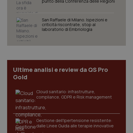
punto della Conferenza delle Regioni
San Raffaele di Milano. Ispezioni e
criticità riscontrate, stop al
Necessari
Statistici
Marketing
laboratorio di Embriologia
I cookie necessari contribuiscono a rendere fruibile il
sito web abilitandone funzionalità di base quali la
navigazione sulle pagine e l'accesso alle aree
protette del sito. Il sito web non è in grado di
funzionare correttamente senza questi cookie.
Nome
Fornitore
/
Dominio
Scaden
Ultime analisi e review da QS Pro
VISITOR_PRIVACY_METADATA
5 mesi
YouTube
Gold
settim
.youtube.com
Cloud sanitario: infrastrutture,
compliance, GDPR e Risk management
Gestione dell'Ipertensione resistente:
dalle Linee Guida alle terapie innovative