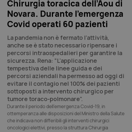
Chirurgia toracica dell’Aou di
Novara. Durante l’emergenza
Scienza e Farmaci
Covid operati 60 pazienti
Studi e Analisi
La pandemia non è fermato l’attività,
Lettere al direttore
anche se è stato necessario ripensare i
percorsi intraospedalieri per garantire la
Edizioni Regionali
sicurezza. Rena: “L'applicazione
tempestiva delle linee guida e dei
QS Pro
percorsi aziendali ha permesso ad oggi di
evitare il contagio nel 100% dei pazienti
Professionisti Sanitari.AI
sottoposti a intervento chirurgico per
tumore toraco-polmonare”.
Abruzzo
QS Pro Gold
Durante il periodo dell'emergenza Covid-19, in
ottemperanza alle disposizioni del Ministro della Salute
QS Club
Newsletter
che indicava non differibili gli interventi chirurgici
Basilicata
Artrite & artrosi
oncologici elettivi, presso la struttura Chirurgia