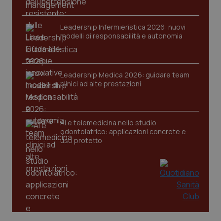
Leadership Infermieristica 2026: nuovi
modelli di responsabilità e autonomia
CookieScriptConsent
5 mesi
CookieScript
settim
www.quotidianosanita.it
Leadership Medica 2026: guidare team
clinici ad alte prestazioni
AI e telemedicina nello studio
odontoiatrico: applicazioni concrete e
uso protetto
tracking-sites-ironfish-
www.quotidianosanita.it
4
tracking-enable
settim
2 gior