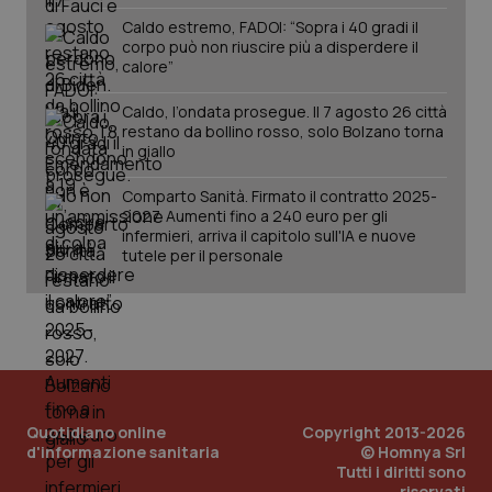
Caldo estremo, FADOI: “Sopra i 40 gradi il
corpo può non riuscire più a disperdere il
calore”
Caldo, l’ondata prosegue. Il 7 agosto 26 città
restano da bollino rosso, solo Bolzano torna
in giallo
Comparto Sanità. Firmato il contratto 2025-
2027. Aumenti fino a 240 euro per gli
infermieri, arriva il capitolo sull'IA e nuove
PHPSESSID
Sessio
PHP.net
www.quotidianosanita.it
tutele per il personale
Quotidiano online
Copyright 2013-2026
d'informazione sanitaria
© Homnya Srl
Tutti i diritti sono
riservati