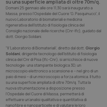
su una superficie ampliata di oltre 70m/q.
Calabria
Asma & BPCO
Domani 25 gennaio alle ore 11,30 sarà inaugurato a
Massa, presso l’Ospedale del Cuore 'G. Pasquinucci', il
Campania
Car-T
nuovo Laboratorio di biomateriali e medicina
rigenerativa dell’Istituto di fisiologia clinica del
Emilia-Romagna
Colesterolo & coronaropatie
Consiglio nazionale delle ricerche (Cnr-Ifc), guidato dal
dott. Giorgio Soldani.
Friuli Venezia Giulia
Dermatite Atopica
"Il 'Laboratorio di Biomateriali', diretto dal dott.
Giorgio
Lazio
Diabete & glucometri
Soldani
, dirigente tecnologo dell’Istituto di fisiologia
clinica del Cnr di Pisa (Ifc-Cnr), si arricchisce di nuove
tecnologie: una stampante biologica 3D, un
Liguria
Disturbi dell’umore
microscopio elettronico a scansione e – nel giro di un
paio di mesi – di un microscopio a forza atomica. Il tutto
Lombardia
Dolore
su una superficie ampliata di oltre 70m/q. Tutta la
nuova strumentazione a disposizione presso
Marche
Donna & Salute
l’Ospedale del Cuore di Massa, permetterà di
effettuare un’analisi qualitativa e quantitativa di
Molise
Epatiti
nanofibre e nanoparticelle e di valutare le loro