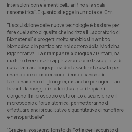
interazioni con elementi cellulari fino alla scala
Piemonte
HIV
nanometrica". È quanto si legge in un nota del Cnr.
"L’acquisizione delle nuove tecnologie è basilare per
Provincia Autonoma di Bolzano
Infezioni & Febbre
fare quel salto di qualità che indirizza il 'Laboratorio di
Biomateriali' a progetti molto ambiziosi in ambito
Provincia Autonoma di Trento
Ipertensione & Scompenso
biomedico e in particolare nel settore della 'Medicina
Rigenerativa'.
La stampante biologica 3D
infatti, ha
Puglia
Malattie rare
molte e diversificate applicazioni come la scoperta di
nuovi farmaci, l’ingegneria dei tessuti, ed è usata per
Sardegna
Malattia di Crohn & Rettocolite Ulcerosa
una migliore comprensione dei meccanismi di
funzionamento degli organi, ma anche per rigenerare
Sicilia
Neuroscienze & patologie neurodegenerative
tessuti danneggiati o addirittura per i trapianti
d’organo. Il microscopio elettronico a scansione e il
Toscana
Obesità
microscopio a forza atomica, permetteranno di
effettuare analisi qualitative e quantitative di nanofibre
e nanoparticelle".
Umbria
Oftalmologia
“Grazie al sostegno fornito da
Fotis
per l’acquisto di