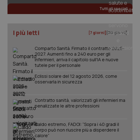
Tutti gli speciali
I più letti
[7 giorni]
[30 giorni]
PHPSESSID
Sessio
PHP.net
www.quotidianosanita.it
Comparto Sanità. Firmato il contratto 2025-
2027. Aumenti fino a 240 euro per gli
infermieri, arriva il capitolo sull'IA e nuove
tutele per il personale
Eclissi solare del 12 agosto 2026, come
osservarla in sicurezza
Contratto sanità, valorizzati gli infermieri ma
penalizzate le altre professioni
Caldo estremo, FADOI: “Sopra i 40 gradi il
corpo può non riuscire più a disperdere il
calore”