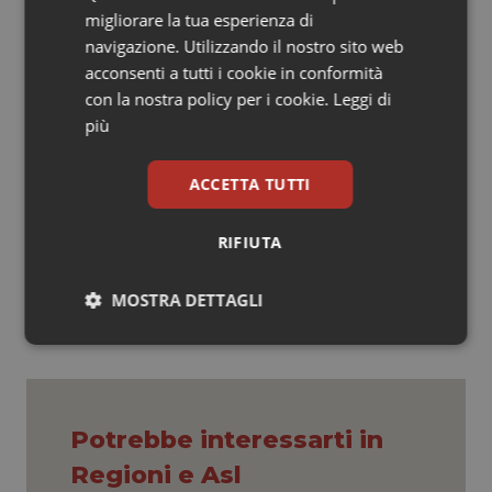
cardiache e le protesi vascolari di piccolo diametro.
migliorare la tua esperienza di
Durante l’ultimo progetto ValveTech, finanziato dalla
navigazione. Utilizzando il nostro sito web
Regione Toscana, è stata infatti realizzata una nuova
acconsenti a tutti i cookie in conformità
valvola cardiaca polimerica 'sutureless'
con la nostra policy per i cookie.
Leggi di
(riducibile/espandibile) che – conclude la nota -, sotto
più
navigazione chirurgica e guida endoscopica, potrà
essere applicata in modo mini-invasivo".
ACCETTA TUTTI
24 Gennaio 2019
RIFIUTA
© Riproduzione riservata
MOSTRA DETTAGLI
Necessari
Statistici
Marketing
Potrebbe interessarti in
Regioni e Asl