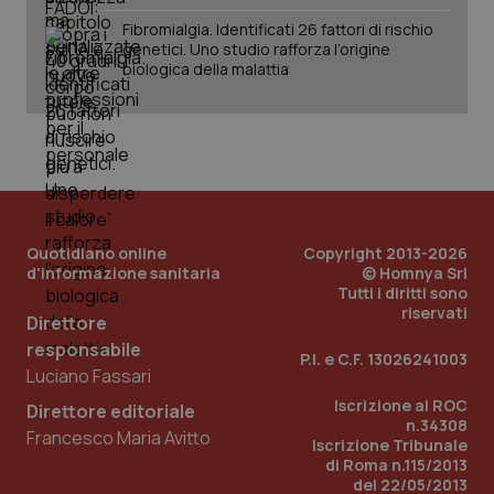
Fibromialgia. Identificati 26 fattori di rischio
genetici. Uno studio rafforza l’origine
_ga_KM60CM4NPH
.quotidianosanita.it
1 anno
biologica della malattia
mes
Quotidiano online
Copyright 2013-2026
Fornitore
/
d'informazione sanitaria
© Homnya Srl
Nome
Scadenza
Descrizion
Dominio
Tutti i diritti sono
Nome
Fornitore
/
Dominio
Scadenza
Des
riservati
_ga_0VMQEQKQ1N
.quotidianosanita.it
1 anno 1
Questo
Direttore
mese
cookie
VISITOR_INFO1_LIVE
5 mesi 4
Que
Google LLC
viene
responsabile
settimane
imp
.youtube.com
P.I. e C.F. 13026241003
utilizzato
You
Luciano Fassari
da Google
ten
Analytics
pre
Iscrizione al ROC
per
Direttore editoriale
del
mantener
n.34308
vid
Francesco Maria Avitto
lo stato
inco
Iscrizione Tribunale
della
può
di Roma n.115/2013
sessione.
det
del 22/05/2013
vis