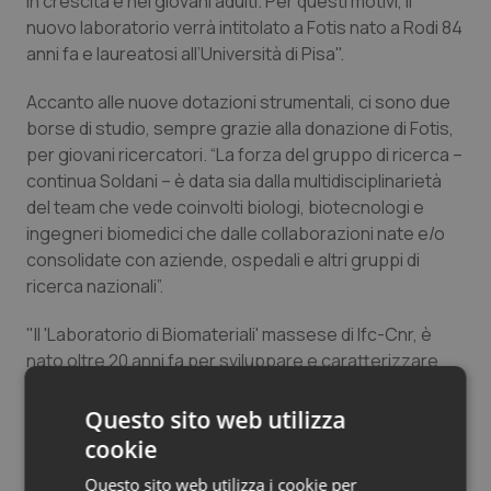
in crescita e nei giovani adulti. Per questi motivi, il
Salute orale & impianti
nuovo laboratorio verrà intitolato a Fotis nato a Rodi 84
anni fa e laureatosi all’Università di Pisa".
Sangue & coagulazione
Accanto alle nuove dotazioni strumentali, ci sono due
borse di studio, sempre grazie alla donazione di Fotis,
Tiroide
per giovani ricercatori. “La forza del gruppo di ricerca –
continua Soldani – è data sia dalla multidisciplinarietà
Tumore al seno
del team che vede coinvolti biologi, biotecnologi e
ingegneri biomedici che dalle collaborazioni nate e/o
Tumore ovarico
consolidate con aziende, ospedali e altri gruppi di
ricerca nazionali”.
Tumori del Polmone & Testa Collo
"Il 'Laboratorio di Biomateriali' massese di Ifc-Cnr, è
nato oltre 20 anni fa per sviluppare e caratterizzare
Tumori gastrointestinali
biomateriali polimerici e dispositivi biomedicali per
applicazioni in campo cardiovascolare
. Tra i
Questo sito web utilizza
Ulcera & Reflusso
dispositivi polimerici in fase di studio presso il
cookie
laboratorio, particolare rilevanza hanno le valvole
Vaccini
Questo sito web utilizza i cookie per