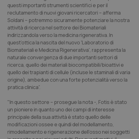
Valle D’Aosta
Oncodermatologia
questi importanti strumenti scientifici e per il
reclutamento di nuovi giovani ricercatori – afferma
Veneto
Oncoematologia
Soldani – potremmo sicuramente potenziare la nostra
attività di ricerca nel settore dei Biomateriali
Oncologia & Nutrizione
indirizzandola verso la medicina rigenerativa. In
quest’ottica la nascita del nuovo 'Laboratorio di
Psoriasi & pelle
Biomateriali e Medicina Rigenerativa', rappresenta la
naturale convergenza di due importanti settori di
ricerca, quello dei materiali biocompatibili/bioattivi e
Quotidiano Cardiologia
quello dei trapianti di cellule (incluse le staminali di varia
origine), ambedue con una forte potenzialità verso la
Quotidiano Chirurgia
pratica clinica”.
Quotidiano Oncologia
"In questo settore – prosegue la nota -, Fotis è stato
un pioniere in quanto uno dei campi di interesse
Quotidiano Pediatria
principale della sua attività è stato quello delle
modificazioni ossee e quindi del modellamento,
Rene & patologie urogenitali
rimodellamento e rigenerazione dell’osso nei soggetti