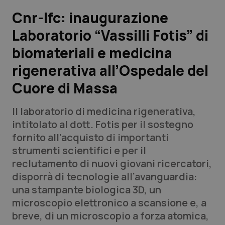
Cnr-Ifc: inaugurazione
Scienza e Farmaci
Laboratorio “Vassilli Fotis” di
biomateriali e medicina
Studi e Analisi
rigenerativa all’Ospedale del
Lettere al direttore
Cuore di Massa
Edizioni Regionali
Il laboratorio di medicina rigenerativa,
intitolato al dott. Fotis per il sostegno
QS Pro
fornito all’acquisto di importanti
strumenti scientifici e per il
Professionisti Sanitari.AI
reclutamento di nuovi giovani ricercatori,
disporrà di tecnologie all’avanguardia:
Abruzzo
QS Pro Gold
una stampante biologica 3D, un
microscopio elettronico a scansione e, a
QS Club
Newsletter
Basilicata
Artrite & artrosi
breve, di un microscopio a forza atomica,