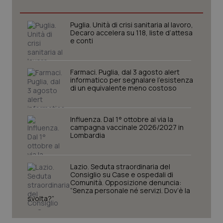
Necessari
Statistici
Marketing
I cookie necessari contribuiscono a rendere fruibile il
Puglia. Unità di crisi sanitaria al lavoro,
sito web abilitandone funzionalità di base quali la
Decaro accelera su 118, liste d’attesa
navigazione sulle pagine e l'accesso alle aree
e conti
protette del sito. Il sito web non è in grado di
funzionare correttamente senza questi cookie.
Nome
Fornitore
/
Dominio
Scaden
Farmaci. Puglia, dal 3 agosto alert
informatico per segnalare l’esistenza
VISITOR_PRIVACY_METADATA
5 mesi
YouTube
di un equivalente meno costoso
settim
.youtube.com
Influenza. Dal 1° ottobre al via la
campagna vaccinale 2026/2027 in
Lombardia
Lazio. Seduta straordinaria del
Consiglio su Case e ospedali di
Comunità. Opposizione denuncia:
“Senza personale né servizi. Dov’è la
svolta?”