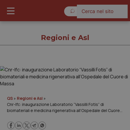
Giovedì 6 Agosto 2026
Regioni e Asl
Regioni e Asl
Cronache
Governo e Parlamento
QS
»
Regioni e Asl
»
Cnr-Ifc: inaugurazione Laboratorio “Vassilli Fotis” di
biomateriali e medicina rigenerativa all’Ospedale del Cuore
Regioni e Asl
di Massa
Lavoro e Professioni