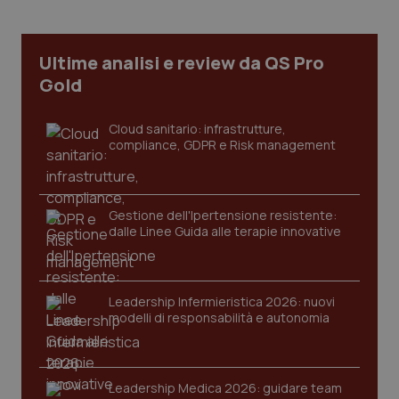
CookieScriptConsent
5 mesi
CookieScript
settim
www.quotidianosanita.it
Ultime analisi e review da QS Pro
Gold
Cloud sanitario: infrastrutture,
compliance, GDPR e Risk management
Gestione dell'Ipertensione resistente:
dalle Linee Guida alle terapie innovative
tracking-sites-ironfish-
www.quotidianosanita.it
4
tracking-enable
settim
2 gior
Leadership Infermieristica 2026: nuovi
modelli di responsabilità e autonomia
tracking-sites-ironfish-
www.quotidianosanita.it
4
session-id
settim
Leadership Medica 2026: guidare team
2 gior