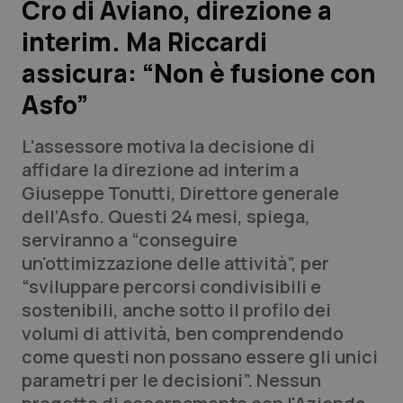
Cro di Aviano, direzione a
interim. Ma Riccardi
Scienza e Farmaci
assicura: “Non è fusione con
Studi e Analisi
Asfo”
Lettere al direttore
L’assessore motiva la decisione di
affidare la direzione ad interim a
Edizioni Regionali
Giuseppe Tonutti, Direttore generale
dell’Asfo. Questi 24 mesi, spiega,
QS Pro
serviranno a “conseguire
un'ottimizzazione delle attività”, per
Professionisti Sanitari.AI
“sviluppare percorsi condivisibili e
sostenibili, anche sotto il profilo dei
Abruzzo
QS Pro Gold
volumi di attività, ben comprendendo
come questi non possano essere gli unici
QS Club
Newsletter
Basilicata
Artrite & artrosi
parametri per le decisioni”. Nessun