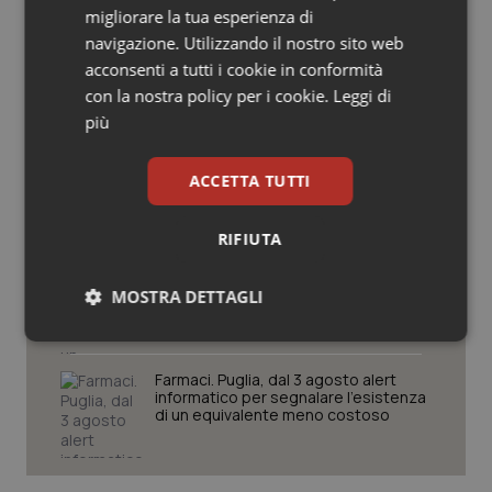
migliorare la tua esperienza di
Salute orale & impianti
navigazione. Utilizzando il nostro sito web
Cresce la ricerca in Emilia-Romagna:
acconsenti a tutti i cookie in conformità
Sangue & coagulazione
nel 2025 condotti 1.530 studi, il
con la nostra policy per i cookie.
Leggi di
numero più alto degli ultimi cinque
anni
più
Tiroide
Puglia. Unità di crisi sanitaria al lavoro,
ACCETTA TUTTI
Decaro accelera su 118, liste d’attesa
Tumore al seno
e conti
RIFIUTA
Tumore ovarico
Sarcomi. Studio italiano identifica un
meccanismo che rende alcuni tumori
MOSTRA DETTAGLI
Tumori del Polmone & Testa Collo
resistenti alle terapie
Necessari
Statistici
Marketing
Tumori gastrointestinali
Farmaci. Puglia, dal 3 agosto alert
informatico per segnalare l’esistenza
di un equivalente meno costoso
Ulcera & Reflusso
Vaccini