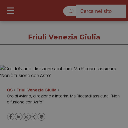
Venerdì 7 Agosto 2026
Friuli Venezia Giulia
Friuli Venezia Giulia
Cronache
QS
»
Friuli Venezia Giulia
»
Cro di Aviano, direzione a interim. Ma Riccardi assicura: “Non
Governo e Parlamento
è fusione con Asfo”
Regioni e Asl
Lavoro e Professioni