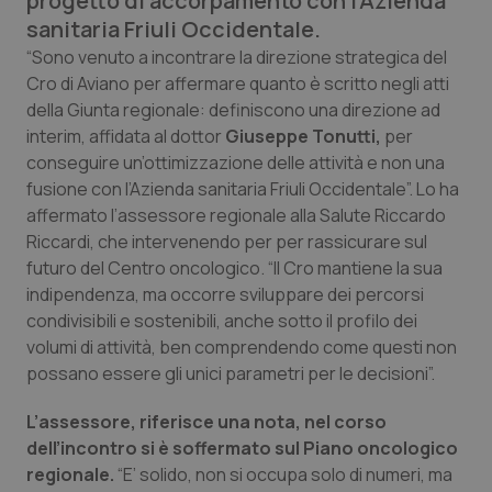
progetto di accorpamento con l'Azienda
Calabria
Asma & BPCO
sanitaria Friuli Occidentale.
“Sono venuto a incontrare la direzione strategica del
Campania
Car-T
Cro di Aviano per affermare quanto è scritto negli atti
della Giunta regionale: definiscono una direzione ad
Emilia-Romagna
Colesterolo & coronaropatie
interim, affidata al dottor
Giuseppe
Tonutti,
per
conseguire un’ottimizzazione delle attività e non una
Friuli Venezia Giulia
Dermatite Atopica
fusione con l’Azienda sanitaria Friuli Occidentale”. Lo ha
affermato l’assessore regionale alla Salute Riccardo
Riccardi, che intervenendo per per rassicurare sul
Lazio
Diabete & glucometri
futuro del Centro oncologico. “Il Cro mantiene la sua
indipendenza, ma occorre sviluppare dei percorsi
Liguria
Disturbi dell’umore
condivisibili e sostenibili, anche sotto il profilo dei
volumi di attività, ben comprendendo come questi non
Lombardia
Dolore
possano essere gli unici parametri per le decisioni”.
Marche
Donna & Salute
L’assessore, riferisce una nota, nel corso
dell’incontro si è soffermato sul Piano oncologico
Molise
Epatiti
regionale.
“E’ solido, non si occupa solo di numeri, ma