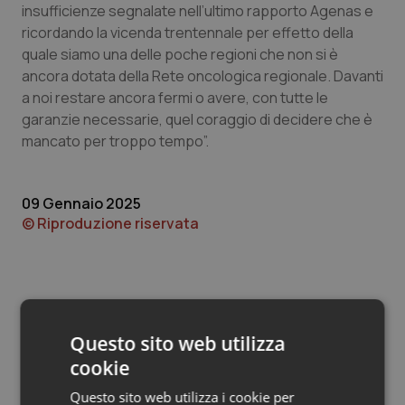
Valle D’Aosta
Oncodermatologia
insufficienze segnalate nell’ultimo rapporto Agenas e
ricordando la vicenda trentennale per effetto della
Veneto
Oncoematologia
quale siamo una delle poche regioni che non si è
ancora dotata della Rete oncologica regionale. Davanti
Oncologia & Nutrizione
a noi restare ancora fermi o avere, con tutte le
garanzie necessarie, quel coraggio di decidere che è
mancato per troppo tempo”.
Psoriasi & pelle
Quotidiano Cardiologia
09 Gennaio 2025
© Riproduzione riservata
Quotidiano Chirurgia
Quotidiano Oncologia
Quotidiano Pediatria
Questo sito web utilizza
cookie
Potrebbe interessarti in
Rene & patologie urogenitali
Questo sito web utilizza i cookie per
Friuli Venezia Giulia