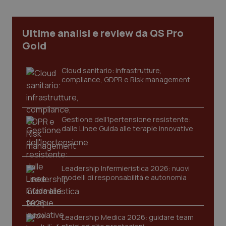
Necessari
Statistici
Marketing
I cookie necessari contribuiscono a rendere fruibile il
sito web abilitandone funzionalità di base quali la
Ultime analisi e review da QS Pro
navigazione sulle pagine e l'accesso alle aree
Gold
protette del sito. Il sito web non è in grado di
funzionare correttamente senza questi cookie.
Nome
Fornitore
/
Dominio
Scaden
Cloud sanitario: infrastrutture,
compliance, GDPR e Risk management
VISITOR_PRIVACY_METADATA
5 mesi
YouTube
settim
.youtube.com
Gestione dell'Ipertensione resistente:
dalle Linee Guida alle terapie innovative
Leadership Infermieristica 2026: nuovi
modelli di responsabilità e autonomia
Leadership Medica 2026: guidare team