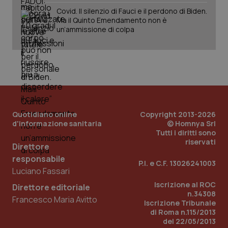
Covid. Il silenzio di Fauci e il perdono di Biden.
Ma il Quinto Emendamento non è
un’ammissione di colpa
PHPSESSID
Sessio
PHP.net
www.quotidianosanita.it
Quotidiano online
Copyright 2013-2026
d'informazione sanitaria
© Homnya Srl
Tutti i diritti sono
riservati
Direttore
responsabile
P.I. e C.F. 13026241003
Luciano Fassari
Iscrizione al ROC
Direttore editoriale
n.34308
Francesco Maria Avitto
Iscrizione Tribunale
di Roma n.115/2013
del 22/05/2013