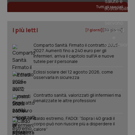
Tutti gli speciali
_ga
1 anno
Google LLC
mes
.quotidianosanita.it
I più letti
[7 giorni]
[30 giorni]
Comparto Sanità. Firmato il contratto 2025-
2027. Aumenti fino a 240 euro per gli
infermieri, arriva il capitolo sull'IA e nuove
tutele per il personale
Eclissi solare del 12 agosto 2026, come
osservarla in sicurezza
Contratto sanità, valorizzati gli infermieri ma
penalizzate le altre professioni
Caldo estremo, FADOI: “Sopra i 40 gradi il
corpo può non riuscire più a disperdere il
calore”