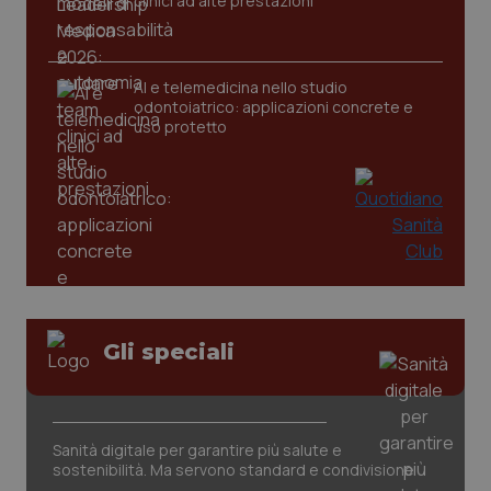
clinici ad alte prestazioni
CookieScriptConsent
5 mesi
CookieScript
settim
www.quotidianosanita.it
AI e telemedicina nello studio
odontoiatrico: applicazioni concrete e
uso protetto
tracking-sites-ironfish-
www.quotidianosanita.it
4
tracking-enable
settim
Gli speciali
2 gior
tracking-sites-ironfish-
www.quotidianosanita.it
4
Sanità digitale per garantire più salute e
session-id
settim
sostenibilità. Ma servono standard e condivisione
2 gior