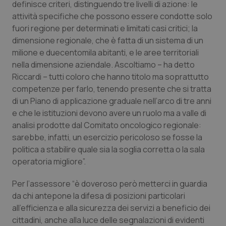
definisce criteri, distinguendo tre livelli di azione: le
attività specifiche che possono essere condotte solo
Piemonte
HIV
fuori regione per determinati e limitati casi critici; la
dimensione regionale, che è fatta di un sistema di un
Provincia Autonoma di Bolzano
Infezioni & Febbre
milione e duecentomila abitanti, e le aree territoriali
nella dimensione aziendale. Ascoltiamo – ha detto
Provincia Autonoma di Trento
Ipertensione & Scompenso
Riccardi – tutti coloro che hanno titolo ma soprattutto
competenze per farlo, tenendo presente che si tratta
Puglia
Malattie rare
di un Piano di applicazione graduale nell’arco di tre anni
e che le istituzioni devono avere un ruolo ma a valle di
Sardegna
Malattia di Crohn & Rettocolite Ulcerosa
analisi prodotte dal Comitato oncologico regionale:
sarebbe, infatti, un esercizio pericoloso se fosse la
Sicilia
Neuroscienze & patologie neurodegenerative
politica a stabilire quale sia la soglia corretta o la sala
operatoria migliore”.
Toscana
Obesità
Per l’assessore “è doveroso però metterci in guardia
da chi antepone la difesa di posizioni particolari
Umbria
Oftalmologia
all’efficienza e alla sicurezza dei servizi a beneficio dei
cittadini, anche alla luce delle segnalazioni di evidenti