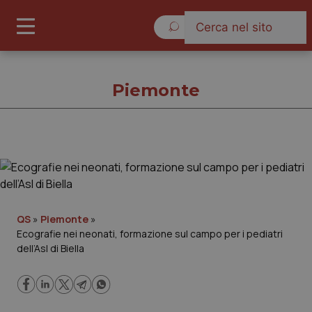
Giovedì 6 Agosto 2026
Piemonte
Piemonte
Cronache
QS
»
Piemonte
»
Ecografie nei neonati, formazione sul campo per i pediatri
Governo e Parlamento
dell’Asl di Biella
Regioni e Asl
Lavoro e Professioni