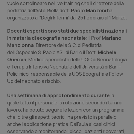
vuole sottolineare nel live training che il direttore della
Calabria
Asma & BPCO
pediatria dell’Asl di Biella dott.
Paolo Manzoni
ha
organizzato al “Degli Infermi” dal 25 Febbraio al 1 Marzo.
Campania
Car-T
Docenti esperti sono stati due specialisti nazionali
Emilia-Romagna
Colesterolo & coronaropatie
in materia di ecografia neonatale:
il Prof
Mariano
Manzionna
, Direttore della S.C. di Pediatria
Friuli Venezia Giulia
Dermatite Atopica
dell'Ospedale S. Paolo ASL di Bari e il Dott.
Michele
Quercia
, Medico specialista della UOC di Neonatologia
Lazio
Diabete & glucometri
e Terapia Intensiva Neonatale dell'Università di Bari –
Policlinico, responsabile della UOS Ecografia e Follow
Up del neonato a rischio.
Liguria
Disturbi dell’umore
Una settimana di approfondimento durante
la
Lombardia
Dolore
quale tutto il personale, a rotazione secondo i turni di
lavoro, ha potuto seguire le lezioni con un programma
Marche
Donna & Salute
che, oltre gli aspetti teorici, ha previsto in parallelo
anche l’applicazione pratica. Dall’aula ai casi clinici
Molise
Epatiti
osservando e monitorando i piccoli pazienti ricoverati,