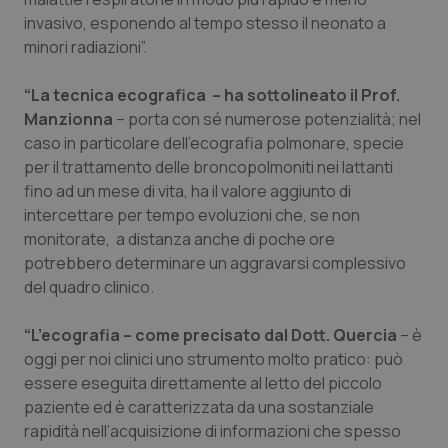
Valle D’Aosta
Oncodermatologia
invasivo, esponendo al tempo stesso il neonato a
minori radiazioni”.
Veneto
Oncoematologia
“La tecnica ecografica – ha sottolineato il Prof.
Oncologia & Nutrizione
Manzionna
– porta con sé numerose potenzialità; nel
caso in particolare dell’ecografia polmonare, specie
Psoriasi & pelle
per il trattamento delle broncopolmoniti nei lattanti
fino ad un mese di vita, ha il valore aggiunto di
Quotidiano Cardiologia
intercettare per tempo evoluzioni che, se non
monitorate, a distanza anche di poche ore
Quotidiano Chirurgia
potrebbero determinare un aggravarsi complessivo
del quadro clinico.
Quotidiano Oncologia
“L’ecografia – come precisato dal Dott. Quercia
– è
oggi per noi clinici uno strumento molto pratico: può
Quotidiano Pediatria
essere eseguita direttamente al letto del piccolo
paziente ed è caratterizzata da una sostanziale
Rene & patologie urogenitali
rapidità nell’acquisizione di informazioni che spesso