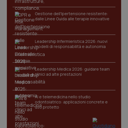
Gestione dell'Ipertensione resistente:
dalle Linee Guida alle terapie innovative
Leadership Infermieristica 2026: nuovi
modelli di responsabilità e autonomia
tracking-sites-ironfish-
www.quotidianosanita.it
4
tracking-enable
settim
2 gior
Leadership Medica 2026: guidare team
clinici ad alte prestazioni
tracking-sites-ironfish-
www.quotidianosanita.it
4
session-id
settim
AI e telemedicina nello studio
2 gior
odontoiatrico: applicazioni concrete e
uso protetto
_ga
1 anno
Google LLC
mes
.quotidianosanita.it