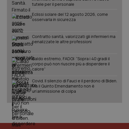
tutele per il personale
PHPSESSID
Sessio
PHP.net
Eclissi solare del 12 agosto 2026, come
www.quotidianosanita.it
osservarla in sicurezza
Contratto sanità, valorizzati gli infermieri ma
penalizzate le altre professioni
Caldo estremo, FADOI: “Sopra i 40 gradi il
corpo può non riuscire più a disperdere il
calore”
Covid. Il silenzio di Fauci e il perdono di Biden.
Ma il Quinto Emendamento non è
un’ammissione di colpa
_ga_KM60CM4NPH
.quotidianosanita.it
1 anno
mes