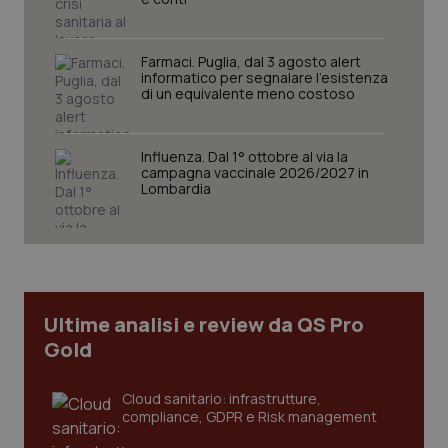
funzionare correttamente senza questi cookie.
Nome
Fornitore
/
Dominio
Scaden
Farmaci. Puglia, dal 3 agosto alert
VISITOR_PRIVACY_METADATA
5 mesi
YouTube
informatico per segnalare l’esistenza
settim
.youtube.com
di un equivalente meno costoso
Influenza. Dal 1° ottobre al via la
campagna vaccinale 2026/2027 in
Lombardia
Ultime analisi e review da QS Pro
Gold
CookieScriptConsent
5 mesi
CookieScript
Cloud sanitario: infrastrutture,
settim
www.quotidianosanita.it
compliance, GDPR e Risk management