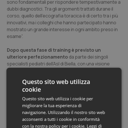
sono fondamentali per rispondere tempestivamente a
Salute orale & impianti
dubbi diagnostici. Tra gli argomenti trattati durane il
corso, quello dell’ecografia toracica è di certo tra i più
Sangue & coagulazione
innovativi, ma i colleghi che hanno partecipato hanno
mostrato un grande interesse in ogni ambito preso in
Tiroide
esame”.
Dopo questa fase di training è previsto un
Tumore al seno
ulteriore perfezionamento
da parte dei singoli
specialisti pediatri dell’Asl di Biella, con una visione
Tumore ovarico
d’insieme che punta a valorizzare la competenza di
tutto il gruppo.
Tumori del Polmone & Testa Collo
Questo sito web utilizza
cookie
Altro step fondamentale, che potrà fare la
Tumori gastrointestinali
differenza
, sarà l’acquisizione di un nuovo ecografo di
Questo sito web utilizza i cookie per
ultima generazione che consente di effettuare esami
migliorare la tua esperienza di
Ulcera & Reflusso
ancora più accurati, grazie a immagini nitide in alta
navigazione. Utilizzando il nostro sito web
risoluzione.
acconsenti a tutti i cookie in conformità
Vaccini
con la nostra policy per i cookie.
Leggi di