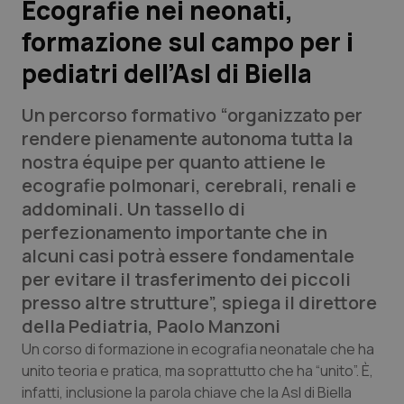
Ecografie nei neonati,
formazione sul campo per i
Scienza e Farmaci
pediatri dell’Asl di Biella
Studi e Analisi
Un percorso formativo “organizzato per
Lettere al direttore
rendere pienamente autonoma tutta la
nostra équipe per quanto attiene le
Edizioni Regionali
ecografie polmonari, cerebrali, renali e
addominali. Un tassello di
QS Pro
perfezionamento importante che in
alcuni casi potrà essere fondamentale
Professionisti Sanitari.AI
per evitare il trasferimento dei piccoli
presso altre strutture”, spiega il direttore
Abruzzo
QS Pro Gold
della Pediatria, Paolo Manzoni
Un corso di formazione in ecografia neonatale che ha
QS Club
Newsletter
Basilicata
Artrite & artrosi
unito teoria e pratica, ma soprattutto che ha “unito”. È,
infatti, inclusione la parola chiave che la Asl di Biella