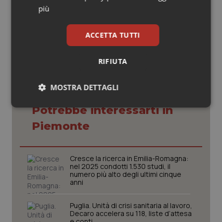
più
06 Marzo 2019
© Riproduzione riservata
ACCETTA TUTTI
RIFIUTA
MOSTRA DETTAGLI
Potrebbe interessarti in
Necessari
Statistici
Marketing
Piemonte
Cresce la ricerca in Emilia-Romagna:
nel 2025 condotti 1.530 studi, il
numero più alto degli ultimi cinque
Necessari
Statistici
Marketing
anni
I cookie necessari contribuiscono a rendere fruibile il
sito web abilitandone funzionalità di base quali la
Puglia. Unità di crisi sanitaria al lavoro,
navigazione sulle pagine e l'accesso alle aree
Decaro accelera su 118, liste d’attesa
protette del sito. Il sito web non è in grado di
e conti