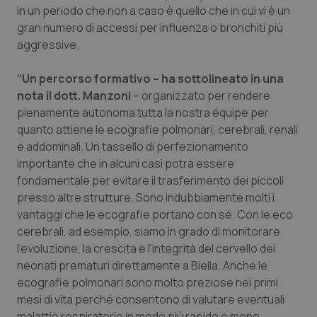
in un periodo che non a caso è quello che in cui vi è un
Piemonte
HIV
gran numero di accessi per influenza o bronchiti più
aggressive.
Provincia Autonoma di Bolzano
Infezioni & Febbre
“Un percorso formativo – ha sottolineato in una
nota il dott. Manzoni
– organizzato per rendere
Provincia Autonoma di Trento
Ipertensione & Scompenso
pienamente autonoma tutta la nostra équipe per
quanto attiene le ecografie polmonari, cerebrali, renali
Puglia
Malattie rare
e addominali. Un tassello di perfezionamento
importante che in alcuni casi potrà essere
Sardegna
Malattia di Crohn & Rettocolite Ulcerosa
fondamentale per evitare il trasferimento dei piccoli
presso altre strutture. Sono indubbiamente molti i
Sicilia
Neuroscienze & patologie neurodegenerative
vantaggi che le ecografie portano con sé. Con le eco
cerebrali, ad esempio, siamo in grado di monitorare
Toscana
Obesità
l’evoluzione, la crescita e l’integrità del cervello dei
neonati prematuri direttamente a Biella. Anche le
Umbria
Oftalmologia
ecografie polmonari sono molto preziose nei primi
mesi di vita perché consentono di valutare eventuali
malattie respiratorie in modo più rapido e meno