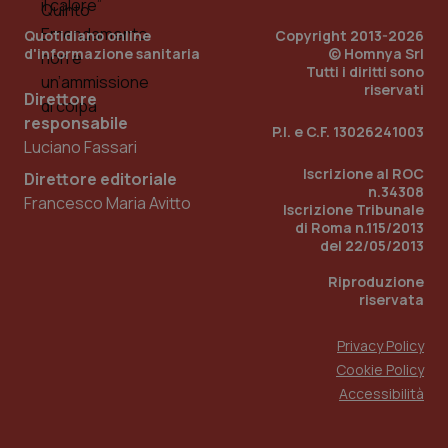
Quotidiano online
Copyright 2013-2026
d'informazione sanitaria
© Homnya Srl
Tutti i diritti sono
riservati
Direttore
responsabile
P.I. e C.F. 13026241003
Fornitore
/
Luciano Fassari
Nome
Scadenza
Descrizion
Dominio
Iscrizione al ROC
Nome
Fornitore
/
Dominio
Scadenza
Des
Direttore editoriale
_ga_0VMQEQKQ1N
.quotidianosanita.it
1 anno 1
Questo
n.34308
Francesco Maria Avitto
mese
cookie
VISITOR_INFO1_LIVE
5 mesi 4
Que
Google LLC
Iscrizione Tribunale
viene
settimane
imp
.youtube.com
di Roma n.115/2013
utilizzato
You
del 22/05/2013
da Google
ten
Analytics
pre
per
del
Riproduzione
mantener
vid
riservata
lo stato
inco
della
può
sessione.
det
Privacy Policy
vis
web
Cookie Policy
uti
nuo
Accessibilità
ver
dell
You