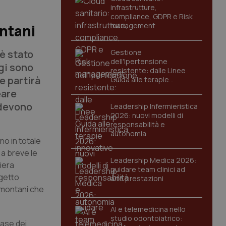
infrastrutture,
compliance, GDPR e Risk
management
ontani
 è stato
Gestione
dell'Ipertensione
gi sono
resistente: dalle Linee
e partirà
Guida alle terapie
innovative
eare
 devono
Leadership Infermieristica
2026: nuovi modelli di
responsabilità e
autonomia
no in totale
 a breve le
Leadership Medica 2026:
iera
guidare team clinici ad
ogetto
alte prestazioni
 montani che
AI e telemedicina nello
studio odontoiatrico:
base dei