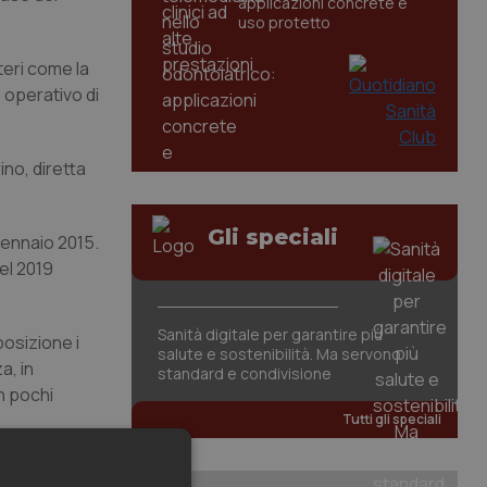
applicazioni concrete e
uso protetto
teri come la
 operativo di
ino, diretta
Gli speciali
 gennaio 2015.
el 2019
Sanità digitale per garantire più
osizione i
salute e sostenibilità. Ma servono
a, in
standard e condivisione
n pochi
Tutti gli speciali