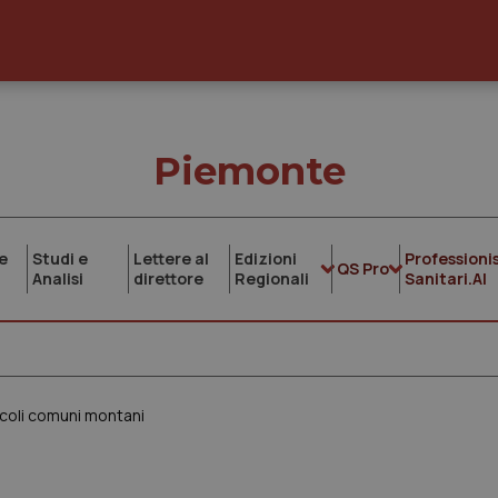
Piemonte
e
Studi e
Lettere al
Edizioni
Professionis
QS Pro
Analisi
direttore
Regionali
Sanitari.AI
iccoli comuni montani