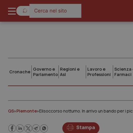
Governo e
Regioni e
Lavoro e
Scienza 
Cronache
Parlamento
Asl
Professioni
Farmaci
QS
»
Piemonte
»
Elisoccorso notturno. In arrivo un bando per i p
Stampa