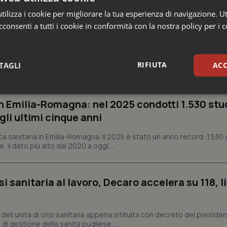
ilizza i cookie per migliorare la tua esperienza di navigazione. Ut
consenti a tutti i cookie in conformità con la nostra policy per i 
e
RIFIUTA
TAGLI
ACC
sari
Statistici
Mar
n Emilia-Romagna: nel 2025 condotti 1.530 studi
gli ultimi cinque anni
ca sanitaria in Emilia-Romagna. Il 2025 è stato un anno record: 1.530 g
, il dato più alto dal 2020 a oggi....
Necessari
Statistici
Marketing
si sanitaria al lavoro, Decaro accelera su 118, l
tribuiscono a rendere fruibile il sito web abilitandone funzionalità di base quali la nav
protette del sito. Il sito web non è in grado di funzionare correttamente senza questi coo
Fornitore
/
Dominio
Scadenza
Descrizione
a, dell’unità di crisi sanitaria appena istituita con decreto del preside
di gestione della sanità pugliese,...
METADATA
5 mesi 4
Questo cookie viene utilizzato p
YouTube