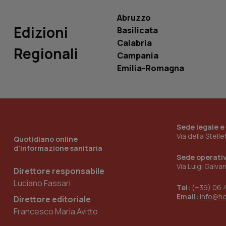
Abruzzo
Edizioni
Basilicata
Calabria
Regionali
Campania
_ga_KM60CM4NPH
Emilia-Romagna
Nome
Nome
VISITOR_INFO1_LIV
_ga_0VMQEQKQ1N
Sede legale e
Via della Stell
Quotidiano online
d'informazione sanitaria
Sede operati
__Secure-YNID
Via Luigi Galva
Direttore responsabile
Luciano Fassari
Tel:
(+39) 06 
Email:
info@h
Direttore editoriale
YSC
Francesco Maria Avitto
__Secure-