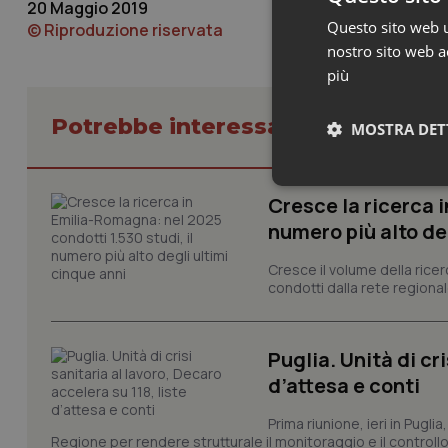
20 Maggio 2019
Questo sito web ut
© Riproduzione riservata
nostro sito web ac
più
Potrebbe interessarti in Piemont
MOSTRA DET
Neces
Cresce la ricerca i
numero più alto de
Cresce il volume della ricer
condotti dalla rete regionale
Puglia. Unità di cri
I cookie necessari con
d’attesa e conti
e l'accesso alle aree 
Nome
Prima riunione, ieri in Pugli
Regione per rendere strutturale il monitoraggio e il controllo 
VISITOR_PRIVACY_