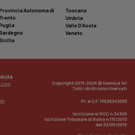
le variabili di
è un numero
Provincia Autonoma di
Toscana
o in cui viene
r il sito, ma un
Trento
Umbria
tato di accesso per
Puglia
Valle D’Aosta
Sardegna
Veneto
a Google Analytics
sione.
Sicilia
 tenere traccia
i Youtube incorporati
tics per mantenere
icità
tore del sito web sta
ell'interfaccia di
Copyright 2013-2026 © Homnya Srl
.com
Tutti i diritti sono riservati
 tenere traccia
i Youtube incorporati
om
P.I. e C.F. 13026241003
tore del sito web sta
ell'interfaccia di
Iscrizione al ROC n.34308
Iscrizione Tribunale di Roma n.115/2013
 tenere traccia
del 22/05/2013
r la gestione