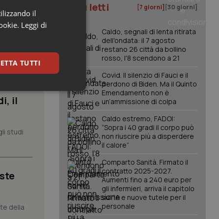
I più letti
[7 giorni]
[30 giorni]
ilizzando il
cookie.
Leggi di
Caldo, segnali di lenta ritirata
dell'ondata: il 7 agosto
restano 26 città da bollino
rosso, l'8 scendono a 21
ETTA TUTTI
Covid. Il silenzio di Fauci e il
perdono di Biden. Ma il Quinto
keting
Emendamento non è
, il
un’ammissione di colpa
Caldo estremo, FADOI:
“Sopra i 40 gradi il corpo può
li studi
non riuscire più a disperdere
il calore”
Comparto Sanità. Firmato il
contratto 2025-2027.
iste
Aumenti fino a 240 euro per
igazione sulle pagine
kie.
gli infermieri, arriva il capitolo
sull'IA e nuove tutele per il
personale
nte della
er memorizzare le