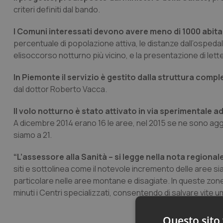
criteri definiti dal bando.
I Comuni interessati devono avere meno di 1000 abita
percentuale di popolazione attiva, le distanze dall’ospedal
elisoccorso notturno più vicino, e la presentazione di lett
In Piemonte il servizio è gestito dalla struttura comp
dal dottor Roberto Vacca.
Il volo notturno è stato attivato in via sperimentale a
A dicembre 2014 erano 16 le aree, nel 2015 se ne sono aggiun
siamo a 21.
“L’assessore alla Sanità – si legge nella nota regionale
siti e sottolinea come il notevole incremento delle aree si
particolare nelle aree montane e disagiate. In queste zone,
minuti i Centri specializzati, consentendo di salvare vite u
Questo sito 