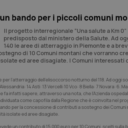
o un bando per i piccoli comuni m
Il progetto interregionale “Una salute a Km 0”
predisposto dal ministero della Salute. Ad og
140 le aree di atterraggio in Piemonte e a brev
 sostegno di 10 Comuni montani che vorranno cr
 isolate ed aree disagiate. I Comuni interessati
 per l’atterraggio dell’elisoccorso notturno del 118. Ad oggi so
lessandria: 14 Asti: 13 Vercelli:10 Vco: 8 Biella: 7 Novara: 6. Ma
 fa infatti sapere, attraverso una nota, che l’Azienda ospedal
, individuata come capofila dalla Regione che è coinvolta nel pr
 bando per la concessione di contributi a sostegno dei Comuni
ità isolate ed aree disagiate.
vede un contributo di 15.000 euro per 10 Comuni, scelti sulla 