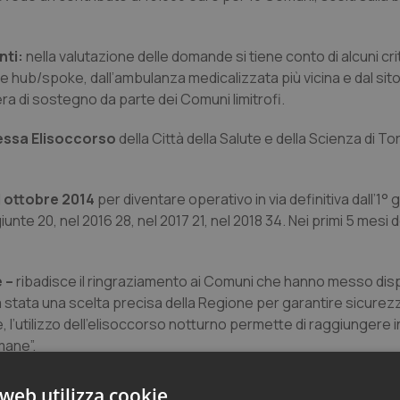
nti:
nella valutazione delle domande si tiene conto di alcuni cri
e hub/spoke, dall’ambulanza medicalizzata più vicina e dal sito
era di sostegno da parte dei Comuni limitrofi.
lessa Elisoccorso
della Città della Salute e della Scienza di Tor
d ottobre 2014
per diventare operativo in via definitiva dall’1°
te 20, nel 2016 28, nel 2017 21, nel 2018 34. Nei primi 5 mesi d
 –
ribadisce il ringraziamento ai Comuni che hanno messo disp
a stata una scelta precisa della Regione per garantire sicurezz
 l’utilizzo dell’elisoccorso notturno permette di raggiungere i
mane”.
web utilizza cookie