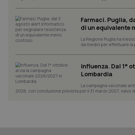
Farmaci. Puglia, d
di un equivalente
CookieScriptConse
La Regione Puglia ha messo 
da medici per effettuare la 
tracking-sites-ironf
tracking-enable
Influenza. Dal 1° 
tracking-sites-ironf
Lombardia
session-id
La campagna vaccinale anti
_ga
2026, con conclusione prevista per il 31 marzo 2027, salvo div
PHPSESSID