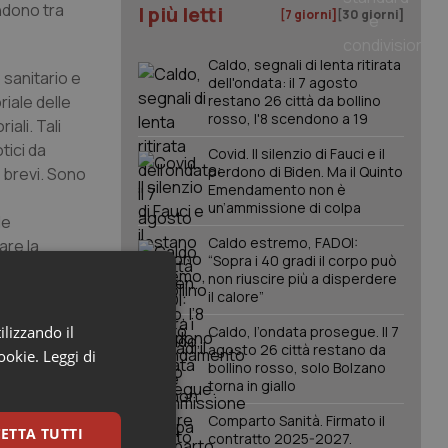
ondono tra
I più letti
[7 giorni]
[30 giorni]
Caldo, segnali di lenta ritirata
 sanitario e
dell'ondata: il 7 agosto
iale delle
restano 26 città da bollino
rosso, l'8 scendono a 19
ali. Tali
tici da
Covid. Il silenzio di Fauci e il
perdono di Biden. Ma il Quinto
 brevi. Sono
Emendamento non è
un’ammissione di colpa
le
Caldo estremo, FADOI:
are la
“Sopra i 40 gradi il corpo può
tale di
non riuscire più a disperdere
il calore”
ilizzando il
Caldo, l’ondata prosegue. Il 7
a campagna di
agosto 26 città restano da
cookie.
Leggi di
e l’ambiente”.
bollino rosso, solo Bolzano
ni a un uso
torna in giallo
oro. Si
Comparto Sanità. Firmato il
ne, alla
ETTA TUTTI
contratto 2025-2027.