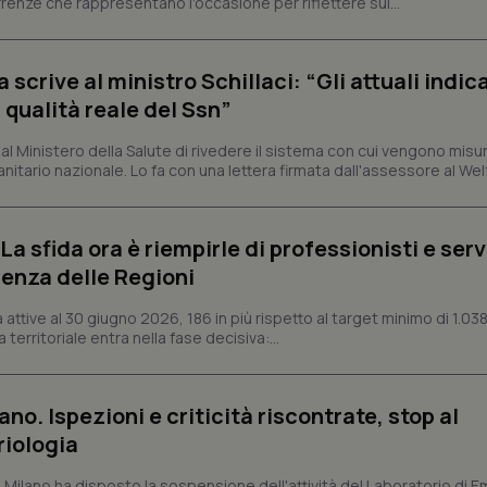
rrenze che rappresentano l'occasione per riflettere sul...
correttamente.
ish-
www.quotidianosanita.it
4
Questo cookie è impostato dall'a
settimane
abilitare il sistema di tracking a
2 giorni
crive al ministro Schillaci: “Gli attuali indica
ish-
www.quotidianosanita.it
4
Questo cookie è impostato dall'a
 qualità reale del Ssn”
settimane
assegnare un identificatore generi
2 giorni
 Ministero della Salute di rivedere il sistema con cui vengono misur
1 anno 1
Questo nome di cookie è associa
Google LLC
itario nazionale. Lo fa con una lettera firmata dall'assessore al Welf
mese
Universal Analytics, che è un a
.quotidianosanita.it
significativo del servizio di ana
utilizzato da Google. Questo cook
per distinguere utenti unici as
generato in modo casuale come i
a sfida ora è riempirle di professionisti e serviz
cliente. È incluso in ogni richiest
sito e utilizzato per calcolare i dat
enza delle Regioni
sessioni e campagne per i rapporti 
Sessione
Cookie generato da applicazioni 
ttive al 30 giugno 2026, 186 in più rispetto al target minimo di 1.038
PHP.net
linguaggio PHP. Si tratta di un id
www.quotidianosanita.it
 territoriale entra nella fase decisiva:...
generico utilizzato per mantenere 
sessione utente. Normalmente 
generato in modo casuale, il mod
utilizzato può essere specifico pe
buon esempio è mantenere uno s
ano. Ispezioni e criticità riscontrate, stop al
un utente tra le pagine.
riologia
.quotidianosanita.it
1 anno 1
Questo cookie viene utilizzato d
mese
per mantenere lo stato della ses
i Milano ha disposto la sospensione dell'attività del Laboratorio di E