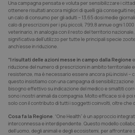
Una campagna pensata e voluta per sensibilizzare i cittadin
ottenere risultati ancora migliori di quelli già conseguiti n
un calo di consumo per gli adulti – 13,65 dosi medie giornal
calo di prescrizioni per i più piccoli, 799,8 annue ogni 1.0
veterinario, in analogia con il resto del territorio nazional
significativa dell’utilizzo per tutte le principali specie zo
anch’esse in riduzione.
“I risultati delle azioni messe in campo dalla Regione
e
riduzione del numero di prescrizioni in ambito territoriale 
resistenze, ma è necessario essere ancora più incisivi – c
questo insistiamo con una campagna di sensibilizzazione 
bisogno effettivo su indicazione del medico e smaltiti co
sono i nostri animali da compagnia. Molto efficace si è poi 
solo con il contributo di tutti i soggetti coinvolti, oltre che 
Cosa fa la Regione
. “One Health” è un approccio integra
interconnessa e interdipendente. Questo modello collabora
dell’uomo, degli animali e degli ecosistemi, per affrontare 