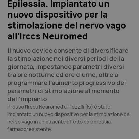
Epilessia. Impiantato un
nuovo dispositivo per la
Scienza e Farmaci
stimolazione del nervo vago
Studi e Analisi
all’Irccs Neuromed
Lettere al direttore
Il nuovo device consente di diversificare
la stimolazione nei diversi periodi della
Edizioni Regionali
giornata, impostando parametri diversi
tra ore notturne ed ore diurne, oltre a
QS Pro
programmare l’aumento progressivo dei
parametri di stimolazione al momento
Professionisti Sanitari.AI
dell’impianto
Presso l’Irccs Neuromed di Pozzilli (Is) è stato
Abruzzo
QS Pro Gold
impiantato un nuovo dispositivo per la stimolazione del
nervo vago in un paziente affetto da epilessia
QS Club
Newsletter
Basilicata
Artrite & artrosi
farmacoresistente.