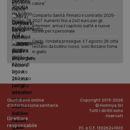
calore”
Comparto Sanità. Firmato il contratto 2025-
2027. Aumenti fino a 240 euro per gli
infermieri, arriva il capitolo sull'IA e nuove
tutele per il personale
Caldo, l’ondata prosegue. Il 7 agosto 26 città
restano da bollino rosso, solo Bolzano torna
in giallo
Quotidiano online
Copyright 2013-2026
d'informazione sanitaria
© Homnya Srl
Tutti i diritti sono
riservati
Direttore
PHPSESSID
Sessio
PHP.net
www.quotidianosanita.it
responsabile
P.I. e C.F. 13026241003