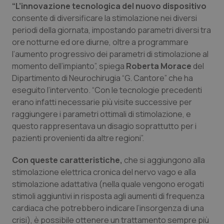
“L’innovazione tecnologica del nuovo dispositivo
Calabria
Asma & BPCO
consente di diversificare la stimolazione nei diversi
periodi della giornata, impostando parametri diversi tra
Campania
Car-T
ore notturne ed ore diurne, oltre a programmare
l’aumento progressivo dei parametri di stimolazione al
Emilia-Romagna
Colesterolo & coronaropatie
momento dell’impianto”, spiega
Roberta Morace
del
Dipartimento di Neurochirugia “G. Cantore” che ha
Friuli Venezia Giulia
Dermatite Atopica
eseguito l’intervento. “Con le tecnologie precedenti
erano infatti necessarie più visite successive per
Lazio
Diabete & glucometri
raggiungere i parametri ottimali di stimolazione, e
questo rappresentava un disagio soprattutto per i
Liguria
Disturbi dell’umore
pazienti provenienti da altre regioni”.
Con queste caratteristiche,
che si aggiungono alla
Lombardia
Dolore
stimolazione elettrica cronica del nervo vago e alla
stimolazione adattativa (nella quale vengono erogati
Marche
Donna & Salute
stimoli aggiuntivi in risposta agli aumenti di frequenza
cardiaca che potrebbero indicare l’insorgenza di una
Molise
Epatiti
crisi), è possibile ottenere un trattamento sempre più