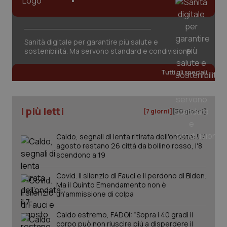
Sanità digitale per garantire più salute e
sostenibilità. Ma servono standard e condivisione
tracking-sites-ironfish-
www.quotidianosanita.it
4
Tutti gli speciali
tracking-enable
settim
2 gior
I più letti
[7 giorni]
[30 giorni]
tracking-sites-ironfish-
www.quotidianosanita.it
4
session-id
settim
Caldo, segnali di lenta ritirata dell'ondata: il 7
2 gior
agosto restano 26 città da bollino rosso, l'8
scendono a 19
Covid. Il silenzio di Fauci e il perdono di Biden.
_ga
1 anno
Google LLC
Ma il Quinto Emendamento non è
mes
.quotidianosanita.it
un’ammissione di colpa
Caldo estremo, FADOI: “Sopra i 40 gradi il
corpo può non riuscire più a disperdere il