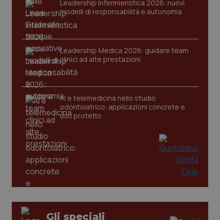
VISITOR_PRIVACY_METADATA
5 mesi
YouTube
Leadership Infermieristica 2026: nuovi
settim
.youtube.com
modelli di responsabilità e autonomia
Leadership Medica 2026: guidare team
clinici ad alte prestazioni
AI e telemedicina nello studio
odontoiatrico: applicazioni concrete e
uso protetto
CookieScriptConsent
5 mesi
CookieScript
settim
www.quotidianosanita.it
Gli speciali