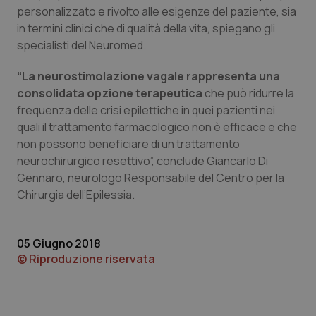
personalizzato e rivolto alle esigenze del paziente, sia
Piemonte
HIV
in termini clinici che di qualità della vita, spiegano gli
specialisti del Neuromed.
Provincia Autonoma di Bolzano
Infezioni & Febbre
“La neurostimolazione vagale rappresenta una
consolidata opzione terapeutica
che può ridurre la
Provincia Autonoma di Trento
Ipertensione & Scompenso
frequenza delle crisi epilettiche in quei pazienti nei
quali il trattamento farmacologico non è efficace e che
Puglia
Malattie rare
non possono beneficiare di un trattamento
neurochirurgico resettivo”, conclude Giancarlo Di
Sardegna
Malattia di Crohn & Rettocolite Ulcerosa
Gennaro, neurologo Responsabile del Centro per la
Chirurgia dell’Epilessia.
Sicilia
Neuroscienze & patologie neurodegenerative
05 Giugno 2018
Toscana
Obesità
© Riproduzione riservata
Umbria
Oftalmologia