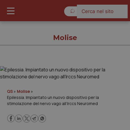
Sabato 8 Agosto 2026
Molise
Molise
Cronache
QS
»
Molise
»
Epilessia. Impiantato un nuovo dispositivo per la
Governo e Parlamento
stimolazione del nervo vago all’Irccs Neuromed
Regioni e Asl
Lavoro e Professioni