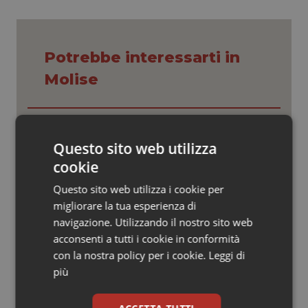
Valle D’Aosta
Oncodermatologia
Veneto
Oncoematologia
Potrebbe interessarti in
Oncologia & Nutrizione
Molise
Psoriasi & pelle
Settimana della Scienza dello
Spallanzani: capire la ricerca per
Quotidiano Cardiologia
Questo sito web utilizza
comprendere il presente
cookie
Quotidiano Chirurgia
Questo sito web utilizza i cookie per
Regione Lombardia scrive al ministro
Schillaci: “Gli attuali indicatori non
migliorare la tua esperienza di
fotografano la qualità reale del Ssn”
Quotidiano Oncologia
navigazione. Utilizzando il nostro sito web
acconsenti a tutti i cookie in conformità
Quotidiano Pediatria
con la nostra policy per i cookie.
Case di comunità. La sfida ora è
Leggi di
riempirle di professionisti e servizi. Il
più
punto della Conferenza delle Regioni
Rene & patologie urogenitali