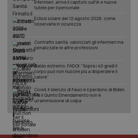
infermieri, arriva il capitolo sull'IA e nuove
2 gior
tutele per il personale
Eclissi solare del 12 agosto 2026, come
osservarla in sicurezza
tracking-sites-ironfish-
www.quotidianosanita.it
4
session-id
settim
2 gior
Contratto sanità, valorizzati gli infermieri ma
penalizzate le altre professioni
_ga
1 anno
Google LLC
Caldo estremo, FADOI: “Sopra i 40 gradi il
mes
.quotidianosanita.it
corpo può non riuscire più a disperdere il
calore”
Covid. Il silenzio di Fauci e il perdono di Biden.
Ma il Quinto Emendamento non è
un’ammissione di colpa