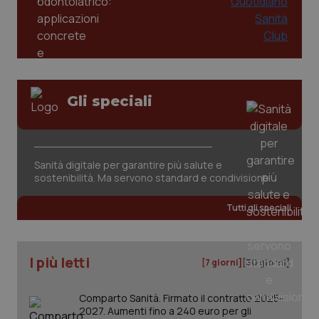
Gli speciali
CookieScriptConsent
5 mesi
CookieScript
settim
www.quotidianosanita.it
Sanità digitale per garantire più salute e
sostenibilità. Ma servono standard e condivisione
Tutti gli speciali
I più letti
[7 giorni]
[30 giorni]
Comparto Sanità. Firmato il contratto 2025-
tracking-sites-ironfish-
www.quotidianosanita.it
4
2027. Aumenti fino a 240 euro per gli
tracking-enable
settim