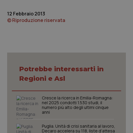
Piemonte
HIV
12 Febbraio 2013
© Riproduzione riservata
Provincia Autonoma di Bolzano
Infezioni & Febbre
Provincia Autonoma di Trento
Ipertensione & Scompenso
Puglia
Malattie rare
Potrebbe interessarti in
Sardegna
Malattia di Crohn & Rettocolite Ulcerosa
Regioni e Asl
Sicilia
Neuroscienze & patologie neurodegenerative
Cresce la ricerca in Emilia-Romagna:
Toscana
Obesità
nel 2025 condotti 1.530 studi, il
numero più alto degli ultimi cinque
anni
Umbria
Oftalmologia
Puglia. Unità di crisi sanitaria al lavoro,
Decaro accelera su 118, liste d’attesa