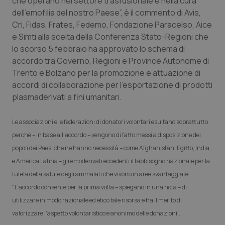
che operano nel settore trasfusionale e nella cura
Calabria
Asma & BPCO
dell’emofilia del nostro Paese”, è il commento di Avis,
Cri, Fidas, Frates, Fedemo, Fondazione Paracelso, Aice
Campania
Car-T
e Simti alla scelta della Conferenza Stato-Regioni che
lo scorso 5 febbraio ha approvato lo schema di
Emilia-Romagna
Colesterolo & coronaropatie
accordo tra Governo, Regioni e Province Autonome di
Trento e Bolzano per la promozione e attuazione di
accordi di collaborazione per l’esportazione di prodotti
Friuli Venezia Giulia
Dermatite Atopica
plasmaderivati a fini umanitari.
Lazio
Diabete & glucometri
Le associazioni e le federazioni di donatori volontari esultano soprattutto
perché – in base all’accordo – vengono di fatto messi a disposizione dei
Liguria
Disturbi dell’umore
popoli dei Paesi che ne hanno necessità – come Afghanistan, Egitto, India,
e America Latina – gli emoderivati eccedenti il fabbisogno nazionale per la
Lombardia
Dolore
tutela della salute degli ammalati che vivono in aree svantaggiate.
“L’accordo consente per la prima volta – spiegano in una nota – di
Marche
Donna & Salute
utilizzare in modo razionale ed etico tale risorsa e ha il merito di
valorizzare l’aspetto volontaristico e anonimo delle donazioni”.
Molise
Epatiti