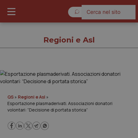
Venerdì 7 Agosto 2026
Regioni e Asl
Regioni e Asl
Cronache
QS
»
Regioni e Asl
»
Esportazione plasmaderivati. Associazioni donatori
Governo e Parlamento
volontari: “Decisione di portata storica”
Regioni e Asl
Lavoro e Professioni