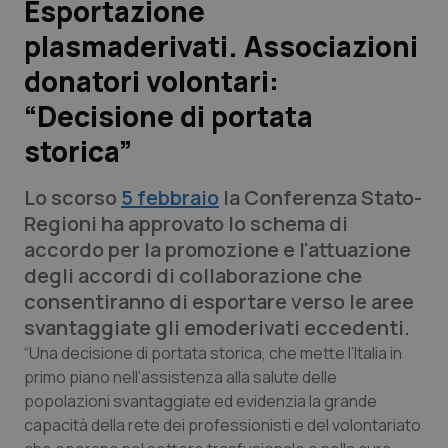
Esportazione
plasmaderivati. Associazioni
Scienza e Farmaci
donatori volontari:
Studi e Analisi
“Decisione di portata
storica”
Lettere al direttore
Lo scorso
5 febbraio
la Conferenza Stato-
Edizioni Regionali
Regioni ha approvato lo schema di
accordo per la promozione e l'attuazione
QS Pro
degli accordi di collaborazione che
consentiranno di esportare verso le aree
Professionisti Sanitari.AI
svantaggiate gli emoderivati eccedenti.
“Una decisione di portata storica, che mette l’Italia in
Abruzzo
QS Pro Gold
primo piano nell’assistenza alla salute delle
popolazioni svantaggiate ed evidenzia la grande
QS Club
Newsletter
Basilicata
Artrite & artrosi
capacità della rete dei professionisti e del volontariato