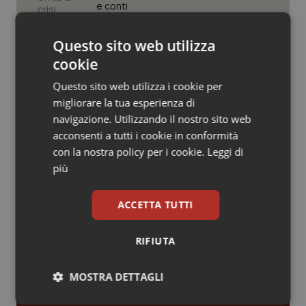
Valle D’Aosta
Oncodermatologia
e conti
Veneto
Oncoematologia
Questo sito web utilizza
Farmaci. Puglia, dal 3 agosto alert
informatico per segnalare l’esistenza
cookie
di un equivalente meno costoso
Oncologia & Nutrizione
Questo sito web utilizza i cookie per
migliorare la tua esperienza di
Psoriasi & pelle
Influenza. Dal 1° ottobre al via la
navigazione. Utilizzando il nostro sito web
campagna vaccinale 2026/2027 in
acconsenti a tutti i cookie in conformità
Lombardia
Quotidiano Cardiologia
con la nostra policy per i cookie.
Leggi di
più
Quotidiano Chirurgia
ACCETTA TUTTI
Quotidiano Oncologia
Ultime analisi e review da QS Pro
RIFIUTA
Gold
Quotidiano Pediatria
MOSTRA DETTAGLI
Cloud sanitario: infrastrutture,
Rene & patologie urogenitali
compliance, GDPR e Risk management