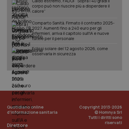
Caldo estremo, FADOI: “Sopra i 40 gradi il
corpo può non riuscire più a disperdere il
calore”
Comparto Sanità. Firmato il contratto 2025-
2027. Aumenti fino a 240 euro per gli
infermieri, arriva il capitolo sull'IA e nuove
tutele per il personale
Eclissi solare del 12 agosto 2026, come
osservarla in sicurezza
Quotidiano online
Copyright 2013-2026
d'informazione sanitaria
© Homnya Srl
Tutti i diritti sono
riservati
PHPSESSID
Sessio
PHP.net
Direttore
www.quotidianosanita.it