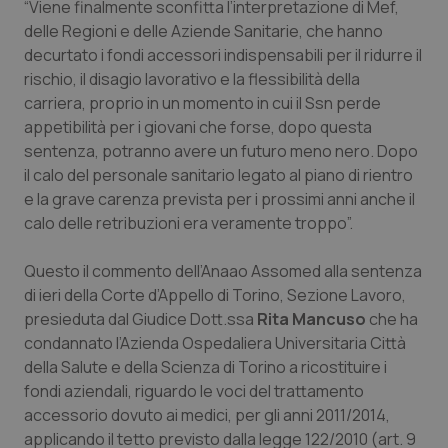
“Viene finalmente sconfitta l’interpretazione di Mef,
Calabria
Asma & BPCO
delle Regioni e delle Aziende Sanitarie, che hanno
decurtato i fondi accessori indispensabili per il ridurre il
Campania
Car-T
rischio, il disagio lavorativo e la flessibilità della
carriera, proprio in un momento in cui il Ssn perde
Emilia-Romagna
Colesterolo & coronaropatie
appetibilità per i giovani che forse, dopo questa
sentenza, potranno avere un futuro meno nero. Dopo
Friuli Venezia Giulia
Dermatite Atopica
il calo del personale sanitario legato al piano di rientro
e la grave carenza prevista per i prossimi anni anche il
Lazio
Diabete & glucometri
calo delle retribuzioni era veramente troppo”.
Questo il commento dell’Anaao Assomed alla sentenza
Liguria
Disturbi dell’umore
di ieri della Corte d’Appello di Torino, Sezione Lavoro,
presieduta dal Giudice Dott.ssa
Rita Mancuso
che ha
Lombardia
Dolore
condannato l’Azienda Ospedaliera Universitaria Città
della Salute e della Scienza di Torino a ricostituire i
Marche
Donna & Salute
fondi aziendali, riguardo le voci del trattamento
accessorio dovuto ai medici, per gli anni 2011/2014,
Molise
Epatiti
applicando il tetto previsto dalla legge 122/2010 (art. 9