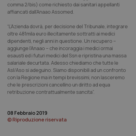
comma 2/bis) come richiesto dai sanitari appellanti
Piemonte
HIV
affiancati dall’Anaao Assomed.
Provincia Autonoma di Bolzano
Infezioni & Febbre
“L’Azienda dovrà, per decisione del Tribunale, integrare
oltre 481mila euro illecitamente sottratti ai medici
dipendenti, negli anni in questione. Un recupero –
Provincia Autonoma di Trento
Ipertensione & Scompenso
aggiunge l’Anaao – che incoraggia i medici ormai
esausti ed i futuri medici del Ssn e ripristina una massa
Puglia
Malattie rare
salariale decurtata. Adesso chiediamo che tutte le
Asl/Aso si adeguino. Siamo disponibili ad un confronto
Sardegna
Malattia di Crohn & Rettocolite Ulcerosa
con la Regione ma in tempi brevissimi, non lasceremo
che le prescrizioni cancellino un diritto ad equa
Sicilia
Neuroscienze & patologie neurodegenerative
retribuzione contrattualmente sancita”.
Toscana
Obesità
08 Febbraio 2019
© Riproduzione riservata
Umbria
Oftalmologia