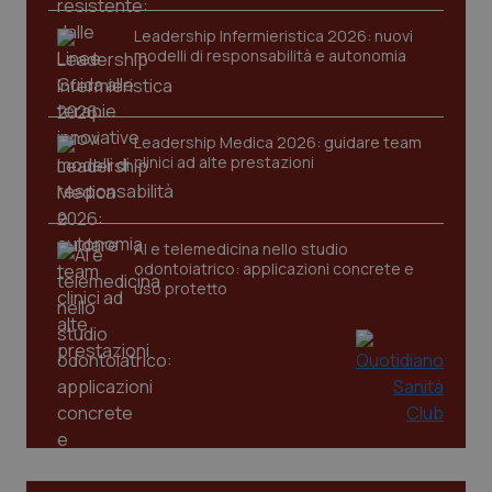
VISITOR_PRIVACY_METADATA
5 mesi
YouTube
settim
.youtube.com
Leadership Infermieristica 2026: nuovi
modelli di responsabilità e autonomia
Leadership Medica 2026: guidare team
clinici ad alte prestazioni
AI e telemedicina nello studio
odontoiatrico: applicazioni concrete e
uso protetto
CookieScriptConsent
5 mesi
CookieScript
settim
www.quotidianosanita.it