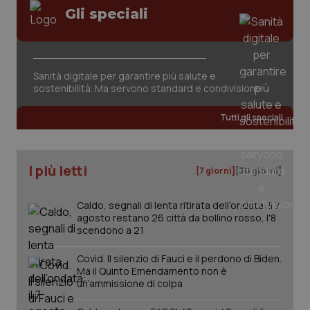
Gli speciali
Sanità digitale per garantire più salute e
sostenibilità. Ma servono standard e condivisione
tracking-sites-ironfish-
www.quotidianosanita.it
4
tracking-enable
settim
Tutti gli speciali
2 gior
I più letti
[7 giorni]
[30 giorni]
tracking-sites-ironfish-
www.quotidianosanita.it
4
session-id
settim
2 gior
Caldo, segnali di lenta ritirata dell'ondata: il 7
agosto restano 26 città da bollino rosso, l'8
scendono a 21
_ga
1 anno
Google LLC
Covid. Il silenzio di Fauci e il perdono di Biden.
mes
.quotidianosanita.it
Ma il Quinto Emendamento non è
un’ammissione di colpa