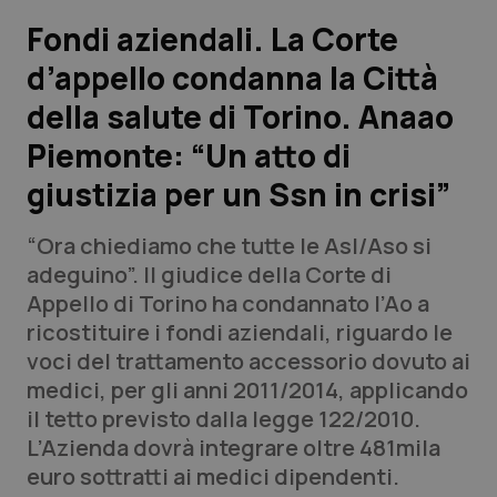
Fondi aziendali. La Corte
Scienza e Farmaci
d’appello condanna la Città
della salute di Torino. Anaao
Studi e Analisi
Piemonte: “Un atto di
Lettere al direttore
giustizia per un Ssn in crisi”
Edizioni Regionali
“Ora chiediamo che tutte le Asl/Aso si
adeguino”. Il giudice della Corte di
QS Pro
Appello di Torino ha condannato l’Ao a
ricostituire i fondi aziendali, riguardo le
Professionisti Sanitari.AI
voci del trattamento accessorio dovuto ai
medici, per gli anni 2011/2014, applicando
Abruzzo
QS Pro Gold
il tetto previsto dalla legge 122/2010.
L’Azienda dovrà integrare oltre 481mila
QS Club
Newsletter
Basilicata
Artrite & artrosi
euro sottratti ai medici dipendenti.