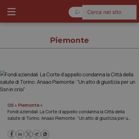
Venerdì 7 Agosto 2026
Piemonte
Piemonte
Cronache
Governo e Parlamento
QS
»
Piemonte
»
Fondi aziendali. La Corte d’appello condanna la Città della
salute di Torino. Anaao Piemonte: “Un atto di giustizia per un
Regioni e Asl
Ssn in crisi”
Lavoro e Professioni