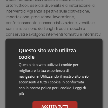
ortofrutticoli, esercizi di vendita e di ristorazione, di
Salute orale & impianti
interventi di vigilanza ispettiva sulla coltivazione,
importazione, produzione, lavorazione,
Sangue & coagulazione
confezionamento, commercializzazione, vendita e
somministrazione dei funghi freschi, secchi e
Tiroide
conservati e svolgono interventi formativi e informativi
diretti alla popolazione e agli operatori del settore
Tumore al seno
ortofrutticolo e della ristorazione e svolgono
Questo sito web utilizza
interventi in occasione di eventuali intossicazioni
Tumore ovarico
cookie
derivanti dal consumo di funghi posti in vendita presso
privati o pubblici esercizi.
Questo sito web utilizza i cookie per
Tumori del Polmone & Testa Collo
migliorare la tua esperienza di
navigazione. Utilizzando il nostro sito web
04 Novembre 2019
Tumori gastrointestinali
acconsenti a tutti i cookie in conformità
© Riproduzione riservata
con la nostra policy per i cookie.
Leggi di
Ulcera & Reflusso
più
Vaccini
ACCETTA TUTTI