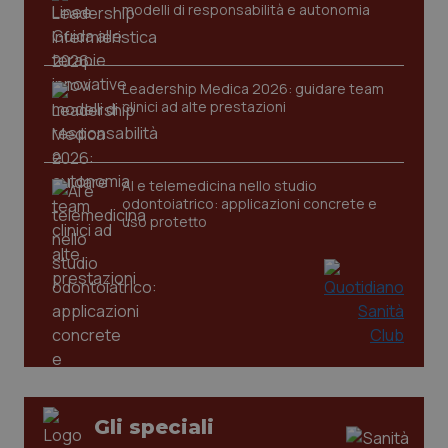
modelli di responsabilità e autonomia
Leadership Medica 2026: guidare team
clinici ad alte prestazioni
tracking-sites-ironfish-
www.quotidianosanita.it
4
tracking-enable
settim
2 gior
AI e telemedicina nello studio
odontoiatrico: applicazioni concrete e
uso protetto
tracking-sites-ironfish-
www.quotidianosanita.it
4
session-id
settim
2 gior
_ga
1 anno
Google LLC
mes
.quotidianosanita.it
Gli speciali