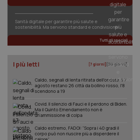
Sanità digitale per garantire più salute e
sostenibilità. Ma servono standard e condivisione
Tutti gli speciali
I più letti
[7 giorni]
[30 giorni]
Caldo, segnali di lenta ritirata dell'ondata: il 7
agosto restano 26 città da bollino rosso, l'8
scendono a 19
Covid. Il silenzio di Fauci e il perdono di Biden.
Ma il Quinto Emendamento non è
un’ammissione di colpa
PHPSESSID
Sessio
PHP.net
Caldo estremo, FADOI: “Sopra i 40 gradi il
www.quotidianosanita.it
corpo può non riuscire più a disperdere il
calore”