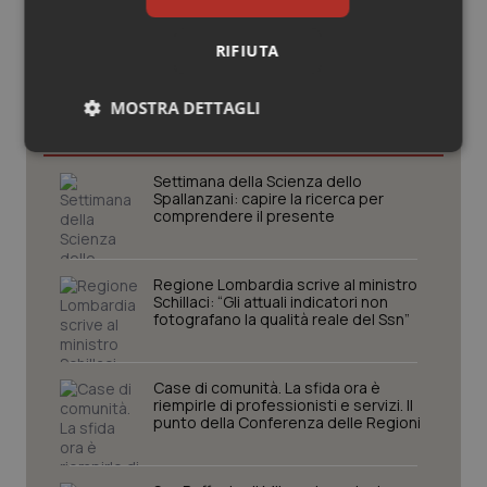
RIFIUTA
Potrebbe interessarti in
Lombardia
MOSTRA DETTAGLI
Necessari
Statistici
Marketing
Settimana della Scienza dello
Spallanzani: capire la ricerca per
comprendere il presente
Regione Lombardia scrive al ministro
Schillaci: “Gli attuali indicatori non
Necessari
Statistici
Marketing
fotografano la qualità reale del Ssn”
I cookie necessari contribuiscono a rendere fruibile il
sito web abilitandone funzionalità di base quali la
navigazione sulle pagine e l'accesso alle aree
Case di comunità. La sfida ora è
protette del sito. Il sito web non è in grado di
riempirle di professionisti e servizi. Il
funzionare correttamente senza questi cookie.
punto della Conferenza delle Regioni
Nome
Fornitore
/
Dominio
Scaden
VISITOR_PRIVACY_METADATA
5 mesi
YouTube