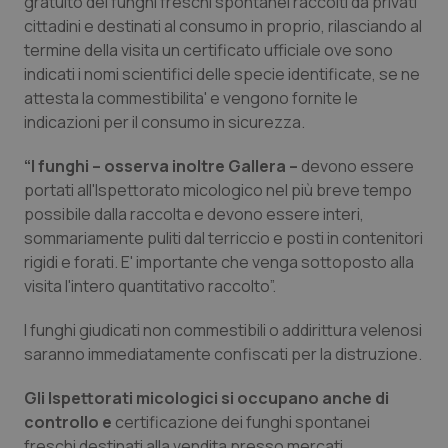
gratuito dei funghi freschi spontanei raccolti da privati
Valle D’Aosta
Oncodermatologia
cittadini e destinati al consumo in proprio, rilasciando al
termine della visita un certificato ufficiale ove sono
Veneto
Oncoematologia
indicati i nomi scientifici delle specie identificate, se ne
attesta la commestibilita' e vengono fornite le
Oncologia & Nutrizione
indicazioni per il consumo in sicurezza.
Psoriasi & pelle
“I funghi – osserva inoltre Gallera –
devono essere
portati all'Ispettorato micologico nel più breve tempo
Quotidiano Cardiologia
possibile dalla raccolta e devono essere interi,
sommariamente puliti dal terriccio e posti in contenitori
rigidi e forati. E' importante che venga sottoposto alla
Quotidiano Chirurgia
visita l'intero quantitativo raccolto”.
Quotidiano Oncologia
I funghi giudicati non commestibili o addirittura velenosi
saranno immediatamente confiscati per la distruzione.
Quotidiano Pediatria
Gli Ispettorati micologici si occupano anche di
Rene & patologie urogenitali
controllo e
certificazione dei funghi spontanei
freschi destinati alla vendita presso mercati