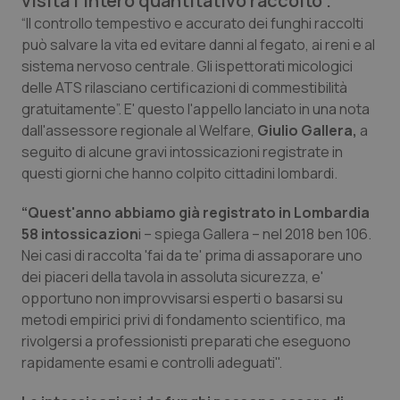
visita l'intero quantitativo raccolto”.
Calabria
Asma & BPCO
“Il controllo tempestivo e accurato dei funghi raccolti
può salvare la vita ed evitare danni al fegato, ai reni e al
Campania
Car-T
sistema nervoso centrale. Gli ispettorati micologici
delle ATS rilasciano certificazioni di commestibilità
Emilia-Romagna
Colesterolo & coronaropatie
gratuitamente”. E' questo l'appello lanciato in una nota
dall'assessore regionale al Welfare,
Giulio Gallera,
a
seguito di alcune gravi intossicazioni registrate in
Friuli Venezia Giulia
Dermatite Atopica
questi giorni che hanno colpito cittadini lombardi.
Lazio
Diabete & glucometri
“Quest'anno abbiamo già registrato in Lombardia
58 intossicazion
i – spiega Gallera – nel 2018 ben 106.
Liguria
Disturbi dell’umore
Nei casi di raccolta 'fai da te' prima di assaporare uno
dei piaceri della tavola in assoluta sicurezza, e'
Lombardia
Dolore
opportuno non improvvisarsi esperti o basarsi su
metodi empirici privi di fondamento scientifico, ma
Marche
Donna & Salute
rivolgersi a professionisti preparati che eseguono
rapidamente esami e controlli adeguati".
Molise
Epatiti