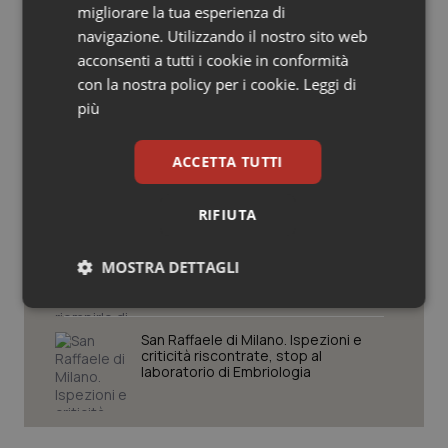
migliorare la tua esperienza di
Salute orale & impianti
navigazione. Utilizzando il nostro sito web
Settimana della Scienza dello
acconsenti a tutti i cookie in conformità
Spallanzani: capire la ricerca per
Sangue & coagulazione
con la nostra policy per i cookie.
Leggi di
comprendere il presente
più
Tiroide
Regione Lombardia scrive al ministro
ACCETTA TUTTI
Schillaci: “Gli attuali indicatori non
Tumore al seno
fotografano la qualità reale del Ssn”
RIFIUTA
Tumore ovarico
Case di comunità. La sfida ora è
riempirle di professionisti e servizi. Il
MOSTRA DETTAGLI
punto della Conferenza delle Regioni
Tumori del Polmone & Testa Collo
Necessari
Statistici
Marketing
Tumori gastrointestinali
San Raffaele di Milano. Ispezioni e
criticità riscontrate, stop al
laboratorio di Embriologia
Ulcera & Reflusso
Vaccini