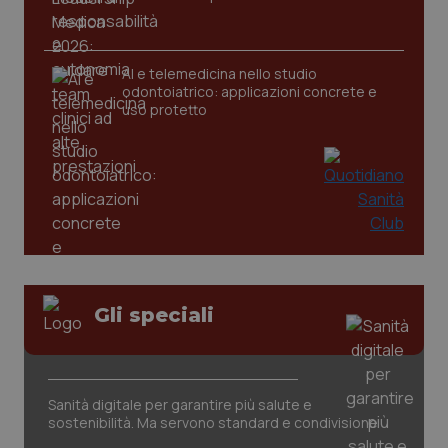
CookieScriptConsent
5 mesi
CookieScript
settim
www.quotidianosanita.it
AI e telemedicina nello studio
odontoiatrico: applicazioni concrete e
uso protetto
tracking-sites-ironfish-
www.quotidianosanita.it
4
tracking-enable
settim
Gli speciali
2 gior
Sanità digitale per garantire più salute e
tracking-sites-ironfish-
www.quotidianosanita.it
4
session-id
settim
sostenibilità. Ma servono standard e condivisione
2 gior