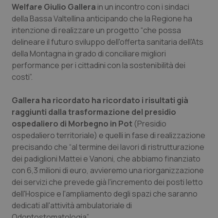
Welfare Giulio Gallera
Calabria
Asma & BPCO
in un incontro con i sindaci
della Bassa Valtellina anticipando che la Regione ha
intenzione di realizzare un progetto “che possa
Campania
Car-T
delineare il futuro sviluppo dell'offerta sanitaria dell'Ats
della Montagna in grado di conciliare migliori
Emilia-Romagna
Colesterolo & coronaropatie
performance per i cittadini con la sostenibilità dei
costi”.
Friuli Venezia Giulia
Dermatite Atopica
Gallera ha ricordato ha ricordato i risultati già
Lazio
Diabete & glucometri
raggiunti dalla trasformazione del presidio
ospedaliero di Morbegno in Pot
(Presidio
Liguria
Disturbi dell’umore
ospedaliero territoriale) e quelli in fase di realizzazione
precisando che “al termine dei lavori di ristrutturazione
dei padiglioni Mattei e Vanoni, che abbiamo finanziato
Lombardia
Dolore
con 6,3 milioni di euro, avvieremo una riorganizzazione
dei servizi che prevede già l'incremento dei posti letto
Marche
Donna & Salute
dell'Hospice e l'ampliamento degli spazi che saranno
dedicati all'attività ambulatoriale di
Molise
Epatiti
Odontostomatologia”.