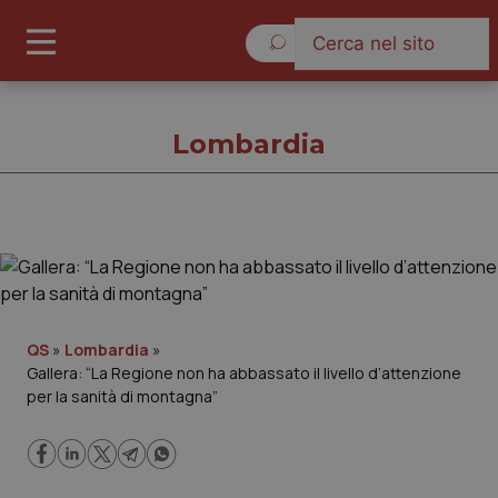
Domenica 9 Agosto 2026
Lombardia
Lombardia
Cronache
QS
»
Lombardia
»
Gallera: “La Regione non ha abbassato il livello d’attenzione
Governo e Parlamento
per la sanità di montagna”
Regioni e Asl
Lavoro e Professioni