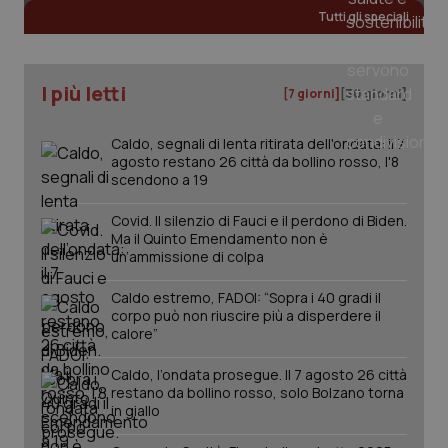
Tutti gli speciali
_ga
1 anno
Google LLC
mes
.quotidianosanita.it
I più letti
[7 giorni]
[30 giorni]
Caldo, segnali di lenta ritirata dell'ondata: il 7
agosto restano 26 città da bollino rosso, l'8
scendono a 19
Covid. Il silenzio di Fauci e il perdono di Biden.
Ma il Quinto Emendamento non è
un’ammissione di colpa
Caldo estremo, FADOI: “Sopra i 40 gradi il
corpo può non riuscire più a disperdere il
calore”
Caldo, l’ondata prosegue. Il 7 agosto 26 città
restano da bollino rosso, solo Bolzano torna
in giallo