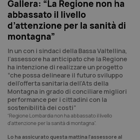
Gallera: “La Regione non ha
abbassato il livello
Scienza e Farmaci
d’attenzione per la sanità di
Studi e Analisi
montagna”
Lettere al direttore
In un con i sindaci della Bassa Valtellina,
l’assessore ha anticipato che la Regione
Edizioni Regionali
ha intenzione di realizzare un progetto
“che possa delineare il futuro sviluppo
QS Pro
dell'offerta sanitaria dell'Ats della
Montagna in grado di conciliare migliori
Professionisti Sanitari.AI
performance per i cittadini con la
sostenibilità dei costi”
Abruzzo
QS Pro Gold
“Regione Lombardia non ha abbassato il livello
d'attenzione per la sanità di montagna”.
QS Club
Newsletter
Basilicata
Artrite & artrosi
Lo ha assicurato questa mattina l’assessore al