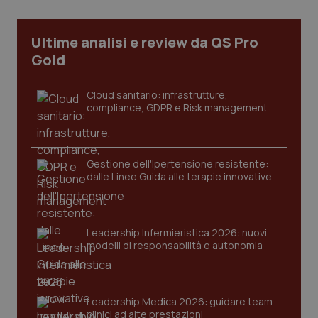
Necessari
Statistici
Marketing
I cookie necessari contribuiscono a rendere fruibile il
Ultime analisi e review da QS Pro
sito web abilitandone funzionalità di base quali la
navigazione sulle pagine e l'accesso alle aree
Gold
protette del sito. Il sito web non è in grado di
funzionare correttamente senza questi cookie.
Cloud sanitario: infrastrutture,
Nome
Fornitore
/
Dominio
Scaden
compliance, GDPR e Risk management
VISITOR_PRIVACY_METADATA
5 mesi
YouTube
settim
.youtube.com
Gestione dell'Ipertensione resistente:
dalle Linee Guida alle terapie innovative
Leadership Infermieristica 2026: nuovi
modelli di responsabilità e autonomia
Leadership Medica 2026: guidare team
clinici ad alte prestazioni