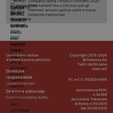
Comparto Sanità. Firmato il contratto 2025-
2027. Aumenti fino a 240 euro per gli
infermieri, arriva il capitolo sull'IA e nuove
tutele per il personale
PHPSESSID
Sessio
PHP.net
www.quotidianosanita.it
Quotidiano online
Copyright 2013-2026
d'informazione sanitaria
© Homnya Srl
Tutti i diritti sono
riservati
Direttore
responsabile
P.I. e C.F. 13026241003
Luciano Fassari
Iscrizione al ROC
Direttore editoriale
n.34308
Francesco Maria Avitto
Iscrizione Tribunale
di Roma n.115/2013
del 22/05/2013