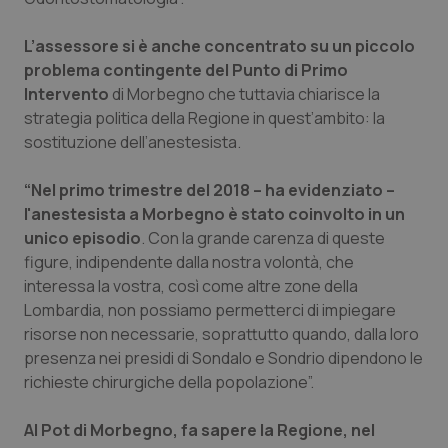
Piemonte
HIV
L’assessore si è anche concentrato su un piccolo
problema contingente del Punto di Primo
Provincia Autonoma di Bolzano
Infezioni & Febbre
Intervento
di Morbegno che tuttavia chiarisce la
strategia politica della Regione in quest’ambito: la
Provincia Autonoma di Trento
Ipertensione & Scompenso
sostituzione dell’anestesista.
“Nel primo trimestre del 2018 – ha evidenziato –
Puglia
Malattie rare
l'anestesista a Morbegno è stato coinvolto in un
unico episodio
. Con la grande carenza di queste
Sardegna
Malattia di Crohn & Rettocolite Ulcerosa
figure, indipendente dalla nostra volontà, che
interessa la vostra, così come altre zone della
Sicilia
Neuroscienze & patologie neurodegenerative
Lombardia, non possiamo permetterci di impiegare
risorse non necessarie, soprattutto quando, dalla loro
Toscana
Obesità
presenza nei presidi di Sondalo e Sondrio dipendono le
richieste chirurgiche della popolazione”.
Umbria
Oftalmologia
Al Pot di Morbegno, fa sapere la Regione, nel