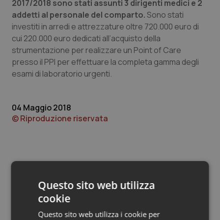
Valle D’Aosta
Oncodermatologia
2017/2018 sono stati assunti 3 dirigenti medici e 2
addetti al personale del comparto.
Sono stati
investiti in arredi e attrezzature oltre 720.000 euro di
Veneto
Oncoematologia
cui 220.000 euro dedicati all’acquisto della
strumentazione per realizzare un Point of Care
Oncologia & Nutrizione
presso il PPI per effettuare la completa gamma degli
esami di laboratorio urgenti.
Psoriasi & pelle
Quotidiano Cardiologia
04 Maggio 2018
© Riproduzione riservata
Quotidiano Chirurgia
Quotidiano Oncologia
Quotidiano Pediatria
Questo sito web utilizza
cookie
Potrebbe interessarti in
Rene & patologie urogenitali
Lombardia
Questo sito web utilizza i cookie per