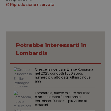
© Riproduzione riservata
Nome
Fornitore
/
Dominio
Scaden
VISITOR_PRIVACY_METADATA
5 mesi
YouTube
settim
.youtube.com
Potrebbe interessarti in
Lombardia
Cresce la ricerca in Emilia-Romagna:
nel 2025 condotti 1.530 studi, il
numero più alto degli ultimi cinque
anni
Lombardia, nuove misure per liste
CookieScriptConsent
5 mesi
CookieScript
settim
d’attesa e sanità territoriale.
www.quotidianosanita.it
Bertolaso: “Sistema più vicino ai
cittadini”