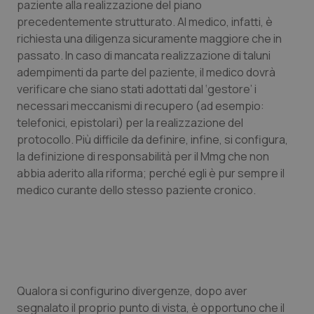
paziente alla realizzazione del piano
precedentemente strutturato. Al medico, infatti, è
Piemonte
HIV
richiesta una diligenza sicuramente maggiore che in
passato. In caso di mancata realizzazione di taluni
Provincia Autonoma di Bolzano
Infezioni & Febbre
adempimenti da parte del paziente, il medico dovrà
verificare che siano stati adottati dal ‘gestore’ i
Provincia Autonoma di Trento
Ipertensione & Scompenso
necessari meccanismi di recupero (ad esempio:
telefonici, epistolari) per la realizzazione del
Puglia
Malattie rare
protocollo. Più difficile da definire, infine, si configura,
la definizione di responsabilità per il Mmg che non
Sardegna
Malattia di Crohn & Rettocolite Ulcerosa
abbia aderito alla riforma; perché egli è pur sempre il
medico curante dello stesso paziente cronico.
Sicilia
Neuroscienze & patologie neurodegenerative
Toscana
Obesità
Umbria
Oftalmologia
Qualora si configurino divergenze, dopo aver
segnalato il proprio punto di vista, è opportuno che il