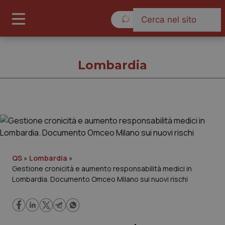
Venerdì 7 Agosto 2026
Lombardia
Lombardia
Cronache
QS
»
Lombardia
»
Gestione cronicità e aumento responsabilità medici in
Governo e Parlamento
Lombardia. Documento Omceo Milano sui nuovi rischi
Regioni e Asl
Lavoro e Professioni