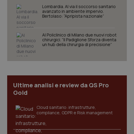
Lombardia. Al via il soccorso sanitario
avanzato in ambiente impervio.
Bertolaso: “Apripista nazionale”
Al Policlinico di Milano due nuovi robot
chirurgici. “Il Padiglione Sforza diventa
un hub della chirurgia di precisione”
tracking-sites-ironfish-
www.quotidianosanita.it
4
tracking-enable
settim
2 gior
Ultime analisi e review da QS Pro
tracking-sites-ironfish-
www.quotidianosanita.it
4
Gold
session-id
settim
2 gior
Cloud sanitario: infrastrutture,
compliance, GDPR e Risk management
_ga
1 anno
Google LLC
mes
.quotidianosanita.it