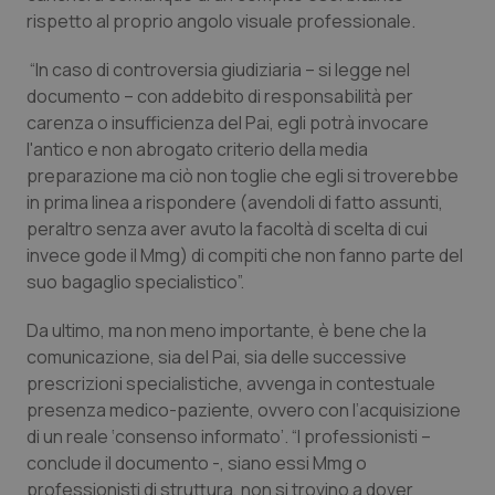
rispetto al proprio angolo visuale professionale.
Salute orale & impianti
“In caso di controversia giudiziaria – si legge nel
Sangue & coagulazione
documento – con addebito di responsabilità per
carenza o insufficienza del Pai, egli potrà invocare
Tiroide
l'antico e non abrogato criterio della media
preparazione ma ciò non toglie che egli si troverebbe
Tumore al seno
in prima linea a rispondere (avendoli di fatto assunti,
peraltro senza aver avuto la facoltà di scelta di cui
Tumore ovarico
invece gode il Mmg) di compiti che non fanno parte del
suo bagaglio specialistico”.
Tumori del Polmone & Testa Collo
Da ultimo, ma non meno importante, è bene che la
comunicazione, sia del Pai, sia delle successive
Tumori gastrointestinali
prescrizioni specialistiche, avvenga in contestuale
presenza medico-paziente, ovvero con l’acquisizione
Ulcera & Reflusso
di un reale ‘consenso informato’. “I professionisti –
conclude il documento -, siano essi Mmg o
Vaccini
professionisti di struttura, non si trovino a dover