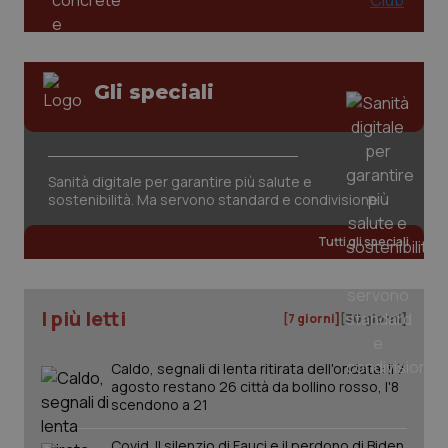
PHPSESSID
Sessio
PHP.net
www.quotidianosanita.it
Gli speciali
Sanità digitale per garantire più salute e
sostenibilità. Ma servono standard e condivisione
Tutti gli speciali
I più letti
[7 giorni]
[30 giorni]
Caldo, segnali di lenta ritirata dell'ondata: il 7
_ga_KM60CM4NPH
.quotidianosanita.it
1 anno
agosto restano 26 città da bollino rosso, l'8
mes
scendono a 21
Covid. Il silenzio di Fauci e il perdono di Biden.