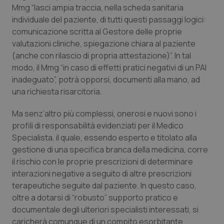
Valle D’Aosta
Oncodermatologia
Mmg “lasci ampia traccia, nella scheda sanitaria
individuale del paziente, di tutti questi passaggi logici:
Veneto
Oncoematologia
comunicazione scritta al Gestore delle proprie
valutazioni cliniche, spiegazione chiara al paziente
Oncologia & Nutrizione
(anche con rilascio di propria attestazione)”. In tal
modo, il Mmg “in caso di effetti pratici negativi di un PAI
Psoriasi & pelle
inadeguato”, potrà opporsi, documenti alla mano, ad
una richiesta risarcitoria.
Quotidiano Cardiologia
Ma senz’altro più complessi, onerosi e nuovi sono i
profili di responsabilità evidenziati per il Medico
Quotidiano Chirurgia
Specialista, il quale, essendo esperto e titolato alla
gestione di una specifica branca della medicina, corre
Quotidiano Oncologia
il rischio con le proprie prescrizioni di determinare
interazioni negative a seguito di altre prescrizioni
Quotidiano Pediatria
terapeutiche seguite dal paziente. In questo caso,
oltre a dotarsi di “robusto” supporto pratico e
Rene & patologie urogenitali
documentale degli ulteriori specialisti interessati, si
caricherà comunque di un compito esorbitante