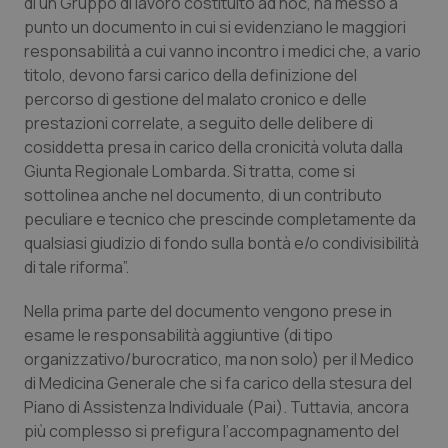
di un Gruppo di lavoro costituito
ad hoc
, ha messo a
Calabria
Asma & BPCO
punto un documento in cui si evidenziano le maggiori
responsabilità a cui vanno incontro i medici che, a vario
Campania
Car-T
titolo, devono farsi carico della definizione del
percorso di gestione del malato cronico e delle
Emilia-Romagna
Colesterolo & coronaropatie
prestazioni correlate, a seguito delle delibere di
cosiddetta presa in carico della cronicità voluta dalla
Friuli Venezia Giulia
Dermatite Atopica
Giunta Regionale Lombarda. Si tratta, come si
sottolinea anche nel documento, di un contributo
peculiare e tecnico che prescinde completamente da
Lazio
Diabete & glucometri
qualsiasi giudizio di fondo sulla bontà e/o condivisibilità
di tale riforma”.
Liguria
Disturbi dell’umore
Nella prima parte del documento vengono prese in
Lombardia
Dolore
esame le responsabilità aggiuntive (di tipo
organizzativo/burocratico, ma non solo) per il Medico
Marche
Donna & Salute
di Medicina Generale che si fa carico della stesura del
Piano di Assistenza Individuale (Pai). Tuttavia, ancora
Molise
Epatiti
più complesso si prefigura l’accompagnamento del