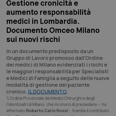
Gestione cronicità e
aumento responsabilità
Scienza e Farmaci
medici in Lombardia.
Studi e Analisi
Documento Omceo Milano
sui nuovi rischi
Lettere al direttore
In un documento predisposto da un
Edizioni Regionali
Gruppo di Lavoro promosso dall'Ordine
dei medici di Milano evidenziati i rischi e
QS Pro
le maggiori responsabilità per Specialisti
e Medici di Famiglia a seguito delle nuove
Professionisti Sanitari.AI
modalità di gestione del paziente
cronico.
IL DOCUMENTO
.
Abruzzo
QS Pro Gold
“L’Ordine Provinciale dei Medici Chirurghi e degli
Odontoiatri di Milano, che mi onoro di presiedere – ha
QS Club
Newsletter
Basilicata
Artrite & artrosi
affermato
Roberto Carlo Rossi
-, tramite il contributo