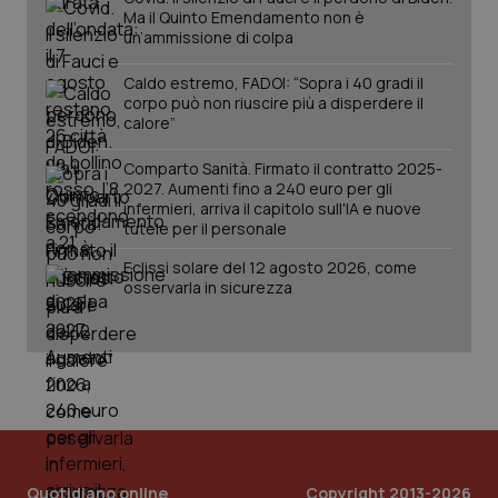
Ma il Quinto Emendamento non è
un’ammissione di colpa
Caldo estremo, FADOI: “Sopra i 40 gradi il
corpo può non riuscire più a disperdere il
calore”
Fornitore
/
Nome
Scadenza
Descrizion
Dominio
Comparto Sanità. Firmato il contratto 2025-
Nome
Fornitore
/
Dominio
Scadenza
Des
2027. Aumenti fino a 240 euro per gli
_ga_0VMQEQKQ1N
.quotidianosanita.it
1 anno 1
Questo
mese
cookie
VISITOR_INFO1_LIVE
5 mesi 4
Que
Google LLC
infermieri, arriva il capitolo sull'IA e nuove
viene
settimane
imp
.youtube.com
tutele per il personale
utilizzato
You
da Google
ten
Analytics
Eclissi solare del 12 agosto 2026, come
pre
per
del
osservarla in sicurezza
mantener
vid
lo stato
inco
della
può
sessione.
det
vis
web
uti
nuo
ver
dell
You
__Secure-YNID
.youtube.com
5 mesi 4
Que
Quotidiano online
Copyright 2013-2026