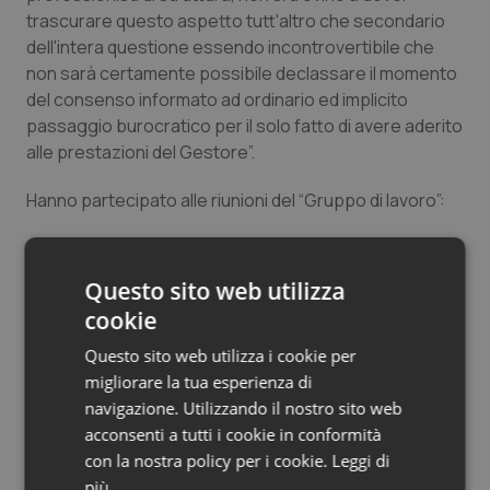
trascurare questo aspetto tutt'altro che secondario
dell'intera questione essendo incontrovertibile che
non sarà certamente possibile declassare il momento
del consenso informato ad ordinario ed implicito
passaggio burocratico per il solo fatto di avere aderito
alle prestazioni del Gestore”.
Hanno partecipato alle riunioni del “Gruppo di lavoro”:
Componenti interni:
Giuseppe Deleo
(Referente – Consigliere OMCeO
Questo sito web utilizza
Milano);
cookie
Roberto Carlo Rossi
(Presidente OMCeO Milano);
Andrea Senna
(VicePresidente OMCeO Milano);
Questo sito web utilizza i cookie per
Ugo Giovanni Tamborini
(Consigliere Segretario
migliorare la tua esperienza di
OMCeO Milano);
navigazione. Utilizzando il nostro sito web
Luigi Di Caprio
(Tesoriere OMCeO Milano);
acconsenti a tutti i cookie in conformità
Luciana Bovone
(Consigliere OMCeO Milano);
con la nostra policy per i cookie.
Leggi di
Giovanni Campolongo
(Consigliere OMCeO Milano);
più