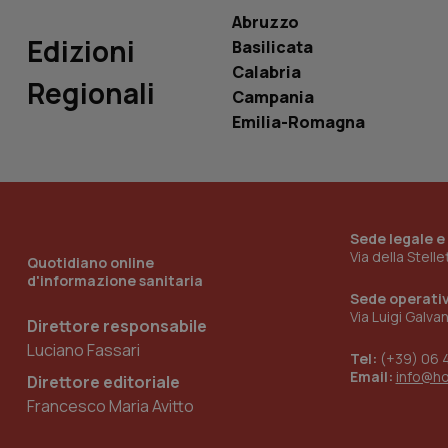
Abruzzo
Edizioni
Basilicata
Calabria
Regionali
Campania
_ga_KM60CM4NPH
Emilia-Romagna
Nome
Nome
VISITOR_INFO1_LIV
Sede legale e
_ga_0VMQEQKQ1N
Via della Stell
Quotidiano online
d'informazione sanitaria
Sede operati
__Secure-YNID
Via Luigi Galva
Direttore responsabile
Luciano Fassari
Tel:
(+39) 06 
Email:
info@h
Direttore editoriale
YSC
Francesco Maria Avitto
__Secure-