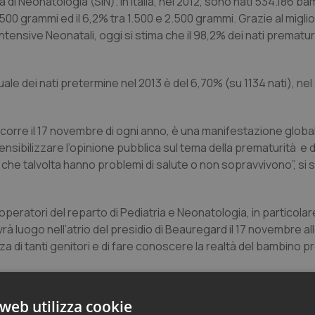
di Neonatologia (SIN). In Italia, nel 2012, sono nati 534.186 bam
1.500 grammi ed il 6,2% tra 1.500 e 2.500 grammi. Grazie al migl
ntensive Neonatali, oggi si stima che il 98,2% dei nati prematur
tuale dei nati pretermine nel 2013 è del 6,70% (su 1134 nati), nel
icorre il 17 novembre di ogni anno, è una manifestazione globa
sensibilizzare l’opinione pubblica sul tema della prematurità e d
i, che talvolta hanno problemi di salute o non sopravvivono”, si 
operatori del reparto di Pediatria e Neonatologia, in particolar
luogo nell’atrio del presidio di Beauregard il 17 novembre all
za di tanti genitori e di fare conoscere la realtà del bambino 
web utilizza cookie