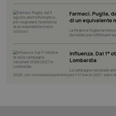
Farmaci. Puglia, d
di un equivalente
CookieScriptConse
La Regione Puglia ha messo 
da medici per effettuare la 
tracking-sites-ironf
tracking-enable
Influenza. Dal 1° 
Lombardia
tracking-sites-ironf
session-id
La campagna vaccinale anti
_ga
2026, con conclusione prevista per il 31 marzo 2027, salvo div
PHPSESSID