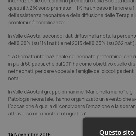
internazionale del bambino prematuro dalla Società Italiana 
questi il 7,2 % sono prematuri, l'1% ha un peso inferiore a 
dell’assistenza neonatale e della diffusione delle Terapie I
problemi né complicanze”.
In Valle d’Aosta, secondo i dati diffusi nella nota, la percen
dell’8,98% (su 1141 nati) e nel 2015 dell’8,63% (su 962 nati).
“La Giornata internazionale del neonato pretermine, che r
in più di 60 paesi, che dal 2011 ha come obiettivo quello di 
nei neonati, per dare voce alle famiglie dei piccoli pazient
nota.
In Valle d’Aosta il gruppo di mamme “Mano nella mano” e gli 
Patologia neonatale, hanno organizzato un evento che avrà 
L’occasione è quella di “condividere l’emozione e la speran
attraverso una mostra fotografica”.
Questo sito 
14 Novembre 2016