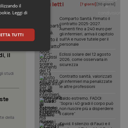
I più letti
[7 giorni]
[30 giorni]
ilizzando il
cookie.
Leggi di
Comparto Sanità. Firmato il
contratto 2025-2027.
Aumenti fino a 240 euro per
gli infermieri, arriva il capitolo
ETTA TUTTI
sull'IA e nuove tutele per il
personale
keting
, il
Eclissi solare del 12 agosto
2026, come osservarla in
sicurezza
li studi
Contratto sanità, valorizzati
gli infermieri ma penalizzate
le altre professioni
iste
Caldo estremo, FADOI:
igazione sulle pagine
“Sopra i 40 gradi il corpo può
kie.
non riuscire più a disperdere
il calore”
nte della
Covid. Il silenzio di Fauci e il
er memorizzare le