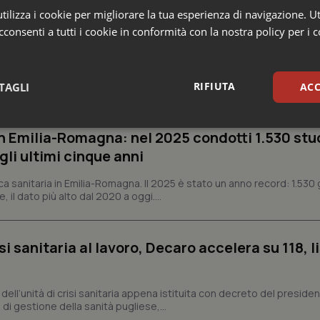
ilizza i cookie per migliorare la tua esperienza di navigazione. Ut
consenti a tutti i cookie in conformità con la nostra policy per i 
e Asl
RIFIUTA
TAGLI
ACC
sari
Statistici
Mar
n Emilia-Romagna: nel 2025 condotti 1.530 studi
gli ultimi cinque anni
ca sanitaria in Emilia-Romagna. Il 2025 è stato un anno record: 1.530 g
, il dato più alto dal 2020 a oggi....
Necessari
Statistici
Marketing
si sanitaria al lavoro, Decaro accelera su 118, l
tribuiscono a rendere fruibile il sito web abilitandone funzionalità di base quali la nav
protette del sito. Il sito web non è in grado di funzionare correttamente senza questi coo
Fornitore
/
Dominio
Scadenza
Descrizione
a, dell’unità di crisi sanitaria appena istituita con decreto del preside
di gestione della sanità pugliese,...
METADATA
5 mesi 4
Questo cookie viene utilizzato p
YouTube