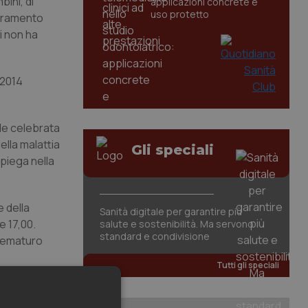
bini, di
applicazioni concrete e
uso protetto
ioramento
i non ha
 2014
le celebrata
ella malattia
Gli speciali
spiega nella
e della
Sanità digitale per garantire più
e 17,00.
salute e sostenibilità. Ma servono
standard e condivisione
prematuro
Tutti gli speciali