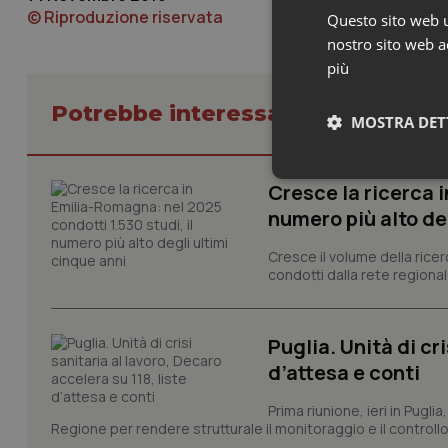
© Riproduzione riservata
Questo sito web ut
nostro sito web ac
più
Potrebbe interessarti in Regioni 
MOSTRA DET
Neces
Cresce la ricerca i
numero più alto de
Cresce il volume della ricer
condotti dalla rete regionale
Puglia. Unità di cri
I cookie necessari con
d’attesa e conti
e l'accesso alle aree 
Nome
Prima riunione, ieri in Pugli
Regione per rendere strutturale il monitoraggio e il controllo 
VISITOR_PRIVACY_