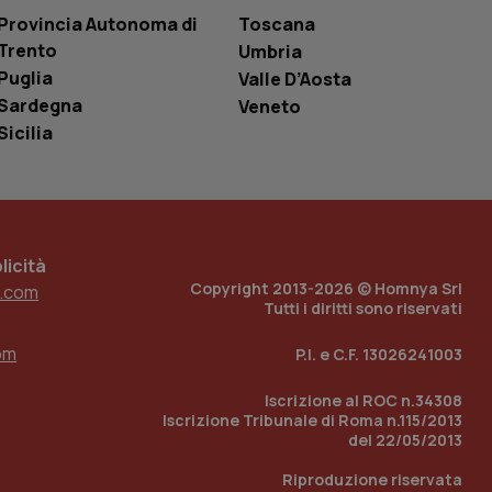
le variabili di
Provincia Autonoma di
Toscana
è un numero
o in cui viene
Trento
Umbria
r il sito, ma un
tato di accesso per
Puglia
Valle D’Aosta
Sardegna
Veneto
a Google Analytics
Sicilia
sione.
 tenere traccia
i Youtube incorporati
icità
tics per mantenere
tore del sito web sta
Copyright 2013-2026 © Homnya Srl
.com
ell'interfaccia di
Tutti i diritti sono riservati
 tenere traccia
om
P.I. e C.F. 13026241003
i Youtube incorporati
tore del sito web sta
ell'interfaccia di
Iscrizione al ROC n.34308
Iscrizione Tribunale di Roma n.115/2013
 tenere traccia
del 22/05/2013
Riproduzione riservata
r la gestione