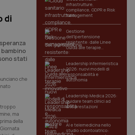
infrastrutture,
compliance, GDPR e Risk
management
 di
Gestione
dell'Ipertensione
a speranza
resistente: dalle Linee
Guida alle terapie
el bambino
innovative
sono stati
Leadership Infermieristica
2026: nuovi modelli di
responsabilità e
nnunciano che
autonomia
onato
Leadership Medica 2026:
guidare team clinici ad
o troppo
alte prestazioni
rmine, ma
prima della
AI e telemedicina nello
a Giornata
studio odontoiatrico: