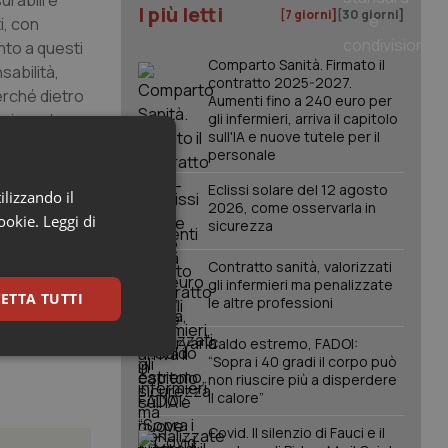
urabili e
I più letti
[7 giorni]
[30 giorni]
i, con
nto a questi
Comparto Sanità. Firmato il
sabilità,
contratto 2025-2027.
erché dietro
Aumenti fino a 240 euro per
nzione. La
gli infermieri, arriva il capitolo
sull'IA e nuove tutele per il
personale
e
Eclissi solare del 12 agosto
ilizzando il
2026, come osservarla in
il sistema
cookie.
Leggi di
sicurezza
Contratto sanità, valorizzati
gli infermieri ma penalizzate
ETTA TUTTI
le altre professioni
Caldo estremo, FADOI:
keting
“Sopra i 40 gradi il corpo può
non riuscire più a disperdere
il calore”
Covid. Il silenzio di Fauci e il