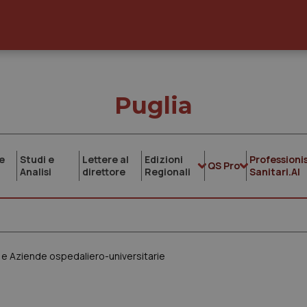
Puglia
e
Studi e
Lettere al
Edizioni
Professionis
QS Pro
Analisi
direttore
Regionali
Sanitari.AI
ccs e Aziende ospedaliero-universitarie