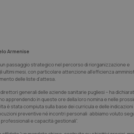
elo Armenise
un passaggio strategico nel percorso di riorganizzazione e
ultimi mesi, con particolare attenzione all’efficienza amministr
imento delle liste d’attesa.
rettori generali delle aziende sanitarie pugliesi – ha dichiarato
tanno apprendendo in queste ore della loro nomina e nelle pross
 è stata compiuta sulla base dei curricula e delle indicazion
ocuzioni preventive né incontri personali: abbiamo voluto seg
rofessionali e capacità gestionali”.