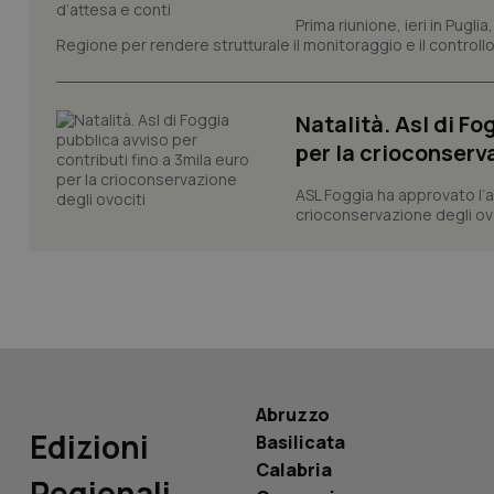
_ga
Prima riunione, ieri in Pugli
Regione per rendere strutturale il monitoraggio e il controllo 
Natalità. Asl di Fo
per la crioconserv
PHPSESSID
ASL Foggia ha approvato l’a
crioconservazione degli ovoc
_ga_KM60CM4NPH
Nome
Abruzzo
Nome
Edizioni
Basilicata
VISITOR_INFO1_LIV
_ga_0VMQEQKQ1N
Calabria
Regionali