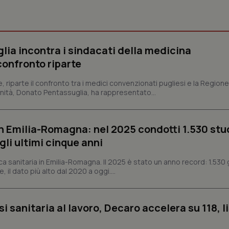
Necessari
Statistici
Marketing
tribuiscono a rendere fruibile il sito web abilitandone funzionalità di base quali la nav
lia incontra i sindacati della medicina
protette del sito. Il sito web non è in grado di funzionare correttamente senza questi coo
confronto riparte
Fornitore
/
Dominio
Scadenza
Descrizione
riparte il confronto tra i medici convenzionati pugliesi e la Regione
METADATA
5 mesi 4
Questo cookie viene utilizzato p
YouTube
settimane
scelte di consenso e privacy dell'
 Sanità, Donato Pentassuglia, ha rappresentato...
.youtube.com
interazione con il sito. Registra i
del visitatore riguardo a varie pol
impostazioni sulla privacy, garan
preferenze siano onorate nelle se
n Emilia-Romagna: nel 2025 condotti 1.530 studi
nt
5 mesi 3
Questo cookie viene utilizzato da
CookieScript
gli ultimi cinque anni
settimane
Script.com per ricordare le pref
www.quotidianosanita.it
sui cookie dei visitatori. È neces
dei cookie di Cookie-Script.com 
ca sanitaria in Emilia-Romagna. Il 2025 è stato un anno record: 1.530 g
correttamente.
, il dato più alto dal 2020 a oggi....
ish-
www.quotidianosanita.it
4
Questo cookie è impostato dall'a
settimane
abilitare il sistema di tracking a
2 giorni
si sanitaria al lavoro, Decaro accelera su 118, l
ish-
www.quotidianosanita.it
4
Questo cookie è impostato dall'a
settimane
assegnare un identificatore generi
2 giorni