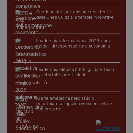
funzionare correttamente senza questi cookie.
Gestione dell'Ipertensione resistente:
Nome
Fornitore
/
Dominio
Scaden
dalle Linee Guida alle terapie innovative
VISITOR_PRIVACY_METADATA
5 mesi
YouTube
settim
.youtube.com
Leadership Infermieristica 2026: nuovi
modelli di responsabilità e autonomia
Leadership Medica 2026: guidare team
clinici ad alte prestazioni
AI e telemedicina nello studio
odontoiatrico: applicazioni concrete e
uso protetto
CookieScriptConsent
5 mesi
CookieScript
settim
www.quotidianosanita.it