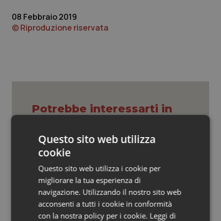
Valle D’Aosta
Oncodermatologia
08 Febbraio 2019
Veneto
Oncoematologia
© Riproduzione riservata
Oncologia & Nutrizione
Psoriasi & pelle
Quotidiano Cardiologia
Potrebbe interessarti in
Regioni e Asl
Quotidiano Chirurgia
Questo sito web utilizza
cookie
Quotidiano Oncologia
Che pizza l’Inail…
Questo sito web utilizza i cookie per
migliorare la tua esperienza di
Quotidiano Pediatria
navigazione. Utilizzando il nostro sito web
Puglia. Unità di crisi sanitaria al lavoro,
acconsenti a tutti i cookie in conformità
Rene & patologie urogenitali
Decaro accelera su 118, liste d’attesa
con la nostra policy per i cookie.
Leggi di
e conti