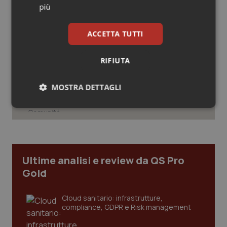
più
Salute orale & impianti
Medicina generale. Stefani: “+20%
ACCETTA TUTTI
domande di ammissione al Corso,
Sangue & coagulazione
premiate le scelte della Regione”
RIFIUTA
Tiroide
Veneto. Arrivano i mmg nelle Case di
Comunità. Soddisfatto Gerosa:
MOSTRA DETTAGLI
Tumore al seno
“Come promesso, si parte”
Necessari
Statistici
Marketing
Tumore ovarico
Tumori del Polmone & Testa Collo
Ultime analisi e review da QS Pro
Tumori gastrointestinali
Gold
Necessari
Statistici
Marketing
Ulcera & Reflusso
Cloud sanitario: infrastrutture,
I cookie necessari contribuiscono a rendere fruibile il
compliance, GDPR e Risk management
sito web abilitandone funzionalità di base quali la
navigazione sulle pagine e l'accesso alle aree
Vaccini
protette del sito. Il sito web non è in grado di