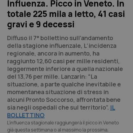
Influenza. Picco in Veneto. In
totale 225 mila a letto, 41 casi
Scienza e Farmaci
gravi e 9 decessi
Studi e Analisi
Diffuso il 7° bollettino sull’andamento
Lettere al direttore
della stagione influenzale, L’incidenza
regionale, ancora in aumento, ha
Edizioni Regionali
raggiunto 12,60 casi per mille residenti,
leggermente inferiore a quella nazionale
QS Pro
del 13,76 per mille. Lanzarin: “La
situazione, a parte qualche inevitabile e
Professionisti Sanitari.AI
momentanea situazione di stress in
alcuni Pronto Soccorso, affrontata bene
Abruzzo
QS Pro Gold
sia negli ospedali che sul territorio”.
IL
BOLLETTINO
QS Club
Newsletter
Basilicata
Artrite & artrosi
L’influenza stagionale raggiungerà il picco in Veneto
già questa settimana o al massimo la prossima,