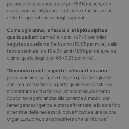
persone colpite sono state per l’83% maschi, con
Piemonte
HIV
un’età media di 56,4 anni. Tutti sono stati ricoverati
nelle Terapie Intensive degli ospedali.
Provincia Autonoma di Bolzano
Infezioni & Febbre
Come ogni anno, la fascia di età più colpita è
quella pediatrica
tra 0 e 4 anni (47,41 per mille),
Provincia Autonoma di Trento
Ipertensione & Scompenso
seguita da quella tra 5 e 14 anni (19,63 per mille), dalla
fascia centrale, tra 15 e 64 anni (11,95 per mille) e, da
Puglia
Malattie rare
ultima, quella degli over 65 (3,23 per mille).
Sardegna
Malattia di Crohn & Rettocolite Ulcerosa
“Secondo i nostri esperti – afferma Lanzarin – i
l
picco massimo sarà, alla fine, tra i più alti degli ultimi
anni, ma la situazione, a parte qualche inevitabile e
Sicilia
Neuroscienze & patologie neurodegenerative
momentanea situazione di stress in alcuni Pronto
Soccorso legato anche alla carenza di medici per
Toscana
Obesità
l’emergenza urgenza, è stata affrontata, e lo sarà fino
al termine delle necessità, con efficacia e una buona
Umbria
Oftalmologia
organizzazione, sia ospedaliera che territoriale”.