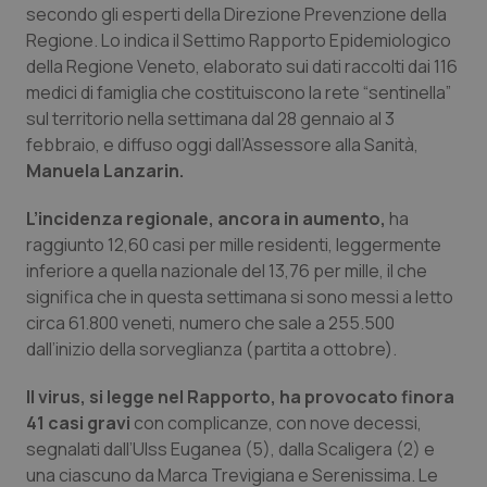
secondo gli esperti della Direzione Prevenzione della
Calabria
Asma & BPCO
Regione. Lo indica il Settimo Rapporto Epidemiologico
della Regione Veneto, elaborato sui dati raccolti dai 116
Campania
Car-T
medici di famiglia che costituiscono la rete “sentinella”
sul territorio nella settimana dal 28 gennaio al 3
Emilia-Romagna
Colesterolo & coronaropatie
febbraio, e diffuso oggi dall’Assessore alla Sanità,
Manuela Lanzarin.
Friuli Venezia Giulia
Dermatite Atopica
L’incidenza regionale, ancora in aumento,
ha
Lazio
Diabete & glucometri
raggiunto 12,60 casi per mille residenti, leggermente
inferiore a quella nazionale del 13,76 per mille, il che
significa che in questa settimana si sono messi a letto
Liguria
Disturbi dell’umore
circa 61.800 veneti, numero che sale a 255.500
dall’inizio della sorveglianza (partita a ottobre).
Lombardia
Dolore
Il virus, si legge nel Rapporto, ha provocato finora
Marche
Donna & Salute
41 casi gravi
con complicanze, con nove decessi,
segnalati dall’Ulss Euganea (5), dalla Scaligera (2) e
Molise
Epatiti
una ciascuno da Marca Trevigiana e Serenissima. Le