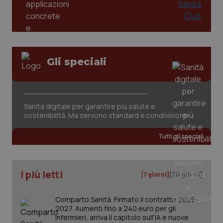
Gli speciali
tracking-sites-ironfish-
www.quotidianosanita.it
4
tracking-enable
settim
Sanità digitale per garantire più salute e
2 gior
sostenibilità. Ma servono standard e condivisione
Tutti gli speciali
tracking-sites-ironfish-
www.quotidianosanita.it
4
session-id
settim
2 gior
I più letti
[7 giorni]
[30 giorni]
Comparto Sanità. Firmato il contratto 2025-
2027. Aumenti fino a 240 euro per gli
_ga
1 anno
Google LLC
infermieri, arriva il capitolo sull'IA e nuove
mes
.quotidianosanita.it