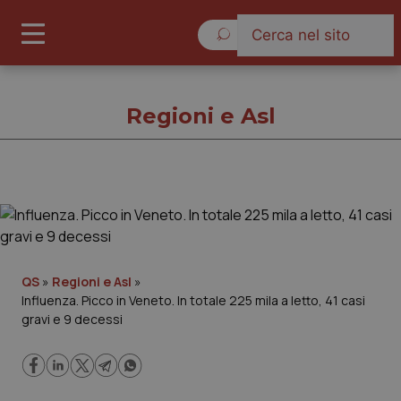
Giovedì 6 Agosto 2026
Regioni e Asl
Regioni e Asl
Cronache
QS
»
Regioni e Asl
»
Influenza. Picco in Veneto. In totale 225 mila a letto, 41 casi
Governo e Parlamento
gravi e 9 decessi
Regioni e Asl
Lavoro e Professioni