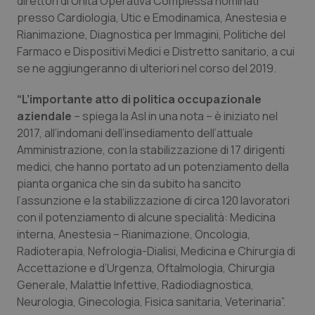
direttori di Unità Operativa Complessa nominati
Calabria
Asma & BPCO
presso Cardiologia, Utic e Emodinamica, Anestesia e
Rianimazione, Diagnostica per Immagini, Politiche del
Campania
Car-T
Farmaco e Dispositivi Medici e Distretto sanitario, a cui
se ne aggiungeranno di ulteriori nel corso del 2019.
Emilia-Romagna
Colesterolo & coronaropatie
“L’importante atto di politica occupazionale
aziendale
– spiega la Asl in una nota – è iniziato nel
Friuli Venezia Giulia
Dermatite Atopica
2017, all’indomani dell’insediamento dell’attuale
Amministrazione, con la stabilizzazione di 17 dirigenti
Lazio
Diabete & glucometri
medici, che hanno portato ad un potenziamento della
pianta organica che sin da subito ha sancito
Liguria
Disturbi dell’umore
l’assunzione e la stabilizzazione di circa 120 lavoratori
con il potenziamento di alcune specialità: Medicina
Lombardia
Dolore
interna, Anestesia – Rianimazione, Oncologia,
Radioterapia, Nefrologia-Dialisi, Medicina e Chirurgia di
Marche
Donna & Salute
Accettazione e d’Urgenza, Oftalmologia, Chirurgia
Generale, Malattie Infettive, Radiodiagnostica,
Neurologia, Ginecologia, Fisica sanitaria, Veterinaria”.
Molise
Epatiti