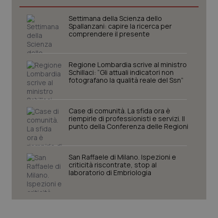
I cookie necessari contribuiscono a rendere fruibile il
Settimana della Scienza dello
sito web abilitandone funzionalità di base quali la
Spallanzani: capire la ricerca per
navigazione sulle pagine e l'accesso alle aree
comprendere il presente
protette del sito. Il sito web non è in grado di
funzionare correttamente senza questi cookie.
Nome
Fornitore
/
Dominio
Scaden
Regione Lombardia scrive al ministro
Schillaci: “Gli attuali indicatori non
VISITOR_PRIVACY_METADATA
5 mesi
YouTube
fotografano la qualità reale del Ssn”
settim
.youtube.com
Case di comunità. La sfida ora è
riempirle di professionisti e servizi. Il
punto della Conferenza delle Regioni
San Raffaele di Milano. Ispezioni e
criticità riscontrate, stop al
laboratorio di Embriologia