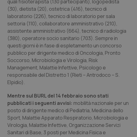
Valle D’Aosta
Oncodermatologia
quali fisioterapista (130 partecipanti), logopedista
(30), dietista (20), ostetrica (416), tecnico di
laboratorio (226), tecnico di laboratorio per sala
Veneto
Oncoematologia
settoria (110), collaboratore amministrativo (210),
assistente amministrativo (664), tecnico di radiologia
Oncologia & Nutrizione
(380), operatore socio sanitario (703). Sempre in
questi giorni è in fase di espletamento un concorso
Psoriasi & pelle
pubblico per dirigente medico di Oncologia, Pronto
Soccorso, Microbiologia e Virologia, Risk
Quotidiano Cardiologia
Management, Malattie Infettive, Psicologo e
responsabile del Distretto 1 (Rieti – Antrodoco – S.
Quotidiano Chirurgia
Elpidio).
Mentre sul BURL del 14 febbraio sono stati
Quotidiano Oncologia
pubblicati i seguenti avvisi:
mobilità nazionale per un
posto di dirigente medico di Pediatria, Medicina dello
Quotidiano Pediatria
Sport, Malattie Apparato Respiratorio, Microbiologia e
Virologia, Malattie Infettive, Organizzazione Servizi
Rene & patologie urogenitali
Sanitari di Base, 3 posti per Medicina Fisica e