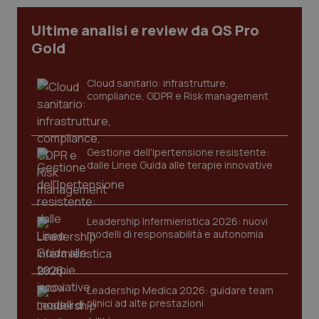
CookieScriptConsent
5 mesi
CookieScript
Ultime analisi e review da QS Pro
settim
www.quotidianosanita.it
Gold
Cloud sanitario: infrastrutture,
compliance, GDPR e Risk management
Gestione dell'Ipertensione resistente:
dalle Linee Guida alle terapie innovative
tracking-sites-ironfish-
www.quotidianosanita.it
4
tracking-enable
settim
Leadership Infermieristica 2026: nuovi
2 gior
modelli di responsabilità e autonomia
tracking-sites-ironfish-
www.quotidianosanita.it
4
Leadership Medica 2026: guidare team
session-id
settim
2 gior
clinici ad alte prestazioni