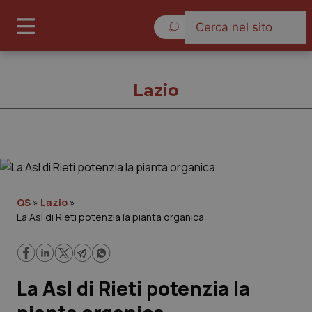
Venerdì 7 Agosto 2026
Lazio
Lazio
Cronache
QS
»
Lazio
»
La Asl di Rieti potenzia la pianta organica
Governo e Parlamento
Regioni e Asl
La Asl di Rieti potenzia la
Lavoro e Professioni