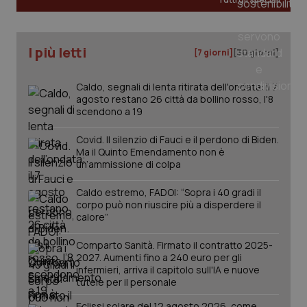
I più letti
[7 giorni]
[30 giorni]
PHPSESSID
Sessio
PHP.net
Caldo, segnali di lenta ritirata dell'ondata: il 7
www.quotidianosanita.it
agosto restano 26 città da bollino rosso, l'8
scendono a 19
Covid. Il silenzio di Fauci e il perdono di Biden.
Ma il Quinto Emendamento non è
un’ammissione di colpa
Caldo estremo, FADOI: “Sopra i 40 gradi il
corpo può non riuscire più a disperdere il
calore”
Comparto Sanità. Firmato il contratto 2025-
2027. Aumenti fino a 240 euro per gli
infermieri, arriva il capitolo sull'IA e nuove
tutele per il personale
Eclissi solare del 12 agosto 2026, come