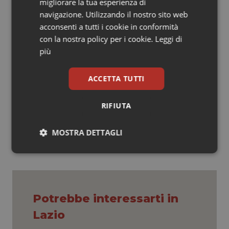
migliorare la tua esperienza di
un progetto più ampio, che si consoliderà con
navigazione. Utilizzando il nostro sito web
l’attuazione dell’Atto Aziendale, in grado di rilanciare
acconsenti a tutti i cookie in conformità
l’ospedale provinciale e il territorio. Una sorta di
con la nostra policy per i cookie.
Leggi di
spartiacque, rispetto al passato: uno straordinario
più
strumento in grado di imprimere un forte impulso a tutti
i servizi e le prestazioni erogate nell’intero territorio”.
ACCETTA TUTTI
20 Febbraio 2019
RIFIUTA
© Riproduzione riservata
MOSTRA DETTAGLI
Necessari
Statistici
Marketing
Potrebbe interessarti in
Lazio
Necessari
Statistici
Marketing