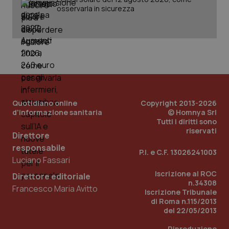
osservarla in sicurezza
_ga_KM60CM4NPH
.quotidianosanita.it
1 anno
mes
Quotidiano online
Copyright 2013-2026
d'informazione sanitaria
© Homnya Srl
Fornitore
/
Nome
Scadenza
Descrizion
Tutti i diritti sono
Dominio
riservati
Nome
Fornitore
/
Dominio
Scadenza
Des
Direttore
_ga_0VMQEQKQ1N
.quotidianosanita.it
1 anno 1
Questo
mese
cookie
responsabile
VISITOR_INFO1_LIVE
5 mesi 4
Que
Google LLC
P.I. e C.F. 13026241003
viene
settimane
imp
.youtube.com
Luciano Fassari
utilizzato
You
da Google
ten
Iscrizione al ROC
Analytics
Direttore editoriale
pre
per
n.34308
del
Francesco Maria Avitto
mantener
vid
Iscrizione Tribunale
lo stato
inco
di Roma n.115/2013
della
può
del 22/05/2013
sessione.
det
vis
web
Riproduzione