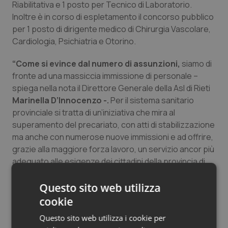
Riabilitativa e 1 posto per Tecnico di Laboratorio.
Salute orale & impianti
Inoltre è in corso di espletamento il concorso pubblico
per 1 posto di dirigente medico di Chirurgia Vascolare,
Sangue & coagulazione
Cardiologia, Psichiatria e Otorino.
“Come si evince dal numero di assunzioni,
siamo di
Tiroide
fronte ad una massiccia immissione di personale –
spiega nella nota il Direttore Generale della Asl di Rieti
Tumore al seno
Marinella D’Innocenzo -.
Per il sistema sanitario
provinciale si tratta di un’iniziativa che mira al
Tumore ovarico
superamento del precariato, con atti di stabilizzazione
ma anche con numerose nuove immissioni e ad offrire,
Tumori del Polmone & Testa Collo
grazie alla maggiore forza lavoro, un servizio ancor più
adeguato alle esigenze dei cittadini della provincia di
Tumori gastrointestinali
Rieti. Si tratta di un vero e proprio ‘nuovo inizio’ per la
sanità della provincia di Rieti, frutto di un lavoro lungo e
Questo sito web utilizza
Ulcera & Reflusso
complesso, che finalmente sta consentendo alla
cookie
nostra Azienda di uscire da un periodo particolarmente
Questo sito web utilizza i cookie per
difficile. L’attuazione del piano assunzionale, fa parte di
Vaccini