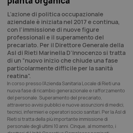
pianta organica
L’azione di politica occupazionale
Scienza e Farmaci
aziendale è iniziata nel 2017 e continua,
con l’immissione di nuove figure
Studi e Analisi
professionali e il superamento del
precariato. Per il Direttore Generale della
Lettere al direttore
Asl di Rieti Marinella D’Innocenzo si tratta
di un “nuovo inizio che chiude una fase
Edizioni Regionali
particolarmente difficile per la sanità
reatina”.
QS Pro
In corso presso l’Azienda Sanitaria Locale di Rieti una
nuova fase di ricambio generazionale e rafforzamento
Professionisti Sanitari.AI
del personale. Superamento del precariato,
attraverso avvisi pubblici e nuove assunzioni di medici,
Abruzzo
QS Pro Gold
tecnici, infermieri e operatori socio sanitari. Per la Asl di
Rieti si tratta della più importante immissione di
QS Club
Newsletter
Basilicata
Artrite & artrosi
personale degli ultimi 10 anni. Cinque, al momento, i