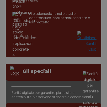
AI e telemedicina nello studio
_ga
1 anno
Google LLC
odontoiatrico: applicazioni concrete e
mes
.quotidianosanita.it
uso protetto
Gli speciali
Sanità digitale per garantire più salute e
sostenibilità. Ma servono standard e condivisione
Tutti gli speciali