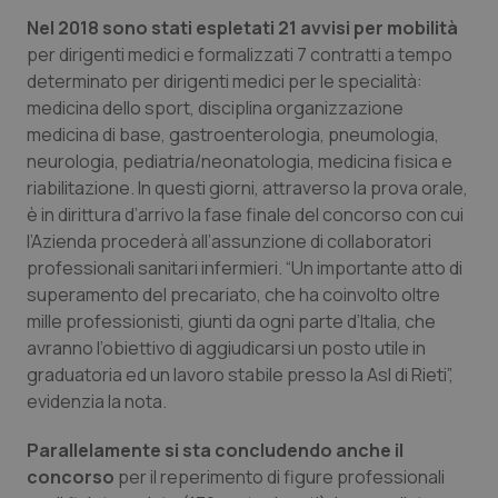
Nel 2018 sono stati espletati 21 avvisi per mobilità
Piemonte
HIV
per dirigenti medici e formalizzati 7 contratti a tempo
determinato per dirigenti medici per le specialità:
Provincia Autonoma di Bolzano
Infezioni & Febbre
medicina dello sport, disciplina organizzazione
medicina di base, gastroenterologia, pneumologia,
Provincia Autonoma di Trento
Ipertensione & Scompenso
neurologia, pediatria/neonatologia, medicina fisica e
riabilitazione. In questi giorni, attraverso la prova orale,
Puglia
Malattie rare
è in dirittura d’arrivo la fase finale del concorso con cui
l’Azienda procederà all’assunzione di collaboratori
professionali sanitari infermieri. “Un importante atto di
Sardegna
Malattia di Crohn & Rettocolite Ulcerosa
superamento del precariato, che ha coinvolto oltre
mille professionisti, giunti da ogni parte d’Italia, che
Sicilia
Neuroscienze & patologie neurodegenerative
avranno l’obiettivo di aggiudicarsi un posto utile in
graduatoria ed un lavoro stabile presso la Asl di Rieti”,
Toscana
Obesità
evidenzia la nota.
Umbria
Oftalmologia
Parallelamente si sta concludendo anche il
concorso
per il reperimento di figure professionali