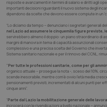
risposte e avanzamenti in termini di salario e diritti agli
importanti decisioni riguardanti il nuovo sistema degli incar
dipendono da scelte che devono essere compiute in un '
“Lo diciamo da tempo – denunciano i segretari generali dell
nel Lazio ad assumere le cinquemila figure previste, l
servirebbero almeno il doppio: un piano straordinario di a
margini di manovra in tema di capacità assunzionali conse
complessivo e una precisa scelta del Governo che inverta la
Sistema sanitario nazionale e per il rinnovo del CCNL, rimuo
"
Per tutte le professioni sanitarie, come per gli ammini
organico attuale – prosegue la nota -, sceso del 10%, circa 
scende inesorabile, mentre com’è ovvio l’età media cresce.
pensionamenti previsti, incrementati di alcuni punti per ef
cinque anni”.
“
Parte dal Lazio la mobilitazione generale delle lavorat
incrocerà con le rivendicazioni a livello nazionale – annun