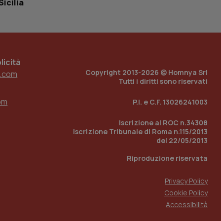
Sicilia
 tenere traccia
i Youtube incorporati
tore del sito web sta
ell'interfaccia di
 tenere traccia
icità
Copyright 2013-2026 © Homnya Srl
.com
r la gestione
Tutti i diritti sono riservati
one dell’esperienza
om
P.I. e C.F. 13026241003
e per abilitare il
loggato con identity
Iscrizione al ROC n.34308
Iscrizione Tribunale di Roma n.115/2013
del 22/05/2013
Riproduzione riservata
Privacy Policy
Cookie Policy
Accessibilità