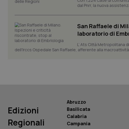
Con 1.224 Case di comunità a
_ga
dal Pnrr, la nuova assistenza
San Raffaele di Mil
laboratorio di Emb
PHPSESSID
L’ Ats Città Metropolitana d
dell'Irccs Ospedale San Raffaele, afferente alla macroattività 
_ga_KM60CM4NPH
Abruzzo
Nome
Nome
Edizioni
Basilicata
VISITOR_INFO1_LIV
Calabria
_ga_0VMQEQKQ1N
Regionali
Campania