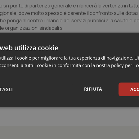
no un punto di partenza generale e rilancerà la vertenza in tutto
gionale, dove molto spesso è carente il confronto sulle dotaz
 ponga al centro il rilancio dei servizi pubblici alla salute e p
le organizzazioni sindacali si
web utilizza cookie
li
, primo tra tutti quello alla cura e alla tutela della salute, co
ove rivendichiamo un salario e diritto uguali a quelli della sanità
ilizza i cookie per migliorare la tua esperienza di navigazione. Ut
 da 12 anni, e riducendo esternalizzazioni e precariato. Per s
consenti a tutti i cookie in conformità con la nostra policy per i 
e sia in termini di numero di operatori che investire nella quali
RIFIUTA
TAGLI
ACC
sari
Statistici
Mar