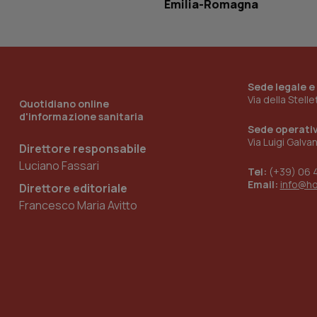
Emilia-Romagna
__Secure-YNID
YSC
Sede legale e
Via della Stell
Quotidiano online
__Secure-
d'informazione sanitaria
ROLLOUT_TOKEN
Sede operati
Via Luigi Galva
Direttore responsabile
tracking-sites-
ironfish-tracking-
Luciano Fassari
named-enable
Tel:
(+39) 06 
Email:
info@h
Direttore editoriale
Francesco Maria Avitto