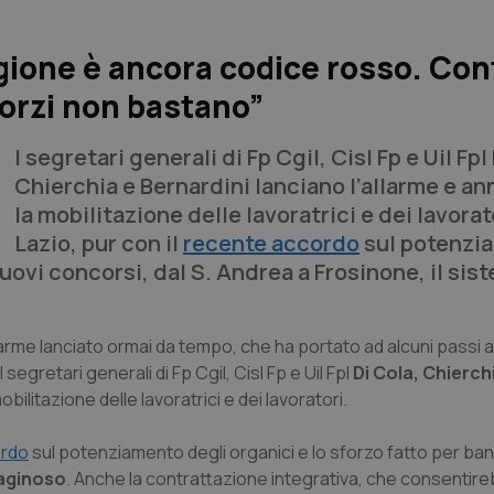
 Regione è ancora codice rosso. Co
sforzi non bastano”
I segretari generali di Fp Cgil, Cisl Fp e Uil Fpl
Chierchia e Bernardini lanciano l’allarme e a
la mobilitazione delle lavoratrici e dei lavorat
Lazio, pur con il
recente accordo
sul potenzi
nuovi concorsi, dal S. Andrea a Frosinone, il sis
arme lanciato ormai da tempo, che ha portato ad alcuni passi a
segretari generali di Fp Cgil, Cisl Fp e Uil Fpl
Di Cola, Chierch
bilitazione delle lavoratrici e dei lavoratori.
ordo
sul potenziamento degli organici e lo sforzo fatto per ban
raginoso
. Anche la contrattazione integrativa, che consentire