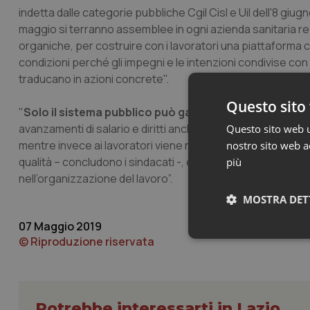
indetta dalle categorie pubbliche Cgil Cisl e Uil dell'8 giug
maggio si terranno assemblee in ogni azienda sanitaria re
organiche, per costruire con i lavoratori una piattaforma che
condizioni perché gli impegni e le intenzioni condivise con 
traducano in azioni concrete".
Questo sito 
"
Solo il sistema pubblico può garantire diritti universa
avanzamenti di salario e diritti anche nella filiera privata, d
Questo sito web ut
mentre invece ai lavoratori viene negato un nuovo contratto
nostro sito web ac
qualità – concludono i sindacati -, è imprescindibile crescer
più
nell’organizzazione del lavoro”.
MOSTRA DET
07 Maggio 2019
© Riproduzione riservata
Neces
Potrebbe interessarti in Lazio