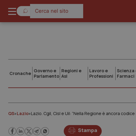
Governo e
Regioni e
Lavoro e
Scienza 
Cronache
Parlamento
Asl
Professioni
Farmaci
QS
»
Lazio
»
Lazio. Cgil, Cisl e Uil: “Nella Regione è ancora codic
Stampa