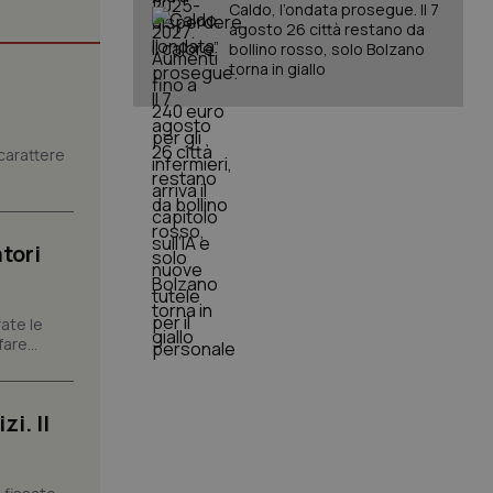
Caldo, l’ondata prosegue. Il 7
agosto 26 città restano da
bollino rosso, solo Bolzano
torna in giallo
igazione sulle pagine
kie.
carattere
er memorizzare le
utente per la loro
 dati sul consenso
itiche e
tendo che le loro
ssioni future.
tori
l servizio Cookie-
erenze di consenso
sario che il banner
ate le
funzioni
are...
pplicazione per
nonimo.
i. Il
pplicazione per
co al visitatore.