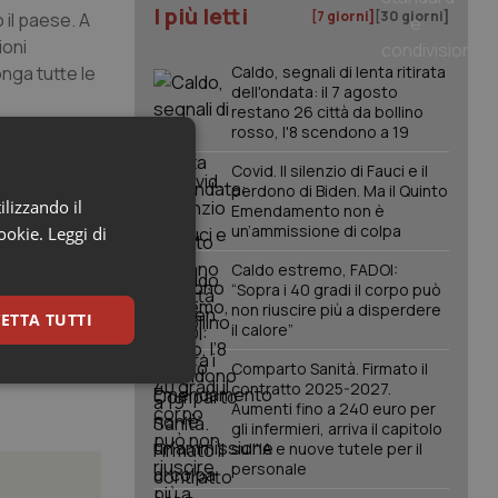
I più letti
[7 giorni]
[30 giorni]
 il paese. A
ioni
onga tutte le
Caldo, segnali di lenta ritirata
dell'ondata: il 7 agosto
restano 26 città da bollino
rosso, l'8 scendono a 19
Covid. Il silenzio di Fauci e il
nsentendo
perdono di Biden. Ma il Quinto
 pubblica,
ilizzando il
Emendamento non è
un’ammissione di colpa
ervizi di
cookie.
Leggi di
tà e
Caldo estremo, FADOI:
“Sopra i 40 gradi il corpo può
non riuscire più a disperdere
ETTA TUTTI
il calore”
Comparto Sanità. Firmato il
keting
contratto 2025-2027.
Aumenti fino a 240 euro per
gli infermieri, arriva il capitolo
sull'IA e nuove tutele per il
personale