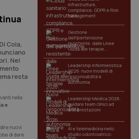
infrastrutture,
compliance, GDPR e Risk
management
ntinua
Gestione
dell'Ipertensione
 Di Cola,
resistente: dalle Linee
Guida alle terapie
nnunciano
innovative
ori. Nel
Leadership Infermieristica
amento
2026: nuovi modelli di
tema resta
responsabilità e
autonomia
vanti nella
Leadership Medica 2026:
guidare team clinici ad
ia e
alte prestazioni
dire nuovi
AI e telemedicina nello
bbe di dare
studio odontoiatrico: