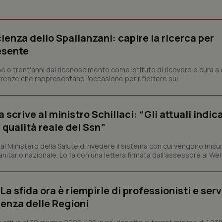
Necessari
Statistici
Marketing
ienza dello Spallanzani: capire la ricerca per
tribuiscono a rendere fruibile il sito web abilitandone funzionalità di base quali la nav
protette del sito. Il sito web non è in grado di funzionare correttamente senza questi coo
esente
Fornitore
/
Dominio
Scadenza
Descrizione
e e trent'anni dal riconoscimento come Istituto di ricovero e cura a 
METADATA
5 mesi 4
Questo cookie viene utilizzato p
YouTube
rrenze che rappresentano l'occasione per riflettere sul...
settimane
scelte di consenso e privacy dell'
.youtube.com
interazione con il sito. Registra i
del visitatore riguardo a varie pol
impostazioni sulla privacy, garan
preferenze siano onorate nelle se
crive al ministro Schillaci: “Gli attuali indica
 qualità reale del Ssn”
nt
5 mesi 3
Questo cookie viene utilizzato da
CookieScript
settimane
Script.com per ricordare le pref
www.quotidianosanita.it
sui cookie dei visitatori. È neces
 Ministero della Salute di rivedere il sistema con cui vengono misur
dei cookie di Cookie-Script.com 
correttamente.
itario nazionale. Lo fa con una lettera firmata dall'assessore al Welf
ish-
www.quotidianosanita.it
4
Questo cookie è impostato dall'a
settimane
abilitare il sistema di tracking a
2 giorni
a sfida ora è riempirle di professionisti e serviz
ish-
www.quotidianosanita.it
4
Questo cookie è impostato dall'a
enza delle Regioni
settimane
assegnare un identificatore generi
2 giorni