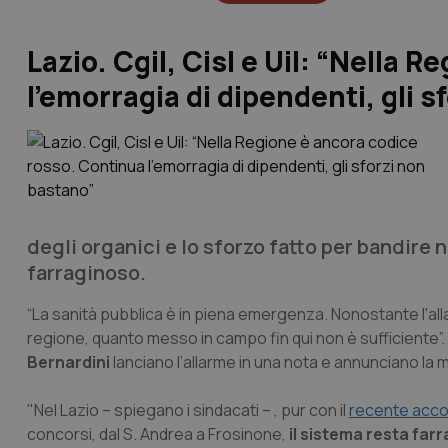
Lazio. Cgil, Cisl e Uil: “Nella
l’emorragia di dipendenti, gli 
degli organici e lo sforzo fatto per bandire 
farraginoso.
“La sanità pubblica è in piena emergenza. Nonostante l'all
regione, quanto messo in campo fin qui non è sufficiente”. I 
Bernardini
lanciano l’allarme in una nota e annunciano la mo
"Nel Lazio – spiegano i sindacati – , pur con il
recente acc
concorsi, dal S. Andrea a Frosinone,
il sistema resta far