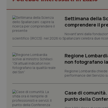
Settimana della Sc
I cookie necessari con
e l'accesso alle aree 
comprendere il pr
Nome
Novant'anni dalla fondazion
VISITOR_PRIVACY_
scientifico (IRCCS): nel 2026 lo Spallanzani celebra due rico
Regione Lombardia s
non fotografano la
CookieScriptConse
Regione Lombardia chiede al
performance del Servizio san
tracking-sites-ironf
tracking-enable
Case di comunità. L
tracking-sites-ironf
punto della Confer
session-id