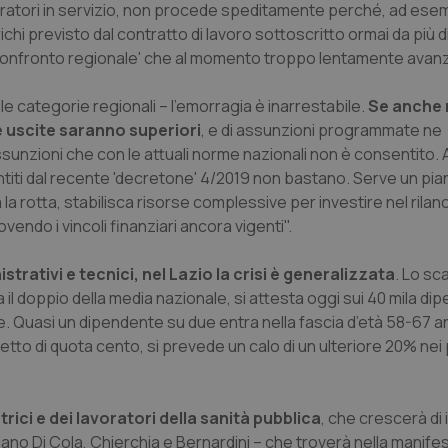
 operatori in servizio, non procede speditamente perché, ad ese
ichi previsto dal contratto di lavoro sottoscritto ormai da più d
confronto regionale' che al momento troppo lentamente avanz
e categorie regionali – l’emorragia è inarrestabile.
Se anche 
e uscite saranno superiori
, e di assunzioni programmate ne
ssunzioni che con le attuali norme nazionali non è consentito. 
ntiti dal recente 'decretone' 4/2019 non bastano. Serve un pia
 rotta, stabilisca risorse complessive per investire nel rilanc
vendo i vincoli finanziari ancora vigenti".
strativi e tecnici, nel Lazio la crisi è generalizzata
. Lo sc
il doppio della media nazionale, si attesta oggi sui 40 mila dip
 Quasi un dipendente su due entra nella fascia d’età 58-67 an
fetto di quota cento, si prevede un calo di un ulteriore 20% nei
rici e dei lavoratori della sanità pubblica
, che crescerà di 
ciano Di Cola, Chierchia e Bernardini – che troverà nella manif