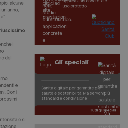
applicazioni concrete e
mpio, alcune
uso protetto
i un anno,
a".
riuscissimo
Anche i
no
io del
Gli speciali
arno
endenti e
Sanità digitale per garantire più
ni. Con i
salute e sostenibilità. Ma servono
standard e condivisione
 prossimi
Tutti gli speciali
intensità e si
estazione