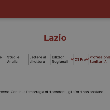
Lazio
e
Studi e
Lettere al
Edizioni
Professionis
QS Pro
Analisi
direttore
Regionali
Sanitari.AI
e rosso. Continua l’emorragia di dipendenti, gli sforzi non bastano”