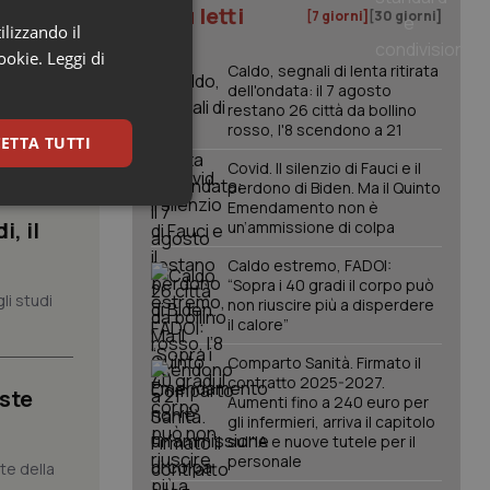
I più letti
[7 giorni]
[30 giorni]
ilizzando il
cookie.
Leggi di
Caldo, segnali di lenta ritirata
dell'ondata: il 7 agosto
restano 26 città da bollino
rosso, l'8 scendono a 21
ETTA TUTTI
Covid. Il silenzio di Fauci e il
perdono di Biden. Ma il Quinto
Emendamento non è
keting
, il
un’ammissione di colpa
Caldo estremo, FADOI:
“Sopra i 40 gradi il corpo può
li studi
non riuscire più a disperdere
il calore”
Comparto Sanità. Firmato il
contratto 2025-2027.
iste
Aumenti fino a 240 euro per
igazione sulle pagine
gli infermieri, arriva il capitolo
kie.
sull'IA e nuove tutele per il
personale
nte della
er memorizzare le