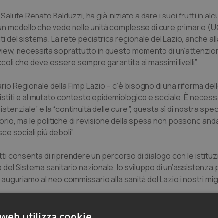
Salute Renato Balduzzi, ha già iniziato a dare i suoi frutti in al
un modello che vede nelle unità complesse di cure primarie (U
ti del sistema. La rete pediatrica regionale del Lazio, anche all
eview, necessita soprattutto in questo momento di un’attenzio
ccoli che deve essere sempre garantita ai massimi livelli”.
etario Regionale della Fimp Lazio – c’è bisogno di una riforma del
sistiti e al mutato contesto epidemiologico e sociale. È necess
stenziale” e la “continuità delle cure ”, questa sì di nostra spec
rio, ma le politiche di revisione della spesa non possono and
ce sociali più deboli”.
ti consenta di riprendere un percorso di dialogo con le istituz
llo del Sistema sanitario nazionale, lo sviluppo di un’assistenza 
guriamo al neo commissario alla sanità del Lazio i nostri migli
web utilizza cookie