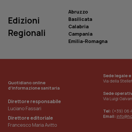
Abruzzo
Edizioni
Basilicata
Calabria
Regionali
Campania
_ga_KM60CM4NPH
Emilia-Romagna
Nome
Nome
VISITOR_INFO1_LIV
_ga_0VMQEQKQ1N
Sede legale e
Via della Stell
Quotidiano online
d'informazione sanitaria
Sede operati
__Secure-YNID
Via Luigi Galva
Direttore responsabile
Luciano Fassari
Tel:
(+39) 06 
Email:
info@h
Direttore editoriale
YSC
Francesco Maria Avitto
__Secure-