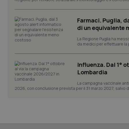
Farmaci. Puglia, d
di un equivalente
CookieScriptConse
La Regione Puglia ha messo 
da medici per effettuare la 
tracking-sites-ironf
tracking-enable
Influenza. Dal 1° 
tracking-sites-ironf
Lombardia
session-id
La campagna vaccinale anti
_ga
2026, con conclusione prevista per il 31 marzo 2027, salvo div
PHPSESSID