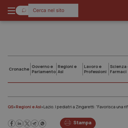
Governo e
Regioni e
Lavoro e
Scienza 
Cronache
Parlamento
Asl
Professioni
Farmaci
QS
»
Regioni e Asl
»
Lazio. I pediatri a Zingaretti: “Favorisca una 
Stampa