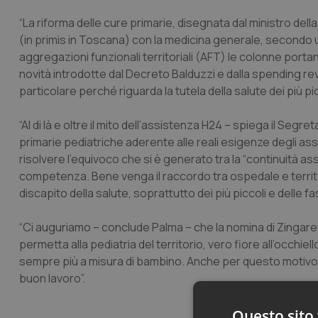
“La riforma delle cure primarie, disegnata dal ministro della 
(in primis in Toscana) con la medicina generale, secondo 
aggregazioni funzionali territoriali (AFT) le colonne portan
novità introdotte dal Decreto Balduzzi e dalla spending r
particolare perché riguarda la tutela della salute dei più pi
“Al di là e oltre il mito dell’assistenza H24 – spiega il Segr
primarie pediatriche aderente alle reali esigenze degli as
risolvere l’equivoco che si è generato tra la “continuità assi
competenza. Bene venga il raccordo tra ospedale e territo
discapito della salute, soprattutto dei più piccoli e delle fas
“Ci auguriamo – conclude Palma – che la nomina di Zingaret
permetta alla pediatria del territorio, vero fiore all’occhie
sempre più a misura di bambino. Anche per questo motivo au
buon lavoro”.
Questo sito 