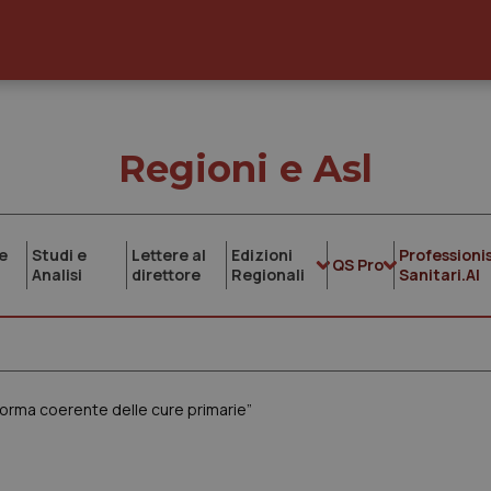
Regioni e Asl
e
Studi e
Lettere al
Edizioni
Professionis
QS Pro
Analisi
direttore
Regionali
Sanitari.AI
riforma coerente delle cure primarie”