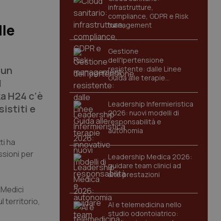
infrastrutture,
compliance, GDPR e Risk
management
lle
Gestione
dell'Ipertensione
 un
resistente: dalle Linee
Guida alle terapie
l
innovative
nza H24 c’è
Leadership Infermieristica
istiti e
2026: nuovi modelli di
responsabilità e
autonomia
ti ha
ssioni per
Leadership Medica 2026:
guidare team clinici ad
alte prestazioni
 Medici
 territorio,
AI e telemedicina nello
studio odontoiatrico: