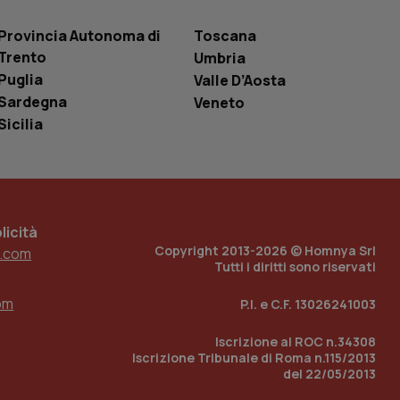
entificatore
le variabili di
è un numero
Provincia Autonoma di
Toscana
o in cui viene
r il sito, ma un
Trento
Umbria
tato di accesso per
Puglia
Valle D’Aosta
Sardegna
Veneto
a Google Analytics
sione.
Sicilia
 tenere traccia
i Youtube incorporati
tics per mantenere
icità
tore del sito web sta
ell'interfaccia di
Copyright 2013-2026 © Homnya Srl
.com
Tutti i diritti sono riservati
 tenere traccia
i Youtube incorporati
om
P.I. e C.F. 13026241003
tore del sito web sta
ell'interfaccia di
Iscrizione al ROC n.34308
Iscrizione Tribunale di Roma n.115/2013
 tenere traccia
del 22/05/2013
r la gestione