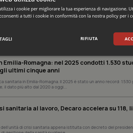
ilizza i cookie per migliorare la tua esperienza di navigazione. Ut
consenti a tutti i cookie in conformità con la nostra policy per i 
e Asl
RIFIUTA
TAGLI
ACC
sari
Statistici
Mar
n Emilia-Romagna: nel 2025 condotti 1.530 studi
gli ultimi cinque anni
ca sanitaria in Emilia-Romagna. Il 2025 è stato un anno record: 1.530 g
, il dato più alto dal 2020 a oggi....
Necessari
Statistici
Marketing
si sanitaria al lavoro, Decaro accelera su 118, l
tribuiscono a rendere fruibile il sito web abilitandone funzionalità di base quali la nav
protette del sito. Il sito web non è in grado di funzionare correttamente senza questi coo
Fornitore
/
Dominio
Scadenza
Descrizione
a, dell’unità di crisi sanitaria appena istituita con decreto del preside
METADATA
5 mesi 4
Questo cookie viene utilizzato p
di gestione della sanità pugliese,...
YouTube