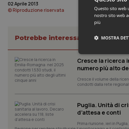
02 Aprile 2013
Questo sito web ut
© Riproduzione riservata
nostro sito web ac
più
Potrebbe interessarti in Regioni 
MOSTRA DET
Neces
Cresce la ricerca i
numero più alto de
Cresce il volume della ricer
condotti dalla rete regionale
Puglia. Unità di cri
I cookie necessari con
d’attesa e conti
e l'accesso alle aree 
Nome
Prima riunione, ieri in Pugli
VISITOR_PRIVACY_
Regione per rendere strutturale il monitoraggio e il controllo 