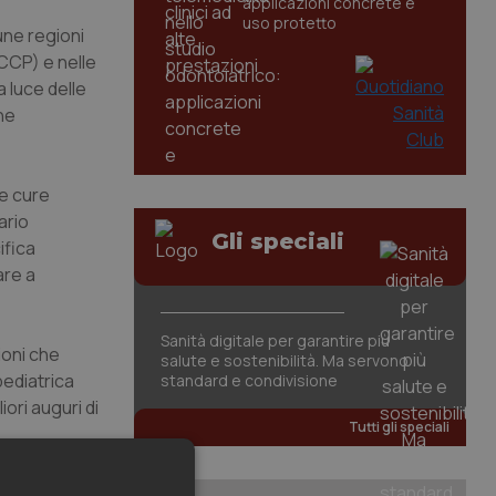
applicazioni concrete e
uso protetto
cune regioni
CCP) e nelle
a luce delle
ne
le cure
ario
Gli speciali
ifica
are a
Sanità digitale per garantire più
ioni che
salute e sostenibilità. Ma servono
pediatrica
standard e condivisione
ori auguri di
Tutti gli speciali