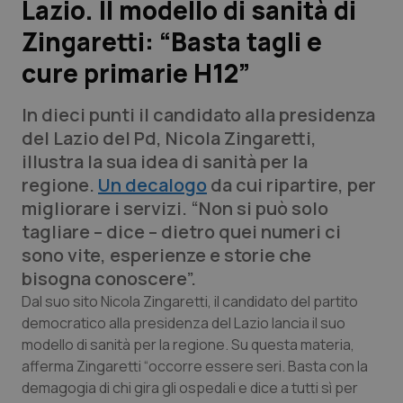
Lazio. Il modello di sanità di
Zingaretti: “Basta tagli e
Scienza e Farmaci
cure primarie H12”
Studi e Analisi
In dieci punti il candidato alla presidenza
Lettere al direttore
del Lazio del Pd, Nicola Zingaretti,
illustra la sua idea di sanità per la
Edizioni Regionali
regione.
Un decalogo
da cui ripartire, per
migliorare i servizi. “Non si può solo
QS Pro
tagliare – dice – dietro quei numeri ci
sono vite, esperienze e storie che
Professionisti Sanitari.AI
bisogna conoscere”.
Dal suo sito Nicola Zingaretti, il candidato del partito
Abruzzo
QS Pro Gold
democratico alla presidenza del Lazio lancia il suo
modello di sanità per la regione. Su questa materia,
QS Club
Newsletter
afferma Zingaretti “occorre essere seri. Basta con la
Basilicata
Artrite & artrosi
demagogia di chi gira gli ospedali e dice a tutti sì per