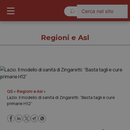
Domenica 9 Agosto 2026
Regioni e Asl
Regioni e Asl
Cronache
QS
»
Regioni e Asl
»
Lazio. Il modello di sanità di Zingaretti: “Basta tagli e cure
Governo e Parlamento
primarie H12”
Regioni e Asl
Lavoro e Professioni