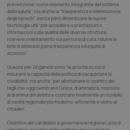
prevenzione “come elemento integrante del sistema
Piemonte
HIV
della salute”; ma anche la “trasparenza e l’eliminazione
degli sprechi” senza però dimenticare le nuove
Provincia Autonoma di Bolzano
Infezioni & Febbre
tecnologie utili “per accedere a prestazioni o
informazioni sulla qualità delle diverse strutture,
ricevere orientamento sui percorsi di cura, ridurre le
Provincia Autonoma di Trento
Ipertensione & Scompenso
liste di attesa in piena trasparenza ed equità di
accesso”.
Puglia
Malattie rare
Queste per Zingaretti sono “le priorità su cui si
Sardegna
Malattia di Crohn & Rettocolite Ulcerosa
misurerà la capacità della politica di riacquistare la
credibilità” ma anche “per allontanare lo spettro dei
Sicilia
Neuroscienze & patologie neurodegenerative
tagli che oggi sembrano l’unica, drammatica, risposta
al dramma del debito e costruire finalmente un modello
Toscana
Obesità
di sanità regionale più moderno, efficiente e vicino ai
cittadini”.
Umbria
Oftalmologia
Obiettivo del candidato a governare la regione Lazio è
“rimettere al centro delle politiche per la salute le