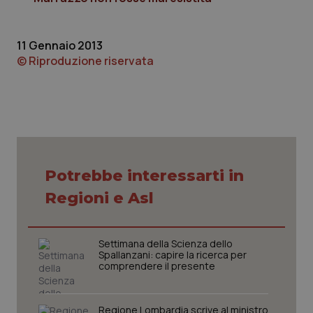
protette del sito. Il sito web non è in grado di
funzionare correttamente senza questi cookie.
Nome
Fornitore
/
Dominio
Scaden
11 Gennaio 2013
© Riproduzione riservata
VISITOR_PRIVACY_METADATA
5 mesi
YouTube
settim
.youtube.com
Potrebbe interessarti in
Regioni e Asl
Settimana della Scienza dello
Spallanzani: capire la ricerca per
comprendere il presente
CookieScriptConsent
5 mesi
CookieScript
settim
www.quotidianosanita.it
Regione Lombardia scrive al ministro