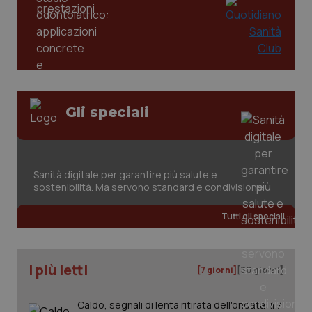
PHPSESSID
Sessio
PHP.net
www.quotidianosanita.it
Gli speciali
Sanità digitale per garantire più salute e
sostenibilità. Ma servono standard e condivisione
Tutti gli speciali
I più letti
[7 giorni]
[30 giorni]
_ga_KM60CM4NPH
.quotidianosanita.it
1 anno
mes
Caldo, segnali di lenta ritirata dell'ondata: il 7