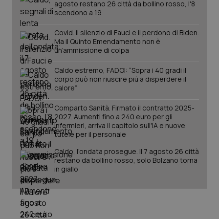
agosto restano 26 città da bollino rosso, l'8
scendono a 19
Covid. Il silenzio di Fauci e il perdono di Biden.
Ma il Quinto Emendamento non è
un’ammissione di colpa
Caldo estremo, FADOI: “Sopra i 40 gradi il
Fornitore
/
corpo può non riuscire più a disperdere il
Nome
Scadenza
Descrizion
Dominio
calore”
Nome
Fornitore
/
Dominio
Scadenza
Des
_ga_0VMQEQKQ1N
.quotidianosanita.it
1 anno 1
Questo
mese
cookie
VISITOR_INFO1_LIVE
Comparto Sanità. Firmato il contratto 2025-
5 mesi 4
Que
Google LLC
viene
settimane
imp
.youtube.com
2027. Aumenti fino a 240 euro per gli
utilizzato
You
infermieri, arriva il capitolo sull'IA e nuove
da Google
ten
tutele per il personale
Analytics
pre
per
del
mantener
vid
Caldo, l’ondata prosegue. Il 7 agosto 26 città
lo stato
inco
restano da bollino rosso, solo Bolzano torna
della
può
sessione.
in giallo
det
vis
web
uti
nuo
ver
dell
You