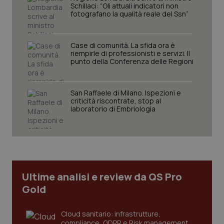
Schillaci: “Gli attuali indicatori non
fotografano la qualità reale del Ssn”
Case di comunità. La sfida ora è
riempirle di professionisti e servizi. Il
punto della Conferenza delle Regioni
San Raffaele di Milano. Ispezioni e
criticità riscontrate, stop al
tracking-sites-ironfish-
www.quotidianosanita.it
4
laboratorio di Embriologia
tracking-enable
settim
2 gior
tracking-sites-ironfish-
www.quotidianosanita.it
4
session-id
settim
Ultime analisi e review da QS Pro
2 gior
Gold
Cloud sanitario: infrastrutture,
_ga
1 anno
Google LLC
compliance, GDPR e Risk management