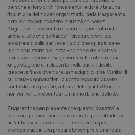
Valle D’Aosta
Oncodermatologia
persone e i loro diritti fondamentali e dare vita a una
rivoluzione dei modelli organizzativi, della trasparenza
Veneto
Oncoematologia
e del merito per innalzare la qualità dei servizi”.
Zingaretti nel presentare i suoi dieci punti affronta
Oncologia & Nutrizione
anche quello che definisce “il disastro che si sta
abbattendo sulla sanità del Lazio” che spiega come
Psoriasi & pelle
“figlio della storia di questa Regione e della cattiva
politica che spesso l’ha governata. È la storia di una
Quotidiano Cardiologia
lunga stagione di malasanità, nella quale il debito
cresceva fino a diventare un macigno di oltre 10 miliardi
Quotidiano Chirurgia
sulle nuove generazioni, e senza neppure essere
contabilizzato perché, ai tempi della giunta Storace,
non venivano presentati nemmeno i bilanci delle Asl”.
Quotidiano Oncologia
Zingaretti ha ben presente che questo “disastro” è
Quotidiano Pediatria
stato si è poi inevitabilmente tradotto per i cittadini in
un “abbassamento del livello dei servizi” e per i
Rene & patologie urogenitali
professionisti in una precarietà sempre più marcata