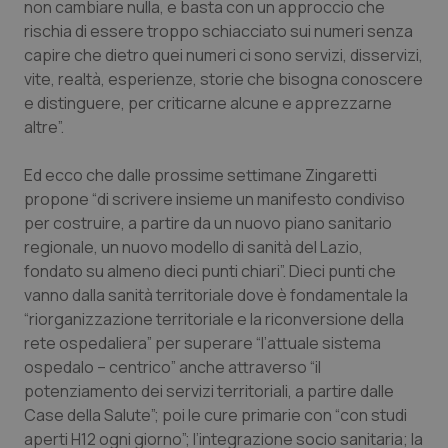
non cambiare nulla, e basta con un approccio che
Calabria
Asma & BPCO
rischia di essere troppo schiacciato sui numeri senza
capire che dietro quei numeri ci sono servizi, disservizi,
Campania
Car-T
vite, realtà, esperienze, storie che bisogna conoscere
e distinguere, per criticarne alcune e apprezzarne
Emilia-Romagna
Colesterolo & coronaropatie
altre”.
Friuli Venezia Giulia
Dermatite Atopica
Ed ecco che dalle prossime settimane Zingaretti
propone “di scrivere insieme un manifesto condiviso
Lazio
Diabete & glucometri
per costruire, a partire da un nuovo piano sanitario
regionale, un nuovo modello di sanità del Lazio,
fondato su almeno dieci punti chiari”. Dieci punti che
Liguria
Disturbi dell’umore
vanno dalla sanità territoriale dove è fondamentale la
“riorganizzazione territoriale e la riconversione della
Lombardia
Dolore
rete ospedaliera” per superare “l’attuale sistema
ospedalo – centrico” anche attraverso “il
Marche
Donna & Salute
potenziamento dei servizi territoriali, a partire dalle
Case della Salute”; poi le cure primarie con “con studi
Molise
Epatiti
aperti H12 ogni giorno”; l’integrazione socio sanitaria; la