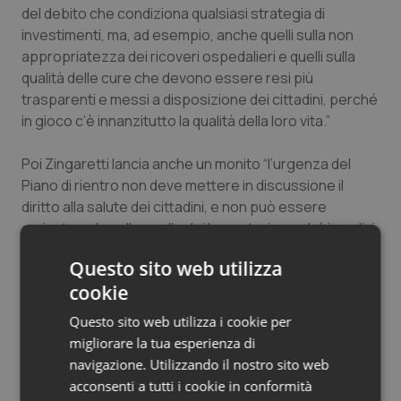
del debito che condiziona qualsiasi strategia di
investimenti, ma, ad esempio, anche quelli sulla non
appropriatezza dei ricoveri ospedalieri e quelli sulla
qualità delle cure che devono essere resi più
trasparenti e messi a disposizione dei cittadini, perché
in gioco c’è innanzitutto la qualità della loro vita.”
Poi Zingaretti lancia anche un monito “l’urgenza del
Piano di rientro non deve mettere in discussione il
diritto alla salute dei cittadini, e non può essere
caricato solo sulle spalle dei lavoratori, perché i medici
e gli operatori della sanità sono il primo caposaldo di un
Questo sito web utilizza
sistema di cure adeguato. Difesa del lavoro e delle
cookie
competenze professionali non significa postulare
l’intangibilità di ogni struttura ospedaliera esistente: la
Questo sito web utilizza i cookie per
rete ospedaliera del Lazio è fortemente squilibrata,
migliorare la tua esperienza di
con un’eccessiva concentrazione in alcuni aree
navigazione. Utilizzando il nostro sito web
urbane di Roma e forti lacune in altre, fino alla
acconsenti a tutti i cookie in conformità
spoliazione di servizi essenziali in alcune aree della