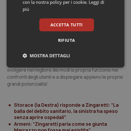
con la nostra policy per i cookie.
Leggi di
Regione; la spesa complessiva è troppo concentrata
più
sulle strutture ospedaliere e poco sul territorio”.
ACCETTA TUTTI
La conclusione di Zingaretti è che “la sanità del Lazio ha
grandi risorse” con diverse ma senza “un’eccellenza
RIFIUTA
del sistema” e questo fa sì che “le capacità dei singoli
così come le strutture più avanzate rischiano di non
essere valorizzate e di trasformarsi sempre di più in
MOSTRA DETTAGLI
monadi prive di una rete di sostegno, non riuscendo a
Necessari
Statistici
Marketing
svolgere nel migliore dei modi la propria funzione nei
confronti degli utenti e a dispiegare appieno le proprie
grandi potenzialità”.
Storace (la Destra) risponde a Zingaretti: “La
Necessari
Statistici
Marketing
balla del debito sanitario, la sinistra ha speso
senza aprire ospedali”
I cookie necessari contribuiscono a rendere fruibile il
Armeni: “Zingaretti parla come se giunta
sito web abilitandone funzionalità di base quali la
Marrazzo non fosse mai esistita”
navigazione sulle pagine e l'accesso alle aree