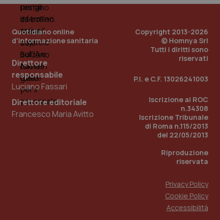
__Secure-YNID
.youtube.com
5 mesi 4
Que
settimane
imp
You
Quotidiano online
Copyright 2013-2026
ten
pre
d'informazione sanitaria
© Homnya Srl
del
Tutti i diritti sono
vid
riservati
inco
Direttore
può
responsabile
det
P.I. e C.F. 13026241003
vis
Luciano Fassari
web
uti
Iscrizione al ROC
Direttore editoriale
nuo
n.34308
ver
Francesco Maria Avitto
dell
Iscrizione Tribunale
You
di Roma n.115/2013
del 22/05/2013
YSC
Sessione
Que
Google LLC
imp
.youtube.com
You
Riproduzione
ten
riservata
vis
vid
Privacy Policy
__Secure-
.youtube.com
5 mesi 4
Que
ROLLOUT_TOKEN
settimane
imp
Cookie Policy
You
ges
Accessibilità
del
e d