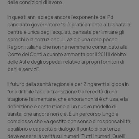
delle condizioni di lavoro.
Salute orale & impianti
In questi anni spiega ancora l’esponente del Pd
Sangue & coagulazione
candidato governatore “si è praticamente affossata la
centrale unica degli acquisti, pensata per limitare gli
Tiroide
sprechi o la corruzione. Il Lazio è una delle poche
Regioni italiane che non ha nemmeno comunicato alla
Corte dei Conti a quanto ammonta per il 2011 il debito
Tumore al seno
delle Asl e degli ospedali relativo ai propri fornitori di
beni e servizi”.
Tumore ovarico
Il futuro della sanità regionale per Zingaretti si gioca in
Tumori del Polmone & Testa Collo
“una difficile fase di transizione tra l’eredità di una
stagione fallimentare, che ancora non si è chiusa, e la
Tumori gastrointestinali
definizione e costruzione di un nuovo modello di
sanità, che ancora non c’è. È un percorso lungo e
Ulcera & Reflusso
complesso che va gestito con senso di responsabilità,
equilibrio e capacità di dialogo. Il punto di partenza
Vaccini
deve essere la verità sui numeri. Tutti i numeri. Quelli