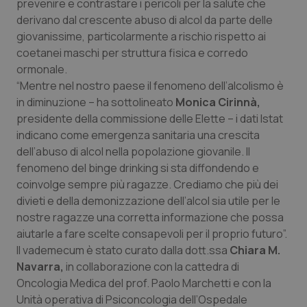
prevenire e contrastare i pericoli per la salute che
Calabria
Asma & BPCO
derivano dal crescente abuso di alcol da parte delle
giovanissime, particolarmente a rischio rispetto ai
Campania
Car-T
coetanei maschi per struttura fisica e corredo
ormonale.
Emilia-Romagna
Colesterolo & coronaropatie
“Mentre nel nostro paese il fenomeno dell’alcolismo è
in diminuzione – ha sottolineato
Monica Cirinnà,
Friuli Venezia Giulia
Dermatite Atopica
presidente della commissione delle Elette – i dati Istat
indicano come emergenza sanitaria una crescita
dell’abuso di alcol nella popolazione giovanile. Il
Lazio
Diabete & glucometri
fenomeno del binge drinking si sta diffondendo e
coinvolge sempre più ragazze. Crediamo che più dei
Liguria
Disturbi dell’umore
divieti e della demonizzazione dell’alcol sia utile per le
nostre ragazze una corretta informazione che possa
Lombardia
Dolore
aiutarle a fare scelte consapevoli per il proprio futuro”.
Il vademecum è stato curato dalla dott.ssa
Chiara M.
Marche
Donna & Salute
Navarra,
in collaborazione con la cattedra di
Oncologia Medica del prof. Paolo Marchetti e con la
Molise
Epatiti
Unità operativa di Psiconcologia dell’Ospedale