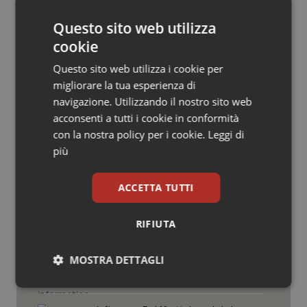
© Riproduzione riservata
Salute orale & impianti
Questo sito web utilizza
cookie
Sangue & coagulazione
Questo sito web utilizza i cookie per
migliorare la tua esperienza di
Tiroide
navigazione. Utilizzando il nostro sito web
Potrebbe interessarti in
acconsenti a tutti i cookie in conformità
Tumore al seno
Regioni e Asl
con la nostra policy per i cookie.
Leggi di
più
Tumore ovarico
Puglia. Unità di crisi sanitaria al lavoro,
ACCETTA TUTTI
Decaro accelera su 118, liste d’attesa
Tumori del Polmone & Testa Collo
e conti
RIFIUTA
Tumori gastrointestinali
Farmaci. Puglia, dal 3 agosto alert
informatico per segnalare l’esistenza
MOSTRA DETTAGLI
Ulcera & Reflusso
di un equivalente meno costoso
Necessari
Statistici
Marketing
Vaccini