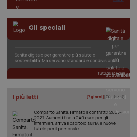
tracking-sites-ironfish-
www.quotidianosanita.it
4
session-id
settim
Gli speciali
2 gior
Sanità digitale per garantire più salute e
_ga
1 anno
Google LLC
mes
.quotidianosanita.it
sostenibilità. Ma servono standard e condivisione
Tutti gli speciali
I più letti
[7 giorni]
[30 giorni]
Comparto Sanità. Firmato il contratto 2025-
2027. Aumenti fino a 240 euro per gli
infermieri, arriva il capitolo sull'IA e nuove
tutele per il personale