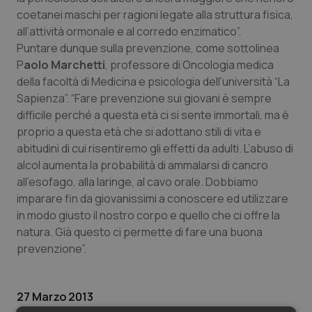
Valle D’Aosta
Oncodermatologia
coetanei maschi per ragioni legate alla struttura fisica,
all’attività ormonale e al corredo enzimatico”.
Veneto
Oncoematologia
Puntare dunque sulla prevenzione, come sottolinea
P
aolo Marchetti
, professore di Oncologia medica
Oncologia & Nutrizione
della facoltà di Medicina e psicologia dell’università “La
Sapienza”. “Fare prevenzione sui giovani è sempre
Psoriasi & pelle
difficile perché a questa età ci si sente immortali, ma è
proprio a questa età che si adottano stili di vita e
Quotidiano Cardiologia
abitudini di cui risentiremo gli effetti da adulti. L’abuso di
alcol aumenta la probabilità di ammalarsi di cancro
all’esofago, alla laringe, al cavo orale. Dobbiamo
Quotidiano Chirurgia
imparare fin da giovanissimi a conoscere ed utilizzare
in modo giusto il nostro corpo e quello che ci offre la
Quotidiano Oncologia
natura. Già questo ci permette di fare una buona
prevenzione”.
Quotidiano Pediatria
Rene & patologie urogenitali
27 Marzo 2013