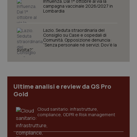
Influenza. Dal 1° ottobre al via la
campagna vaccinale 2026/2027 in
Lombardia
Lazio. Seduta straordinaria del
Consiglio su Case e ospedali di
Necessari
Statistici
Marketing
Comunità. Opposizione denuncia:
“Senza personale né servizi. Dov’è la
I cookie necessari contribuiscono a rendere fruibile il
svolta?”
sito web abilitandone funzionalità di base quali la
navigazione sulle pagine e l'accesso alle aree
protette del sito. Il sito web non è in grado di
funzionare correttamente senza questi cookie.
Nome
Fornitore
/
Dominio
Scaden
VISITOR_PRIVACY_METADATA
5 mesi
YouTube
Ultime analisi e review da QS Pro
settim
.youtube.com
Gold
Cloud sanitario: infrastrutture,
compliance, GDPR e Risk management