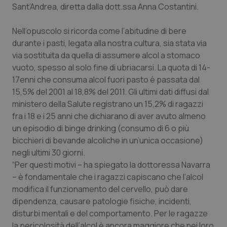
Sant’Andrea, diretta dalla dott.ssa Anna Costantini.
Piemonte
HIV
Nell’opuscolo si ricorda come l’abitudine di bere
durante i pasti, legata alla nostra cultura, sia stata via
Provincia Autonoma di Bolzano
Infezioni & Febbre
via sostituita da quella di assumere alcol a stomaco
vuoto, spesso al solo fine di ubriacarsi. La quota di 14-
Provincia Autonoma di Trento
Ipertensione & Scompenso
17enni che consuma alcol fuori pasto è passata dal
15,5% del 2001 al 18,8% del 2011. Gli ultimi dati diffusi dal
Puglia
Malattie rare
ministero della Salute registrano un 15,2% di ragazzi
fra i 18 e i 25 anni che dichiarano di aver avuto almeno
Sardegna
Malattia di Crohn & Rettocolite Ulcerosa
un episodio di binge drinking (consumo di 6 o più
bicchieri di bevande alcoliche in un’unica occasione)
Sicilia
Neuroscienze & patologie neurodegenerative
negli ultimi 30 giorni.
“Per questi motivi – ha spiegato la dottoressa Navarra
Toscana
Obesità
– è fondamentale che i ragazzi capiscano che l’alcol
modifica il funzionamento del cervello, può dare
dipendenza, causare patologie fisiche, incidenti,
Umbria
Oftalmologia
disturbi mentali e del comportamento. Per le ragazze
la pericolosità dell’alcol è ancora maggiore che nei loro