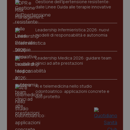
Gestione dell'Ipertensione resistente:
dalle Linee Guida alle terapie innovative
Leadership Infermieristica 2026: nuovi
modelli di responsabilità e autonomia
CookieScriptConsent
5 mesi
CookieScript
settim
www.quotidianosanita.it
Leadership Medica 2026: guidare team
clinici ad alte prestazioni
AI e telemedicina nello studio
odontoiatrico: applicazioni concrete e
uso protetto
tracking-sites-ironfish-
www.quotidianosanita.it
4
tracking-enable
settim
2 gior