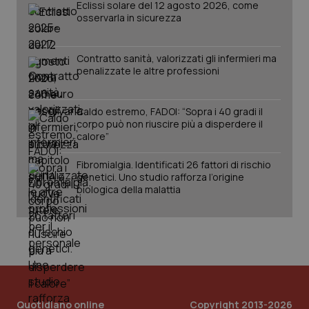
Eclissi solare del 12 agosto 2026, come
osservarla in sicurezza
Contratto sanità, valorizzati gli infermieri ma
penalizzate le altre professioni
Caldo estremo, FADOI: “Sopra i 40 gradi il
corpo può non riuscire più a disperdere il
calore”
Fibromialgia. Identificati 26 fattori di rischio
PHPSESSID
Sessio
PHP.net
www.quotidianosanita.it
genetici. Uno studio rafforza l’origine
biologica della malattia
Quotidiano online
Copyright 2013-2026