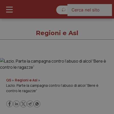
Giovedì 6 Agosto 2026
Regioni e Asl
Regioni e Asl
Cronache
QS
»
Regioni e Asl
»
Lazio. Parte la campagna contro l’abuso di alcol “Bere è
Governo e Parlamento
contro le ragazze”
Regioni e Asl
Lavoro e Professioni