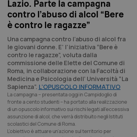
Lazio. Parte la campagna
contro l’abuso di alcol “Bere
Scienza e Farmaci
è contro le ragazze”
Studi e Analisi
Una campagna contro l’abuso di alcol fra
Lettere al direttore
le giovani donne. E’ l’iniziativa “Bere è
contro le ragazze”, voluta dalla
Edizioni Regionali
commissione delle Elette del Comune di
Roma, in collaborazione con la Facoltà di
QS Pro
Medicina e Psicologia dell’ Università “La
Sapienza”.
L’OPUSCOLO INFORMATIVO
Professionisti Sanitari.AI
La campagna – presentata oggi in Campidoglio di
fronte a cento studenti – ha portato alla realizzazione
di un opuscolo informativo sui rischi legati all’eccessiva
Abruzzo
QS Pro Gold
assunzione di alcol, che verrà distribuito negli Istituti
QS Club
Newsletter
scolastici del Comune di Roma.
Basilicata
Artrite & artrosi
L’obiettivo è attuare un’azione sul territorio per