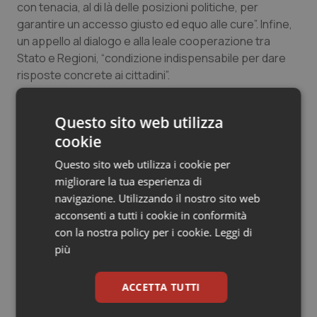
con tenacia, al di là delle posizioni politiche, per
Salute orale & impianti
garantire un accesso giusto ed equo alle cure”. Infine,
un appello al dialogo e alla leale cooperazione tra
Sangue & coagulazione
Stato e Regioni, “condizione indispensabile per dare
risposte concrete ai cittadini”.
Tiroide
Giovanni Rodriquez
Questo sito web utilizza
Tumore al seno
cookie
Giovanni Rodriquez
Tumore ovarico
Questo sito web utilizza i cookie per
migliorare la tua esperienza di
28 Marzo 2025
© Riproduzione riservata
navigazione. Utilizzando il nostro sito web
Tumori del Polmone & Testa Collo
acconsenti a tutti i cookie in conformità
con la nostra policy per i cookie.
Leggi di
Tumori gastrointestinali
più
Ulcera & Reflusso
ACCETTA TUTTI
Vaccini
Potrebbe interessarti in