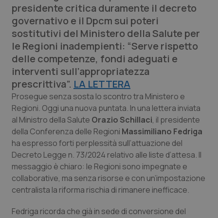
presidente critica duramente il decreto
Calabria
Asma & BPCO
governativo e il Dpcm sui poteri
sostitutivi del Ministero della Salute per
Campania
Car-T
le Regioni inadempienti: “Serve rispetto
delle competenze, fondi adeguati e
Emilia-Romagna
Colesterolo & coronaropatie
interventi sull’appropriatezza
prescrittiva”.
Friuli Venezia Giulia
Dermatite Atopica
LA LETTERA
Prosegue senza sosta lo scontro tra Ministero e
Regioni. Oggi una nuova puntata. In una lettera inviata
Lazio
Diabete & glucometri
al Ministro della Salute
Orazio Schillaci
, il presidente
della Conferenza delle Regioni
Massimiliano Fedriga
Liguria
Disturbi dell’umore
ha espresso forti perplessità sull’attuazione del
Decreto Legge n. 73/2024 relativo alle liste d’attesa. Il
Lombardia
Dolore
messaggio è chiaro: le Regioni sono impegnate e
collaborative, ma senza risorse e con un’impostazione
Marche
Donna & Salute
centralista la riforma rischia di rimanere inefficace.
Molise
Epatiti
Fedriga ricorda che già in sede di conversione del