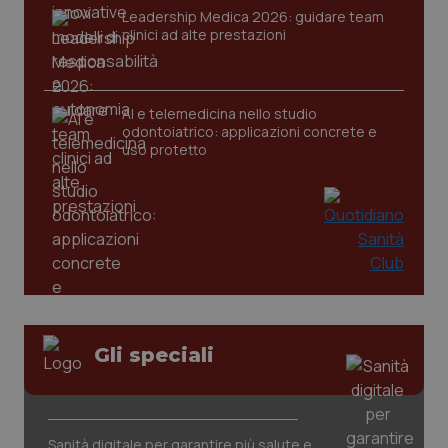
Leadership Medica 2026: guidare team
clinici ad alte prestazioni
tracking-sites-ironfish-
www.quotidianosanita.it
4
tracking-enable
settim
AI e telemedicina nello studio
2 gior
odontoiatrico: applicazioni concrete e
uso protetto
tracking-sites-ironfish-
www.quotidianosanita.it
4
session-id
settim
2 gior
_ga
1 anno
Google LLC
mes
.quotidianosanita.it
Gli speciali
Sanità digitale per garantire più salute e