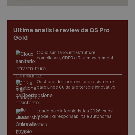
Ultime analisi e review da QS Pro
Gold
Cloud sanitario: infrastrutture,
compliance, GDPR e Risk management
Gestione dell'Ipertensione resistente:
CookieScriptConsent
5 mesi
CookieScript
dalle Linee Guida alle terapie innovative
settim
www.quotidianosanita.it
Leadership Infermieristica 2026: nuovi
modelli di responsabilità e autonomia