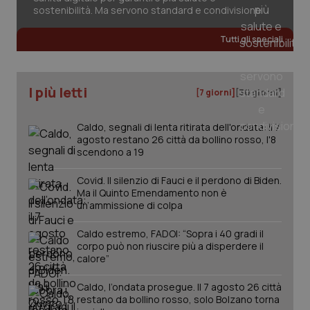
sostenibilità. Ma servono standard e condivisione
Tutti gli speciali
I più letti
[7 giorni]
[30 giorni]
Caldo, segnali di lenta ritirata dell'ondata: il 7
agosto restano 26 città da bollino rosso, l'8
scendono a 19
Covid. Il silenzio di Fauci e il perdono di Biden.
Ma il Quinto Emendamento non è
un’ammissione di colpa
Caldo estremo, FADOI: “Sopra i 40 gradi il
corpo può non riuscire più a disperdere il
PHPSESSID
Sessio
PHP.net
calore”
www.quotidianosanita.it
Caldo, l’ondata prosegue. Il 7 agosto 26 città
restano da bollino rosso, solo Bolzano torna