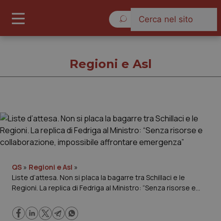
Domenica 9 Agosto 2026
Regioni e Asl
Regioni e Asl
Cronache
Governo e Parlamento
QS
»
Regioni e Asl
»
Liste d’attesa. Non si placa la bagarre tra Schillaci e le
Regioni. La replica di Fedriga al Ministro: “Senza risorse e
Regioni e Asl
collaborazione, impossibile affrontare emergenza”
Lavoro e Professioni