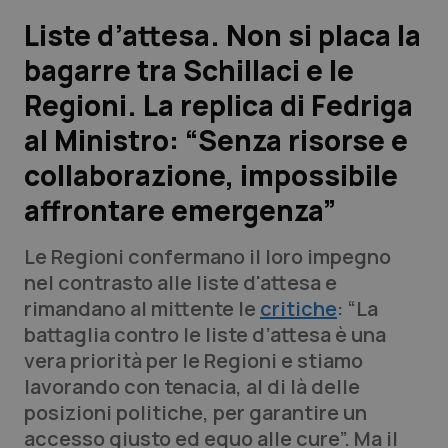
Liste d’attesa. Non si placa la
Scienza e Farmaci
bagarre tra Schillaci e le
Regioni. La replica di Fedriga
Studi e Analisi
al Ministro: “Senza risorse e
Lettere al direttore
collaborazione, impossibile
Edizioni Regionali
affrontare emergenza”
QS Pro
Le Regioni confermano il loro impegno
nel contrasto alle liste d'attesa e
Professionisti Sanitari.AI
rimandano al mittente le
critiche
: “La
battaglia contro le liste d’attesa è una
vera priorità per le Regioni e stiamo
Abruzzo
QS Pro Gold
lavorando con tenacia, al di là delle
QS Club
Newsletter
posizioni politiche, per garantire un
Basilicata
Artrite & artrosi
accesso giusto ed equo alle cure”. Ma il