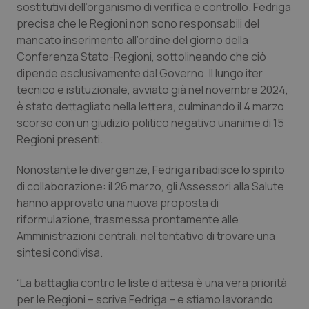
Valle D’Aosta
Oncodermatologia
sostitutivi dell’organismo di verifica e controllo. Fedriga
precisa che le Regioni non sono responsabili del
Veneto
Oncoematologia
mancato inserimento all’ordine del giorno della
Conferenza Stato-Regioni, sottolineando che ciò
dipende esclusivamente dal Governo. Il lungo iter
Oncologia & Nutrizione
tecnico e istituzionale, avviato già nel novembre 2024,
è stato dettagliato nella lettera, culminando il 4 marzo
Psoriasi & pelle
scorso con un giudizio politico negativo unanime di 15
Regioni presenti.
Quotidiano Cardiologia
Nonostante le divergenze, Fedriga ribadisce lo spirito
Quotidiano Chirurgia
di collaborazione: il 26 marzo, gli Assessori alla Salute
hanno approvato una nuova proposta di
Quotidiano Oncologia
riformulazione, trasmessa prontamente alle
Amministrazioni centrali, nel tentativo di trovare una
sintesi condivisa.
Quotidiano Pediatria
“La battaglia contro le liste d’attesa è una vera priorità
Rene & patologie urogenitali
per le Regioni – scrive Fedriga – e stiamo lavorando