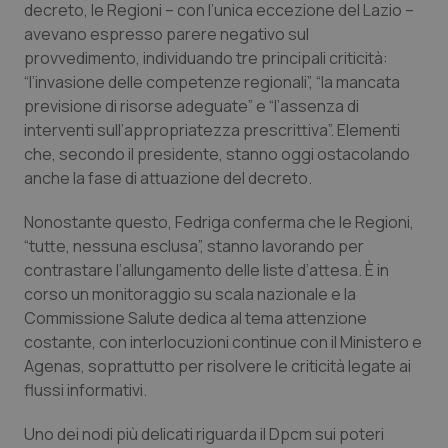
decreto, le Regioni – con l’unica eccezione del Lazio –
avevano espresso parere negativo sul
Piemonte
HIV
provvedimento, individuando tre principali criticità:
“l’invasione delle competenze regionali”, “la mancata
Provincia Autonoma di Bolzano
Infezioni & Febbre
previsione di risorse adeguate” e “l’assenza di
interventi sull’appropriatezza prescrittiva”. Elementi
Provincia Autonoma di Trento
Ipertensione & Scompenso
che, secondo il presidente, stanno oggi ostacolando
anche la fase di attuazione del decreto.
Puglia
Malattie rare
Nonostante questo, Fedriga conferma che le Regioni,
Sardegna
Malattia di Crohn & Rettocolite Ulcerosa
“tutte, nessuna esclusa”, stanno lavorando per
contrastare l’allungamento delle liste d’attesa. È in
corso un monitoraggio su scala nazionale e la
Sicilia
Neuroscienze & patologie neurodegenerative
Commissione Salute dedica al tema attenzione
costante, con interlocuzioni continue con il Ministero e
Toscana
Obesità
Agenas, soprattutto per risolvere le criticità legate ai
flussi informativi.
Umbria
Oftalmologia
Uno dei nodi più delicati riguarda il Dpcm sui poteri