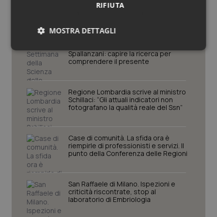
RIFIUTA
Regioni e Asl
MOSTRA DETTAGLI
Settimana della Scienza dello
Necessari
Statistici
Marketing
Spallanzani: capire la ricerca per
comprendere il presente
Regione Lombardia scrive al ministro
Schillaci: “Gli attuali indicatori non
fotografano la qualità reale del Ssn”
Necessari
Statistici
Marketing
Case di comunità. La sfida ora è
I cookie necessari contribuiscono a rendere fruibile il
riempirle di professionisti e servizi. Il
sito web abilitandone funzionalità di base quali la
punto della Conferenza delle Regioni
navigazione sulle pagine e l'accesso alle aree
protette del sito. Il sito web non è in grado di
funzionare correttamente senza questi cookie.
Nome
San Raffaele di Milano. Ispezioni e
Fornitore
/
Dominio
Scaden
criticità riscontrate, stop al
VISITOR_PRIVACY_METADATA
5 mesi
YouTube
laboratorio di Embriologia
settim
.youtube.com