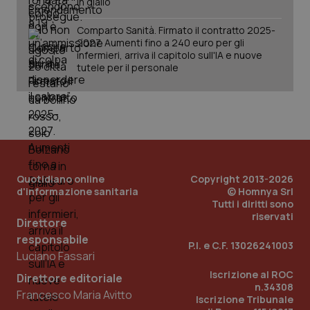
in giallo
Comparto Sanità. Firmato il contratto 2025-
2027. Aumenti fino a 240 euro per gli
infermieri, arriva il capitolo sull'IA e nuove
tutele per il personale
Quotidiano online
Copyright 2013-2026
d'informazione sanitaria
© Homnya Srl
_ga_KM60CM4NPH
.quotidianosanita.it
1 anno
Tutti i diritti sono
mes
riservati
Direttore
responsabile
P.I. e C.F. 13026241003
Luciano Fassari
Iscrizione al ROC
Direttore editoriale
n.34308
Francesco Maria Avitto
Iscrizione Tribunale