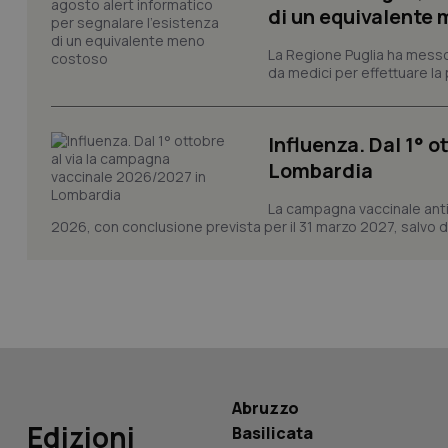
di un equivalente
_ga
La Regione Puglia ha messo 
da medici per effettuare la 
Influenza. Dal 1° 
Lombardia
PHPSESSID
La campagna vaccinale anti
2026, con conclusione prevista per il 31 marzo 2027, salvo div
_ga_KM60CM4NPH
Nome
Nome
Abruzzo
VISITOR_INFO1_LIV
Edizioni
Basilicata
_ga_0VMQEQKQ1N