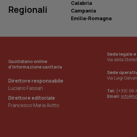
Calabria
Regionali
Campania
__Secure-YNID
Emilia-Romagna
YSC
Sede legale e
__Secure-
Via della Stell
ROLLOUT_TOKEN
Quotidiano online
d'informazione sanitaria
Sede operati
tracking-sites-
Via Luigi Galva
ironfish-tracking-
Direttore responsabile
named-enable
Luciano Fassari
Tel:
(+39) 06 
Email:
info@h
Direttore editoriale
Francesco Maria Avitto