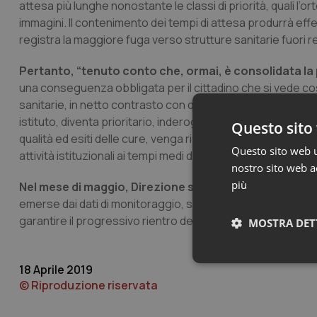
attesa più lunghe nonostante le classi di priorità, quali l’ort
immagini. Il contenimento dei tempi di attesa produrrà effett
registra la maggiore fuga verso strutture sanitarie fuori r
Pertanto, “tenuto conto che, ormai, è consolidata la
una conseguenza obbligata per il cittadino che si vede cos
sanitarie, in netto contrasto con quanto previsto dalle n
istituto, diventa prioritario, inderogabile e indifferibile ass
Questo sito 
qualità ed esiti delle cure, venga rispettato il progressivo
Questo sito web ut
attività istituzionali ai tempi medi di quelle libera profes
nostro sito web ac
più
Nel mese di maggio, Direzione sanitaria e Direttori dei
emerse dai dati di monitoraggio, si possano individuare l
garantire il progressivo rientro dei tempi di attesa nei parame
MOSTRA DET
Neces
18 Aprile 2019
© Riproduzione riservata