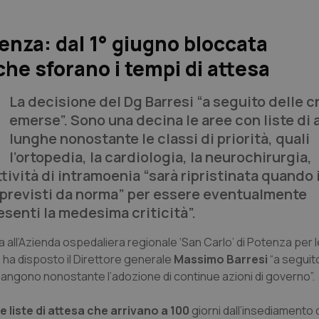
tenza: dal 1° giugno bloccata
che sforano i tempi di attesa
La decisione del Dg Barresi “a seguito delle cr
emerse”. Sono una decina le aree con liste di 
lunghe nonostante le classi di priorità, quali
l’ortopedia, la cardiologia, la neurochirurgia,
ttività di intramoenia “sarà ripristinata quando 
i previsti da norma” per essere eventualmente
senti la medesima criticità”.
nia all’Azienda ospedaliera regionale ‘San Carlo’ di Potenza per
o ha disposto il Direttore generale
Massimo Barresi
“a seguit
mangono nonostante l’adozione di continue azioni di governo”.
e liste di attesa che arrivano a 100
giorni dall’insediamento d