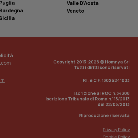
Puglia
Valle D’Aosta
ell'interfaccia di
Sardegna
Veneto
 tenere traccia
Sicilia
i Youtube incorporati
tore del sito web sta
ell'interfaccia di
 tenere traccia
icità
r la gestione
one dell’esperienza
Copyright 2013-2026 © Homnya Srl
.com
Tutti i diritti sono riservati
e per abilitare il
loggato con identity
om
P.I. e C.F. 13026241003
Iscrizione al ROC n.34308
Iscrizione Tribunale di Roma n.115/2013
del 22/05/2013
Riproduzione riservata
Privacy Policy
Cookie Policy