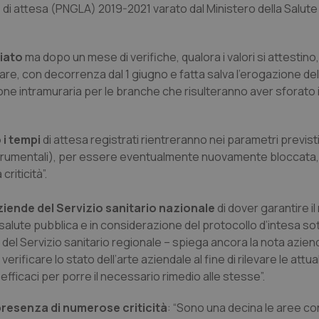
te di attesa (PNGLA) 2019-2021 varato dal Ministero della Salute
diato
ma dopo un mese di verifiche, qualora i valori si attestino,
are, con decorrenza dal 1 giugno e fatta salva l’erogazione del
ione intramuraria per le branche che risulteranno aver sforato 
 i tempi
di attesa registrati rientreranno nei parametri previs
ni strumentali), per essere eventualmente nuovamente bloccata,
riticità”.
aziende del Servizio sanitario nazionale
di dover garantire il
salute pubblica e in considerazione del protocollo d’intesa sot
i del Servizio sanitario regionale – spiega ancora la nota aziend
ificare lo stato dell’arte aziendale al fine di rilevare le attuali 
fficaci per porre il necessario rimedio alle stesse”.
presenza di numerose criticità
: “Sono una decina le aree con