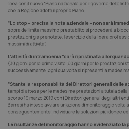
linea con il nuovo “Piano nazionale per il governo delle lis
che la Regione adotti il proprio Piano.
“Lo stop – precisa la nota aziendale – non sarà imme
sopra del limite massimo prestabilito si procederà a blocc
prestazioni già prenotate, l’esercizio della libera profess
massimi di attività”.
L’attività di intramoenia “sarà ripristinata allorquando
(30 giorni per le prime visite, 60 giorni per le prestazio
successivamente, ogni qualvolta si ripresenti la medesima c
“Stante la responsabilità dei Direttori generali delle 
tempi di attesa per le medesime prestazioni a tutela della 
scorso 19 marzo 2019 con i Direttori generali degli altri ent
Barresi ha inteso avviare un’azione di monitoraggio volta a ver
conseguentemente, individuare le soluzioni più idonee ed e
Le risultanze del monitoraggio hanno evidenziato la 