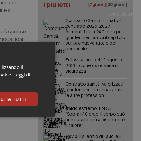
tica per
I più letti
[7 giorni]
[30 giorni]
ine si
Comparto Sanità. Firmato il
contratto 2025-2027.
e più spesso
Aumenti fino a 240 euro per
gli infermieri, arriva il capitolo
prestazioni
sull'IA e nuove tutele per il
ivo tale
personale
i a volumi,
Eclissi solare del 12 agosto
ito delle
2026, come osservarla in
ilizzando il
o 120”.
sicurezza
cookie.
Leggi di
criticità
Contratto sanità, valorizzati
gli infermieri ma penalizzate
ccorrenti per
le altre professioni
ETTA TUTTI
Caldo estremo, FADOI:
“Sopra i 40 gradi il corpo può
keting
non riuscire più a disperdere
il calore”
Covid. Il silenzio di Fauci e il