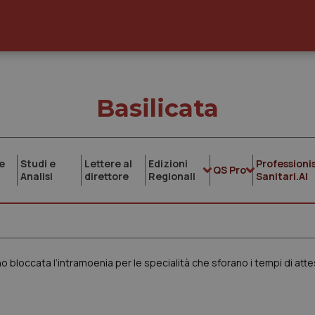
Basilicata
e
Studi e
Lettere al
Edizioni
Professionis
QS Pro
Analisi
direttore
Regionali
Sanitari.AI
no bloccata l’intramoenia per le specialità che sforano i tempi di att