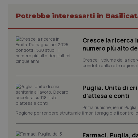
Potrebbe interessarti in Basilicat
I cookie necessari con
e l'accesso alle aree 
Cresce la ricerca i
numero più alto de
Nome
VISITOR_PRIVACY_
Cresce il volume della ricer
condotti dalla rete regionale
Puglia. Unità di cri
CookieScriptConse
d’attesa e conti
Prima riunione, ieri in Pugli
tracking-sites-ironf
Regione per rendere strutturale il monitoraggio e il controllo 
tracking-enable
tracking-sites-ironf
Farmaci. Puglia, d
session-id