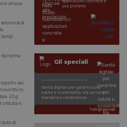
applicazioni concrete e
 e in attesa
uso protetto
 ancora al di
le
i tempi
ti da norma
Gli speciali
 rispetto dei
Sanità digitale per garantire più
toscritto lo
salute e sostenibilità. Ma servono
ale, il Dg
standard e condivisione
criticità e,
Tutti gli speciali
 liste di