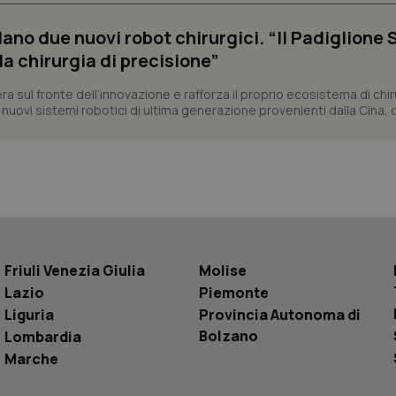
nt
5 mesi 3
Questo cookie viene utilizzato da
CookieScript
settimane
Script.com per ricordare le pref
www.quotidianosanita.it
sui cookie dei visitatori. È neces
ilano due nuovi robot chirurgici. “Il Padiglione 
dei cookie di Cookie-Script.com 
correttamente.
la chirurgia di precisione”
ish-
www.quotidianosanita.it
4
Questo cookie è impostato dall'a
settimane
abilitare il sistema di tracking a
lera sul fronte dell’innovazione e rafforza il proprio ecosistema di chir
2 giorni
 nuovi sistemi robotici di ultima generazione provenienti dalla Cina, de
ish-
www.quotidianosanita.it
4
Questo cookie è impostato dall'a
settimane
assegnare un identificatore generi
2 giorni
1 anno 1
Questo nome di cookie è associa
Google LLC
mese
Universal Analytics, che è un a
.quotidianosanita.it
significativo del servizio di ana
utilizzato da Google. Questo cook
per distinguere utenti unici as
generato in modo casuale come i
cliente. È incluso in ogni richiest
sito e utilizzato per calcolare i dat
Friuli Venezia Giulia
Molise
sessioni e campagne per i rapporti 
Lazio
Piemonte
Sessione
Cookie generato da applicazioni 
PHP.net
Liguria
Provincia Autonoma di
linguaggio PHP. Si tratta di un id
www.quotidianosanita.it
generico utilizzato per mantenere 
Bolzano
Lombardia
sessione utente. Normalmente 
generato in modo casuale, il mod
Marche
utilizzato può essere specifico pe
buon esempio è mantenere uno s
un utente tra le pagine.