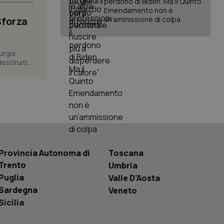
perdono di Biden. Ma il Quinto
l servizio Cookie-
erenze di consenso
Emendamento non è
sario che il banner
Sforza
un’ammissione di colpa
funzioni
pplicazione per
nonimo.
urgia
stinati...
pplicazione per
co al visitatore.
to a Google
ggiornamento
lisi più comunemente
ie viene utilizzato
segnando un numero
dentificatore del
a di pagina in un
i di visitatori,
Provincia Autonoma di
Toscana
di analisi dei siti.
Trento
Umbria
basate sul
Puglia
Valle D’Aosta
entificatore
le variabili di
Sardegna
Veneto
è un numero
o in cui viene
Sicilia
r il sito, ma un
tato di accesso per