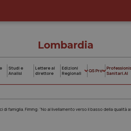
Lombardia
e
Studi e
Lettere al
Edizioni
Professionis
QS Pro
Analisi
direttore
Regionali
Sanitari.AI
 di famiglia. Fimmg: “No al livellamento verso il basso della qualità 