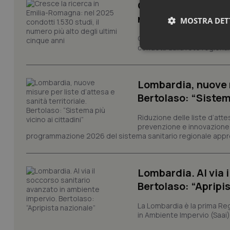
Cresce la ricerca i
numero più alto de
MOSTRA DET
Cresce il volume della ricer
condotti dalla rete regionale
Neces
Lombardia, nuove mi
Bertolaso: “Sistema
Riduzione delle liste d’atte
prevenzione e innovazione. S
programmazione 2026 del sistema sanitario regionale appro
I cookie necessari con
e l'accesso alle aree 
Nome
Lombardia. Al via 
VISITOR_PRIVACY_
Bertolaso: “Apripi
La Lombardia è la prima Reg
in Ambiente Impervio (Saai)