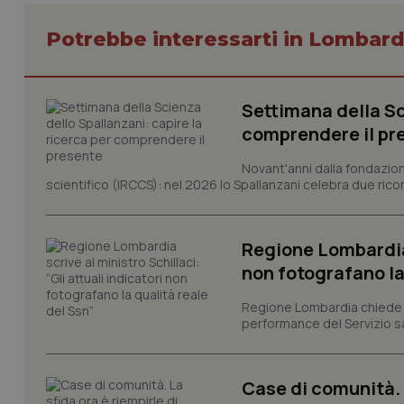
Potrebbe interessarti in Lombard
I cookie necessari con
Settimana della Sc
e l'accesso alle aree 
comprendere il pr
Nome
VISITOR_PRIVACY_
Novant'anni dalla fondazion
scientifico (IRCCS): nel 2026 lo Spallanzani celebra due rico
Regione Lombardia s
CookieScriptConse
non fotografano la
Regione Lombardia chiede al
performance del Servizio san
tracking-sites-ironf
tracking-enable
tracking-sites-ironf
Case di comunità. L
session-id