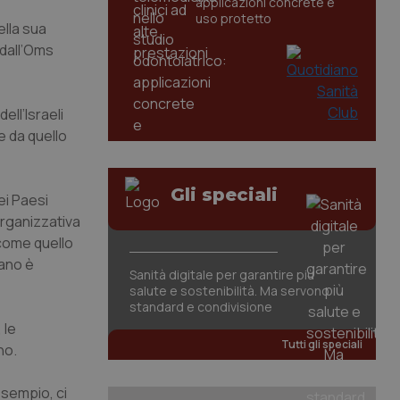
applicazioni concrete e
uso protetto
ella sua
 dall’Oms
ell’Israeli
e da quello
Gli speciali
dei Paesi
organizzativa
, come quello
iano è
Sanità digitale per garantire più
salute e sostenibilità. Ma servono
standard e condivisione
 le
Tutti gli speciali
no.
esempio, ci