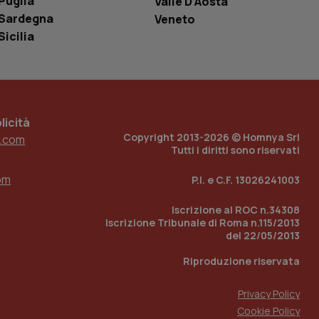
Puglia
Valle D’Aosta
ell'interfaccia di
Sardegna
Veneto
Sicilia
 tenere traccia
i Youtube incorporati
tore del sito web sta
ell'interfaccia di
 tenere traccia
icità
r la gestione
Copyright 2013-2026 © Homnya Srl
one dell’esperienza
.com
Tutti i diritti sono riservati
e per abilitare il
om
loggato con identity
P.I. e C.F. 13026241003
Iscrizione al ROC n.34308
Iscrizione Tribunale di Roma n.115/2013
del 22/05/2013
Riproduzione riservata
Privacy Policy
Cookie Policy