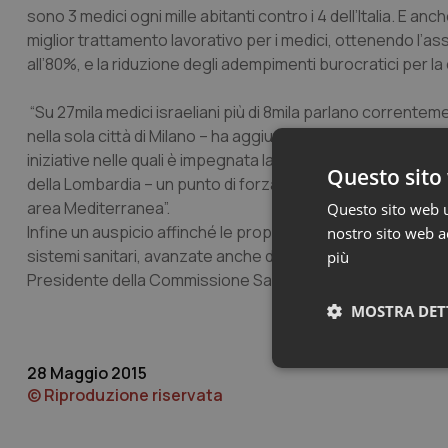
sono 3 medici ogni mille abitanti contro i 4 dell’Italia. E a
miglior trattamento lavorativo per i medici, ottenendo l’assun
all’80%, e la riduzione degli adempimenti burocratici per la
“Su 27mila medici israeliani più di 8mila parlano correntem
nella sola città di Milano – ha aggiunto
Enrico Mairov
,Pres
iniziative nelle quali è impegnata la sua Associazione a sost
Questo sito 
della Lombardia – un punto di forza a sostegno di un lavor
area Mediterranea”.
Questo sito web ut
Infine un auspicio affinché le proposte per sperimentare m
nostro sito web ac
sistemi sanitari, avanzate anche dal Presidente di OMCeO 
più
Presidente della Commissione Sanità della Regione Lomba
MOSTRA DET
28 Maggio 2015
Neces
© Riproduzione riservata