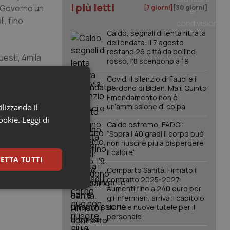
I più letti
al Governo un
[7 giorni]
[30 giorni]
i, fino
Caldo, segnali di lenta ritirata
dell'ondata: il 7 agosto
restano 26 città da bollino
uesti, 4mila
rosso, l'8 scendono a 19
diverse
Covid. Il silenzio di Fauci e il
di Israele e
perdono di Biden. Ma il Quinto
l’intera
Emendamento non è
un’ammissione di colpa
ilizzando il
i tra i due
cookie.
Leggi di
Caldo estremo, FADOI:
abio Rizzi
,
“Sopra i 40 gradi il corpo può
non riuscire più a disperdere
il calore”
ETTA TUTTI
Comparto Sanità. Firmato il
contratto 2025-2027.
Aumenti fino a 240 euro per
keting
gli infermieri, arriva il capitolo
sull'IA e nuove tutele per il
personale