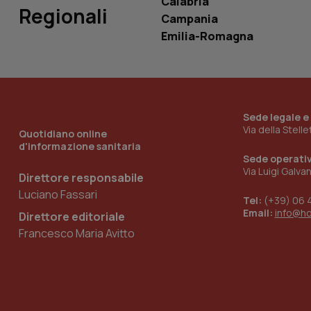
Calabria
Regionali
Campania
Emilia-Romagna
__Secure-YNID
YSC
Sede legale e
__Secure-
Via della Stell
Quotidiano online
ROLLOUT_TOKEN
d'informazione sanitaria
Sede operati
tracking-sites-
Via Luigi Galva
ironfish-tracking-
Direttore responsabile
named-enable
Luciano Fassari
Tel:
(+39) 06 
Email:
info@h
Direttore editoriale
Francesco Maria Avitto