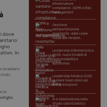
infrastrutture,
compliance, GDPR e Risk
management
tà
Gestione
dell'Ipertensione
hi dove
resistente: dalle Linee
Guida alle terapie
anitario
innovative
vegno
Leadership Infermieristica
ation. In
2026: nuovi modelli di
responsabilità e
autonomia
o israeliano
econdo,
Leadership Medica 2026:
guidare team clinici ad
alte prestazioni
n la
nfiglio
,
AI e telemedicina nello
studio odontoiatrico: