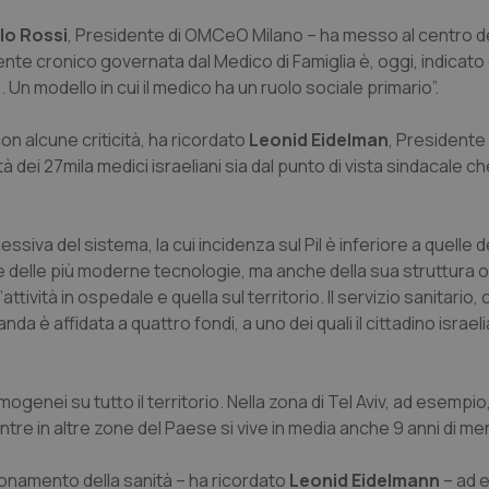
lo Rossi
, Presidente di OMCeO Milano – ha messo al centro d
ente cronico governata dal Medico di Famiglia è, oggi, indicato
n modello in cui il medico ha un ruolo sociale primario”.
on alcune criticità, ha ricordato
Leonid Eidelman
, Presidente d
 dei 27mila medici israeliani sia dal punto di vista sindacale ch
essiva del sistema, la cui incidenza sul Pil è inferiore a quelle 
one delle più moderne tecnologie, ma anche della sua struttura 
attività in ospedale e quella sul territorio. Il servizio sanitario
da è affidata a quattro fondi, a uno dei quali il cittadino israel
genei su tutto il territorio. Nella zona di Tel Aviv, ad esempio,
mentre in altre zone del Paese si vive in media anche 9 anni di me
zionamento della sanità – ha ricordato
Leonid Eidelmann
– ad 