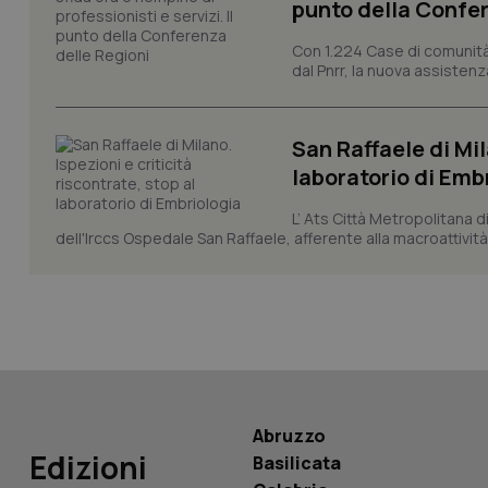
punto della Confer
_ga
Con 1.224 Case di comunità a
dal Pnrr, la nuova assistenza
San Raffaele di Mil
laboratorio di Emb
PHPSESSID
L’ Ats Città Metropolitana d
dell'Irccs Ospedale San Raffaele, afferente alla macroattività 
_ga_KM60CM4NPH
Nome
Nome
Abruzzo
VISITOR_INFO1_LIV
Edizioni
Basilicata
_ga_0VMQEQKQ1N