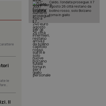
Caldo, l’ondata prosegue. Il 7
agosto 26 città restano da
bollino rosso, solo Bolzano
torna in giallo
igazione sulle pagine
kie.
er memorizzare le
carattere
utente per la loro
 dati sul consenso
itiche e
tendo che le loro
ssioni future.
tori
l servizio Cookie-
erenze di consenso
sario che il banner
funzioni
ate le
are...
pplicazione per
nonimo.
pplicazione per
i. Il
co al visitatore.