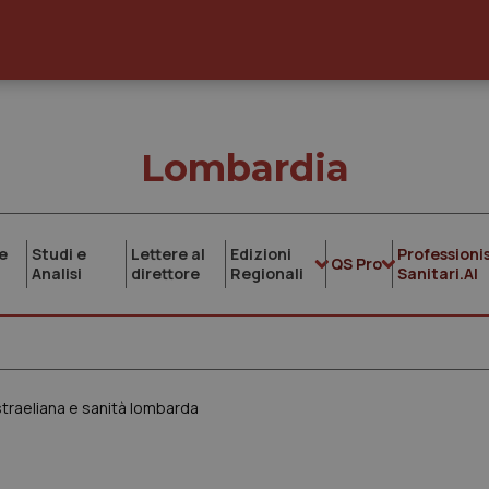
Lombardia
e
Studi e
Lettere al
Edizioni
Professionis
QS Pro
Analisi
direttore
Regionali
Sanitari.AI
straeliana e sanità lombarda