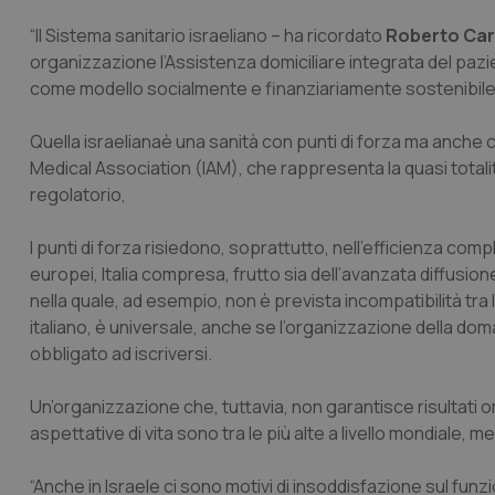
“Il Sistema sanitario israeliano – ha ricordato
Roberto Car
organizzazione l’Assistenza domiciliare integrata del pazi
come modello socialmente e finanziariamente sostenibile. U
Quella israelianaè una sanità con punti di forza ma anche c
Medical Association (IAM), che rappresenta la quasi totalità
regolatorio,
I punti di forza risiedono, soprattutto, nell’efficienza compl
europei, Italia compresa, frutto sia dell’avanzata diffusi
nella quale, ad esempio, non è prevista incompatibilità tra l’
italiano, è universale, anche se l’organizzazione della doman
obbligato ad iscriversi.
Un’organizzazione che, tuttavia, non garantisce risultati omo
aspettative di vita sono tra le più alte a livello mondiale, 
“Anche in Israele ci sono motivi di insoddisfazione sul fun