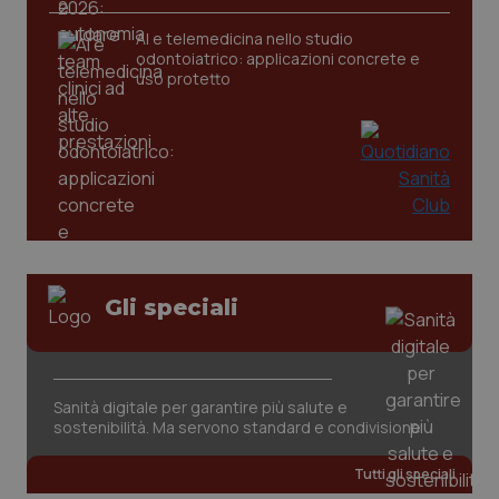
CookieScriptConsent
5 mesi
CookieScript
settim
AI e telemedicina nello studio
www.quotidianosanita.it
odontoiatrico: applicazioni concrete e
uso protetto
tracking-sites-ironfish-
www.quotidianosanita.it
4
Gli speciali
tracking-enable
settim
2 gior
Sanità digitale per garantire più salute e
sostenibilità. Ma servono standard e condivisione
tracking-sites-ironfish-
www.quotidianosanita.it
4
session-id
settim
2 gior
Tutti gli speciali