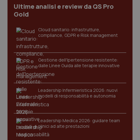
Ultime analisi e review da QS Pro
I cookie necessari contribuiscono a rendere fruibile il
sito web abilitandone funzionalità di base quali la
Gold
navigazione sulle pagine e l'accesso alle aree
protette del sito. Il sito web non è in grado di
funzionare correttamente senza questi cookie.
Cloud sanitario: infrastrutture,
compliance, GDPR e Risk management
Nome
Fornitore
/
Dominio
Scaden
VISITOR_PRIVACY_METADATA
5 mesi
YouTube
settim
.youtube.com
Gestione dell'Ipertensione resistente:
dalle Linee Guida alle terapie innovative
Leadership Infermieristica 2026: nuovi
modelli di responsabilità e autonomia
Leadership Medica 2026: guidare team
clinici ad alte prestazioni