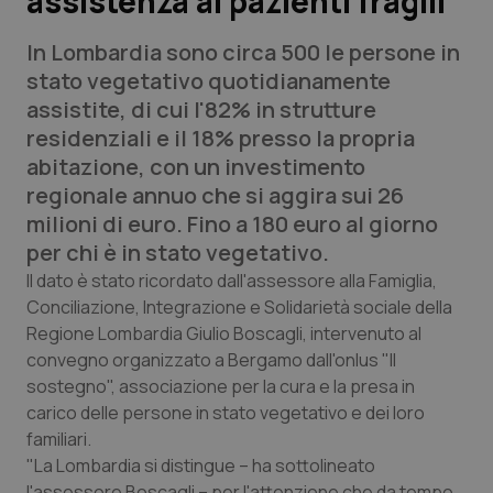
assistenza ai pazienti fragili
In Lombardia sono circa 500 le persone in
Scienza e Farmaci
stato vegetativo quotidianamente
assistite, di cui l'82% in strutture
Studi e Analisi
residenziali e il 18% presso la propria
abitazione, con un investimento
Lettere al direttore
regionale annuo che si aggira sui 26
milioni di euro. Fino a 180 euro al giorno
Edizioni Regionali
per chi è in stato vegetativo.
QS Pro
Il dato è stato ricordato dall'assessore alla Famiglia,
Conciliazione, Integrazione e Solidarietà sociale della
Regione Lombardia Giulio Boscagli, intervenuto al
Professionisti Sanitari.AI
convegno organizzato a Bergamo dall'onlus "Il
sostegno", associazione per la cura e la presa in
Abruzzo
QS Pro Gold
carico delle persone in stato vegetativo e dei loro
familiari.
QS Club
Newsletter
Basilicata
Artrite & artrosi
"La Lombardia si distingue – ha sottolineato
l'assessore Boscagli – per l'attenzione che da tempo