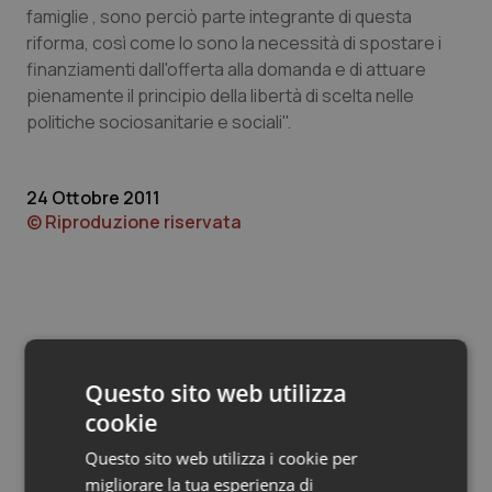
Valle D’Aosta
Oncodermatologia
famiglie , sono perciò parte integrante di questa
riforma, così come lo sono la necessità di spostare i
Veneto
Oncoematologia
finanziamenti dall'offerta alla domanda e di attuare
pienamente il principio della libertà di scelta nelle
Oncologia & Nutrizione
politiche sociosanitarie e sociali".
Psoriasi & pelle
24 Ottobre 2011
© Riproduzione riservata
Quotidiano Cardiologia
Quotidiano Chirurgia
Quotidiano Oncologia
Questo sito web utilizza
Potrebbe interessarti in
Quotidiano Pediatria
cookie
Regioni e Asl
Questo sito web utilizza i cookie per
Rene & patologie urogenitali
migliorare la tua esperienza di