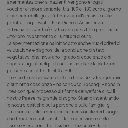
sperimentazione: ai pazienti vengono erogati
voucher di valore variabile, tra i 100 e i 180 euro al giorno
Piemonte
HIV
a seconda della gravità, finalizzati all'acquisto delle
prestazioni previste da un Piano di Assistenza
Provincia Autonoma di Bolzano
Infezioni & Febbre
Individuale. Questo è stato reso possibile grazie ad un
ulteriore investimento di 10 milioni di euro."
Provincia Autonoma di Trento
Ipertensione & Scompenso
La sperimentazione ha introdotto anche nuovi criteri di
valutazione e diagnosi della condizione di stato
Puglia
Malattie rare
vegetativo, che misurano il grado di coscienza e di
risposta agli stimoli portando ad ampliare la platea di
Sardegna
Malattia di Crohn & Rettocolite Ulcerosa
persone assistite, da 500 a 600.
"Le scelte che abbiamo fatto in tema di stati vegetativi
Sicilia
Neuroscienze & patologie neurodegenerative
e di minima coscienza – ha concluso Boscagli – sono in
linea con quel processo di riforma del welfare di cui il
nostro Paese ha grande bisogno. Stiamo incentrando
Toscana
Obesità
le nostre politiche sulla persona e sulla famiglia: gli
strumenti di valutazione multidimensionale dei bisogni,
Umbria
Oftalmologia
che tengono conto anche delle condizioni e delle
risorse – economiche, fisiche, relazionali – delle