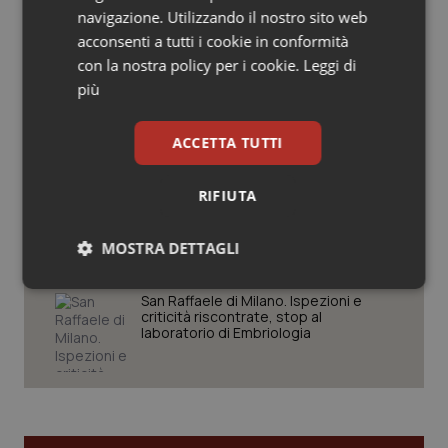
Settimana della Scienza dello
navigazione. Utilizzando il nostro sito web
Salute orale & impianti
Spallanzani: capire la ricerca per
acconsenti a tutti i cookie in conformità
comprendere il presente
con la nostra policy per i cookie.
Leggi di
Sangue & coagulazione
più
Regione Lombardia scrive al ministro
Tiroide
Schillaci: “Gli attuali indicatori non
ACCETTA TUTTI
fotografano la qualità reale del Ssn”
Tumore al seno
RIFIUTA
Case di comunità. La sfida ora è
riempirle di professionisti e servizi. Il
Tumore ovarico
punto della Conferenza delle Regioni
MOSTRA DETTAGLI
Tumori del Polmone & Testa Collo
Necessari
Statistici
Marketing
San Raffaele di Milano. Ispezioni e
criticità riscontrate, stop al
Tumori gastrointestinali
laboratorio di Embriologia
Ulcera & Reflusso
Necessari
Statistici
Marketing
Vaccini