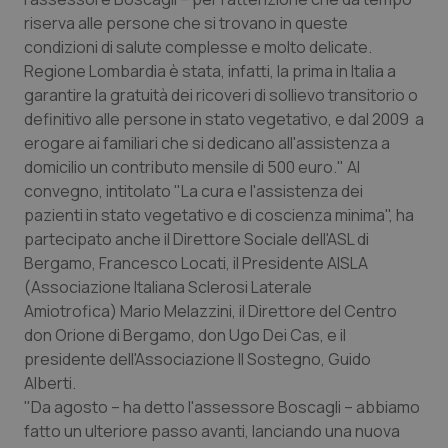
Calabria
Asma & BPCO
riserva alle persone che si trovano in queste
condizioni di salute complesse e molto delicate.
Campania
Car-T
Regione Lombardia è stata, infatti, la prima in Italia a
garantire la gratuità dei ricoveri di sollievo transitorio o
Emilia-Romagna
Colesterolo & coronaropatie
definitivo alle persone in stato vegetativo, e dal 2009 a
erogare ai familiari che si dedicano all'assistenza a
domicilio un contributo mensile di 500 euro." Al
Friuli Venezia Giulia
Dermatite Atopica
convegno, intitolato "La cura e l'assistenza dei
pazienti in stato vegetativo e di coscienza minima", ha
Lazio
Diabete & glucometri
partecipato anche il Direttore Sociale dell'ASL di
Bergamo, Francesco Locati, il Presidente AISLA
Liguria
Disturbi dell’umore
(Associazione Italiana Sclerosi Laterale
Amiotrofica) Mario Melazzini, il Direttore del Centro
Lombardia
Dolore
don Orione di Bergamo, don Ugo Dei Cas, e il
presidente dell'Associazione Il Sostegno, Guido
Marche
Donna & Salute
Alberti.
"Da agosto – ha detto l'assessore Boscagli – abbiamo
Molise
Epatiti
fatto un ulteriore passo avanti, lanciando una nuova