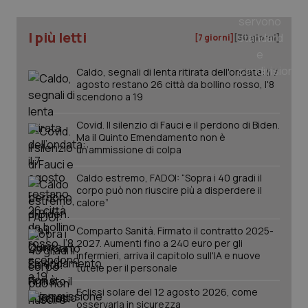
I più letti
_ga
1 anno
Google LLC
[7 giorni]
[30 giorni]
mes
.quotidianosanita.it
Caldo, segnali di lenta ritirata dell'ondata: il 7
agosto restano 26 città da bollino rosso, l'8
scendono a 19
Covid. Il silenzio di Fauci e il perdono di Biden.
Ma il Quinto Emendamento non è
un’ammissione di colpa
Caldo estremo, FADOI: “Sopra i 40 gradi il
corpo può non riuscire più a disperdere il
calore”
Comparto Sanità. Firmato il contratto 2025-
2027. Aumenti fino a 240 euro per gli
infermieri, arriva il capitolo sull'IA e nuove
tutele per il personale
Eclissi solare del 12 agosto 2026, come
osservarla in sicurezza