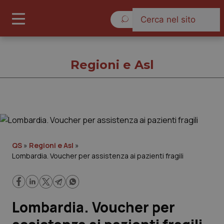
Venerdì 7 Agosto 2026
Regioni e Asl
Regioni e Asl
Cronache
QS
»
Regioni e Asl
»
Lombardia. Voucher per assistenza ai pazienti fragili
Governo e Parlamento
Regioni e Asl
Lombardia. Voucher per
Lavoro e Professioni