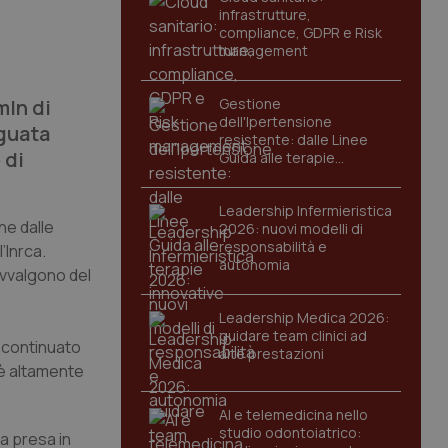
infrastrutture,
compliance, GDPR e Risk
management
mln di
Gestione
dell'Ipertensione
eguata
resistente: dalle Linee
 di
Guida alle terapie
innovative
Leadership Infermieristica
ne dalle
2026: nuovi modelli di
responsabilità e
’Inrca.
autonomia
 avvalgono del
Leadership Medica 2026:
guidare team clinici ad
a continuato
alte prestazioni
e è altamente
AI e telemedicina nello
studio odontoiatrico:
a presa in