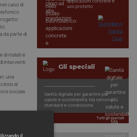
applicazioni concrete e
nel caso di
uso protetto
elefonico
 progetto
ci,
a da parte di
 di malati è
i interventi
Gli speciali
ri, una
ccessi al
tore sociale
Sanità digitale per garantire più
salute e sostenibilità. Ma servono
standard e condivisione
Tutti gli speciali
ilizzando il