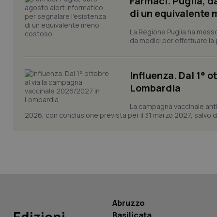
Farmaci. Puglia, d
di un equivalente
CookieScriptConse
La Regione Puglia ha messo 
da medici per effettuare la 
tracking-sites-ironf
Influenza. Dal 1° 
tracking-enable
Lombardia
tracking-sites-ironf
session-id
La campagna vaccinale anti
2026, con conclusione prevista per il 31 marzo 2027, salvo div
_ga
PHPSESSID
Abruzzo
Basilicata