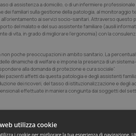
aso di assistenza a domicilio, o di un infermiere professionale 
 dei familiari sulla gestione della patologia, al monitoraggio t
all’orientamento ai servizi socio-sanitari. Attraverso questo
to del malato e del suo assistente familiare (ausili informati
nte di vita, in grado di migliorare l’ergonomia) con la consulenz
a non poche preoccupazioni in ambito sanitario. La percentuale
delle dinamiche di welfare e impone la presenza di un sistema d
i rispondere alla domanda di protezione e cura sociale”.
dei pazienti affetti da questa patologia e degli assistenti familia
iduzione dei ricoveri, del tasso di istituzionalizzazione e degli a
ensionali effettuate in maniera congiunta dai soggetti del set
web utilizza cookie
ilizza i cookie per migliorare la tua esperienza di navigazione. Ut