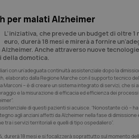
h per malati Alzheimer
L’iniziativa, che prevede un budget di oltre 1 
euro, durerà 18 mesi e mirerà a fornire un’ad
da Alzheimer. Anche attraverso nuove tecnologie
i della domotica.
miliari con un’adeguata continuità assistenziale dopo la dimissio
h, elaborato dalla Regione Marche con il supporto tecnico dell
uca Marconi – è di creare un sistema integrato di servizi, che si
raggio e la misurazione di efficacia ed efficienza dei processi
eimer”.
assistenziale di questi pazienti si acuisce. “Nonostante ciò – h
ostegno agli anziani affetti da Alzheimer nella fase di dimission
tra i servizi territoriali e quelli di tipo ospedaliero”.
, durerà 18 mesi e si focalizzerà soprattutto sul momento dell