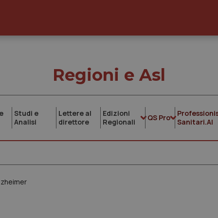
Regioni e Asl
e
Studi e
Lettere al
Edizioni
Professionis
QS Pro
Analisi
direttore
Regionali
Sanitari.AI
Alzheimer