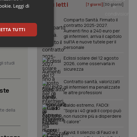
I più letti
[7 giorni]
[30 giorni]
cookie.
Leggi di
Comparto Sanità. Firmato il
contratto 2025-2027.
ETTA TUTTI
Aumenti fino a 240 euro per
gli infermieri, arriva il capitolo
sull'IA e nuove tutele per il
, il
personale
keting
Eclissi solare del 12 agosto
li studi
2026, come osservarla in
sicurezza
Contratto sanità, valorizzati
gli infermieri ma penalizzate
iste
le altre professioni
igazione sulle pagine
Caldo estremo, FADOI:
kie.
nte della
“Sopra i 40 gradi il corpo può
non riuscire più a disperdere
il calore”
er memorizzare le
utente per la loro
Covid. Il silenzio di Fauci e il
 dati sul consenso