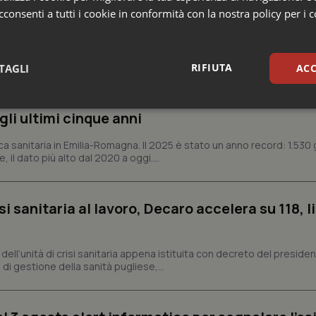
consenti a tutti i cookie in conformità con la nostra policy per i 
e Asl
RIFIUTA
TAGLI
ACC
n Emilia-Romagna: nel 2025 condotti 1.530 studi
sari
Statistici
Mar
gli ultimi cinque anni
ca sanitaria in Emilia-Romagna. Il 2025 è stato un anno record: 1.530 g
, il dato più alto dal 2020 a oggi....
si sanitaria al lavoro, Decaro accelera su 118, l
Necessari
Statistici
Marketing
tribuiscono a rendere fruibile il sito web abilitandone funzionalità di base quali la nav
protette del sito. Il sito web non è in grado di funzionare correttamente senza questi coo
a, dell’unità di crisi sanitaria appena istituita con decreto del preside
di gestione della sanità pugliese,...
Fornitore
/
Dominio
Scadenza
Descrizione
METADATA
5 mesi 4
Questo cookie viene utilizzato p
YouTube
settimane
scelte di consenso e privacy dell'
.youtube.com
interazione con il sito. Registra i