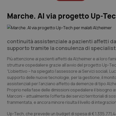
Marche. Al via progetto Up-Tec
continuità assistenziale a pazienti affetti 
supporto tramite la consulenza di specialist
Più attenzione ai pazienti affetti da Alzheimer e ai loro fa
strutture ospedaliere grazie all’avvio del progetto Up-Tec
“L’obiettivo – ha spiegato l’assessore ai Servizi sociali, L
supporto delle nuove tecnologie, per la gestione, il monito
assistenziali per l’anziano affetto da demenze di tipo Alzh
Proprio nella fase delle dimissioni ospedaliere il bisogno 
Marconi – attualmente l’offerta dei servizi territoriali di s
frammentata, e ancora minore risulta il livello di integrazione 
Up-Tech, che prevede un budget di spesa di € 1.335.771,44