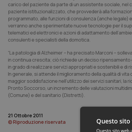
carico del paziente da parte di un assistente sociale, nel c
paziente istituzionalizzato, che provvederà alla formazione
programmato, alle funzioni di consulenza (anche legale) e 
verranno anche sperimentate nuove tecnologie per il suppor
telematici ed elettronici e azioni di adattamento dell’ambie
consulenti e specialisti della domotica.
“La patologia di Alzheimer – ha precisato Marconi – sollev
in continua crescita; ciò richiede un deciso ripensamento 
in grado di realizzare servizi appropriati e sostenibili e d
In generale, si attende il miglioramento della qualità di vita 
maggior soddisfazione nell’utilizzo dei servizi sanitari, la r
Pronto Soccorso, un incremento delle valutazioni multidim
(Comune) e del sanitario (Distretti).
21 Ottobre 2011
Questo sito 
© Riproduzione riservata
Questo sito web ut