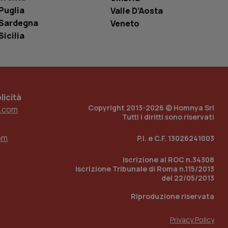
o in cui viene
Puglia
Valle D’Aosta
r il sito, ma un
tato di accesso per
Sardegna
Veneto
Sicilia
a Google Analytics
sione.
icità
 tenere traccia
Copyright 2013-2026 © Homnya Srl
.com
i Youtube incorporati
tics per mantenere
tore del sito web sta
Tutti i diritti sono riservati
ell'interfaccia di
om
P.I. e C.F. 13026241003
 tenere traccia
i Youtube incorporati
tore del sito web sta
Iscrizione al ROC n.34308
ell'interfaccia di
Iscrizione Tribunale di Roma n.115/2013
del 22/05/2013
 tenere traccia
Riproduzione riservata
r la gestione
one dell’esperienza
Privacy Policy