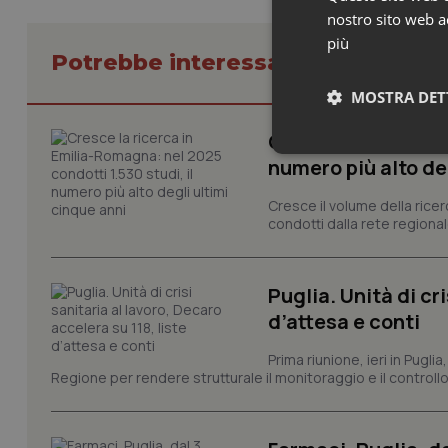
nostro sito web ac
più
Potrebbe interessarti in Regioni 
MOSTRA DET
Cresce la ricerca i
Neces
numero più alto de
Cresce il volume della ricer
condotti dalla rete regionale
Puglia. Unità di cri
d’attesa e conti
I cookie necessari con
e l'accesso alle aree 
Prima riunione, ieri in Pugli
Regione per rendere strutturale il monitoraggio e il controllo 
Nome
VISITOR_PRIVACY_