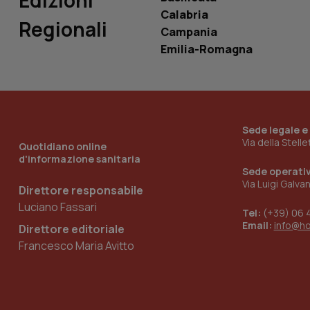
Edizioni
Calabria
Regionali
Campania
Emilia-Romagna
_ga_KM60CM4NPH
Nome
Nome
Sede legale e
VISITOR_INFO1_LIV
Via della Stell
Quotidiano online
_ga_0VMQEQKQ1N
d'informazione sanitaria
Sede operati
Via Luigi Galva
Direttore responsabile
__Secure-YNID
Luciano Fassari
Tel:
(+39) 06 
Email:
info@h
Direttore editoriale
Francesco Maria Avitto
YSC
__Secure-
ROLLOUT_TOKEN