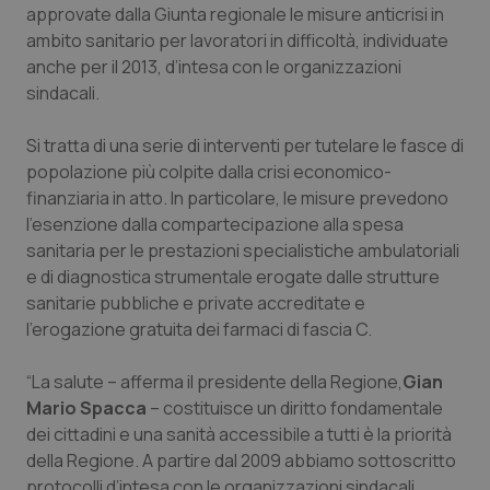
approvate dalla Giunta regionale le misure anticrisi in
Calabria
Asma & BPCO
ambito sanitario per lavoratori in difficoltà, individuate
anche per il 2013, d’intesa con le organizzazioni
Campania
Car-T
sindacali.
Emilia-Romagna
Colesterolo & coronaropatie
Si tratta di una serie di interventi per tutelare le fasce di
popolazione più colpite dalla crisi economico-
Friuli Venezia Giulia
Dermatite Atopica
finanziaria in atto. In particolare, le misure prevedono
l’esenzione dalla compartecipazione alla spesa
Lazio
Diabete & glucometri
sanitaria per le prestazioni specialistiche ambulatoriali
e di diagnostica strumentale erogate dalle strutture
Liguria
Disturbi dell’umore
sanitarie pubbliche e private accreditate e
l’erogazione gratuita dei farmaci di fascia C.
Lombardia
Dolore
“La salute – afferma il presidente della Regione,
Gian
Mario Spacca
– costituisce un diritto fondamentale
Marche
Donna & Salute
dei cittadini e una sanità accessibile a tutti è la priorità
della Regione. A partire dal 2009 abbiamo sottoscritto
Molise
Epatiti
protocolli d’intesa con le organizzazioni sindacali