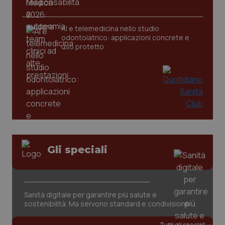
AI e telemedicina nello studio
tracking-sites-ironfish-
www.quotidianosanita.it
4
tracking-enable
settim
odontoiatrico: applicazioni concrete e
2 gior
uso protetto
tracking-sites-ironfish-
www.quotidianosanita.it
4
session-id
settim
2 gior
_ga
1 anno
Google LLC
Gli speciali
mes
.quotidianosanita.it
Sanità digitale per garantire più salute e
sostenibilità. Ma servono standard e condivisione
Tutti gli speciali