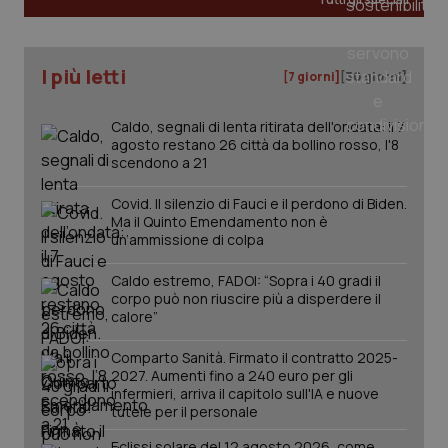
I più letti
[7 giorni]
[30 giorni]
Caldo, segnali di lenta ritirata dell'ondata: il 7
agosto restano 26 città da bollino rosso, l'8
scendono a 21
Covid. Il silenzio di Fauci e il perdono di Biden.
Ma il Quinto Emendamento non è
un’ammissione di colpa
Caldo estremo, FADOI: “Sopra i 40 gradi il
corpo può non riuscire più a disperdere il
calore”
PHPSESSID
Sessio
PHP.net
Comparto Sanità. Firmato il contratto 2025-
www.quotidianosanita.it
2027. Aumenti fino a 240 euro per gli
infermieri, arriva il capitolo sull'IA e nuove
tutele per il personale
Eclissi solare del 12 agosto 2026, come