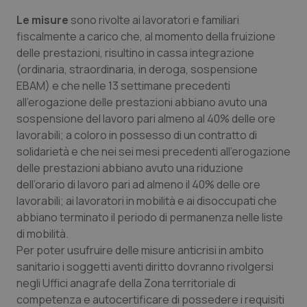
Valle D’Aosta
Oncodermatologia
Le misure
sono rivolte ai lavoratori e familiari
fiscalmente a carico che, al momento della fruizione
Veneto
Oncoematologia
delle prestazioni, risultino in cassa integrazione
(ordinaria, straordinaria, in deroga, sospensione
Oncologia & Nutrizione
EBAM) e che nelle 13 settimane precedenti
all’erogazione delle prestazioni abbiano avuto una
Psoriasi & pelle
sospensione del lavoro pari almeno al 40% delle ore
lavorabili; a coloro in possesso di un contratto di
Quotidiano Cardiologia
solidarietà e che nei sei mesi precedenti all’erogazione
delle prestazioni abbiano avuto una riduzione
Quotidiano Chirurgia
dell’orario di lavoro pari ad almeno il 40% delle ore
lavorabili; ai lavoratori in mobilità e ai disoccupati che
Quotidiano Oncologia
abbiano terminato il periodo di permanenza nelle liste
di mobilità.
Per poter usufruire delle misure anticrisi in ambito
Quotidiano Pediatria
sanitario i soggetti aventi diritto dovranno rivolgersi
negli Uffici anagrafe della Zona territoriale di
Rene & patologie urogenitali
competenza e autocertificare di possedere i requisiti