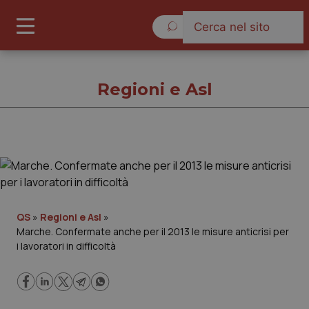
Venerdì 7 Agosto 2026
Regioni e Asl
Regioni e Asl
Cronache
QS
»
Regioni e Asl
»
Marche. Confermate anche per il 2013 le misure anticrisi per
Governo e Parlamento
i lavoratori in difficoltà
Regioni e Asl
Lavoro e Professioni