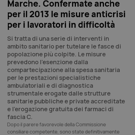
Marche. Confermate anche
per il 2013 le misure anticrisi
Scienza e Farmaci
per i lavoratori in difficoltà
Studi e Analisi
Si tratta di una serie di interventi in
Lettere al direttore
ambito sanitario per tutelare le fasce di
popolazione più colpite. Le misure
Edizioni Regionali
prevedono l’esenzione dalla
compartecipazione alla spesa sanitaria
QS Pro
per le prestazioni specialistiche
ambulatoriali e di diagnostica
Professionisti Sanitari.AI
strumentale erogate dalle strutture
sanitarie pubbliche e private accreditate
Abruzzo
QS Pro Gold
e l’erogazione gratuita dei farmaci di
fascia C.
QS Club
Newsletter
Basilicata
Artrite & artrosi
Dopo il parere favorevole della Commissione
consiliare competente, sono state definitivamente