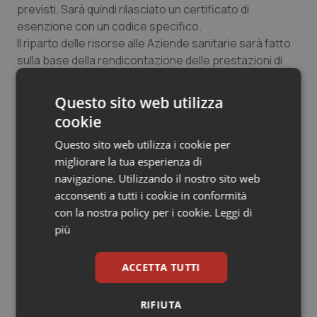
previsti. Sarà quindi rilasciato un certificato di
Salute orale & impianti
esenzione con un codice specifico.
Il riparto delle risorse alle Aziende sanitarie sarà fatto
Sangue & coagulazione
sulla base della rendicontazione delle prestazioni di
specialistica ambulatoriale e dei farmaci
Tiroide
effettivamente erogati.
Questo sito web utilizza
cookie
Tumore al seno
17 Marzo 2013
Questo sito web utilizza i cookie per
© Riproduzione riservata
migliorare la tua esperienza di
Tumore ovarico
navigazione. Utilizzando il nostro sito web
acconsenti a tutti i cookie in conformità
Tumori del Polmone & Testa Collo
con la nostra policy per i cookie.
Leggi di
più
Tumori gastrointestinali
ACCETTA TUTTI
Ulcera & Reflusso
Potrebbe interessarti in
Regioni e Asl
RIFIUTA
Vaccini