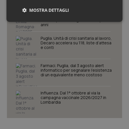
MOSTRA DETTAGLI
Cresce la ricerca in Emilia-Romagna:
nel 2025 condotti 1.530 studi, il
numero più alto degli ultimi cinque
Necessari
Statistici
Marketing
anni
Puglia. Unità di crisi sanitaria al lavoro,
Decaro accelera su 118, liste d’attesa
e conti
Necessari
Statistici
Marketing
Farmaci. Puglia, dal 3 agosto alert
informatico per segnalare l’esistenza
I cookie necessari contribuiscono a rendere fruibile il
di un equivalente meno costoso
sito web abilitandone funzionalità di base quali la
navigazione sulle pagine e l'accesso alle aree
protette del sito. Il sito web non è in grado di
funzionare correttamente senza questi cookie.
Influenza. Dal 1° ottobre al via la
campagna vaccinale 2026/2027 in
Nome
Fornitore
/
Dominio
Scaden
Lombardia
VISITOR_PRIVACY_METADATA
5 mesi
YouTube
settim
.youtube.com