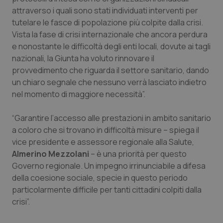
attraverso i quali sono stati individuati interventi per
Piemonte
HIV
tutelare le fasce di popolazione più colpite dalla crisi.
Vista la fase di crisi internazionale che ancora perdura
Provincia Autonoma di Bolzano
Infezioni & Febbre
e nonostante le difficoltà degli enti locali, dovute ai tagli
nazionali, la Giunta ha voluto rinnovare il
Provincia Autonoma di Trento
Ipertensione & Scompenso
provvedimento che riguarda il settore sanitario, dando
un chiaro segnale che nessuno verrà lasciato indietro
nel momento di maggiore necessità”.
Puglia
Malattie rare
“Garantire l’accesso alle prestazioni in ambito sanitario
Sardegna
Malattia di Crohn & Rettocolite Ulcerosa
a coloro che si trovano in difficoltà misure – spiega il
vice presidente e assessore regionale alla Salute,
Sicilia
Neuroscienze & patologie neurodegenerative
Almerino Mezzolani
– è una priorità per questo
Governo regionale. Un impegno irrinunciabile a difesa
Toscana
Obesità
della coesione sociale, specie in questo periodo
particolarmente difficile per tanti cittadini colpiti dalla
Umbria
Oftalmologia
crisi”.