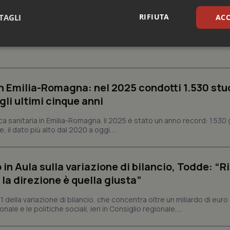
RIFIUTA
TAGLI
ACC
aso in provincia di Oristano
cia di Oristano. Una persona cinquantenne, riferisce la Asl, si è presen
sari
Statistici
Mar
n Emilia-Romagna: nel 2025 condotti 1.530 studi
gli ultimi cinque anni
ca sanitaria in Emilia-Romagna. Il 2025 è stato un anno record: 1.530 g
Necessari
Statistici
Marketing
, il dato più alto dal 2020 a oggi....
tribuiscono a rendere fruibile il sito web abilitandone funzionalità di base quali la nav
protette del sito. Il sito web non è in grado di funzionare correttamente senza questi coo
Fornitore
/
Dominio
Scadenza
Descrizione
n Aula sulla variazione di bilancio, Todde: “Ri
la direzione è quella giusta”
METADATA
5 mesi 4
Questo cookie viene utilizzato p
YouTube
settimane
scelte di consenso e privacy dell'
.youtube.com
interazione con il sito. Registra i
1 della variazione di bilancio, che concentra oltre un miliardo di euro 
del visitatore riguardo a varie pol
impostazioni sulla privacy, garan
nale e le politiche sociali, ieri in Consiglio regionale,...
preferenze siano onorate nelle se
nt
5 mesi 3
Questo cookie viene utilizzato da
CookieScript