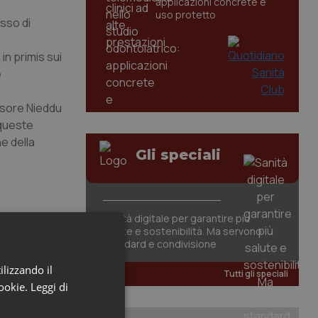
applicazioni concrete e
uso protetto
sso di
in primis sui
e
ssore Nieddu
 queste
e della
Gli speciali
Sanità digitale per garantire più
salute e sostenibilità. Ma servono
standard e condivisione
ilizzando il
Tutti gli speciali
cookie.
Leggi di