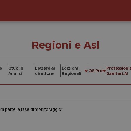
Regioni e Asl
e
Studi e
Lettere al
Edizioni
Professionis
QS Pro
Analisi
direttore
Regionali
Sanitari.AI
ora parte la fase di monitoraggio”