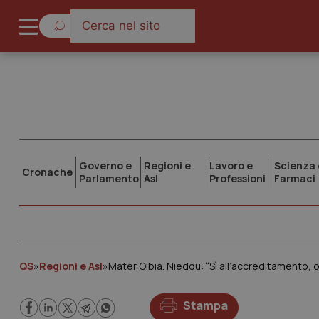
Governo e
Regioni e
Lavoro e
Scienza 
Cronache
Parlamento
Asl
Professioni
Farmaci
QS
»
Regioni e Asl
»
Mater Olbia. Nieddu: “Sì all’accreditamento, 
Stampa