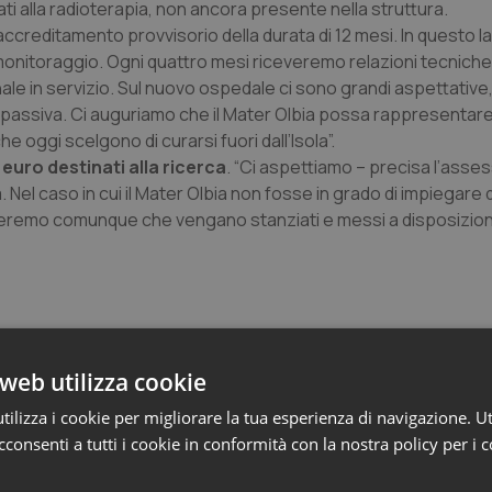
ati alla radioterapia, non ancora presente nella struttura.
creditamento provvisorio della durata di 12 mesi. In questo la
monitoraggio. Ogni quattro mesi riceveremo relazioni tecniche
nale in servizio. Sul nuovo ospedale ci sono grandi aspettative, 
ità passiva. Ci auguriamo che il Mater Olbia possa rappresentar
e oggi scelgono di curarsi fuori dall’Isola”.
 euro destinati alla ricerca
. “Ci aspettiamo – precisa l’asse
. Nel caso in cui il Mater Olbia non fosse in grado di impiegare
hiederemo comunque che vengano stanziati e messi a disposizion
web utilizza cookie
ilizza i cookie per migliorare la tua esperienza di navigazione. Ut
consenti a tutti i cookie in conformità con la nostra policy per i 
e Asl