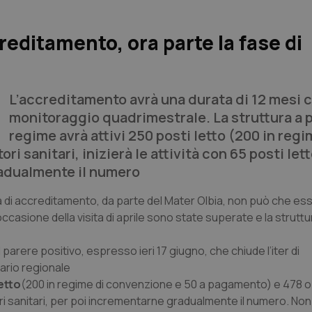
reditamento, ora parte la fase di
L’accreditamento avrà una durata di 12 mesi 
monitoraggio quadrimestrale. La struttura a 
regime avrà attivi 250 posti letto (200 in regi
 sanitari, inizierà le attività con 65 posti lett
radualmente il numero
a di accreditamento, da parte del Mater Olbia, non può che ess
 occasione della visita di aprile sono state superate e la strutt
l parere positivo, espresso ieri 17 giugno, che chiude l’iter di
ario regionale
etto
(200 in regime di convenzione e 50 a pagamento) e 478 o
atori sanitari, per poi incrementarne gradualmente il numero. No