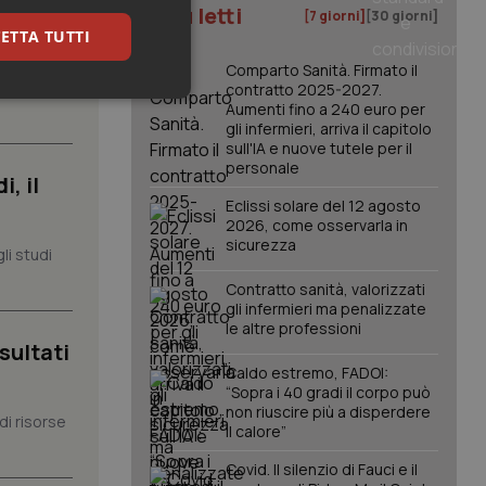
I più letti
[7 giorni]
[30 giorni]
ETTA TUTTI
Comparto Sanità. Firmato il
tata al
contratto 2025-2027.
keting
Aumenti fino a 240 euro per
gli infermieri, arriva il capitolo
sull'IA e nuove tutele per il
personale
, il
Eclissi solare del 12 agosto
2026, come osservarla in
sicurezza
li studi
Contratto sanità, valorizzati
igazione sulle pagine
gli infermieri ma penalizzate
kie.
le altre professioni
sultati
Caldo estremo, FADOI:
er memorizzare le
“Sopra i 40 gradi il corpo può
utente per la loro
 dati sul consenso
non riuscire più a disperdere
di risorse
itiche e
il calore”
tendo che le loro
ssioni future.
Covid. Il silenzio di Fauci e il
l servizio Cookie-