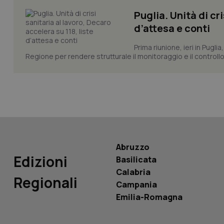
Puglia. Unità di cri
d’attesa e conti
tracking-sites-ironf
Prima riunione, ieri in Pugli
tracking-enable
Regione per rendere strutturale il monitoraggio e il controllo 
tracking-sites-ironf
session-id
_ga
Abruzzo
Edizioni
Basilicata
PHPSESSID
Calabria
Regionali
Campania
Emilia-Romagna