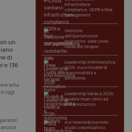
infrastrutture,
compliance, GDPR e Risk
management
Gestione
dell'Ipertensione
con un
resistente: dalle Linee
Guida alle terapie
pieno
innovative
me di
Leadership Infermieristica
o e 136
2026: nuovi modelli di
responsabilità e
autonomia
ere letta
ura oggi
Leadership Medica 2026:
guidare team clinici ad
alte prestazioni
peratori
AI e telemedicina nello
n ancora
studio odontoiatrico: