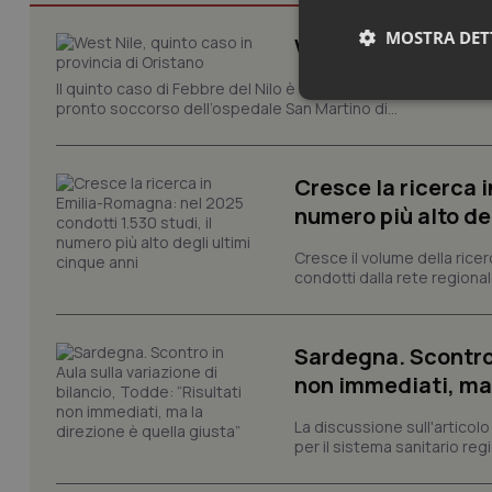
MOSTRA DET
West Nile, quinto c
Il quinto caso di Febbre del Nilo è stato registrato in provin
Neces
pronto soccorso dell’ospedale San Martino di...
Cresce la ricerca i
numero più alto de
Cresce il volume della ricer
condotti dalla rete regionale
I cookie necessari con
e l'accesso alle aree 
Nome
Sardegna. Scontro i
non immediati, ma 
VISITOR_PRIVACY_
La discussione sull'articolo 
per il sistema sanitario regio
CookieScriptConse