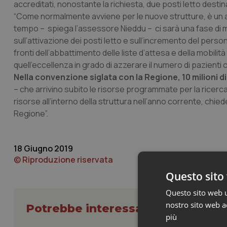
accreditati, nonostante la richiesta, due posti letto destin
“Come normalmente avviene per le nuove strutture, è un ac
tempo – spiega l’assessore Nieddu – ci sarà una fase di 
sull’attivazione dei posti letto e sull’incremento del perso
fronti dell’abbattimento delle liste d’attesa e della mobil
quell’eccellenza in grado di azzerare il numero di pazienti ch
Nella convenzione siglata con la Regione, 10 milioni di
– che arrivino subito le risorse programmate per la ricerca
risorse all’interno della struttura nell’anno corrente, c
Regione”.
18 Giugno 2019
© Riproduzione riservata
Questo sito 
Questo sito web ut
nostro sito web ac
Potrebbe interessarti in Regioni 
più