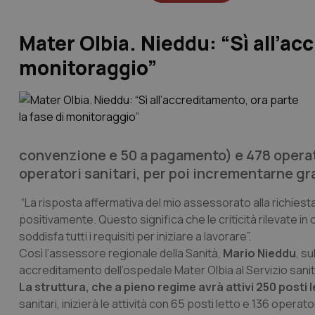
Mater Olbia. Nieddu: “Sì all’acc
monitoraggio”
convenzione e 50 a pagamento) e 478 operatori
operatori sanitari, per poi incrementarne g
“La risposta affermativa del mio assessorato alla richiest
positivamente. Questo significa che le criticità rilevate in
soddisfa tutti i requisiti per iniziare a lavorare”.
Così l’assessore regionale della Sanità,
Mario Nieddu
, su
accreditamento dell’ospedale Mater Olbia al Servizio sanit
La struttura, che a pieno regime avrà attivi 250 posti l
sanitari, inizierà le attività con 65 posti letto e 136 oper