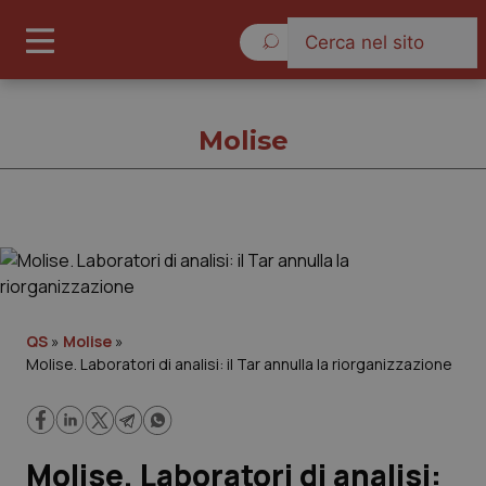
Venerdì 7 Agosto 2026
Molise
Molise
Cronache
QS
»
Molise
»
Molise. Laboratori di analisi: il Tar annulla la riorganizzazione
Governo e Parlamento
Regioni e Asl
Molise. Laboratori di analisi:
Lavoro e Professioni