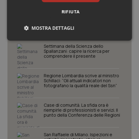
RIFIUTA
Potrebbe interessarti in
Molise
MOSTRA DETTAGLI
Necessari
Statistici
Marketing
Settimana della Scienza dello
Spallanzani: capire la ricerca per
comprendere il presente
Regione Lombardia scrive al ministro
Schillaci: “Gli attuali indicatori non
Necessari
fotografano la qualità reale del Ssn”
Statistici
Marketing
I cookie necessari contribuiscono a rendere fruibile il
sito web abilitandone funzionalità di base quali la
Case di comunità. La sfida ora è
navigazione sulle pagine e l'accesso alle aree
riempirle di professionisti e servizi. Il
protette del sito. Il sito web non è in grado di
punto della Conferenza delle Regioni
funzionare correttamente senza questi cookie.
Nome
Fornitore
/
Dominio
Scaden
San Raffaele di Milano. Ispezioni e
VISITOR_PRIVACY_METADATA
5 mesi
YouTube
settim