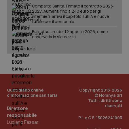
Comparto Sanità. Firmato il contratto 2025-
2027. Aumenti fino a 240 euro per gli
infermieri, arriva il capitolo sull'IA e nuove
tutele per il personale
Eclissi solare del 12 agosto 2026, come
osservarla in sicurezza
Quotidiano online
Copyright 2013-2026
_ga_KM60CM4NPH
.quotidianosanita.it
1 anno
mes
d'informazione sanitaria
© Homnya Srl
Tutti i diritti sono
riservati
Direttore
responsabile
P.I. e C.F. 13026241003
Luciano Fassari