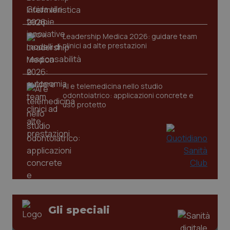
Leadership Medica 2026: guidare team
clinici ad alte prestazioni
tracking-sites-ironfish-
www.quotidianosanita.it
4
tracking-enable
settim
2 gior
AI e telemedicina nello studio
odontoiatrico: applicazioni concrete e
uso protetto
tracking-sites-ironfish-
www.quotidianosanita.it
4
session-id
settim
2 gior
_ga
1 anno
Google LLC
mes
.quotidianosanita.it
Gli speciali