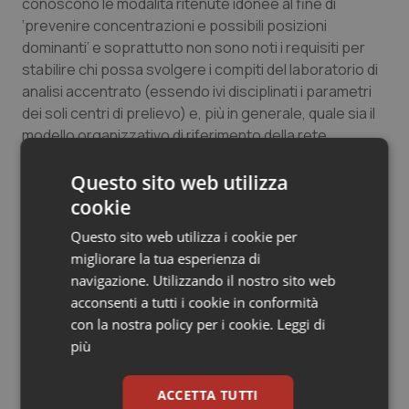
conoscono le modalità ritenute idonee al fine di
Salute orale & impianti
‘prevenire concentrazioni e possibili posizioni
dominanti’ e soprattutto non sono noti i requisiti per
Sangue & coagulazione
stabilire chi possa svolgere i compiti del laboratorio di
analisi accentrato (essendo ivi disciplinati i parametri
dei soli centri di prelievo) e, più in generale, quale sia il
Tiroide
modello organizzativo di riferimento della rete
(distanze massime tra punti di prelievo e laboratori;
Tumore al seno
tempi massimi di consegna delle provette ecc…)”. Per i
Questo sito web utilizza
giudici anche sotto tale aspetto sussiste dunque la
cookie
Tumore ovarico
dedotta violazione dell’accordo del 23 marzo 2011.
Questo sito web utilizza i cookie per
Tumori del Polmone & Testa Collo
migliorare la tua esperienza di
navigazione. Utilizzando il nostro sito web
14 Giugno 2018
acconsenti a tutti i cookie in conformità
Tumori gastrointestinali
© Riproduzione riservata
con la nostra policy per i cookie.
Leggi di
più
Ulcera & Reflusso
ACCETTA TUTTI
Vaccini