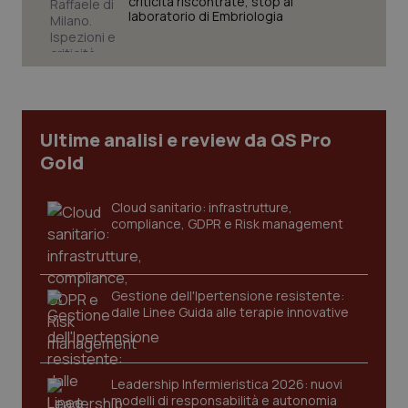
criticità riscontrate, stop al
.youtube.com
laboratorio di Embriologia
Ultime analisi e review da QS Pro
Gold
Cloud sanitario: infrastrutture,
compliance, GDPR e Risk management
CookieScriptConsent
5 mesi
CookieScript
Gestione dell'Ipertensione resistente:
settim
www.quotidianosanita.it
dalle Linee Guida alle terapie innovative
Leadership Infermieristica 2026: nuovi
modelli di responsabilità e autonomia