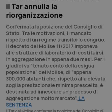
il Tar annulla la
Scienza e Farmaci
riorganizzazione
Studi e Analisi
Corfermata la posizione del Consiglio di
Stato. Tra le motivazioni, il mancato
Lettere al direttore
rispetto di un regime transitorio congruo.
Il decreto del Molise 11/2017 imponeva
Edizioni Regionali
alle strutture di laboratorio di costituirsi
in aggregazione in appena due mesi. Per i
QS Pro
giudici va “tenuto conto della esigua
popolazione” del Molise, di “appena
Professionisti Sanitari.AI
300.000 abitanti che, rispetto alla elevata
soglia prestazionale minima prescelta, è
Abruzzo
QS Pro Gold
destinata ad innescare un processo di
aggregazione molto marcato”.
LA
QS Club
Newsletter
Basilicata
Artrite & artrosi
SENTENZA
Il Tar del Molise conferma la posizione del Consiglio di