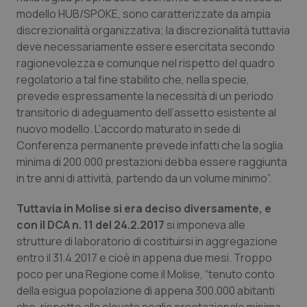
modello HUB/SPOKE, sono caratterizzate da ampia
Piemonte
HIV
discrezionalità organizzativa; la discrezionalità tuttavia
deve necessariamente essere esercitata secondo
Provincia Autonoma di Bolzano
Infezioni & Febbre
ragionevolezza e comunque nel rispetto del quadro
regolatorio a tal fine stabilito che, nella specie,
Provincia Autonoma di Trento
Ipertensione & Scompenso
prevede espressamente la necessità di un periodo
transitorio di adeguamento dell’assetto esistente al
nuovo modello. L’accordo maturato in sede di
Puglia
Malattie rare
Conferenza permanente prevede infatti che la soglia
minima di 200.000 prestazioni debba essere raggiunta
Sardegna
Malattia di Crohn & Rettocolite Ulcerosa
in tre anni di attività, partendo da un volume minimo”.
Sicilia
Neuroscienze & patologie neurodegenerative
Tuttavia in Molise si era deciso diversamente, e
con il DCA n. 11 del 24.2.2017
si imponeva alle
Toscana
Obesità
strutture di laboratorio di costituirsi in aggregazione
entro il 31.4.2017 e cioè in appena due mesi. Troppo
Umbria
Oftalmologia
poco per una Regione come il Molise, “tenuto conto
della esigua popolazione di appena 300.000 abitanti