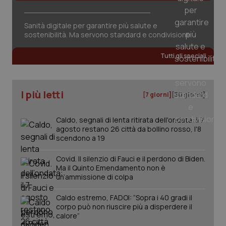
Sanità digitale per garantire più salute e
sostenibilità. Ma servono standard e condivisione
Tutti gli speciali
I più letti
[7 giorni]
[30 giorni]
Caldo, segnali di lenta ritirata dell'ondata: il 7
agosto restano 26 città da bollino rosso, l'8
scendono a 19
Covid. Il silenzio di Fauci e il perdono di Biden.
Ma il Quinto Emendamento non è
un’ammissione di colpa
Caldo estremo, FADOI: “Sopra i 40 gradi il
PHPSESSID
Sessio
PHP.net
corpo può non riuscire più a disperdere il
www.quotidianosanita.it
calore”