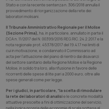
Calabria
Asma & BPCO
Stato e con la recente sentenza n. 306/2018 annulla il
provvedimento di riorganizzazione della rete dei
Campania
Car-T
laboratori molisani.
Il Tribunale Amministrativo Regionale per il Molise
Emilia-Romagna
Colesterolo & coronaropatie
(Sezione Prima),
ha, in particolare, annullato in parte il
DCA n. 11/2017 del N. 00399/2016 REG.RIC. 24.2.2017 e la
Friuli Venezia Giulia
Dermatite Atopica
nota regionale prot. 45378/2017 del 19.4.17 nei limiti di
cui in motivazione, e condannato il Commissario ad
Lazio
Diabete & glucometri
acta per l’attuazione del piano di rientro dai disavanzi
del settore sanitario della Regione Molise e la Regione
Liguria
Disturbi dell’umore
Molise, in solido tra loro, alla rifusione in favore delle
ricorrenti delle spese di lite pari a 2000 euro, oltre alle
Lombardia
Dolore
spese generali come per legge.
Per i giudici, in particolare, “la scelta di rimodulare
Marche
Donna & Salute
la rete dei laboratori di analisi
e le concrete modalità
attuative prescelte a fini di ottimizzazione del servizio,
Molise
Epatiti
nella logica propria delle economie di scala sottesa al