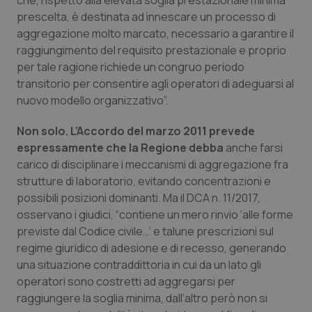
che, rispetto alla elevata soglia prestazionale minima
Valle D’Aosta
Oncodermatologia
prescelta, è destinata ad innescare un processo di
aggregazione molto marcato, necessario a garantire il
Veneto
Oncoematologia
raggiungimento del requisito prestazionale e proprio
per tale ragione richiede un congruo periodo
Oncologia & Nutrizione
transitorio per consentire agli operatori di adeguarsi al
nuovo modello organizzativo”.
Psoriasi & pelle
Non solo. L’Accordo del marzo 2011 prevede
Quotidiano Cardiologia
espressamente che la Regione debba
anche farsi
carico di disciplinare i meccanismi di aggregazione fra
strutture di laboratorio, evitando concentrazioni e
Quotidiano Chirurgia
possibili posizioni dominanti. Ma il DCA n. 11/2017,
osservano i giudici, “contiene un mero rinvio ‘alle forme
Quotidiano Oncologia
previste dal Codice civile…’ e talune prescrizioni sul
regime giuridico di adesione e di recesso, generando
Quotidiano Pediatria
una situazione contraddittoria in cui da un lato gli
operatori sono costretti ad aggregarsi per
Rene & patologie urogenitali
raggiungere la soglia minima, dall’altro però non si