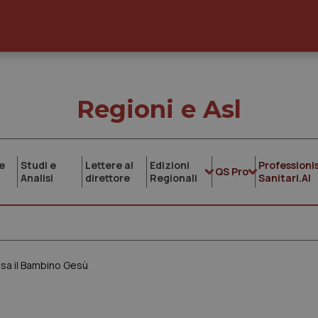
Regioni e Asl
e
Studi e
Lettere al
Edizioni
Professionis
QS Pro
Analisi
direttore
Regionali
Sanitari.AI
nsa il Bambino Gesù