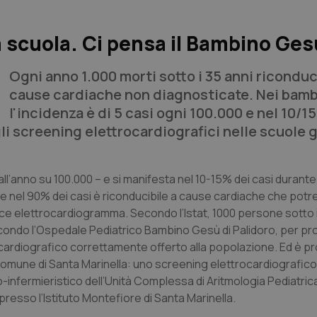
 scuola. Ci pensa il Bambino Ges
Ogni anno 1.000 morti sotto i 35 anni riconduci
cause cardiache non diagnosticate. Nei bamb
l'incidenza è di 5 casi ogni 100.000 e nel 10/1
 gli screening elettrocardiografici nelle scuole g
’anno su 100.000 – e si manifesta nel 10-15% dei casi durante l
a e nel 90% dei casi è riconducibile a cause cardiache che pot
e elettrocardiogramma. Secondo l’Istat, 1000 persone sotto i
econdo l’Ospedale Pediatrico Bambino Gesù di Palidoro, per pr
cardiografico correttamente offerto alla popolazione. Ed è pr
omune di Santa Marinella: uno screening elettrocardiografico
infermieristico dell’Unità Complessa di Aritmologia Pediatric
 presso l’Istituto Montefiore di Santa Marinella.