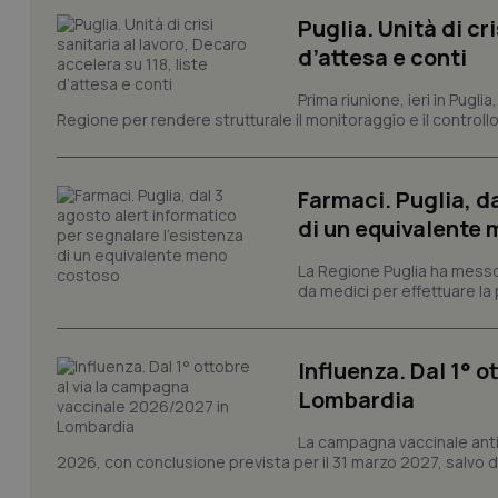
Puglia. Unità di cri
Nome
d’attesa e conti
VISITOR_PRIVACY_
Prima riunione, ieri in Pugli
Regione per rendere strutturale il monitoraggio e il controllo 
CookieScriptConse
Farmaci. Puglia, d
di un equivalente
tracking-sites-ironf
La Regione Puglia ha messo 
tracking-enable
da medici per effettuare la 
tracking-sites-ironf
session-id
Influenza. Dal 1° 
_ga
Lombardia
La campagna vaccinale anti
2026, con conclusione prevista per il 31 marzo 2027, salvo div