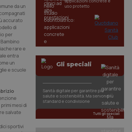
applicazioni concrete e
omune da un
uso protetto
accompagnati
iù accurato
dello di
io per
el Bambino
diache rare e
ale entra
 come un
Gli speciali
glie e scuole
brizio
Sanità digitale per garantire più
salute e sostenibilità. Ma servono
venzione
standard e condivisione
primi mesi di
re salvate
Tutti gli speciali
ici sportivi