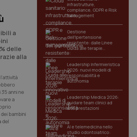
infrastrutture,
compliance, GDPR e Risk
management
ù
bili a
Gestione
dell'Ipertensione
ini
resistente: dalle Linee
5% delle
Guida alle terapie
innovative
razie alla
Leadership Infermieristica
2026: nuovi modelli di
responsabilità e
’attività
autonomia
rebbero
 35 anni ne
Leadership Medica 2026:
ovare a
guidare team clinici ad
oprio
alte prestazioni
 dei bambini
a del
AI e telemedicina nello
studio odontoiatrico: