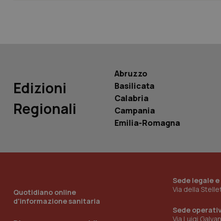
PHPSESSID
Abruzzo
Edizioni
_ga_KM60CM4NPH
Basilicata
Calabria
Regionali
Campania
Emilia-Romagna
Nome
Nome
VISITOR_INFO1_LIV
_ga_0VMQEQKQ1N
Sede legale e
__Secure-YNID
Via della Stell
Quotidiano online
d'informazione sanitaria
Sede operati
Via Luigi Galva