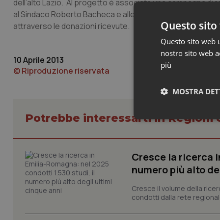
dell’alto Lazio. Al progetto è associata una campagna di
al Sindaco Roberto Bacheca e alle dirigenze degli istituti sc
Questo sito 
attraverso le donazioni ricevute.
Questo sito web ut
nostro sito web ac
10 Aprile 2013
più
© Riproduzione riservata
MOSTRA DET
Potrebbe interessarti in Regioni 
Neces
Cresce la ricerca i
numero più alto de
Cresce il volume della ricer
condotti dalla rete regionale
I cookie necessari con
e l'accesso alle aree 