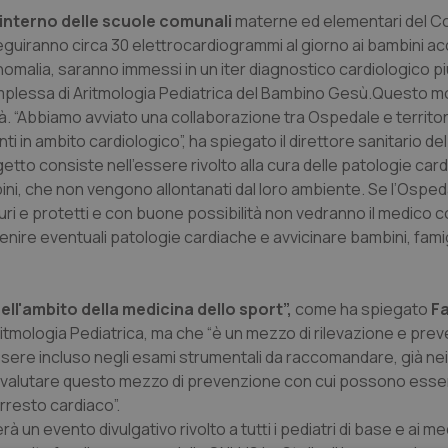
’interno delle scuole comunali
materne ed elementari del C
seguiranno circa 30 elettrocardiogrammi al giorno ai bambini 
 anomalia, saranno immessi in un iter diagnostico cardiologico p
mplessa di Aritmologia Pediatrica del Bambino Gesù.Questo mo
tà. “Abbiamo avviato una collaborazione tra Ospedale e territor
nti in ambito cardiologico”, ha spiegato il direttore sanitario d
getto consiste nell’essere rivolto alla cura delle patologie car
ini, che non vengono allontanati dal loro ambiente. Se l’Osped
icuri e protetti e con buone possibilità non vedranno il medico
venire eventuali patologie cardiache e avvicinare bambini, fami
ll'ambito della medicina dello sport”,
come ha spiegato
Fa
ritmologia Pediatrica, ma che “è un mezzo di rilevazione e pre
sere incluso negli esami strumentali da raccomandare, già nei 
tovalutare questo mezzo di prevenzione con cui possono esse
rresto cardiaco”.
 un evento divulgativo rivolto a tutti i pediatri di base e ai med