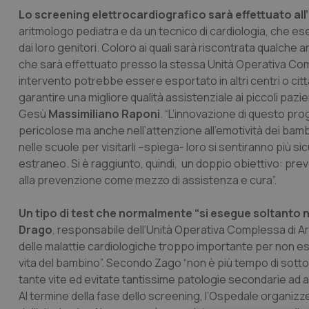
Lo screening elettrocardiografico sarà effettuato all
aritmologo pediatra e da un tecnico di cardiologia, che e
dai loro genitori. Coloro ai quali sarà riscontrata qualche
che sarà effettuato presso la stessa Unità Operativa Co
intervento potrebbe essere esportato in altri centri o cit
garantire una migliore qualità assistenziale ai piccoli pazie
Gesù
Massimiliano Raponi
. “L’innovazione di questo pro
pericolose ma anche nell’attenzione all’emotività dei bamb
nelle scuole per visitarli –spiega- loro si sentiranno più s
estraneo. Si è raggiunto, quindi, un doppio obiettivo: pre
alla prevenzione come mezzo di assistenza e cura”.
Un tipo di test che normalmente “si esegue soltanto ne
Drago
, responsabile dell’Unità Operativa Complessa di A
delle malattie cardiologiche troppo importante per non es
vita del bambino”. Secondo Zago “non è più tempo di sot
tante vite ed evitate tantissime patologie secondarie ad a
Al termine della fase dello screening, l’Ospedale organizzerà