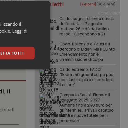
 consegnerà
I più letti
[7 giorni]
[30 giorni]
uistati
Caldo, segnali di lenta ritirata
dell'ondata: il 7 agosto
ilizzando il
restano 26 città da bollino
cookie.
Leggi di
rosso, l'8 scendono a 21
Covid. Il silenzio di Fauci e il
perdono di Biden. Ma il Quinto
ETTA TUTTI
Emendamento non è
un’ammissione di colpa
Caldo estremo, FADOI:
keting
“Sopra i 40 gradi il corpo può
non riuscire più a disperdere
il calore”
, il
Comparto Sanità. Firmato il
contratto 2025-2027.
Aumenti fino a 240 euro per
li studi
gli infermieri, arriva il capitolo
sull'IA e nuove tutele per il
personale
igazione sulle pagine
kie.