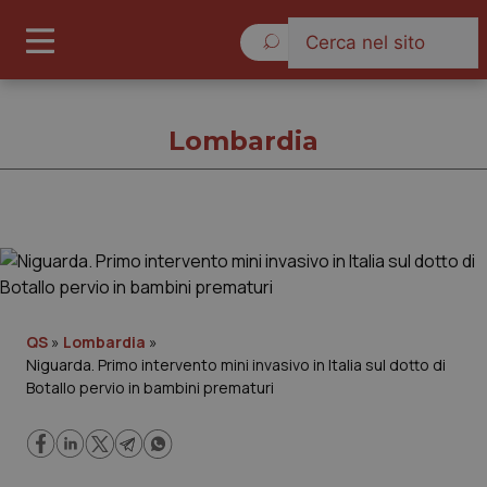
Venerdì 7 Agosto 2026
Lombardia
Lombardia
Cronache
QS
»
Lombardia
»
Niguarda. Primo intervento mini invasivo in Italia sul dotto di
Governo e Parlamento
Botallo pervio in bambini prematuri
Regioni e Asl
Lavoro e Professioni