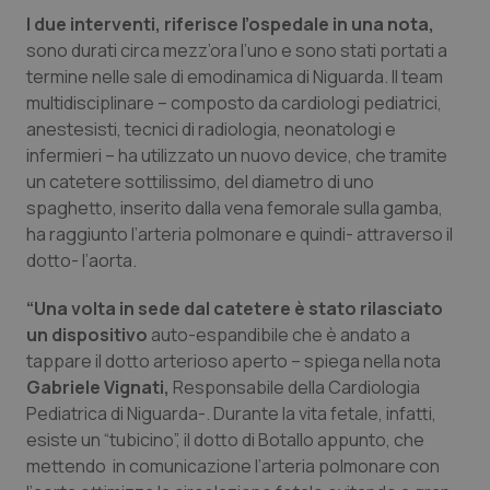
I due interventi, riferisce l’ospedale in una nota,
Piemonte
HIV
sono durati circa mezz’ora l’uno e sono stati portati a
termine nelle sale di emodinamica di Niguarda. Il team
Provincia Autonoma di Bolzano
Infezioni & Febbre
multidisciplinare – composto da cardiologi pediatrici,
anestesisti, tecnici di radiologia, neonatologi e
Provincia Autonoma di Trento
Ipertensione & Scompenso
infermieri – ha utilizzato un nuovo device, che tramite
un catetere sottilissimo, del diametro di uno
spaghetto, inserito dalla vena femorale sulla gamba,
Puglia
Malattie rare
ha raggiunto l’arteria polmonare e quindi- attraverso il
dotto- l’aorta.
Sardegna
Malattia di Crohn & Rettocolite Ulcerosa
“Una volta in sede dal catetere è stato rilasciato
Sicilia
Neuroscienze & patologie neurodegenerative
un dispositivo
auto-espandibile che è andato a
tappare il dotto arterioso aperto – spiega nella nota
Toscana
Obesità
Gabriele Vignati,
Responsabile della Cardiologia
Pediatrica di Niguarda-. Durante la vita fetale, infatti,
Umbria
Oftalmologia
esiste un “tubicino”, il dotto di Botallo appunto, che
mettendo in comunicazione l’arteria polmonare con