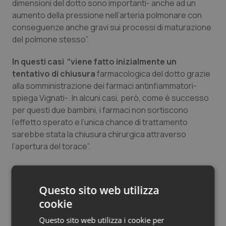
dimensioni del dotto sono importanti- anche ad un
Salute orale & impianti
aumento della pressione nell’arteria polmonare con
conseguenze anche gravi sui processi di maturazione
Sangue & coagulazione
del polmone stesso”.
In questi casi “viene fatto inizialmente un
Tiroide
tentativo di chiusura
farmacologica del dotto grazie
alla somministrazione dei farmaci antinfiammatori-
Tumore al seno
spiega Vignati-. In alcuni casi, però, come è successo
per questi due bambini, i farmaci non sortiscono
Tumore ovarico
l’effetto sperato e l’unica chance di trattamento
sarebbe stata la chiusura chirurgica attraverso
Tumori del Polmone & Testa Collo
l’apertura del torace”.
Oggi grazie alla procedura con il catetere
Tumori gastrointestinali
l’intervento
può essere condotto per via mini-
Questo sito web utilizza
invasiva con un traumatismo chirurgico del tutto
Ulcera & Reflusso
cookie
azzerato, basta infatti una piccola puntura di una vena
della gamba per poter inserire il dispositivo. Non ci
Questo sito web utilizza i cookie per
Vaccini