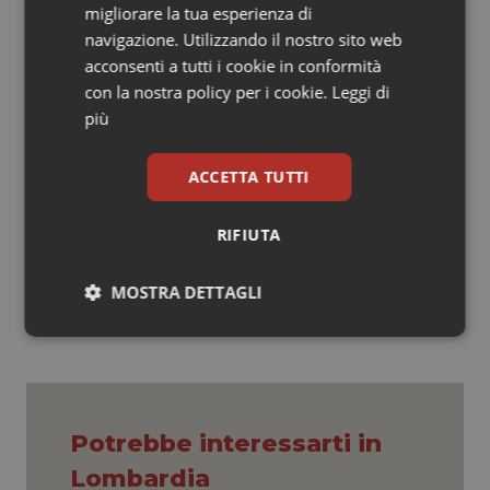
sono cicatrici e anche la ripresa post-operatoria è più
migliorare la tua esperienza di
veloce. “Si tratta di un’opzione importante – evidenzia
navigazione. Utilizzando il nostro sito web
l’ospedale – permessa da un’evoluzione tecnologica
acconsenti a tutti i cookie in conformità
che ha portato ad una miniaturizzazione sempre più
con la nostra policy per i cookie.
Leggi di
spinta dei dispositivi che oggi possono essere utili
più
anche per neonati prematuri con un peso molto
contenuto alla nascita”.
ACCETTA TUTTI
RIFIUTA
31 Luglio 2019
© Riproduzione riservata
MOSTRA DETTAGLI
Necessari
Statistici
Marketing
Potrebbe interessarti in
Lombardia