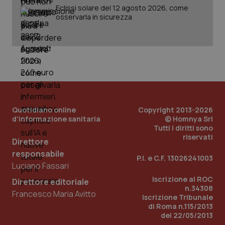
Eclissi solare del 12 agosto 2026, come
osservarla in sicurezza
_ga_KM60CM4NPH
.quotidianosanita.it
1 anno
mes
Quotidiano online
Copyright 2013-2026
d'informazione sanitaria
Fornitore
/
© Homnya Srl
Nome
Scadenza
Descrizion
Dominio
Tutti i diritti sono
Nome
Fornitore
/
Dominio
Scadenza
Des
riservati
Direttore
_ga_0VMQEQKQ1N
.quotidianosanita.it
1 anno 1
Questo
mese
cookie
VISITOR_INFO1_LIVE
5 mesi 4
Que
Google LLC
responsabile
viene
settimane
imp
.youtube.com
P.I. e C.F. 13026241003
utilizzato
You
Luciano Fassari
da Google
ten
Analytics
pre
Iscrizione al ROC
Direttore editoriale
per
del
n.34308
mantener
vid
Francesco Maria Avitto
Iscrizione Tribunale
lo stato
inco
della
può
di Roma n.115/2013
sessione.
det
del 22/05/2013
vis