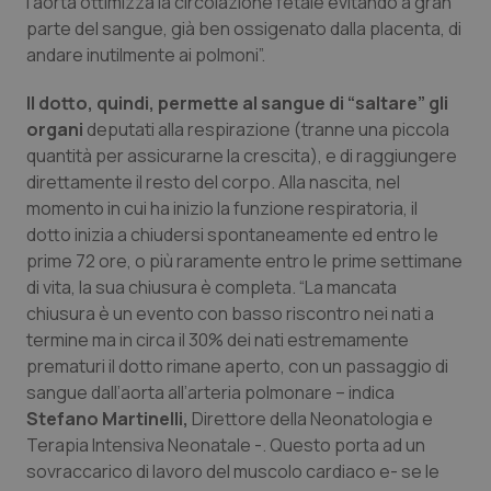
l’aorta ottimizza la circolazione fetale evitando a gran
Valle D’Aosta
Oncodermatologia
parte del sangue, già ben ossigenato dalla placenta, di
andare inutilmente ai polmoni”.
Veneto
Oncoematologia
Il dotto, quindi, permette al sangue di “saltare” gli
Oncologia & Nutrizione
organi
deputati alla respirazione (tranne una piccola
quantità per assicurarne la crescita), e di raggiungere
Psoriasi & pelle
direttamente il resto del corpo. Alla nascita, nel
momento in cui ha inizio la funzione respiratoria, il
Quotidiano Cardiologia
dotto inizia a chiudersi spontaneamente ed entro le
prime 72 ore, o più raramente entro le prime settimane
di vita, la sua chiusura è completa. “La mancata
Quotidiano Chirurgia
chiusura è un evento con basso riscontro nei nati a
termine ma in circa il 30% dei nati estremamente
Quotidiano Oncologia
prematuri il dotto rimane aperto, con un passaggio di
sangue dall’aorta all’arteria polmonare – indica
Quotidiano Pediatria
Stefano Martinelli,
Direttore della Neonatologia e
Terapia Intensiva Neonatale -. Questo porta ad un
Rene & patologie urogenitali
sovraccarico di lavoro del muscolo cardiaco e- se le