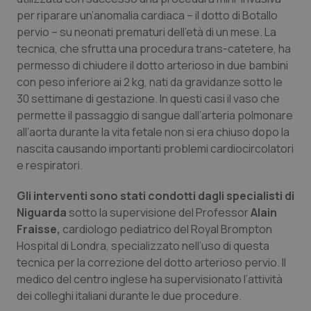
Calabria
Asma & BPCO
per riparare un’anomalia cardiaca – il dotto di Botallo
pervio – su neonati prematuri dell’età di un mese. La
Campania
Car-T
tecnica, che sfrutta una procedura trans-catetere, ha
permesso di chiudere il dotto arterioso in due bambini
con peso inferiore ai 2 kg, nati da gravidanze sotto le
Emilia-Romagna
Colesterolo & coronaropatie
30 settimane di gestazione. In questi casi il vaso che
permette il passaggio di sangue dall’arteria polmonare
Friuli Venezia Giulia
Dermatite Atopica
all’aorta durante la vita fetale non si era chiuso dopo la
nascita causando importanti problemi cardiocircolatori
Lazio
Diabete & glucometri
e respiratori.
Liguria
Disturbi dell’umore
Gli interventi sono stati condotti dagli specialisti di
Niguarda
sotto la supervisione del Professor
Alain
Lombardia
Dolore
Fraisse,
cardiologo pediatrico del Royal Brompton
Hospital di Londra, specializzato nell’uso di questa
tecnica per la correzione del dotto arterioso pervio. Il
Marche
Donna & Salute
medico del centro inglese ha supervisionato l’attività
dei colleghi italiani durante le due procedure.
Molise
Epatiti