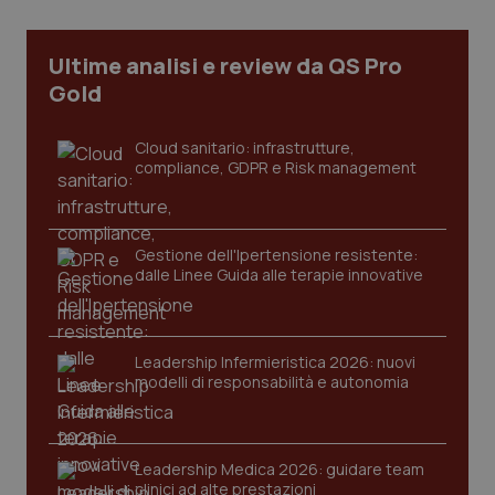
CookieScriptConsent
5 mesi
CookieScript
settim
www.quotidianosanita.it
Ultime analisi e review da QS Pro
Gold
Cloud sanitario: infrastrutture,
compliance, GDPR e Risk management
Gestione dell'Ipertensione resistente:
dalle Linee Guida alle terapie innovative
tracking-sites-ironfish-
www.quotidianosanita.it
4
tracking-enable
settim
2 gior
Leadership Infermieristica 2026: nuovi
modelli di responsabilità e autonomia
tracking-sites-ironfish-
www.quotidianosanita.it
4
session-id
settim
Leadership Medica 2026: guidare team
2 gior
clinici ad alte prestazioni