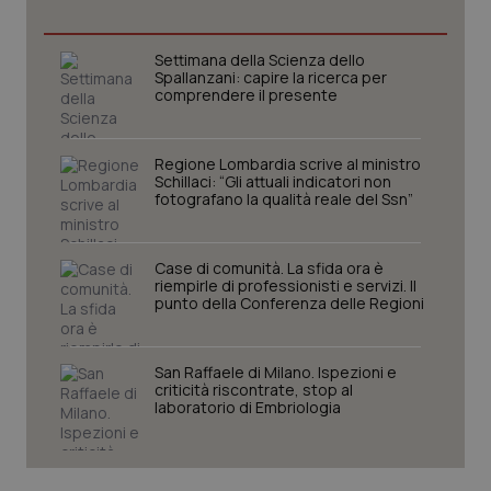
Necessari
Statistici
Marketing
I cookie necessari contribuiscono a rendere fruibile il
Settimana della Scienza dello
sito web abilitandone funzionalità di base quali la
Spallanzani: capire la ricerca per
navigazione sulle pagine e l'accesso alle aree
comprendere il presente
protette del sito. Il sito web non è in grado di
funzionare correttamente senza questi cookie.
Nome
Fornitore
/
Dominio
Scaden
Regione Lombardia scrive al ministro
VISITOR_PRIVACY_METADATA
5 mesi
Schillaci: “Gli attuali indicatori non
YouTube
settim
.youtube.com
fotografano la qualità reale del Ssn”
Case di comunità. La sfida ora è
riempirle di professionisti e servizi. Il
punto della Conferenza delle Regioni
San Raffaele di Milano. Ispezioni e
criticità riscontrate, stop al
laboratorio di Embriologia