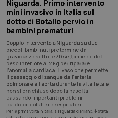
Niguarda. Primo intervento
mini invasivo in Italia sul
Scienza e Farmaci
dotto di Botallo pervio in
Studi e Analisi
bambini prematuri
Lettere al direttore
Doppio intervento a Niguarda su due
piccoli bimbi nati pretermine da
Edizioni Regionali
gravidanze sotto le 30 settimane e del
peso inferiore ai 2 Kg per riparare
QS Pro
l’anomalia cardiaca. Il vaso che permette
il passaggio di sangue dall’arteria
Professionisti Sanitari.AI
polmonare all’aorta durante la vita fetale
non si era chiuso dopo la nascita
Abruzzo
QS Pro Gold
causando importanti problemi
cardiocircolatori e respiratori.
QS Club
Newsletter
Basilicata
Artrite & artrosi
Per la prima volta in Italia, al Niguarda di Milano, è stata
utilizzata con successo una procedura mini-invasiva