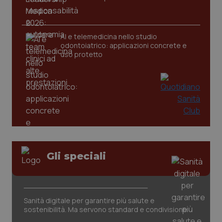
_ga
1 anno
Google LLC
AI e telemedicina nello studio
mes
.quotidianosanita.it
odontoiatrico: applicazioni concrete e
uso protetto
Gli speciali
Sanità digitale per garantire più salute e
sostenibilità. Ma servono standard e condivisione