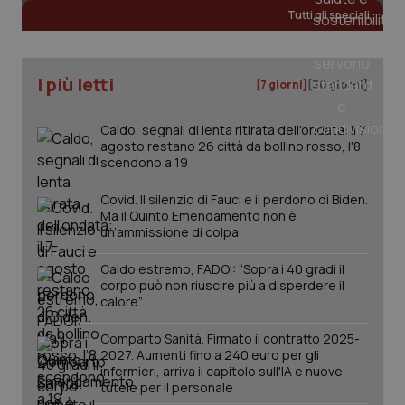
Tutti gli speciali
I più letti
[7 giorni]
[30 giorni]
PHPSESSID
Sessio
PHP.net
www.quotidianosanita.it
Caldo, segnali di lenta ritirata dell'ondata: il 7
agosto restano 26 città da bollino rosso, l'8
scendono a 19
Covid. Il silenzio di Fauci e il perdono di Biden.
Ma il Quinto Emendamento non è
un’ammissione di colpa
Caldo estremo, FADOI: “Sopra i 40 gradi il
corpo può non riuscire più a disperdere il
calore”
Comparto Sanità. Firmato il contratto 2025-
2027. Aumenti fino a 240 euro per gli
infermieri, arriva il capitolo sull'IA e nuove
tutele per il personale