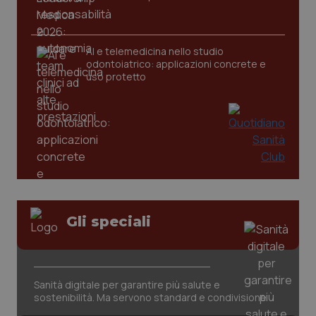
_ga
1 anno
Google LLC
AI e telemedicina nello studio
mes
.quotidianosanita.it
odontoiatrico: applicazioni concrete e
uso protetto
Gli speciali
Sanità digitale per garantire più salute e
sostenibilità. Ma servono standard e condivisione