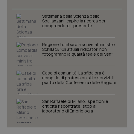
Necessari
Statistici
Marketing
I cookie necessari contribuiscono a rendere fruibile il
Settimana della Scienza dello
sito web abilitandone funzionalità di base quali la
Spallanzani: capire la ricerca per
navigazione sulle pagine e l'accesso alle aree
comprendere il presente
protette del sito. Il sito web non è in grado di
funzionare correttamente senza questi cookie.
Nome
Fornitore
/
Dominio
Scaden
Regione Lombardia scrive al ministro
VISITOR_PRIVACY_METADATA
5 mesi
Schillaci: “Gli attuali indicatori non
YouTube
settim
.youtube.com
fotografano la qualità reale del Ssn”
Case di comunità. La sfida ora è
riempirle di professionisti e servizi. Il
punto della Conferenza delle Regioni
San Raffaele di Milano. Ispezioni e
criticità riscontrate, stop al
laboratorio di Embriologia