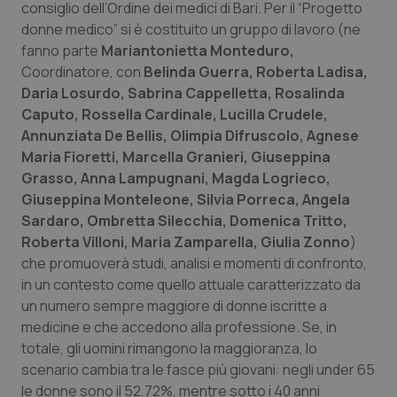
consiglio dell’Ordine dei medici di Bari. Per il “Progetto
Calabria
Asma & BPCO
donne medico” si è costituito un gruppo di lavoro (ne
fanno parte
Mariantonietta Monteduro,
Campania
Car-T
Coordinatore, con
Belinda Guerra, Roberta Ladisa,
Daria Losurdo, Sabrina Cappelletta, Rosalinda
Emilia-Romagna
Colesterolo & coronaropatie
Caputo, Rossella Cardinale, Lucilla Crudele,
Annunziata De Bellis, Olimpia Difruscolo, Agnese
Friuli Venezia Giulia
Dermatite Atopica
Maria Fioretti, Marcella Granieri, Giuseppina
Grasso, Anna Lampugnani, Magda Logrieco,
Lazio
Diabete & glucometri
Giuseppina Monteleone, Silvia Porreca, Angela
Sardaro, Ombretta Silecchia, Domenica Tritto,
Roberta Villoni, Maria Zamparella, Giulia Zonno
)
Liguria
Disturbi dell’umore
che promuoverà studi, analisi e momenti di confronto,
in un contesto come quello attuale caratterizzato da
Lombardia
Dolore
un numero sempre maggiore di donne iscritte a
medicine e che accedono alla professione. Se, in
Marche
Donna & Salute
totale, gli uomini rimangono la maggioranza, lo
scenario cambia tra le fasce più giovani: negli under 65
Molise
Epatiti
le donne sono il 52,72%, mentre sotto i 40 anni