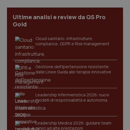
CookieScriptConsent
5 mesi
CookieScript
settim
www.quotidianosanita.it
Ultime analisi e review da QS Pro
Gold
Cloud sanitario: infrastrutture,
compliance, GDPR e Risk management
Gestione dell'Ipertensione resistente:
dalle Linee Guida alle terapie innovative
tracking-sites-ironfish-
www.quotidianosanita.it
4
tracking-enable
settim
2 gior
Leadership Infermieristica 2026: nuovi
modelli di responsabilità e autonomia
tracking-sites-ironfish-
www.quotidianosanita.it
4
session-id
settim
Leadership Medica 2026: guidare team
2 gior
clinici ad alte prestazioni