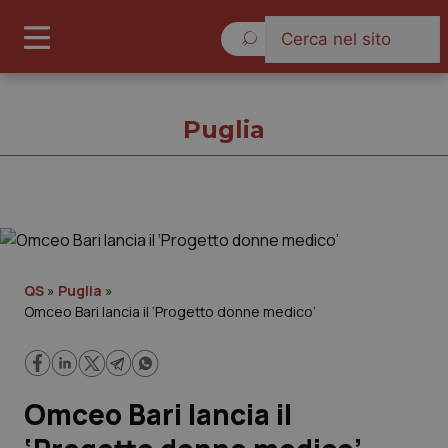
Sabato 8 Agosto 2026
Puglia
Puglia
Cronache
QS
»
Puglia
»
Omceo Bari lancia il ‘Progetto donne medico’
Governo e Parlamento
Regioni e Asl
Omceo Bari lancia il
Lavoro e Professioni