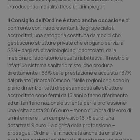
Valle D’Aosta
Oncodermatologia
introducendo modalità flessibili di impiego".
Veneto
Oncoematologia
Il Consiglio dell’Ordine è stato anche occasione
di
confronto con i rappresentanti degli specialisti
Oncologia & Nutrizione
accreditati, una categoria costituita da medici che
gestiscono strutture private che erogano servizi al
Psoriasi & pelle
SSN – dagli studi radiologici agli odontoiatri, dalla
medicina di laboratorio a quella riabilitativa. “Il nostro è
infatti un sistema sanitario misto, che produce
Quotidiano Cardiologia
direttamente il 63% delle prestazione e acquista il 37%
dal privato”, ricorda l’Omceo. “Nelle regioni che sono in
Quotidiano Chirurgia
piano di rientro i tetti di spesa imposti alle strutture
accreditate sono fermi da 15 anni e fanno riferimento
Quotidiano Oncologia
ad un tariffario nazionale svilente per la professione:
una visita costa 20,66 euro – meno di un’ora di lavoro di
Quotidiano Pediatria
un infermiere – un campo visivo 16,78 euro, una
detartrasi 9 euro. La dignità della professione –
Rene & patologie urogenitali
prosegue l’Ordine – è minacciata anche da un altro