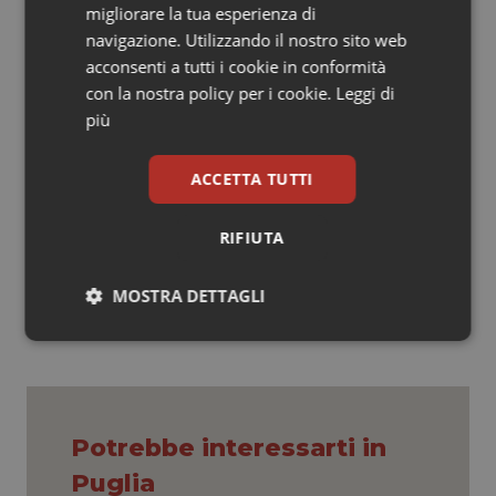
odontoiatrica. È un primo passo che punta a
migliorare la tua esperienza di
consentire solo le società tra professionisti, che
navigazione. Utilizzando il nostro sito web
hanno obblighi deontologici e rispondono ad un codice
acconsenti a tutti i cookie in conformità
etico, mentre le SpA rispondono solo a obiettivi
con la nostra policy per i cookie.
Leggi di
economici. Anche con formule moderne di gestione, la
più
professione deve giocare la propria parte e tornare al
centro” .
ACCETTA TUTTI
RIFIUTA
15 Giugno 2021
© Riproduzione riservata
MOSTRA DETTAGLI
Necessari
Statistici
Marketing
Potrebbe interessarti in
Puglia