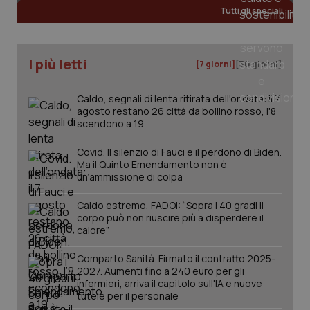
Tutti gli speciali
I più letti
[7 giorni]
[30 giorni]
PHPSESSID
Sessio
PHP.net
www.quotidianosanita.it
Caldo, segnali di lenta ritirata dell'ondata: il 7
agosto restano 26 città da bollino rosso, l'8
scendono a 19
Covid. Il silenzio di Fauci e il perdono di Biden.
Ma il Quinto Emendamento non è
un’ammissione di colpa
Caldo estremo, FADOI: “Sopra i 40 gradi il
corpo può non riuscire più a disperdere il
calore”
Comparto Sanità. Firmato il contratto 2025-
2027. Aumenti fino a 240 euro per gli
infermieri, arriva il capitolo sull'IA e nuove
tutele per il personale