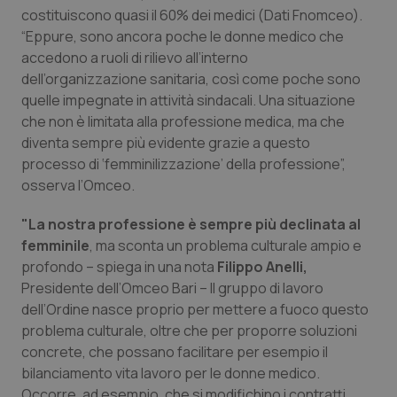
costituiscono quasi il 60% dei medici (Dati Fnomceo).
Piemonte
HIV
“Eppure, sono ancora poche le donne medico che
accedono a ruoli di rilievo all’interno
Provincia Autonoma di Bolzano
Infezioni & Febbre
dell’organizzazione sanitaria, così come poche sono
quelle impegnate in attività sindacali. Una situazione
che non è limitata alla professione medica, ma che
Provincia Autonoma di Trento
Ipertensione & Scompenso
diventa sempre più evidente grazie a questo
processo di ‘femminilizzazione’ della professione”,
Puglia
Malattie rare
osserva l’Omceo.
Sardegna
Malattia di Crohn & Rettocolite Ulcerosa
"La nostra professione è sempre più declinata al
femminile
, ma sconta un problema culturale ampio e
Sicilia
Neuroscienze & patologie neurodegenerative
profondo – spiega in una nota
Filippo Anelli,
Presidente dell’Omceo Bari – Il gruppo di lavoro
Toscana
Obesità
dell’Ordine nasce proprio per mettere a fuoco questo
problema culturale, oltre che per proporre soluzioni
concrete, che possano facilitare per esempio il
Umbria
Oftalmologia
bilanciamento vita lavoro per le donne medico.
Occorre, ad esempio, che si modifichino i contratti,