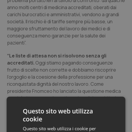
problema portato ieri al tavolo di confronto: da qualche
Salute orale & impianti
anno molti centri di medicina accreditati, oberati dai
carichi burocratici e amministrativi, vendono a grandi
società. Il rischio è di tariffe sempre più basse, un
Sangue & coagulazione
maggiore sfruttamento del lavoro dei medici e di
conseguenza meno garanzie per la salute dei
Tiroide
pazienti”.
Tumore al seno
“Le liste di attesa non si risolvono senza gli
accreditati.
Oggi stiamo pagando conseguenze
Tumore ovarico
frutto di scelte non corrette e dobbiamo riscoprire
l’orgoglio e la coesione della professione per una
Tumori del Polmone & Testa Collo
riconquistata dignità del nostro lavoro. Come
presidente Fnomceo ho lanciato la questione medica
perché si tornasse a investire sui medici, su chi ha le
Tumori gastrointestinali
competenze all’interno del SSN. – ha dichiarato Anelli –
Questo sito web utilizza
Sul fronte delle SpA in ambito sanitario, abbiamo
Ulcera & Reflusso
cookie
proposto un emendamento alla legge, per cui le
società non possono esercitare la professione
Questo sito web utilizza i cookie per
Vaccini