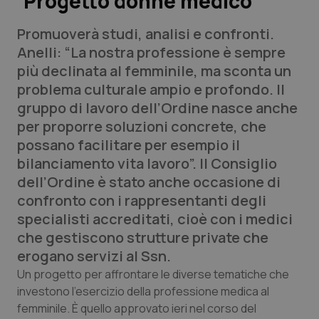
‘Progetto donne medico’
Promuoverà studi, analisi e confronti.
Scienza e Farmaci
Anelli: “La nostra professione è sempre
più declinata al femminile, ma sconta un
Studi e Analisi
problema culturale ampio e profondo. Il
gruppo di lavoro dell’Ordine nasce anche
Lettere al direttore
per proporre soluzioni concrete, che
possano facilitare per esempio il
Edizioni Regionali
bilanciamento vita lavoro”. Il Consiglio
dell’Ordine è stato anche occasione di
QS Pro
confronto con i rappresentanti degli
specialisti accreditati, cioè con i medici
Professionisti Sanitari.AI
che gestiscono strutture private che
erogano servizi al Ssn.
Abruzzo
QS Pro Gold
Un progetto per affrontare le diverse tematiche che
QS Club
Newsletter
investono l’esercizio della professione medica al
Basilicata
Artrite & artrosi
femminile. È quello approvato ieri nel corso del