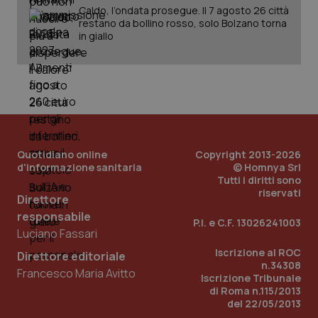
Caldo, l’ondata prosegue. Il 7 agosto 26 città
restano da bollino rosso, solo Bolzano torna
_ga_KM60CM4NPH
.quotidianosanita.it
1 anno
in giallo
mes
Quotidiano online
Copyright 2013-2026
d'informazione sanitaria
© Homnya Srl
Fornitore
/
Nome
Scadenza
Descrizion
Dominio
Tutti i diritti sono
Nome
Fornitore
/
Dominio
Scadenza
Des
riservati
Direttore
_ga_0VMQEQKQ1N
.quotidianosanita.it
1 anno 1
Questo
mese
cookie
VISITOR_INFO1_LIVE
5 mesi 4
Que
Google LLC
responsabile
viene
settimane
imp
.youtube.com
P.I. e C.F. 13026241003
utilizzato
You
Luciano Fassari
da Google
ten
Analytics
pre
Iscrizione al ROC
Direttore editoriale
per
del
n.34308
mantener
vid
Francesco Maria Avitto
Iscrizione Tribunale
lo stato
inco
della
può
di Roma n.115/2013
sessione.
det
del 22/05/2013
vis